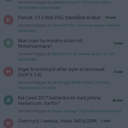
Senaste inlägget av
Jeppegaming för 10 timmar sedan
i
Motorteknik (Avancerad)
Passat -13 2.0tdi DSG Växellåda bråkar
10 svar
Senaste inlägget av
The-GOAT för 14 timmar sedan
i
Generell
felsökning
Man man ha mindre ström till
4 svar
Motorvärmare?
Senaste inlägget av
BilFixare för 20 timmar sedan
i
El- och
hybridbilar
Inget bromstryck efter byte av bromsok
6 svar
(Golf V 1.6)
Senaste inlägget av
jaka54 Igår 09:48
i
Chassi, bromsar,
transmission och däck
Kia Ceed 2017 batteritorsk med jämna
46 svar
mellanrum. Varför?
Senaste inlägget av
Ansan onsdag 15:29
i
Generell felsökning
Övertryck i vevhus, Volvo 940 b230fk
1 svar