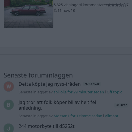
5 825 visningar
6 kommentarer
7
11 nov. 13
13
Senaste foruminläggen
Detta köpte jag nyss-tråden
9733 svar
Senaste inlägget av
spillolja för 29 minuter sedan
i
Off topic
Jag tror att folk köper bil av helt fel
31 svar
anledning.
Senaste inlägget av
Mossan1 för 1 timme sedan
i
Allmänt
244 motorbyte till d5252t