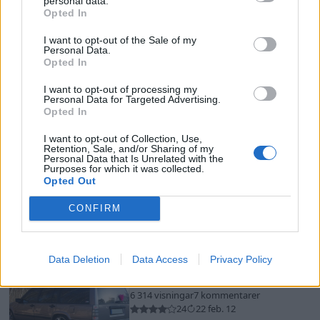
personal data.
4 651 visningar
13 kommentarer
Opted In
12
11 nov. 13
I want to opt-out of the Sale of my
Personal Data.
9
Opted In
Volvo 745 GLE (1990)
I want to opt-out of processing my
Personal Data for Targeted Advertising.
8 274 visningar
42 kommentarer
Opted In
21
22 feb. 12
I want to opt-out of Collection, Use,
Retention, Sale, and/or Sharing of my
12
Personal Data that Is Unrelated with the
Purposes for which it was collected.
Volvo S70 2.5T (1998)
Opted Out
3 810 visningar
10 kommentarer
CONFIRM
12
22 feb. 12
4
Data Deletion
Data Access
Privacy Policy
Volvo 945 SE
"Curblicker"
(1992)
6 314 visningar
7 kommentarer
24
22 feb. 12