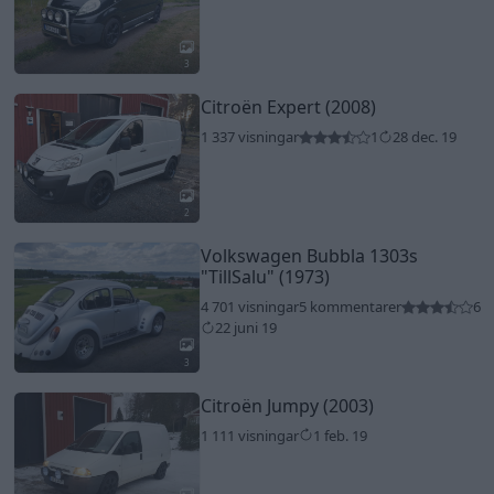
3
Citroën Expert (2008)
1 337 visningar
1
28 dec. 19
2
Volkswagen Bubbla 1303s
"TillSalu"
(1973)
4 701 visningar
5 kommentarer
6
22 juni 19
3
Citroën Jumpy (2003)
1 111 visningar
1 feb. 19