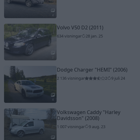
4
Volvo V50 D2 (2011)
634 visningar
28 jan. 25
2
Dodge Charger
"HEMI"
(2006)
2 136 visningar
2
9 juli 24
4
Volkswagen Caddy
"Harley
Davidsson"
(2008)
1 007 visningar
9 aug. 23