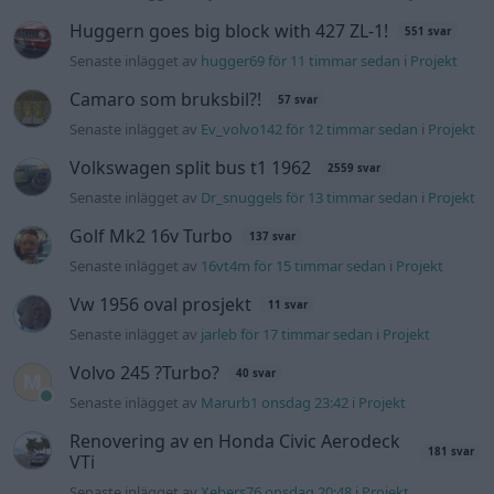
Huggern goes big block with 427 ZL-1!
551 svar
Senaste inlägget av
hugger69 för 11 timmar sedan
i
Projekt
Camaro som bruksbil?!
57 svar
Senaste inlägget av
Ev_volvo142 för 12 timmar sedan
i
Projekt
Volkswagen split bus t1 1962
2559 svar
Senaste inlägget av
Dr_snuggels för 13 timmar sedan
i
Projekt
Golf Mk2 16v Turbo
137 svar
Senaste inlägget av
16vt4m för 15 timmar sedan
i
Projekt
Vw 1956 oval prosjekt
11 svar
Senaste inlägget av
jarleb för 17 timmar sedan
i
Projekt
Volvo 245 ?Turbo?
40 svar
Senaste inlägget av
Marurb1 onsdag 23:42
i
Projekt
Renovering av en Honda Civic Aerodeck
181 svar
VTi
Senaste inlägget av
Xebers76 onsdag 20:48
i
Projekt