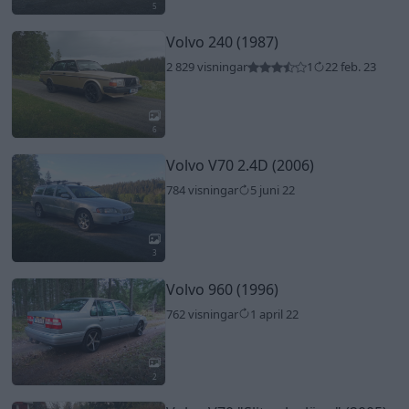
5
Volvo 240 (1987)
2 829 visningar
1
22 feb. 23
6
Volvo V70 2.4D (2006)
784 visningar
5 juni 22
3
Volvo 960 (1996)
762 visningar
1 april 22
2