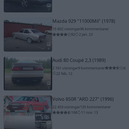
7
Mazda 929
"11000Mil"
(1978)
15 602 visningar
96 kommentarer
82
2 jan. 23
8
Audi 80 Coupé 2,3 (1989)
2 161 visningar
9 kommentarer
6
22 feb. 12
3
Volvo 850R
"ARD 227"
(1996)
22 433 visningar
135 kommentarer
168
11 nov. 13
15