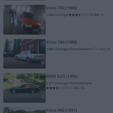
Volvo 740 (1988)
2 006 visningar
2
22 feb. 12
1
Volvo 740 (1988)
2 084 visningar
3 kommentarer
11 nov. 13
1
BMW 520I (1995)
5 377 visningar
7 kommentarer
17
11 nov. 13
4
Volvo 940 (1991)