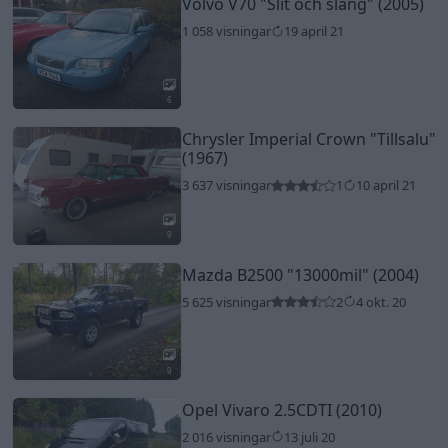
Volvo V70
"Slit och släng"
(2005)
1 058 visningar
19 april 21
6
Chrysler Imperial Crown
"Tillsalu"
(1967)
3 637 visningar
1
10 april 21
9
Mazda B2500
"13000mil"
(2004)
5 625 visningar
2
4 okt. 20
9
Opel Vivaro 2.5CDTI (2010)
2 016 visningar
13 juli 20