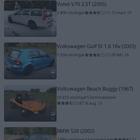
Volvo V70 2.5T (2005)
2 806 visningar
1
15 mars 17
8
Volkswagen Golf IV 1.6 16v (2003)
1 554 visningar
1
29 feb. 16
4
Volkswagen Beach Buggy (1967)
10 672 visningar
5 kommentarer
18
8 aug. 15
20
BMW 520 (2002)
2 986 visningar
2 kommentarer
1