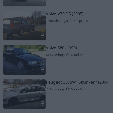
2
Volvo V70 D5 (2005)
1 686 visningar
27 sept. 18
5
Volvo S80 (1999)
615 visningar
16 juni 17
1
Peugeot 307SW
"Skunken"
(2004)
734 visningar
16 juni 17
3