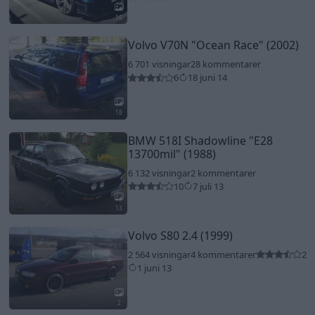
16
Volvo V70N
"Ocean Race"
(2002)
6 701 visningar
28 kommentarer
6
18 juni 14
18
BMW 518I Shadowline
"E28
13700mil"
(1988)
6 132 visningar
2 kommentarer
10
7 juli 13
13
Volvo S80 2.4 (1999)
2 564 visningar
4 kommentarer
2
1 juni 13
2