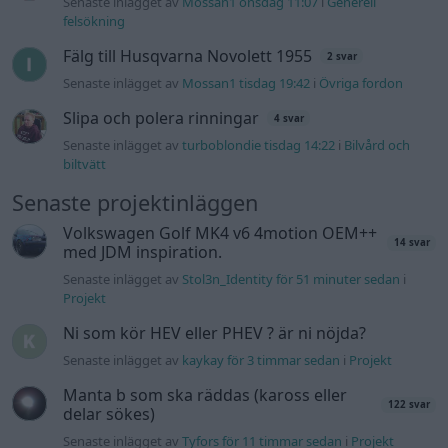
Senaste inlägget av
Mossan1 onsdag 11:07
i
Generell
felsökning
Fälg till Husqvarna Novolett 1955
2 svar
Senaste inlägget av
Mossan1 tisdag 19:42
i
Övriga fordon
Slipa och polera rinningar
4 svar
Senaste inlägget av
turboblondie tisdag 14:22
i
Bilvård och
biltvätt
Senaste projektinläggen
Volkswagen Golf MK4 v6 4motion OEM++
14 svar
med JDM inspiration.
Senaste inlägget av
Stol3n_Identity för 51 minuter sedan
i
Projekt
Ni som kör HEV eller PHEV ? är ni nöjda?
Senaste inlägget av
kaykay för 3 timmar sedan
i
Projekt
Manta b som ska räddas (kaross eller
122 svar
delar sökes)
Senaste inlägget av
Tyfors för 11 timmar sedan
i
Projekt