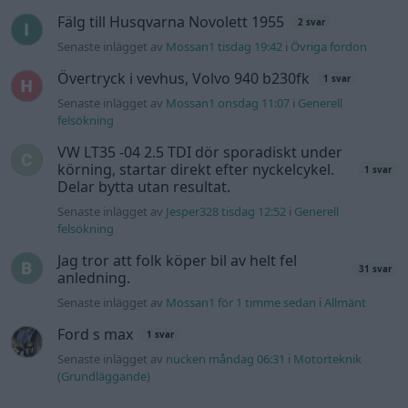
Fälg till Husqvarna Novolett 1955
2 svar
Senaste inlägget av
Mossan1 tisdag 19:42
i
Övriga fordon
Övertryck i vevhus, Volvo 940 b230fk
1 svar
Senaste inlägget av
Mossan1 onsdag 11:07
i
Generell
felsökning
VW LT35 -04 2.5 TDI dör sporadiskt under
körning, startar direkt efter nyckelcykel.
1 svar
Delar bytta utan resultat.
Senaste inlägget av
Jesper328 tisdag 12:52
i
Generell
felsökning
Jag tror att folk köper bil av helt fel
31 svar
anledning.
Senaste inlägget av
Mossan1 för 1 timme sedan
i
Allmänt
Ford s max
1 svar
Senaste inlägget av
nucken måndag 06:31
i
Motorteknik
(Grundläggande)