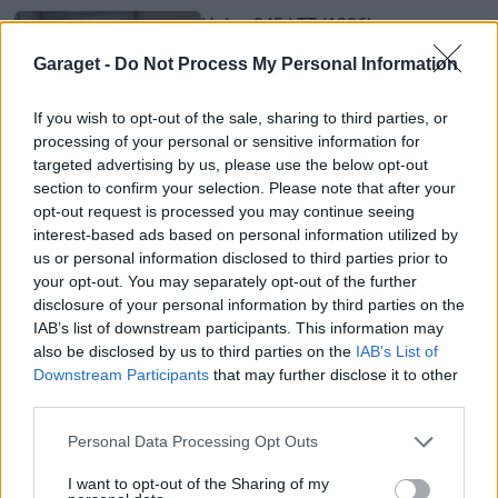
Volvo 945 LTT (1996)
2 856 visningar
3 kommentarer
2
Garaget -
Do Not Process My Personal Information
19 jan. 13
If you wish to opt-out of the sale, sharing to third parties, or
6
processing of your personal or sensitive information for
targeted advertising by us, please use the below opt-out
Saab 9000 A50
"Jubileumsmodell"
section to confirm your selection. Please note that after your
(1997)
opt-out request is processed you may continue seeing
5 982 visningar
29 kommentarer
interest-based ads based on personal information utilized by
6
7 dec. 12
us or personal information disclosed to third parties prior to
your opt-out. You may separately opt-out of the further
11
disclosure of your personal information by third parties on the
Volvo 965
"V90"
(1996)
IAB’s list of downstream participants. This information may
also be disclosed by us to third parties on the
IAB’s List of
3 946 visningar
20 kommentarer
Downstream Participants
that may further disclose it to other
6
11 nov. 13
third parties.
5
Personal Data Processing Opt Outs
Volvo 940 LTT (1995)
I want to opt-out of the Sharing of my