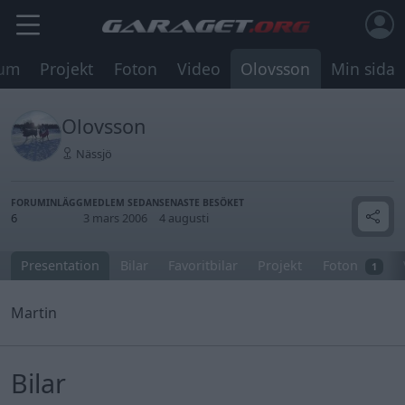
rum
Projekt
Foton
Video
Olovsson
Min sida
Olovsson
Nässjö
FORUMINLÄGG
MEDLEM SEDAN
SENASTE BESÖKET
6
3 mars 2006
4 augusti
Presentation
Bilar
Favoritbilar
Projekt
Foton
1
Martin
Bilar