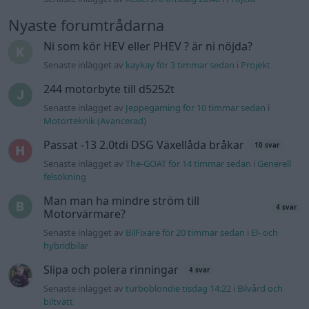
Nyaste forumtrådarna
Ni som kör HEV eller PHEV ? är ni nöjda?
Senaste inlägget av
kaykay för 3 timmar sedan
i
Projekt
244 motorbyte till d5252t
Senaste inlägget av
Jeppegaming för 10 timmar sedan
i
Motorteknik (Avancerad)
Passat -13 2.0tdi DSG Växellåda bråkar
10 svar
Senaste inlägget av
The-GOAT för 14 timmar sedan
i
Generell
felsökning
Man man ha mindre ström till
4 svar
Motorvärmare?
Senaste inlägget av
BilFixare för 20 timmar sedan
i
El- och
hybridbilar
Slipa och polera rinningar
4 svar
Senaste inlägget av
turboblondie tisdag 14:22
i
Bilvård och
biltvätt