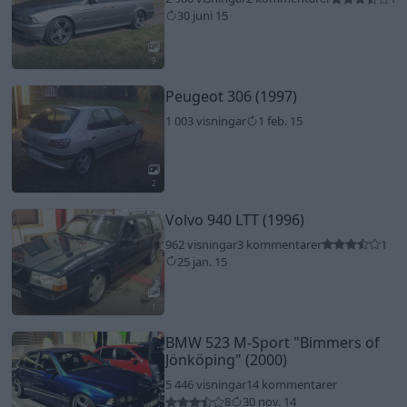
30 juni 15
9
Peugeot 306 (1997)
1 003 visningar
1 feb. 15
2
Volvo 940 LTT (1996)
962 visningar
3 kommentarer
1
25 jan. 15
1
BMW 523 M-Sport
"Bimmers of
Jönköping"
(2000)
5 446 visningar
14 kommentarer
8
30 nov. 14