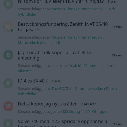
Ni som kör HEV eller PHEV ? är ni nöjda?
3 svar
Senaste inlägget av
Mossan1 för 17 timmar sedan
i
El- och
hybridbilar
Bestyckningsfundering. Zenith INAT 35/40
2 svar
förgasare
Senaste inlägget av
Mossan1 för 18 timmar sedan
i
Motorteknik (Avancerad)
Jag tror att folk köper bil av helt fel
39 svar
anledning.
Senaste inlägget av
elektronikfreak för 21 timmar sedan
i
Allmänt
ID 4 vs EX 40 ?
6 svar
Senaste inlägget av
The-GOAT för 21 timmar sedan
i
El- och
hybridbilar
Detta köpte jag nyss-tråden
9743 svar
Senaste inlägget av
Jesper328 lördag 11:59
i
Off topic
Volvo 740 med lh2.2 spridare öppnar hela
2 svar
tiden på tändning.