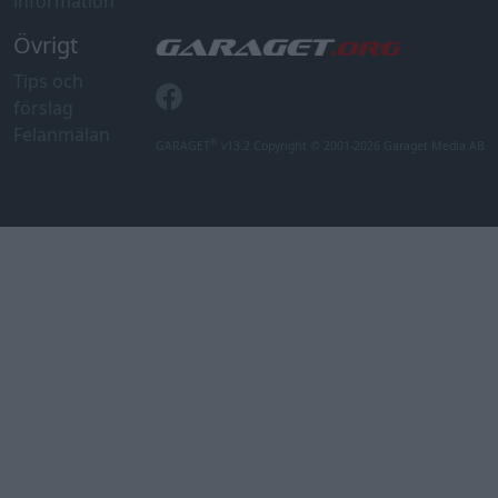
information
Övrigt
Tips och
förslag
Felanmälan
®
GARAGET
v13.2 Copyright © 2001-2026 Garaget Media AB