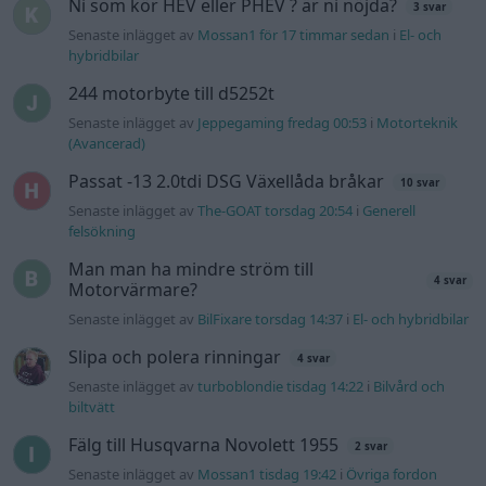
Ni som kör HEV eller PHEV ? är ni nöjda?
3 svar
Senaste inlägget av
Mossan1 för 17 timmar sedan
i
El- och
hybridbilar
244 motorbyte till d5252t
Senaste inlägget av
Jeppegaming fredag 00:53
i
Motorteknik
(Avancerad)
Passat -13 2.0tdi DSG Växellåda bråkar
10 svar
Senaste inlägget av
The-GOAT torsdag 20:54
i
Generell
felsökning
Man man ha mindre ström till
4 svar
Motorvärmare?
Senaste inlägget av
BilFixare torsdag 14:37
i
El- och hybridbilar
Slipa och polera rinningar
4 svar
Senaste inlägget av
turboblondie tisdag 14:22
i
Bilvård och
biltvätt
Fälg till Husqvarna Novolett 1955
2 svar
Senaste inlägget av
Mossan1 tisdag 19:42
i
Övriga fordon