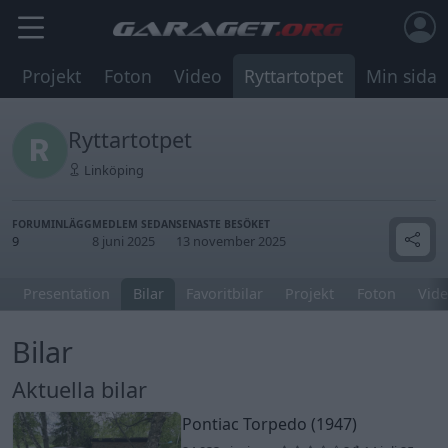
Projekt
Foton
Video
Ryttartotpet
Min sida
Ryttartotpet
Linköping
FORUMINLÄGG
MEDLEM SEDAN
SENASTE BESÖKET
9
8 juni 2025
13 november 2025
Presentation
Bilar
Favoritbilar
Projekt
Foton
Vide
Bilar
Aktuella bilar
Pontiac Torpedo (1947)