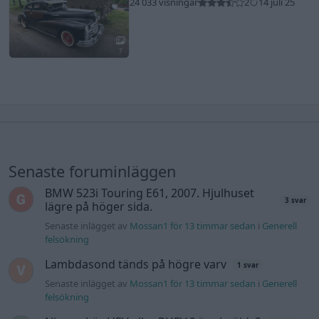
24 033 visningar
2
14 juli 25
7
Senaste foruminläggen
BMW 523i Touring E61, 2007. Hjulhuset
3 svar
lägre på höger sida.
Senaste inlägget av
Mossan1 för 13 timmar sedan
i
Generell
felsökning
Lambdasond tänds på högre varv
1 svar
Senaste inlägget av
Mossan1 för 13 timmar sedan
i
Generell
felsökning