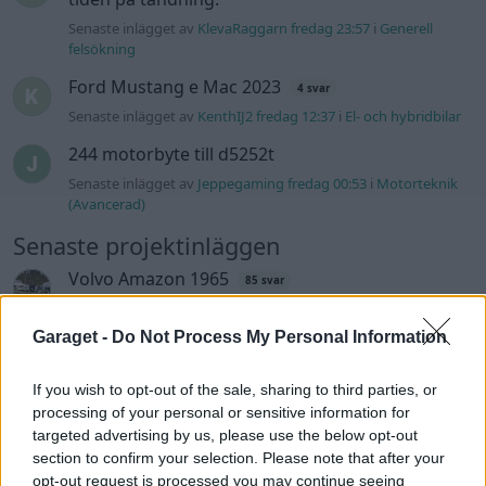
Senaste inlägget av
KlevaRaggarn fredag 23:57
i
Generell
felsökning
Ford Mustang e Mac 2023
4 svar
Senaste inlägget av
KenthIJ2 fredag 12:37
i
El- och hybridbilar
244 motorbyte till d5252t
Senaste inlägget av
Jeppegaming fredag 00:53
i
Motorteknik
(Avancerad)
Senaste projektinläggen
Volvo Amazon 1965
85 svar
Senaste inlägget av
tomhjort för 17 timmar sedan
i
Projekt
Garaget -
Do Not Process My Personal Information
A90 Supra
387 svar
Senaste inlägget av
Rikard_Persson för 19 timmar sedan
i
If you wish to opt-out of the sale, sharing to third parties, or
Projekt
processing of your personal or sensitive information for
Vw 1956 oval prosjekt
targeted advertising by us, please use the below opt-out
12 svar
section to confirm your selection. Please note that after your
Senaste inlägget av
jarleb lördag 21:29
i
Projekt
opt-out request is processed you may continue seeing