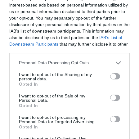
Puttelitens projekt Audi S2 Avant. Back
interest-based ads based on personal information utilized by
900 svar
to basic. + garagefix.
us or personal information disclosed to third parties prior to
your opt-out. You may separately opt-out of the further
Senaste inlägget av
Putteliten fredag 22:10
i
Projekt
disclosure of your personal information by third parties on the
Volkswagen Golf MK4 v6 4motion OEM++
IAB’s list of downstream participants. This information may
14 svar
med JDM inspiration.
also be disclosed by us to third parties on the
IAB’s List of
Senaste inlägget av
Stol3n_Identity fredag 10:06
i
Projekt
Downstream Participants
that may further disclose it to other
third parties.
Manta b som ska räddas (kaross eller
122 svar
delar sökes)
Personal Data Processing Opt Outs
Senaste inlägget av
Tyfors torsdag 23:25
i
Projekt
I want to opt-out of the Sharing of my
personal data.
Huggern goes big block with 427 ZL-1!
551 svar
Opted In
Senaste inlägget av
hugger69 torsdag 23:01
i
Projekt
I want to opt-out of the Sale of my
Camaro som bruksbil?!
57 svar
Personal Data.
Opted In
Senaste inlägget av
Ev_volvo142 torsdag 22:10
i
Projekt
I want to opt-out of processing my
Volkswagen split bus t1 1962
2559 svar
Personal Data for Targeted Advertising.
Senaste inlägget av
Dr_snuggels torsdag 21:09
i
Projekt
Opted In
Golf Mk2 16v Turbo
137 svar
I want to opt-out of Collection, Use,