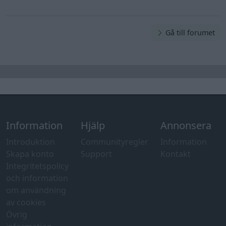
Gå till forumet
Information
Hjälp
Annonsera
Introduktion
Communityregler
Information
Skapa konto
Support
Kontakt
Integritetspolicy
och information
om användning
av cookies
Övrig