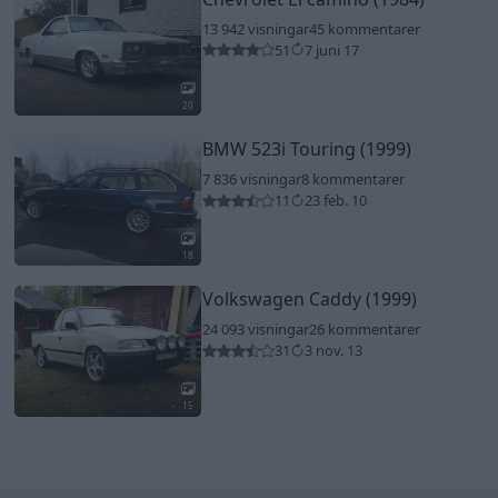
13 942 visningar
45 kommentarer
51
7 juni 17
20
BMW 523i Touring (1999)
7 836 visningar
8 kommentarer
11
23 feb. 10
18
Volkswagen Caddy (1999)
24 093 visningar
26 kommentarer
31
3 nov. 13
15