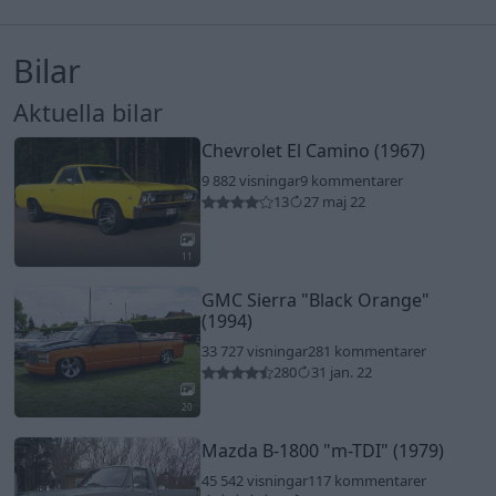
Bilar
Aktuella bilar
Chevrolet El Camino (1967)
9 882 visningar
9 kommentarer
13
27 maj 22
11
GMC Sierra
"Black Orange"
(1994)
33 727 visningar
281 kommentarer
280
31 jan. 22
20
Mazda B-1800
"m-TDI"
(1979)
45 542 visningar
117 kommentarer