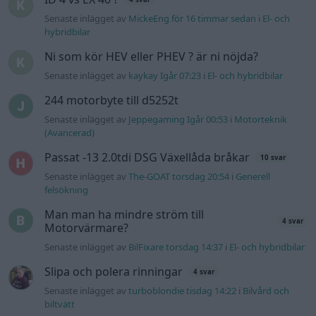
Senaste inlägget av
MickeEng för 16 timmar sedan
i
El- och
hybridbilar
Ni som kör HEV eller PHEV ? är ni nöjda?
Senaste inlägget av
kaykay Igår 07:23
i
El- och hybridbilar
244 motorbyte till d5252t
Senaste inlägget av
Jeppegaming Igår 00:53
i
Motorteknik
(Avancerad)
Passat -13 2.0tdi DSG Växellåda bråkar
10 svar
Senaste inlägget av
The-GOAT torsdag 20:54
i
Generell
felsökning
Man man ha mindre ström till
4 svar
Motorvärmare?
Senaste inlägget av
BilFixare torsdag 14:37
i
El- och hybridbilar
Slipa och polera rinningar
4 svar
Senaste inlägget av
turboblondie tisdag 14:22
i
Bilvård och
biltvätt