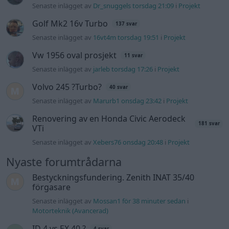
Senaste inlägget av
Dr_snuggels torsdag 21:09
i
Projekt
Golf Mk2 16v Turbo
137 svar
Senaste inlägget av
16vt4m torsdag 19:51
i
Projekt
Vw 1956 oval prosjekt
11 svar
Senaste inlägget av
jarleb torsdag 17:26
i
Projekt
Volvo 245 ?Turbo?
40 svar
Senaste inlägget av
Marurb1 onsdag 23:42
i
Projekt
Renovering av en Honda Civic Aerodeck
181 svar
VTi
Senaste inlägget av
Xebers76 onsdag 20:48
i
Projekt
Nyaste forumtrådarna
Bestyckningsfundering. Zenith INAT 35/40
förgasare
Senaste inlägget av
Mossan1 för 38 minuter sedan
i
Motorteknik (Avancerad)
ID 4 vs EX 40 ?
4 svar