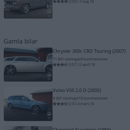
53
7 maj 18
20
Gamla bilar
Chrysler 300c CRD Touring (2007)
11 841 visningar
8 kommentarer
5
12 april 18
20
Volvo V50 2.0 D (2005)
9 367 visningar
10 kommentarer
3
4 mars 16
16
Chevrolet El camino (1984)