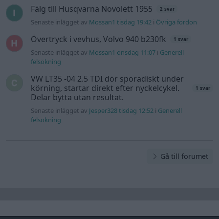
Fälg till Husqvarna Novolett 1955
2 svar
Senaste inlägget av
Mossan1 tisdag 19:42
i
Övriga fordon
Övertryck i vevhus, Volvo 940 b230fk
1 svar
Senaste inlägget av
Mossan1 onsdag 11:07
i
Generell
felsökning
VW LT35 -04 2.5 TDI dör sporadiskt under
körning, startar direkt efter nyckelcykel.
1 svar
Delar bytta utan resultat.
Senaste inlägget av
Jesper328 tisdag 12:52
i
Generell
felsökning
Gå till forumet