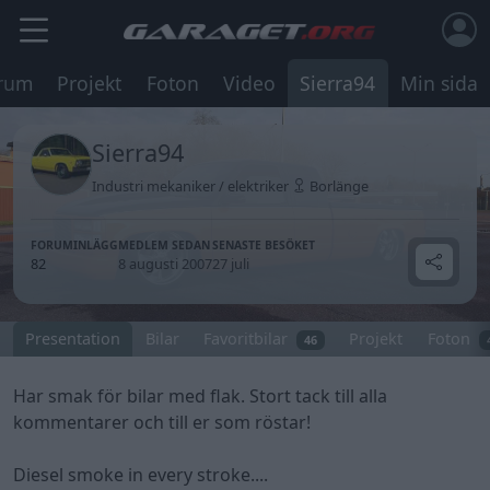
rum
Projekt
Foton
Video
Sierra94
Min sida
Sierra94
Industri mekaniker / elektriker
Borlänge
FORUMINLÄGG
MEDLEM SEDAN
SENASTE BESÖKET
82
8 augusti 2007
27 juli
Presentation
Bilar
Favoritbilar
Projekt
Foton
46
Har smak för bilar med flak. Stort tack till alla
kommentarer och till er som röstar!
Diesel smoke in every stroke....