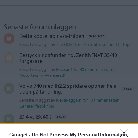
Senaste foruminläggen
Detta köpte jag nyss-tråden
9742 svar
Senaste inlägget av
The-GOAT för 20 minuter sedan
i
Off topic
Bestyckningsfundering. Zenith INAT 35/40
förgasare
Senaste inlägget av
Mossan1 för 38 minuter sedan
i
Motorteknik (Avancerad)
Volvo 740 med lh2.2 spridare öppnar hela
2 svar
tiden på tändning.
Senaste inlägget av
KlevaRaggarn för 10 timmar sedan
i
Generell felsökning
ID 4 vs EX 40 ?
4 svar
Senaste inlägget av
MickeEng för 16 timmar sedan
i
El- och
hybridbilar
Garaget -
Do Not Process My Personal Information