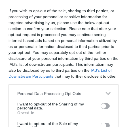
Jag tror att folk köper bil av helt fel
33 svar
anledning.
If you wish to opt-out of the sale, sharing to third parties, or
Senaste inlägget av
Jokabsson för 21 timmar sedan
i
Allmänt
processing of your personal or sensitive information for
targeted advertising by us, please use the below opt-out
Ford Mustang e Mac 2023
4 svar
section to confirm your selection. Please note that after your
Senaste inlägget av
KenthIJ2 för 22 timmar sedan
i
El- och
opt-out request is processed you may continue seeing
hybridbilar
interest-based ads based on personal information utilized by
us or personal information disclosed to third parties prior to
Ni som kör HEV eller PHEV ? är ni nöjda?
your opt-out. You may separately opt-out of the further
Senaste inlägget av
kaykay Igår 07:23
i
El- och hybridbilar
disclosure of your personal information by third parties on the
IAB’s list of downstream participants. This information may
244 motorbyte till d5252t
also be disclosed by us to third parties on the
IAB’s List of
Senaste inlägget av
Jeppegaming Igår 00:53
i
Motorteknik
Downstream Participants
that may further disclose it to other
(Avancerad)
third parties.
Passat -13 2.0tdi DSG Växellåda bråkar
10 svar
Personal Data Processing Opt Outs
Senaste inlägget av
The-GOAT torsdag 20:54
i
Generell
felsökning
I want to opt-out of the Sharing of my
personal data.
Man man ha mindre ström till
Opted In
4 svar
Motorvärmare?
I want to opt-out of the Sale of my
Senaste inlägget av
BilFixare torsdag 14:37
i
El- och hybridbilar