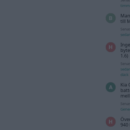
timm
Man
till
Senas
seda
Inge
byte
1.6)
Senas
seda
däck
Kia 
batt
mell
Senas
Gener
Över
940