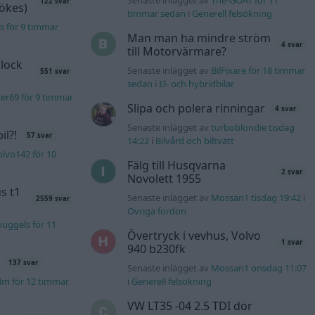
122 svar
sökes)
timmar sedan
i
Generell felsökning
s för 9 timmar
Man man ha mindre ström
4 svar
till Motorvärmare?
lock
Senaste inlägget av
BilFixare för 18 timmar
551 svar
sedan
i
El- och hybridbilar
er69 för 9 timmar
Slipa och polera rinningar
4 svar
Senaste inlägget av
turboblondie tisdag
l?!
57 svar
14:22
i
Bilvård och biltvätt
lvo142 för 10
Fälg till Husqvarna
2 svar
Novolett 1955
s t1
Senaste inlägget av
Mossan1 tisdag 19:42
i
2559 svar
Övriga fordon
uggels för 11
Övertryck i vevhus, Volvo
1 svar
940 b230fk
137 svar
Senaste inlägget av
Mossan1 onsdag 11:07
4m för 12 timmar
i
Generell felsökning
VW LT35 -04 2.5 TDI dör