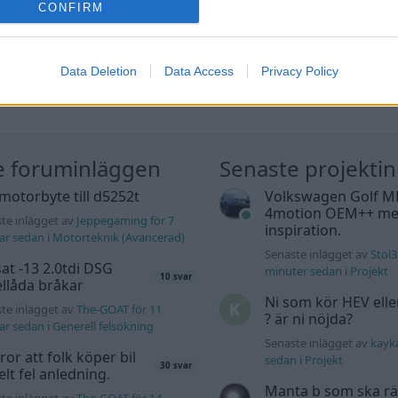
CONFIRM
Data Deletion
Data Access
Privacy Policy
e foruminläggen
Senaste projekti
motorbyte till d5252t
Volkswagen Golf M
4motion OEM++ me
te inlägget av
Jeppegaming för 7
inspiration.
ar sedan
i
Motorteknik (Avancerad)
Senaste inlägget av
Stol3
at -13 2.0tdi DSG
minuter sedan
i
Projekt
10 svar
llåda bråkar
Ni som kör HEV ell
te inlägget av
The-GOAT för 11
? är ni nöjda?
ar sedan
i
Generell felsökning
Senaste inlägget av
kayk
tror att folk köper bil
sedan
i
Projekt
30 svar
elt fel anledning.
Manta b som ska r
te inlägget av
The-GOAT för 14