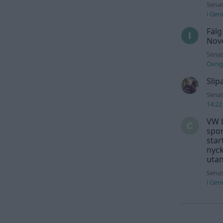
Senas
i
Gene
Fälg
Novo
Senas
Övrig
Slip
Senas
14:22
VW L
spor
star
nyck
utan
Senas
i
Gene