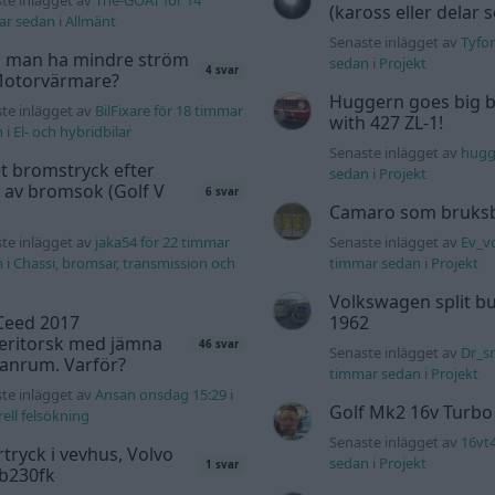
(kaross eller delar 
ar sedan
i
Allmänt
Senaste inlägget av
Tyfor
 man ha mindre ström
sedan
i
Projekt
4 svar
 Motorvärmare?
Huggern goes big b
te inlägget av
BilFixare för 18 timmar
with 427 ZL-1!
n
i
El- och hybridbilar
Senaste inlägget av
hugg
t bromstryck efter
sedan
i
Projekt
 av bromsok (Golf V
6 svar
Camaro som bruksbi
te inlägget av
jaka54 för 22 timmar
Senaste inlägget av
Ev_vo
n
i
Chassi, bromsar, transmission och
timmar sedan
i
Projekt
Volkswagen split bu
Ceed 2017
1962
eritorsk med jämna
46 svar
Senaste inlägget av
Dr_sn
anrum. Varför?
timmar sedan
i
Projekt
te inlägget av
Ansan onsdag 15:29
i
Golf Mk2 16v Turbo
ell felsökning
Senaste inlägget av
16vt
tryck i vevhus, Volvo
sedan
i
Projekt
1 svar
 b230fk