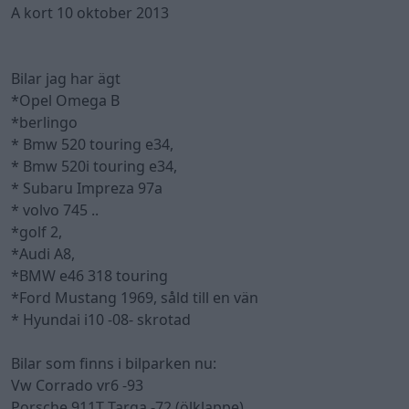
A kort 10 oktober 2013
Bilar jag har ägt
*Opel Omega B
*berlingo
* Bmw 520 touring e34,
* Bmw 520i touring e34,
* Subaru Impreza 97a
* volvo 745 ..
*golf 2,
*Audi A8,
*BMW e46 318 touring
*Ford Mustang 1969, såld till en vän
* Hyundai i10 -08- skrotad
Bilar som finns i bilparken nu:
Vw Corrado vr6 -93
Porsche 911T Targa -72 (ölklappe)