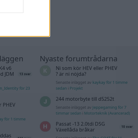
nläggen
Nyaste forumtrådarna
K4 v6
Ni som kör HEV eller PHEV
d JDM
? är ni nöjda?
13 svar
Senaste inlägget av
kaykay för 1 timme
n_Identity för 23
sedan
i
Projekt
244 motorbyte till d5252t
er PHEV
Senaste inlägget av
Jeppegaming för 7
timmar sedan
i
Motorteknik (Avancerad)
ay för 1 timme
Passat -13 2.0tdi DSG
10 svar
Växellåda bråkar
äddas
Senaste inlägget av
The-GOAT för 11