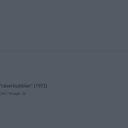
"räserbubblan"
(1972)
6
16 sept. 22