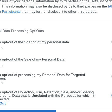
losure of your personal information by third parties on the IAB’s list of
. This information may also be disclosed by us to third parties on the
IA
Participants
that may further disclose it to other third parties.
l Data Processing Opt Outs
997)
o opt-out of the Sharing of my personal data.
entarer
9
30 april 12
In
o opt-out of the Sale of my Personal Data.
In
to opt-out of processing my Personal Data for Targeted
ing.
In
34 (1995)
o opt-out of Collection, Use, Retention, Sale, and/or Sharing
ersonal Data that Is Unrelated with the Purposes for which it
entarer
16
13 jan. 12
lected.
Out