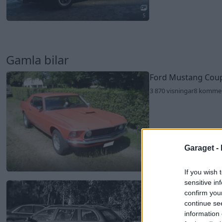
5
Gamla bilar
Ford Mustang Coup
3 870 visningar
8 komme
Garaget -
4
If you wish 
sensitive in
BMW 318 touring
"
confirm you
858 visningar
5 feb. 20
continue se
information 