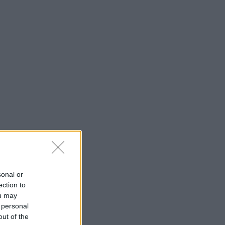
sonal or
ection to
ou may
 personal
out of the