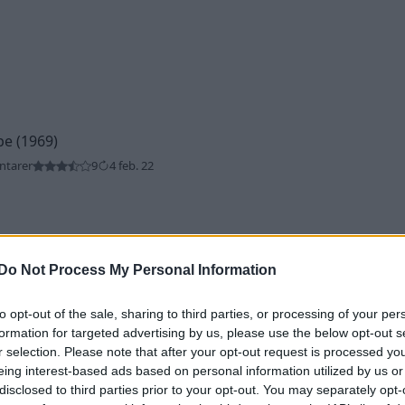
e (1969)
ntarer
9
4 feb. 22
Do Not Process My Personal Information
to opt-out of the sale, sharing to third parties, or processing of your per
formation for targeted advertising by us, please use the below opt-out s
E46"
(2000)
r selection. Please note that after your opt-out request is processed y
eing interest-based ads based on personal information utilized by us or
disclosed to third parties prior to your opt-out. You may separately opt-