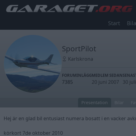
Start
Bila
SportPilot
Karlskrona
FORUMINLÄGG
MEDLEM SEDAN
SENAS
7385
20 juni 2007
30 juli
Presentation
Bilar
Fa
Hej är en glad bil entusiast numera bosatt i en vacker avk
körkort 7de oktober 2010