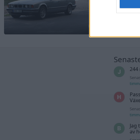
6
Senast
244 
Senas
timm
Pass
Växe
Senas
timm
Jag 
av h
Senas