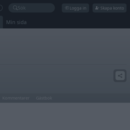
Sök
Logga in
Skapa konto
Min sida
Kommentarer
Gästbok