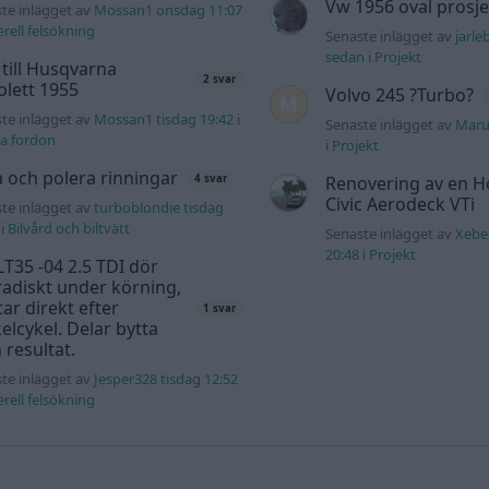
Vw 1956 oval prosje
te inlägget av
Mossan1 onsdag 11:07
rell felsökning
Senaste inlägget av
jarle
sedan
i
Projekt
 till Husqvarna
2 svar
lett 1955
Volvo 245 ?Turbo?
te inlägget av
Mossan1 tisdag 19:42
i
Senaste inlägget av
Maru
a fordon
i
Projekt
a och polera rinningar
Renovering av en 
4 svar
Civic Aerodeck VTi
te inlägget av
turboblondie tisdag
i
Bilvård och biltvätt
Senaste inlägget av
Xebe
20:48
i
Projekt
T35 -04 2.5 TDI dör
adiskt under körning,
tar direkt efter
1 svar
elcykel. Delar bytta
 resultat.
te inlägget av
Jesper328 tisdag 12:52
rell felsökning