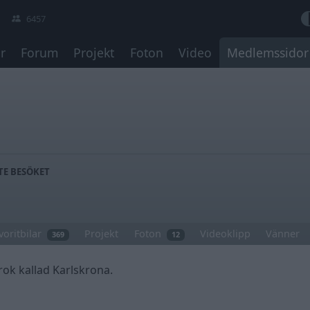
6457
r
Forum
Projekt
Foton
Video
Medlemssidor
TE BESÖKET
voritbilar
Projekt
Foton
Videoklipp
Vänner
369
12
rok kallad Karlskrona.