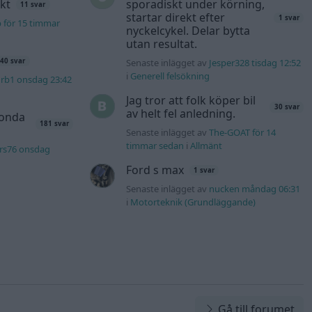
kt
sporadiskt under körning,
11 svar
startar direkt efter
1 svar
b för 15 timmar
nyckelcykel. Delar bytta
utan resultat.
Senaste inlägget av
Jesper328 tisdag 12:52
40 svar
i
Generell felsökning
rb1 onsdag 23:42
Jag tror att folk köper bil
30 svar
av helt fel anledning.
Honda
181 svar
Senaste inlägget av
The-GOAT för 14
timmar sedan
i
Allmänt
rs76 onsdag
Ford s max
1 svar
Senaste inlägget av
nucken måndag 06:31
i
Motorteknik (Grundläggande)
Gå till forumet