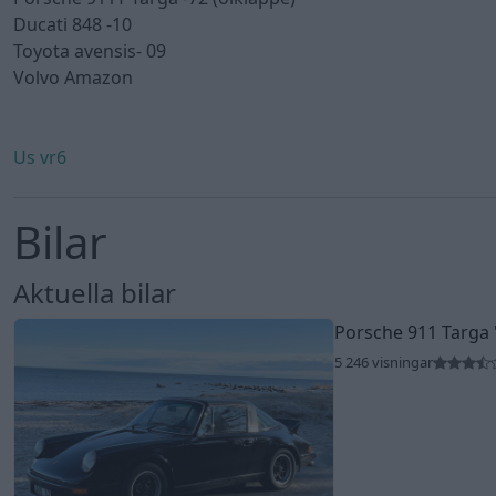
Ducati 848 -10
Toyota avensis- 09
Volvo Amazon
Us vr6
Bilar
Aktuella bilar
Porsche 911 Targa
5 246 visningar