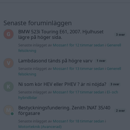
Senaste foruminläggen
BMW 523i Touring E61, 2007. Hjulhuset
3 svar
lägre på höger sida.
Senaste inlägget av
Mossan1 för 12 timmar sedan
i
Generell
felsökning
Lambdasond tänds på högre varv
1 svar
Senaste inlägget av
Mossan1 för 13 timmar sedan
i
Generell
felsökning
Ni som kör HEV eller PHEV ? är ni nöjda?
3 svar
Senaste inlägget av
Mossan1 för 17 timmar sedan
i
El- och
hybridbilar
Bestyckningsfundering. Zenith INAT 35/40
2 svar
förgasare
Senaste inlägget av
Mossan1 för 18 timmar sedan
i
Motorteknik (Avancerad)