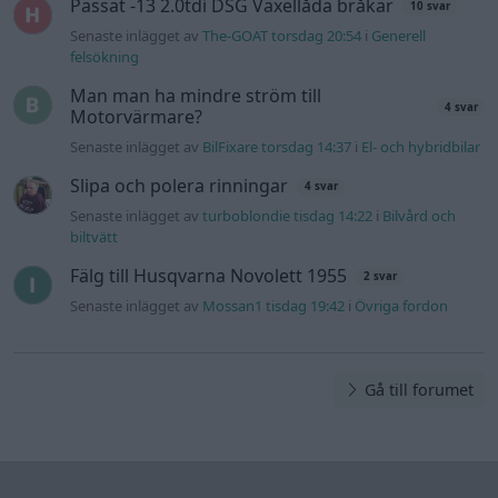
Passat -13 2.0tdi DSG Växellåda bråkar
10 svar
Senaste inlägget av
The-GOAT torsdag 20:54
i
Generell
felsökning
Man man ha mindre ström till
4 svar
Motorvärmare?
Senaste inlägget av
BilFixare torsdag 14:37
i
El- och hybridbilar
Slipa och polera rinningar
4 svar
Senaste inlägget av
turboblondie tisdag 14:22
i
Bilvård och
biltvätt
Fälg till Husqvarna Novolett 1955
2 svar
Senaste inlägget av
Mossan1 tisdag 19:42
i
Övriga fordon
Gå till forumet