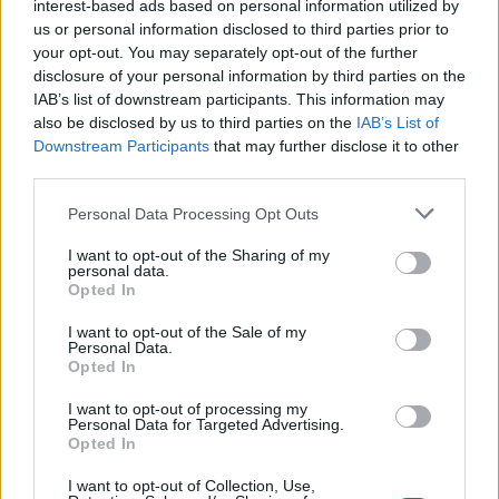
interest-based ads based on personal information utilized by
Senaste inlägget av
Jeppegaming fredag 00:53
i
Motorteknik
(Avancerad)
us or personal information disclosed to third parties prior to
your opt-out. You may separately opt-out of the further
Senaste projektinläggen
disclosure of your personal information by third parties on the
IAB’s list of downstream participants. This information may
Volvo Amazon 1965
85 svar
also be disclosed by us to third parties on the
IAB’s List of
Senaste inlägget av
tomhjort för 17 timmar sedan
i
Projekt
Downstream Participants
that may further disclose it to other
third parties.
A90 Supra
387 svar
Senaste inlägget av
Rikard_Persson för 19 timmar sedan
i
Personal Data Processing Opt Outs
Projekt
I want to opt-out of the Sharing of my
Vw 1956 oval prosjekt
12 svar
personal data.
Opted In
Senaste inlägget av
jarleb lördag 21:29
i
Projekt
Puttelitens projekt Audi S2 Avant. Back
I want to opt-out of the Sale of my
900 svar
Personal Data.
to basic. + garagefix.
Opted In
Senaste inlägget av
Putteliten fredag 22:10
i
Projekt
I want to opt-out of processing my
Volkswagen Golf MK4 v6 4motion OEM++
Personal Data for Targeted Advertising.
14 svar
med JDM inspiration.
Opted In
Senaste inlägget av
Stol3n_Identity fredag 10:06
i
Projekt
I want to opt-out of Collection, Use,