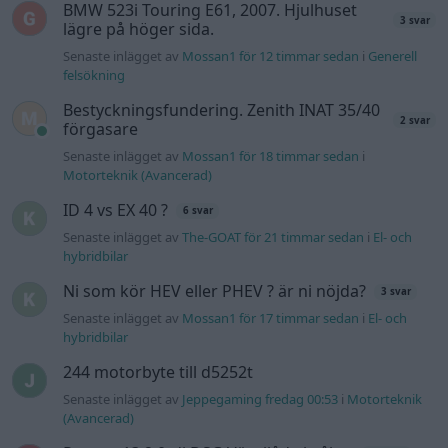
BMW 523i Touring E61, 2007. Hjulhuset
3 svar
lägre på höger sida.
Senaste inlägget av
Mossan1 för 12 timmar sedan
i
Generell
felsökning
Bestyckningsfundering. Zenith INAT 35/40
2 svar
förgasare
Senaste inlägget av
Mossan1 för 18 timmar sedan
i
Motorteknik (Avancerad)
ID 4 vs EX 40 ?
6 svar
Senaste inlägget av
The-GOAT för 21 timmar sedan
i
El- och
hybridbilar
Ni som kör HEV eller PHEV ? är ni nöjda?
3 svar
Senaste inlägget av
Mossan1 för 17 timmar sedan
i
El- och
hybridbilar
244 motorbyte till d5252t
Senaste inlägget av
Jeppegaming fredag 00:53
i
Motorteknik
(Avancerad)