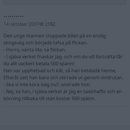
..........
14 oktober 2007
2182
Den unge mannen stoppade bilen på en enslig
skogsväg och började tafsa på flickan.
- Hörru, vänta lite, sa flickan.
- I själva verket fnaskar jag, och om du vill fortsätta får
du allt vackert betala 500 spänn!
Han var upphetsad och kåt, så han betalade henne.
Efteråt satt han bara och stirrade ut genom vindrutan.
- Ska vi inte köra iväg nu?, undrade hon.
- Nej, sa han, i själva verket är jag en taxichaffis och en
körning tillbaka till stan kostar 500 spänn.