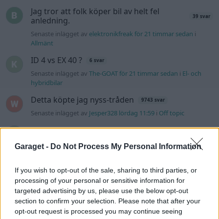
Jag tror att folk köper bil av helt fel
39 svar
anledning.
Senaste inlägget av
elektronikfreak för 21 timmar sedan
i
Allmänt
ID 4 vs EX 40 ?
6 svar
Senaste inlägget av
The-GOAT för 21 timmar sedan
i
El- och
hybridbilar
Detta köpte jag nyss-tråden
9743 svar
Senaste inlägget av
Jesper328 lördag 11:59
i
Off topic
Volvo 740 med lh2.2 spridare öppnar hela
2 svar
tiden på tändning.
Garaget -
Do Not Process My Personal Information
Senaste inlägget av
KlevaRaggarn fredag 23:57
i
Generell
felsökning
If you wish to opt-out of the sale, sharing to third parties, or
Ford Mustang e Mac 2023
4 svar
processing of your personal or sensitive information for
targeted advertising by us, please use the below opt-out
Senaste inlägget av
KenthIJ2 fredag 12:37
i
El- och hybridbilar
section to confirm your selection. Please note that after your
244 motorbyte till d5252t
opt-out request is processed you may continue seeing