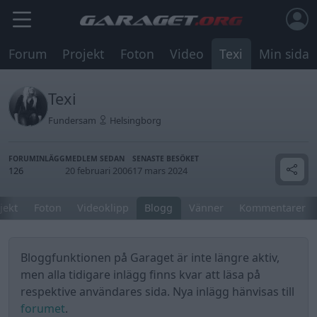
Forum
Projekt
Foton
Video
Texi
Min sida
Texi
Fundersam
Helsingborg
FORUMINLÄGG
MEDLEM SEDAN
SENASTE BESÖKET
126
20 februari 2006
17 mars 2024
jekt
Foton
Videoklipp
Blogg
Vänner
Kommentarer
Bloggfunktionen på Garaget är inte längre aktiv,
men alla tidigare inlägg finns kvar att läsa på
respektive användares sida. Nya inlägg hänvisas till
forumet
.