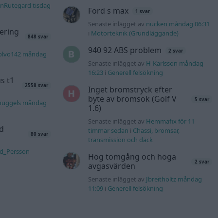
nRutegard tisdag
Ford s max
1 svar
Senaste inlägget av
nucken måndag 06:31
ering
i
Motorteknik (Grundläggande)
848 svar
940 92 ABS problem
2 svar
olvo142 måndag
Senaste inlägget av
H-Karlsson måndag
16:23
i
Generell felsökning
s t1
2558 svar
Inget bromstryck efter
byte av bromsok (Golf V
5 svar
nuggels måndag
1.6)
Senaste inlägget av
Hemmafix för 11
d
timmar sedan
i
Chassi, bromsar,
80 svar
transmission och däck
rd_Persson
Hög tomgång och höga
2 svar
avgasvärden
Senaste inlägget av
Jbreitholtz måndag
11:09
i
Generell felsökning