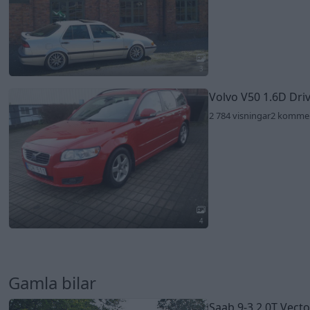
3
Volvo V50 1.6D Dri
2 784 visningar
2 komme
4
Gamla bilar
Saab 9-3 2.0T Vect