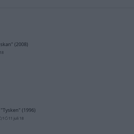
öskan"
(2008)
 18
E
"Tysken"
(1996)
1
11 juli 18