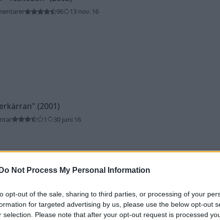
mentarer
96
13 nov. 16
terkärran"
(2001)
ntar
1
30 juni 16
Do Not Process My Personal Information
to opt-out of the sale, sharing to third parties, or processing of your per
formation for targeted advertising by us, please use the below opt-out s
)
r selection. Please note that after your opt-out request is processed y