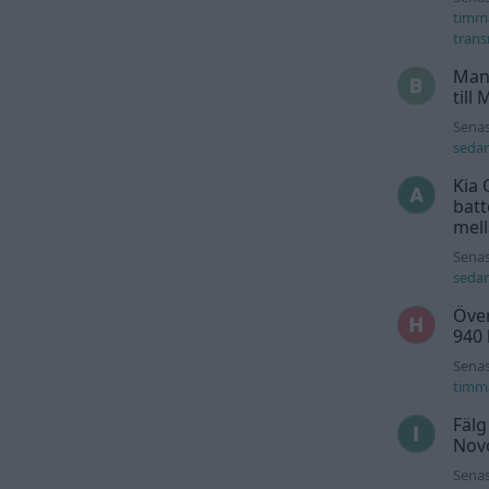
timm
trans
Man
till
Senas
seda
Kia 
batt
mell
Senas
seda
Över
940
Senas
timm
Fälg
Novo
Senas