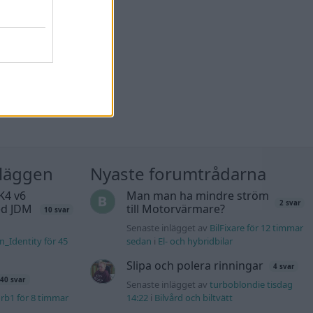
nläggen
Nyaste forumtrådarna
K4 v6
Man man ha mindre ström
2 svar
d JDM
till Motorvärmare?
10 svar
Senaste inlägget av
BilFixare för 12 timmar
n_Identity för 45
sedan
i
El- och hybridbilar
Slipa och polera rinningar
4 svar
40 svar
Senaste inlägget av
turboblondie tisdag
rb1 för 8 timmar
14:22
i
Bilvård och biltvätt