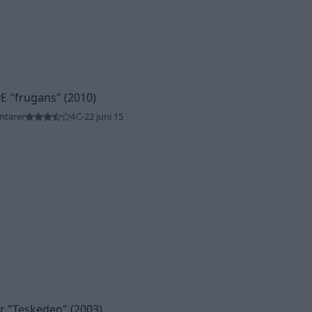
vE
"frugans"
(2010)
ntarer
4
22 juni 15
or
"Teskeden"
(2003)