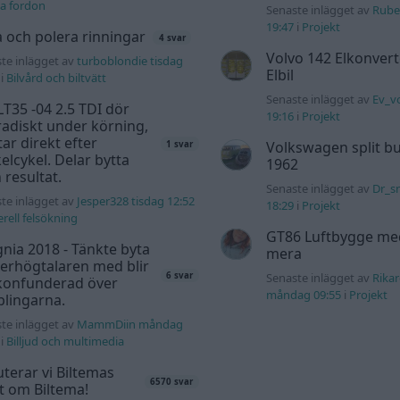
a fordon
Senaste inlägget av
Rube
19:47
i
Projekt
a och polera rinningar
4 svar
Volvo 142 Elkonvert
te inlägget av
turboblondie tisdag
Elbil
i
Bilvård och biltvätt
Senaste inlägget av
Ev_v
T35 -04 2.5 TDI dör
19:16
i
Projekt
adiskt under körning,
tar direkt efter
Volkswagen split bu
1 svar
elcykel. Delar bytta
1962
 resultat.
Senaste inlägget av
Dr_s
te inlägget av
Jesper328 tisdag 12:52
18:29
i
Projekt
rell felsökning
GT86 Luftbygge me
gnia 2018 - Tänkte byta
mera
erhögtalaren med blir
6 svar
Senaste inlägget av
Rika
 konfunderad över
måndag 09:55
i
Projekt
lingarna.
te inlägget av
MammDiin måndag
i
Billjud och multimedia
terar vi Biltemas
6570 svar
lt om Biltema!