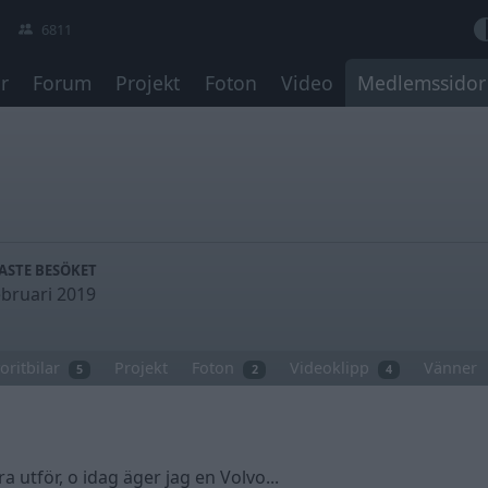
6811
r
Forum
Projekt
Foton
Video
Medlemssidor
ASTE BESÖKET
ebruari 2019
oritbilar
Projekt
Foton
Videoklipp
Vänner
5
2
4
 utför, o idag äger jag en Volvo...