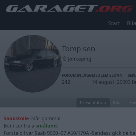
Start
Bila
Tompisen
Jönköping
FORUMINLÄGG
MEDLEM SEDAN
SEN
242
14 augusti 2009
3 f
Presentation
Bilar
Fav
Saabstolle
24år gammal.
Bor i centrala
småland
.
Första bil var Saab 9000 -97 A50/170A -Sendess gick de bara