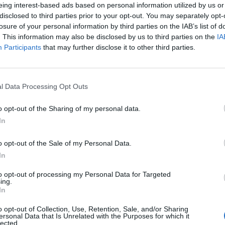
eing interest-based ads based on personal information utilized by us or
ntar
2
22 juni 15
disclosed to third parties prior to your opt-out. You may separately opt-
losure of your personal information by third parties on the IAB’s list of
. This information may also be disclosed by us to third parties on the
IA
Participants
that may further disclose it to other third parties.
l Data Processing Opt Outs
0A
"tvåtusenkroners bilen"
(1997)
o opt-out of the Sharing of my personal data.
ntarer
1
18 maj 14
In
o opt-out of the Sale of my Personal Data.
In
to opt-out of processing my Personal Data for Targeted
ing.
In
o opt-out of Collection, Use, Retention, Sale, and/or Sharing
0A
"Tjejens"
(1998)
ersonal Data that Is Unrelated with the Purposes for which it
lected.