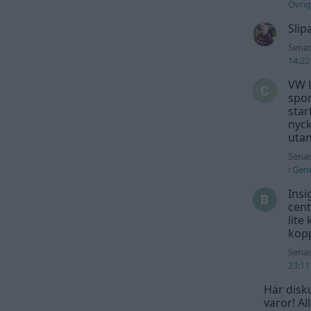
Övrig
Slip
Senas
14:22
VW L
spor
star
nyck
utan
Senas
i
Gene
Insi
cent
lite
kopp
Senas
23:11
Här disku
varor! Al