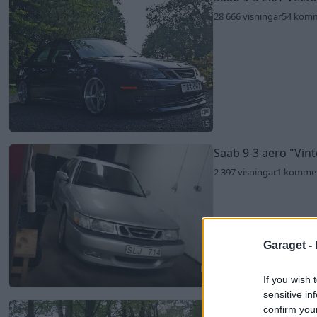
28 666 visningar
54 kom
15
Saab 9-3 aero
"Vin
2 397 visningar
1 komme
Garaget -
If you wish 
6
sensitive in
Saab 9-3 aero (2001
confirm you