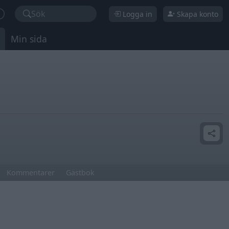
Sök
Logga in
Skapa konto
Min sida
Kommentarer
Gästbok