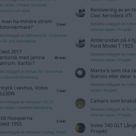
ar sedan
i
Chassi, bromsar,
Renovering av en 
mission och däck
Civic Aerodeck VTi
 man ha mindre ström
Senaste inlägget av
Xeber
2 svar
 Motorvärmare?
timmar sedan
i
Projekt
te inlägget av
BilFixare för 12 timmar
Antikrundan på 4 hj
n
i
El- och hybridbilar
Ford Model T 1923
Ceed 2017
Senaste inlägget av
Xeber
eritorsk med jämna
46 svar
timmar sedan
i
Projekt
anrum. Varför?
Manta b som ska r
te inlägget av
Ansan för 16 timmar
(kaross eller delar 
n
i
Generell felsökning
Senaste inlägget av
Tyfor
tryck i vevhus, Volvo
sedan
i
Projekt
1 svar
 b230fk
Camaro som bruksbi
te inlägget av
Mossan1 för 21
ar sedan
i
Generell felsökning
Senaste inlägget av
Ev_vo
timmar sedan
i
Projekt
 till Husqvarna
2 svar
lett 1955
Volvo 740 GLT Lång
Projekt
te inlägget av
Mossan1 tisdag 19:42
i