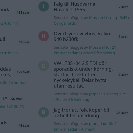
Fälg till Husqvarna
2 svar
Honda
Novolett 1955
181 svar
Senaste inlägget av
Mossan1 tisdag 19:42
i
s76 för 11
Övriga fordon
Övertryck i vevhus, Volvo
1 svar
ul!
940 b230fk
68 svar
Senaste inlägget av
Mossan1 för 21
s76 för 11
timmar sedan
i
Generell felsökning
VW LT35 -04 2.5 TDI dör
äddas
sporadiskt under körning,
120 svar
sökes)
startar direkt efter
1 svar
nyckelcykel. Delar bytta
s för 14 timmar
utan resultat.
Senaste inlägget av
Jesper328 tisdag 12:52
l?!
i
Generell felsökning
56 svar
lvo142 för 23
Jag tror att folk köper bil
23 svar
av helt fel anledning.
tids
Senaste inlägget av
granadadr för 2
46 svar
timmar sedan
i
Allmänt