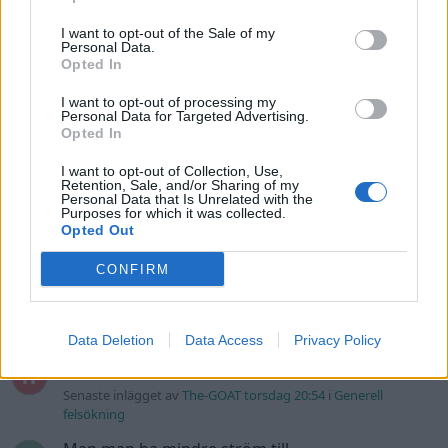
Renovering av en Honda Civic Aerodeck
I want to opt-out of the Sale of my
181 svar
VTi
Personal Data.
Opted In
Senaste inlägget av
Xebers76 onsdag 20:48
i
Projekt
I want to opt-out of processing my
Nyaste forumtrådarna
Personal Data for Targeted Advertising.
Opted In
ID 4 vs EX 40 ?
4 svar
Senaste inlägget av
MickeEng för 13 timmar sedan
i
El- och
I want to opt-out of Collection, Use,
Retention, Sale, and/or Sharing of my
hybridbilar
Personal Data that Is Unrelated with the
Purposes for which it was collected.
Ni som kör HEV eller PHEV ? är ni nöjda?
Opted Out
Senaste inlägget av
kaykay Igår 07:23
i
El- och hybridbilar
CONFIRM
244 motorbyte till d5252t
Senaste inlägget av
Jeppegaming Igår 00:53
i
Motorteknik
(Avancerad)
Data Deletion
Data Access
Privacy Policy
Passat -13 2.0tdi DSG Växellåda bråkar
10 svar
Senaste inlägget av
The-GOAT torsdag 20:54
i
Generell
felsökning