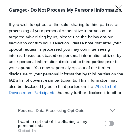
Manta b som ska räddas (kaross eller
Garaget -
Do Not Process My Personal Information
122 svar
delar sökes)
Senaste inlägget av
Tyfors torsdag 23:25
i
Projekt
If you wish to opt-out of the sale, sharing to third parties, or
Huggern goes big block with 427 ZL-1!
processing of your personal or sensitive information for
551 svar
targeted advertising by us, please use the below opt-out
Senaste inlägget av
hugger69 torsdag 23:01
i
Projekt
section to confirm your selection. Please note that after your
Camaro som bruksbil?!
opt-out request is processed you may continue seeing
57 svar
interest-based ads based on personal information utilized by
Senaste inlägget av
Ev_volvo142 torsdag 22:10
i
Projekt
us or personal information disclosed to third parties prior to
Volkswagen split bus t1 1962
your opt-out. You may separately opt-out of the further
2559 svar
disclosure of your personal information by third parties on the
Senaste inlägget av
Dr_snuggels torsdag 21:09
i
Projekt
IAB’s list of downstream participants. This information may
Golf Mk2 16v Turbo
also be disclosed by us to third parties on the
IAB’s List of
137 svar
Downstream Participants
that may further disclose it to other
Senaste inlägget av
16vt4m torsdag 19:51
i
Projekt
third parties.
Vw 1956 oval prosjekt
11 svar
Personal Data Processing Opt Outs
Senaste inlägget av
jarleb torsdag 17:26
i
Projekt
I want to opt-out of the Sharing of my
Volvo 245 ?Turbo?
40 svar
personal data.
Senaste inlägget av
Marurb1 onsdag 23:42
i
Projekt
Opted In