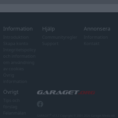
Information
Hjälp
Annonsera
Introduktion
Communityregler
Information
Skapa konto
Support
Kontakt
Integritetspolicy
och information
om användning
av cookies
Övrig
information
Övrigt
Tips och
förslag
Felanmälan
®
GARAGET
v13.2 Copyright © 2001-2026 Garaget Media AB