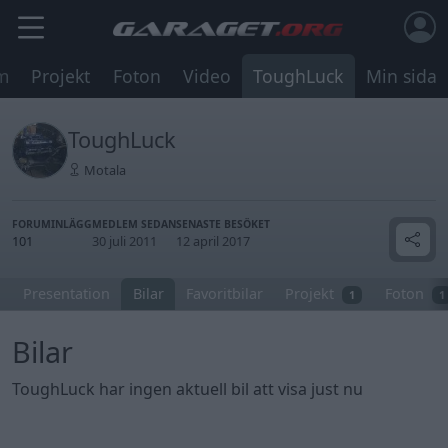
m
Projekt
Foton
Video
ToughLuck
Min sida
ToughLuck
Motala
FORUMINLÄGG
MEDLEM SEDAN
SENASTE BESÖKET
101
30 juli 2011
12 april 2017
Presentation
Bilar
Favoritbilar
Projekt
Foton
1
1
Bilar
ToughLuck har ingen aktuell bil att visa just nu