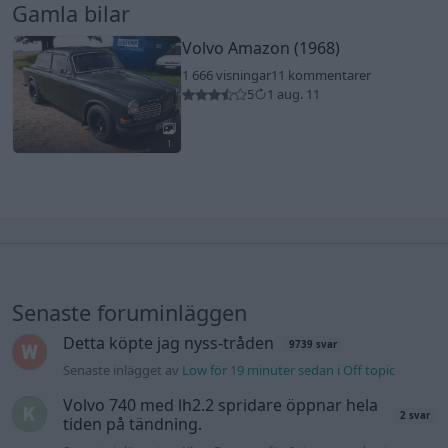
Gamla bilar
Volvo Amazon (1968)
1 666 visningar
11 kommentarer
5
1 aug. 11
1
Senaste foruminläggen
Detta köpte jag nyss-tråden
9739 svar
Senaste inlägget av
Low för 19 minuter sedan
i
Off topic
Volvo 740 med lh2.2 spridare öppnar hela
2 svar
tiden på tändning.