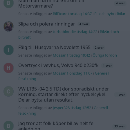
Man man ha mindre ström till
4 svar
Motorvärmare?
Senaste inlägget av
BilFixare torsdag 14:37
i
El- och hybridbilar
Slipa och polera rinningar
4 svar
Senaste inlägget av
turboblondie tisdag 14:22
i
Bilvård och
biltvätt
Fälg till Husqvarna Novolett 1955
2 svar
Senaste inlägget av
Mossan1 tisdag 19:42
i
Övriga fordon
Övertryck i vevhus, Volvo 940 b230fk
1 svar
Senaste inlägget av
Mossan1 onsdag 11:07
i
Generell
felsökning
VW LT35 -04 2.5 TDI dör sporadiskt under
körning, startar direkt efter nyckelcykel.
1 svar
Delar bytta utan resultat.
Senaste inlägget av
Jesper328 tisdag 12:52
i
Generell
felsökning
Jag tror att folk köper bil av helt fel
33 svar
anledning.