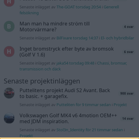
Senaste inlägget av
The-GOAT torsdag 20:54
i
Generell
felsökning
Man man ha mindre ström till
4 svar
Motorvärmare?
Senaste inlägget av
BilFixare torsdag 14:37
i
El- och hybridbilar
Inget bromstryck efter byte av bromsok
6 svar
(Golf V 1.6)
Senaste inlägget av
jaka54 torsdag 09:48
i
Chassi, bromsar,
transmission och däck
Senaste projektinläggen
Puttelitens projekt Audi S2 Avant. Back
900 svar
to basic. + garagefix.
Senaste inlägget av
Putteliten för 9 timmar sedan
i
Projekt
Volkswagen Golf MK4 v6 4motion OEM++
14 svar
med JDM inspiration.
Senaste inlägget av
Stol3n_Identity för 21 timmar sedan
i
Projekt