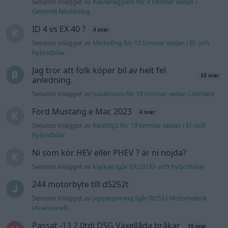
Senaste inlägget av
KlevaRaggarn för 8 timmar sedan
i
Generell felsökning
ID 4 vs EX 40 ?
4 svar
Senaste inlägget av
MickeEng för 13 timmar sedan
i
El- och
hybridbilar
Jag tror att folk köper bil av helt fel
33 svar
anledning.
Senaste inlägget av
Jokabsson för 18 timmar sedan
i
Allmänt
Ford Mustang e Mac 2023
4 svar
Senaste inlägget av
KenthIJ2 för 19 timmar sedan
i
El- och
hybridbilar
Ni som kör HEV eller PHEV ? är ni nöjda?
Senaste inlägget av
kaykay Igår 07:23
i
El- och hybridbilar
244 motorbyte till d5252t
Senaste inlägget av
Jeppegaming Igår 00:53
i
Motorteknik
(Avancerad)
Passat -13 2.0tdi DSG Växellåda bråkar
10 svar