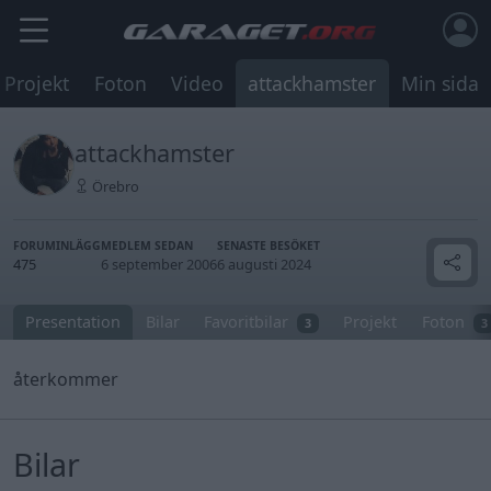
Projekt
Foton
Video
attackhamster
Min sida
attackhamster
Örebro
FORUMINLÄGG
MEDLEM SEDAN
SENASTE BESÖKET
475
6 september 2006
6 augusti 2024
Presentation
Bilar
Favoritbilar
Projekt
Foton
3
3
återkommer
Bilar