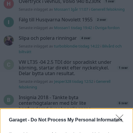
Övertryck i vevhus, Volvo 940 b230fk
1 svar
Senaste inlägget av
Mossan1 Igår 11:07
i
Generell felsökning
Fälg till Husqvarna Novolett 1955
2 svar
Senaste inlägget av
Mossan1 tisdag 19:42
i
Övriga fordon
Slipa och polera rinningar
4 svar
Senaste inlägget av
turboblondie tisdag 14:22
i
Bilvård och
biltvätt
VW LT35 -04 2.5 TDI dör sporadiskt under
körning, startar direkt efter nyckelcykel.
1 svar
Delar bytta utan resultat.
Senaste inlägget av
Jesper328 tisdag 12:52
i
Generell
felsökning
Insignia 2018 - Tänkte byta
centerhögtalaren med blir lite
6 svar
konfunderad över kopplingarna.
Senaste inlägget av
MammDiin måndag 23:11
i
Billjud och
Garaget -
Do Not Process My Personal Information
multimedia
Här diskuterar vi Biltemas varor! Allt om