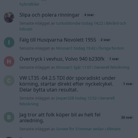
hybridbilar
Slipa och polera rinningar
4 svar
Senaste inlägget av
turboblondie tisdag 14:22
i
Bilvård och
biltvätt
Fälg till Husqvarna Novolett 1955
2 svar
Senaste inlägget av
Mossan1 tisdag 19:42
i
Övriga fordon
Övertryck i vevhus, Volvo 940 b230fk
1 svar
Senaste inlägget av
Mossan1 Igår 11:07
i
Generell felsökning
VW LT35 -04 2.5 TDI dör sporadiskt under
körning, startar direkt efter nyckelcykel.
1 svar
Delar bytta utan resultat.
Senaste inlägget av
Jesper328 tisdag 12:52
i
Generell
felsökning
Jag tror att folk köper bil av helt fel
26 svar
anledning.
Senaste inlägget av
Growe för 3 timmar sedan
i
Allmänt