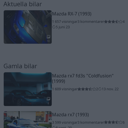
Aktuella bilar
Mazda RX-7 (1993)
1 657 visningar
3 kommentarer
4
5 juni 23
10
Gamla bilar
Mazda rx7 fd3s
"Coldfusion"
(1999)
1 609 visningar
2
13 nov. 22
6
Mazda rx7 (1993)
3 599 visningar
3 kommentarer
6
8 sept. 20