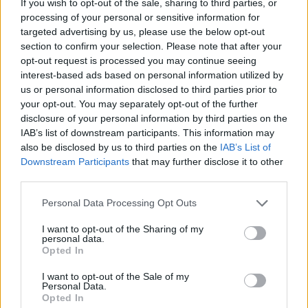
If you wish to opt-out of the sale, sharing to third parties, or
6570 svar
Biltema!
processing of your personal or sensitive information for
Senaste inlägget av
d-b måndag 21:15
i
Allmänt
targeted advertising by us, please use the below opt-out
section to confirm your selection. Please note that after your
Senaste projektinläggen
opt-out request is processed you may continue seeing
interest-based ads based on personal information utilized by
Volkswagen Golf MK4 v6 4motion OEM++
12 svar
us or personal information disclosed to third parties prior to
med JDM inspiration.
your opt-out. You may separately opt-out of the further
Senaste inlägget av
Stol3n_Identity för 31 minuter sedan
i
disclosure of your personal information by third parties on the
Projekt
IAB’s list of downstream participants. This information may
Volvo 245 ?Turbo?
also be disclosed by us to third parties on the
IAB’s List of
40 svar
Downstream Participants
that may further disclose it to other
Senaste inlägget av
Marurb1 för 14 timmar sedan
i
Projekt
third parties.
Renovering av en Honda Civic Aerodeck
181 svar
VTi
Personal Data Processing Opt Outs
Senaste inlägget av
Xebers76 för 17 timmar sedan
i
Projekt
I want to opt-out of the Sharing of my
personal data.
Antikrundan på 4 hjul! Ford Model T 1923
68 svar
Opted In
Senaste inlägget av
Xebers76 för 17 timmar sedan
i
Projekt
I want to opt-out of the Sale of my
Personal Data.
Manta b som ska räddas (kaross eller
120 svar
Opted In
delar sökes)