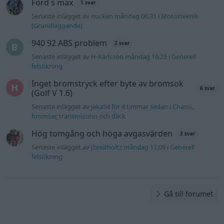
Ford s max
1 svar
Senaste inlägget av
nucken måndag 06:31
i
Motorteknik
(Grundläggande)
940 92 ABS problem
2 svar
Senaste inlägget av
H-Karlsson måndag 16:23
i
Generell
felsökning
Inget bromstryck efter byte av bromsok
6 svar
(Golf V 1.6)
Senaste inlägget av
jaka54 för 4 timmar sedan
i
Chassi,
bromsar, transmission och däck
Hög tomgång och höga avgasvärden
2 svar
Senaste inlägget av
Jbreitholtz måndag 11:09
i
Generell
felsökning
Gå till forumet