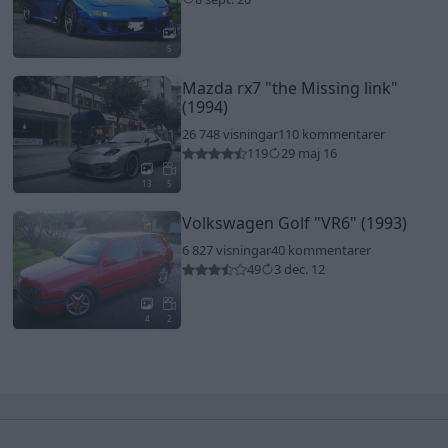
5
Mazda rx7
"the Missing link"
(1994)
26 748 visningar
110 kommentarer
119
29 maj 16
13
5
Volkswagen Golf
"VR6"
(1993)
6 827 visningar
40 kommentarer
49
3 dec. 12
4
2