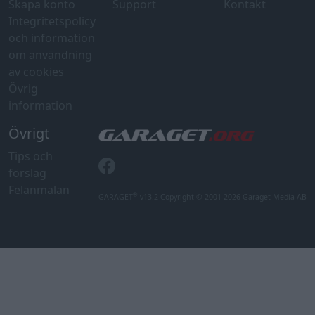
Skapa konto
Support
Kontakt
Integritetspolicy
och information
om användning
av cookies
Övrig
information
Övrigt
Tips och
förslag
Felanmälan
®
GARAGET
v13.2 Copyright © 2001-2026 Garaget Media AB