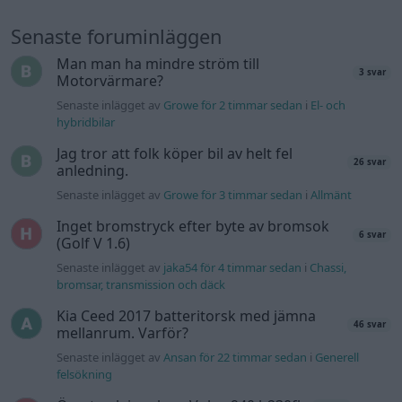
Senaste foruminläggen
Man man ha mindre ström till
3 svar
Motorvärmare?
Senaste inlägget av
Growe för 2 timmar sedan
i
El- och
hybridbilar
Jag tror att folk köper bil av helt fel
26 svar
anledning.
Senaste inlägget av
Growe för 3 timmar sedan
i
Allmänt
Inget bromstryck efter byte av bromsok
6 svar
(Golf V 1.6)
Senaste inlägget av
jaka54 för 4 timmar sedan
i
Chassi,
bromsar, transmission och däck
Kia Ceed 2017 batteritorsk med jämna
46 svar
mellanrum. Varför?
Senaste inlägget av
Ansan för 22 timmar sedan
i
Generell
felsökning