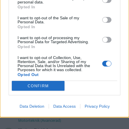
personal data.
Senaste inlägget av
Dr_snuggels torsdag 21:09
i
Projekt
Opted In
Golf Mk2 16v Turbo
137 svar
I want to opt-out of the Sale of my
Personal Data.
Senaste inlägget av
16vt4m torsdag 19:51
i
Projekt
Opted In
Vw 1956 oval prosjekt
11 svar
I want to opt-out of processing my
Senaste inlägget av
jarleb torsdag 17:26
i
Projekt
Personal Data for Targeted Advertising.
Opted In
Volvo 245 ?Turbo?
40 svar
I want to opt-out of Collection, Use,
Senaste inlägget av
Marurb1 onsdag 23:42
i
Projekt
Retention, Sale, and/or Sharing of my
Personal Data that Is Unrelated with the
Renovering av en Honda Civic Aerodeck
Purposes for which it was collected.
181 svar
VTi
Opted Out
Senaste inlägget av
Xebers76 onsdag 20:48
i
Projekt
CONFIRM
Nyaste forumtrådarna
Bestyckningsfundering. Zenith INAT 35/40
Data Deletion
Data Access
Privacy Policy
förgasare
Senaste inlägget av
Mossan1 för 3 timmar sedan
i
Motorteknik (Avancerad)