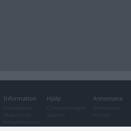
Information
Hjälp
Annonsera
Introduktion
Communityregler
Information
Skapa konto
Support
Kontakt
Integritetspolicy
och information