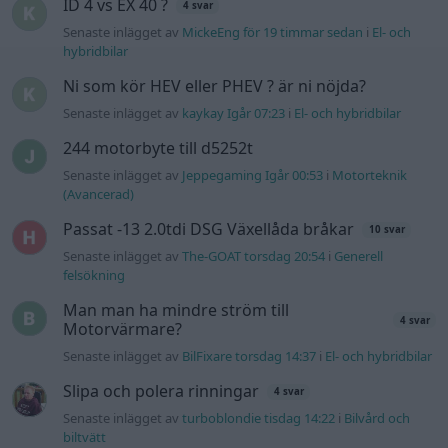
ID 4 vs EX 40 ?
4 svar
Senaste inlägget av
MickeEng för 19 timmar sedan
i
El- och
hybridbilar
Ni som kör HEV eller PHEV ? är ni nöjda?
Senaste inlägget av
kaykay Igår 07:23
i
El- och hybridbilar
244 motorbyte till d5252t
Senaste inlägget av
Jeppegaming Igår 00:53
i
Motorteknik
(Avancerad)
Passat -13 2.0tdi DSG Växellåda bråkar
10 svar
Senaste inlägget av
The-GOAT torsdag 20:54
i
Generell
felsökning
Man man ha mindre ström till
4 svar
Motorvärmare?
Senaste inlägget av
BilFixare torsdag 14:37
i
El- och hybridbilar
Slipa och polera rinningar
4 svar
Senaste inlägget av
turboblondie tisdag 14:22
i
Bilvård och
biltvätt