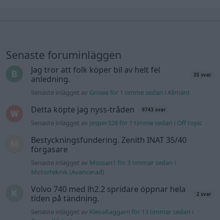
Senaste foruminläggen
Jag tror att folk köper bil av helt fel
35 svar
anledning.
Senaste inlägget av
Growe för 1 timme sedan
i
Allmänt
Detta köpte jag nyss-tråden
9743 svar
Senaste inlägget av
Jesper328 för 1 timme sedan
i
Off topic
Bestyckningsfundering. Zenith INAT 35/40
förgasare
Senaste inlägget av
Mossan1 för 3 timmar sedan
i
Motorteknik (Avancerad)
Volvo 740 med lh2.2 spridare öppnar hela
2 svar
tiden på tändning.
Senaste inlägget av
KlevaRaggarn för 13 timmar sedan
i