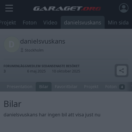
Projekt
Foton
Video
danielsvuskans
Min sida
danielsvuskans
Stockholm
FORUMINLÄGG
MEDLEM SEDAN
SENASTE BESÖKET
3
6 maj 2025
10 oktober 2025
Presentation
Bilar
Favoritbilar
Projekt
Foton
4
Bilar
danielsvuskans har ingen bil att visa just nu