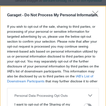
Senaste inlägget av
BilFixare torsdag 14:37
i
El- och hybridbilar
Senaste projektinläggen
Garaget -
Do Not Process My Personal Information
Puttelitens projekt Audi S2 Avant. Back
900 svar
to basic. + garagefix.
If you wish to opt-out of the sale, sharing to third parties, or
Senaste inlägget av
Putteliten för 15 timmar sedan
i
Projekt
processing of your personal or sensitive information for
Volkswagen Golf MK4 v6 4motion OEM++
targeted advertising by us, please use the below opt-out
14 svar
med JDM inspiration.
section to confirm your selection. Please note that after your
opt-out request is processed you may continue seeing
Senaste inlägget av
Stol3n_Identity Igår 10:06
i
Projekt
interest-based ads based on personal information utilized by
Manta b som ska räddas (kaross eller
us or personal information disclosed to third parties prior to
122 svar
delar sökes)
your opt-out. You may separately opt-out of the further
Senaste inlägget av
Tyfors torsdag 23:25
i
Projekt
disclosure of your personal information by third parties on the
IAB’s list of downstream participants. This information may
Huggern goes big block with 427 ZL-1!
551 svar
also be disclosed by us to third parties on the
IAB’s List of
Senaste inlägget av
hugger69 torsdag 23:01
i
Projekt
Downstream Participants
that may further disclose it to other
third parties.
Camaro som bruksbil?!
57 svar
Senaste inlägget av
Ev_volvo142 torsdag 22:10
i
Projekt
Personal Data Processing Opt Outs
Volkswagen split bus t1 1962
2559 svar
I want to opt-out of the Sharing of my