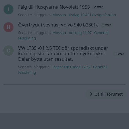
Fälg till Husqvarna Novolett 1955
2 svar
Senaste inlägget av
Mossan1 tisdag 19:42
i
Övriga fordon
Övertryck i vevhus, Volvo 940 b230fk
1 svar
Senaste inlägget av
Mossan1 onsdag 11:07
i
Generell
felsökning
VW LT35 -04 2.5 TDI dör sporadiskt under
körning, startar direkt efter nyckelcykel.
1 svar
Delar bytta utan resultat.
Senaste inlägget av
Jesper328 tisdag 12:52
i
Generell
felsökning
Gå till forumet