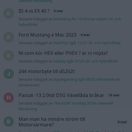
Generell felsökning
ID 4 vs EX 40 ?
4 svar
Senaste inlägget av
MickeEng för 19 timmar sedan
i
El- och
hybridbilar
Ford Mustang e Mac 2023
4 svar
Senaste inlägget av
KenthIJ2 Igår 12:37
i
El- och hybridbilar
Ni som kör HEV eller PHEV ? är ni nöjda?
Senaste inlägget av
kaykay Igår 07:23
i
El- och hybridbilar
244 motorbyte till d5252t
Senaste inlägget av
Jeppegaming Igår 00:53
i
Motorteknik
(Avancerad)
Passat -13 2.0tdi DSG Växellåda bråkar
10 svar
Senaste inlägget av
The-GOAT torsdag 20:54
i
Generell
felsökning
Man man ha mindre ström till
4 svar
Motorvärmare?