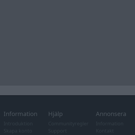
Information
Hjälp
Annonsera
Introduktion
Communityregler
Information
Skapa konto
Support
Kontakt
Integritetspolicy
och information
om användning
av cookies
Övrig
information
Övrigt
Tips och
förslag
Felanmälan
®
GARAGET
v13.2 Copyright © 2001-2026 Garaget Media AB