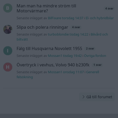
Man man ha mindre ström till
4 svar
Motorvärmare?
Senaste inlägget av
BilFixare torsdag 14:37
i
El- och hybridbilar
Slipa och polera rinningar
4 svar
Senaste inlägget av
turboblondie tisdag 14:22
i
Bilvård och
biltvätt
Fälg till Husqvarna Novolett 1955
2 svar
Senaste inlägget av
Mossan1 tisdag 19:42
i
Övriga fordon
Övertryck i vevhus, Volvo 940 b230fk
1 svar
Senaste inlägget av
Mossan1 onsdag 11:07
i
Generell
felsökning
Gå till forumet