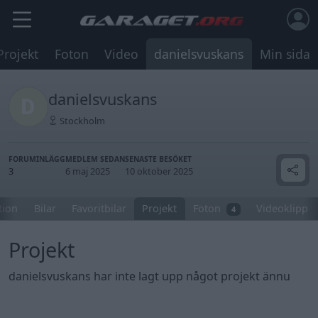
Projekt
Foton
Video
danielsvuskans
Min sida
danielsvuskans
Stockholm
FORUMINLÄGG
MEDLEM SEDAN
SENASTE BESÖKET
3
6 maj 2025
10 oktober 2025
tion
Bilar
Favoritbilar
Projekt
Foton
Videoklipp
4
Projekt
danielsvuskans har inte lagt upp något projekt ännu