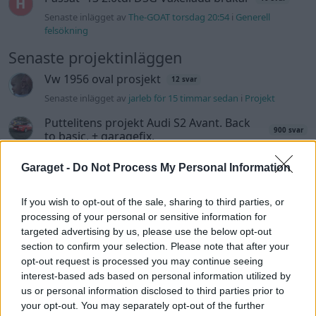
Senaste inlägget av
The-GOAT torsdag 20:54
i
Generell
felsökning
Senaste projektinläggen
Vw 1956 oval prosjekt
12 svar
Senaste inlägget av
jarleb för 15 timmar sedan
i
Projekt
Puttelitens projekt Audi S2 Avant. Back
900 svar
to basic. + garagefix.
Senaste inlägget av
Putteliten fredag 22:10
i
Projekt
Garaget -
Do Not Process My Personal Information
Volkswagen Golf MK4 v6 4motion OEM++
14 svar
med JDM inspiration.
If you wish to opt-out of the sale, sharing to third parties, or
Senaste inlägget av
Stol3n_Identity fredag 10:06
i
Projekt
processing of your personal or sensitive information for
targeted advertising by us, please use the below opt-out
Manta b som ska räddas (kaross eller
122 svar
section to confirm your selection. Please note that after your
delar sökes)
opt-out request is processed you may continue seeing
Senaste inlägget av
Tyfors torsdag 23:25
i
Projekt
interest-based ads based on personal information utilized by
us or personal information disclosed to third parties prior to
Huggern goes big block with 427 ZL-1!
551 svar
your opt-out. You may separately opt-out of the further
Senaste inlägget av
hugger69 torsdag 23:01
i
Projekt