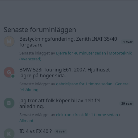
Senaste foruminläggen
Bestyckningsfundering. Zenith INAT 35/40
1 svar
förgasare
Senaste inlägget av
Bjerre för 46 minuter sedan
i
Motorteknik
(Avancerad)
BMW 523i Touring E61, 2007. Hjulhuset
lägre på höger sida.
Senaste inlägget av
gabrieljsson för 1 timme sedan
i
Generell
felsökning
Jag tror att folk köper bil av helt fel
39 svar
anledning.
Senaste inlägget av
elektronikfreak för 1 timme sedan
i
Allmänt
ID 4 vs EX 40 ?
6 svar