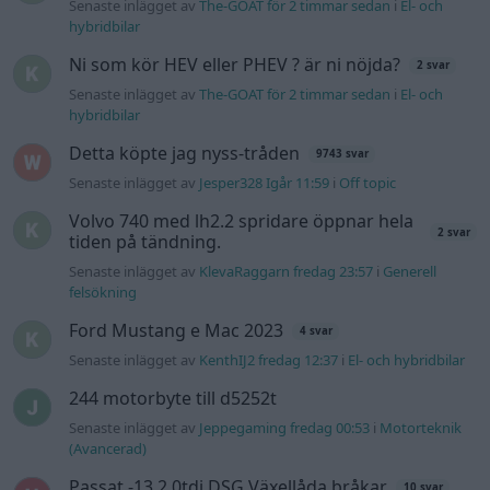
Senaste inlägget av
The-GOAT för 2 timmar sedan
i
El- och
hybridbilar
Ni som kör HEV eller PHEV ? är ni nöjda?
2 svar
Senaste inlägget av
The-GOAT för 2 timmar sedan
i
El- och
hybridbilar
Detta köpte jag nyss-tråden
9743 svar
Senaste inlägget av
Jesper328 Igår 11:59
i
Off topic
Volvo 740 med lh2.2 spridare öppnar hela
2 svar
tiden på tändning.
Senaste inlägget av
KlevaRaggarn fredag 23:57
i
Generell
felsökning
Ford Mustang e Mac 2023
4 svar
Senaste inlägget av
KenthIJ2 fredag 12:37
i
El- och hybridbilar
244 motorbyte till d5252t
Senaste inlägget av
Jeppegaming fredag 00:53
i
Motorteknik
(Avancerad)
Passat -13 2.0tdi DSG Växellåda bråkar
10 svar