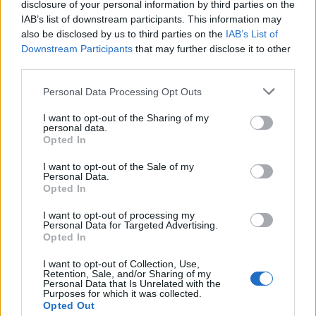
disclosure of your personal information by third parties on the
IAB’s list of downstream participants. This information may
Camaro som bruksbil?!
57 svar
also be disclosed by us to third parties on the
IAB’s List of
Senaste inlägget av
Ev_volvo142 torsdag 22:10
i
Projekt
Downstream Participants
that may further disclose it to other
third parties.
Volkswagen split bus t1 1962
2559 svar
Senaste inlägget av
Dr_snuggels torsdag 21:09
i
Projekt
Personal Data Processing Opt Outs
Golf Mk2 16v Turbo
137 svar
I want to opt-out of the Sharing of my
personal data.
Senaste inlägget av
16vt4m torsdag 19:51
i
Projekt
Opted In
Volvo 245 ?Turbo?
40 svar
I want to opt-out of the Sale of my
Senaste inlägget av
Marurb1 onsdag 23:42
i
Projekt
Personal Data.
Opted In
Renovering av en Honda Civic Aerodeck
181 svar
VTi
I want to opt-out of processing my
Personal Data for Targeted Advertising.
Senaste inlägget av
Xebers76 onsdag 20:48
i
Projekt
Opted In
Nyaste forumtrådarna
I want to opt-out of Collection, Use,
Retention, Sale, and/or Sharing of my
BMW 523i Touring E61, 2007. Hjulhuset
Personal Data that Is Unrelated with the
lägre på höger sida.
Purposes for which it was collected.
Opted Out
Senaste inlägget av
gabrieljsson för 1 timme sedan
i
Generell