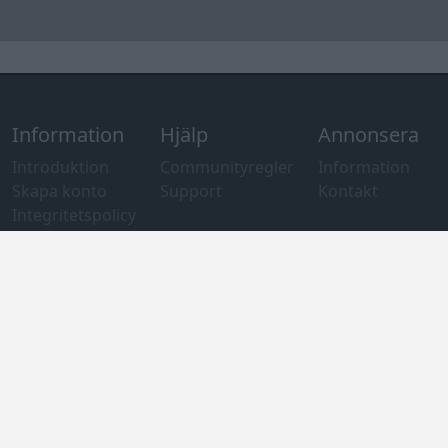
av cookies
Övrig
information
Övrigt
Tips och
förslag
Felanmälan
®
GARAGET
v13.2 Copyright © 2001-2026 Garaget Media AB