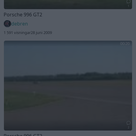
1
Porsche 996 GT2
debren
1 591 visningar
28 juni 2009
00:20
2
Porsche 996 GT2