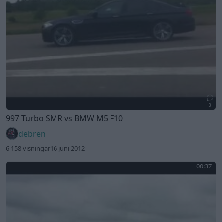
3
997 Turbo SMR vs BMW M5 F10
debren
6 158 visningar
16 juni 2012
00:37