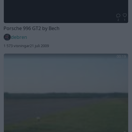
2
1
Porsche 996 GT2 by Bech
debren
1 573 visningar
21 juli 2009
00:19