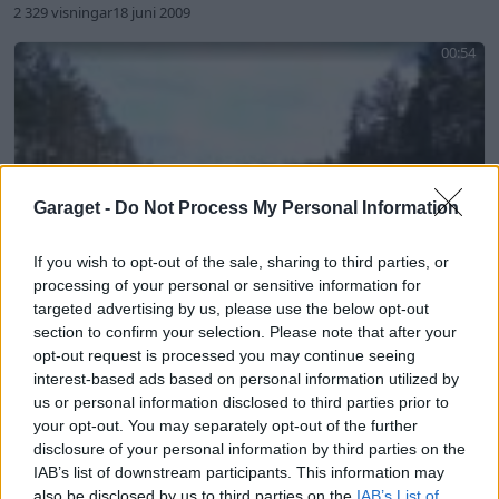
2 329 visningar
18 juni 2009
00:54
Garaget -
Do Not Process My Personal Information
If you wish to opt-out of the sale, sharing to third parties, or
processing of your personal or sensitive information for
targeted advertising by us, please use the below opt-out
section to confirm your selection. Please note that after your
opt-out request is processed you may continue seeing
3
2
interest-based ads based on personal information utilized by
Porsche GT2 testar lite
us or personal information disclosed to third parties prior to
debren
your opt-out. You may separately opt-out of the further
disclosure of your personal information by third parties on the
2 347 visningar
21 maj 2009
IAB’s list of downstream participants. This information may
also be disclosed by us to third parties on the
IAB’s List of
00:23