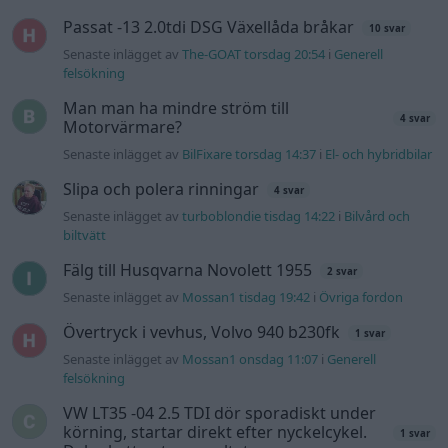
Senaste inlägget av
Mossan1 tisdag 19:42
i
Övriga fordon
Övertryck i vevhus, Volvo 940 b230fk
1 svar
Senaste inlägget av
Mossan1 onsdag 11:07
i
Generell
felsökning
VW LT35 -04 2.5 TDI dör sporadiskt under
körning, startar direkt efter nyckelcykel.
1 svar
Delar bytta utan resultat.
Senaste inlägget av
Jesper328 tisdag 12:52
i
Generell
felsökning
Gå till forumet