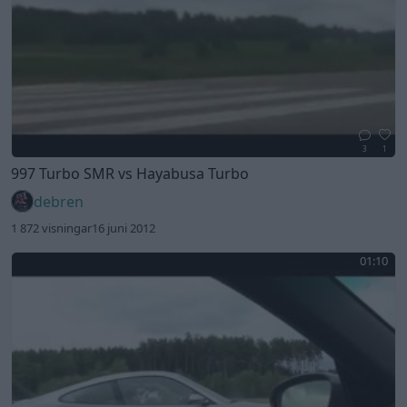
3
1
997 Turbo SMR vs Hayabusa Turbo
debren
1 872 visningar
16 juni 2012
01:10