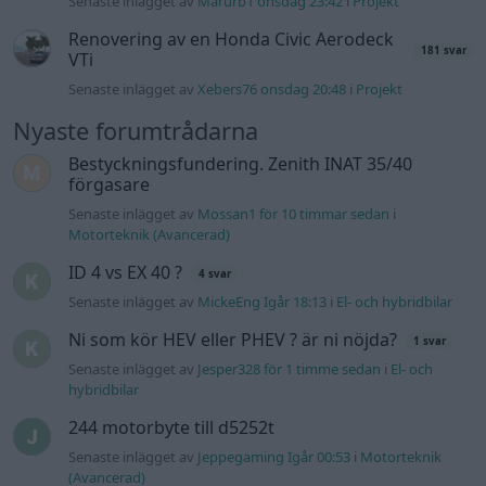
Senaste inlägget av
MickeEng Igår 18:13
i
El- och hybridbilar
Ni som kör HEV eller PHEV ? är ni nöjda?
1 svar
Senaste inlägget av
Jesper328 för 1 timme sedan
i
El- och
hybridbilar
244 motorbyte till d5252t
Senaste inlägget av
Jeppegaming Igår 00:53
i
Motorteknik
(Avancerad)
Passat -13 2.0tdi DSG Växellåda bråkar
10 svar
Senaste inlägget av
The-GOAT torsdag 20:54
i
Generell
felsökning
Man man ha mindre ström till
4 svar
Motorvärmare?
Senaste inlägget av
BilFixare torsdag 14:37
i
El- och hybridbilar
Slipa och polera rinningar
4 svar
Senaste inlägget av
turboblondie tisdag 14:22
i
Bilvård och
biltvätt
Fälg till Husqvarna Novolett 1955
2 svar