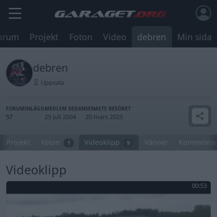
orum
Projekt
Foton
Video
debren
Min sida
debren
Uppsala
FORUMINLÄGG
MEDLEM SEDAN
SENASTE BESÖKET
57
25 juli 2004
20 mars 2025
Projekt
Foton
Videoklipp
Vänner
Kommentar
1
9
Videoklipp
00:53