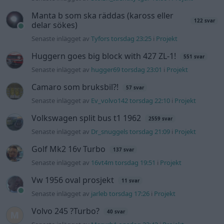
Golf Mk2 16v Turbo
137 svar
Senaste inlägget av
16vt4m torsdag 19:51
i
Projekt
Vw 1956 oval prosjekt
11 svar
Senaste inlägget av
jarleb torsdag 17:26
i
Projekt
Volvo 245 ?Turbo?
40 svar
Senaste inlägget av
Marurb1 onsdag 23:42
i
Projekt
Renovering av en Honda Civic Aerodeck
181 svar
VTi
Senaste inlägget av
Xebers76 onsdag 20:48
i
Projekt
Nyaste forumtrådarna
Bestyckningsfundering. Zenith INAT 35/40
förgasare
Senaste inlägget av
Mossan1 för 10 timmar sedan
i
Motorteknik (Avancerad)
ID 4 vs EX 40 ?
4 svar