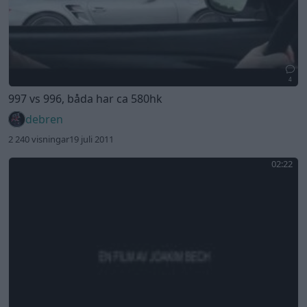
4
997 vs 996, båda har ca 580hk
debren
2 240 visningar
19 juli 2011
02:22