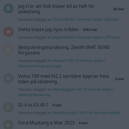
2 svar
tiden på tändning.
Senaste inlägget av
KlevaRaggarn för 21 timmar sedan
i
Generell felsökning
ID 4 vs EX 40 ?
4 svar
Senaste inlägget av
MickeEng Igår 18:13
i
El- och hybridbilar
Ford Mustang e Mac 2023
4 svar
Senaste inlägget av
KenthIJ2 Igår 12:37
i
El- och hybridbilar
244 motorbyte till d5252t
Senaste inlägget av
Jeppegaming Igår 00:53
i
Motorteknik
(Avancerad)
Passat -13 2.0tdi DSG Växellåda bråkar
10 svar
Senaste inlägget av
The-GOAT torsdag 20:54
i
Generell
felsökning
Man man ha mindre ström till
4 svar
Motorvärmare?
Senaste inlägget av
BilFixare torsdag 14:37
i
El- och hybridbilar