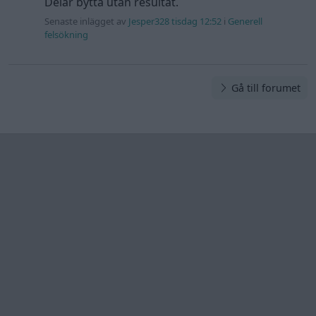
Information
Hjälp
Annonsera
Introduktion
Communityregler
Information
Skapa konto
Support
Kontakt
Integritetspolicy
och information
om användning