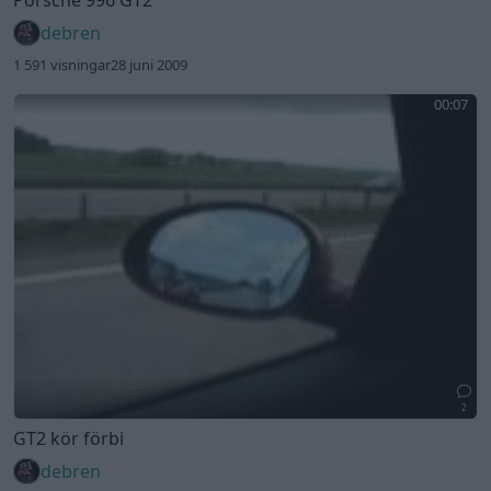
debren
1 591 visningar
28 juni 2009
00:07
2
GT2 kör förbi
debren