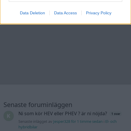
Data Deletion
Data Access
Privacy Policy
Senaste foruminläggen
Ni som kör HEV eller PHEV ? är ni nöjda?
1 svar
Senaste inlägget av
Jesper328 för 1 timme sedan
i
El- och
hybridbilar
Jag tror att folk köper bil av helt fel
36 svar
anledning.
Senaste inlägget av
The-GOAT för 7 timmar sedan
i
Allmänt
Detta köpte jag nyss-tråden
9743 svar
Senaste inlägget av
Jesper328 för 9 timmar sedan
i
Off topic
Bestyckningsfundering. Zenith INAT 35/40
förgasare
Senaste inlägget av
Mossan1 för 10 timmar sedan
i
Motorteknik (Avancerad)
Volvo 740 med lh2.2 spridare öppnar hela