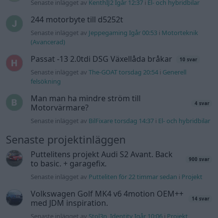
Senaste projektinläggen
Puttelitens projekt Audi S2 Avant. Back
900 svar
to basic. + garagefix.
Senaste inlägget av
Putteliten för 22 timmar sedan
i
Projekt
Volkswagen Golf MK4 v6 4motion OEM++
14 svar
med JDM inspiration.
Senaste inlägget av
Stol3n_Identity Igår 10:06
i
Projekt
Manta b som ska räddas (kaross eller
122 svar
delar sökes)
Senaste inlägget av
Tyfors torsdag 23:25
i
Projekt
Huggern goes big block with 427 ZL-1!
551 svar
Senaste inlägget av
hugger69 torsdag 23:01
i
Projekt
Camaro som bruksbil?!
57 svar
Senaste inlägget av
Ev_volvo142 torsdag 22:10
i
Projekt
Volkswagen split bus t1 1962
2559 svar
Senaste inlägget av
Dr_snuggels torsdag 21:09
i
Projekt