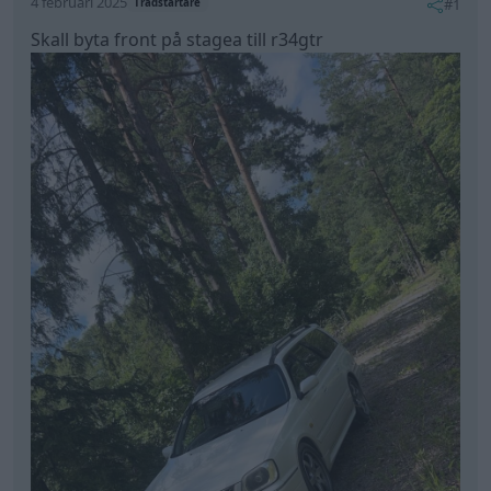
4 februari 2025
#1
Trådstartare
Skall byta front på stagea till r34gtr