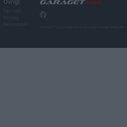
Övrigt
Tips och
förslag
Felanmälan
®
GARAGET
v13.2 Copyright © 2001-2026 Garaget Media AB