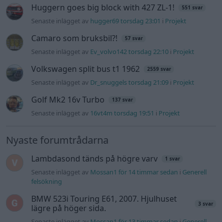
Huggern goes big block with 427 ZL-1!
551 svar
Senaste inlägget av
hugger69 torsdag 23:01
i
Projekt
Camaro som bruksbil?!
57 svar
Senaste inlägget av
Ev_volvo142 torsdag 22:10
i
Projekt
Volkswagen split bus t1 1962
2559 svar
Senaste inlägget av
Dr_snuggels torsdag 21:09
i
Projekt
Golf Mk2 16v Turbo
137 svar
Senaste inlägget av
16vt4m torsdag 19:51
i
Projekt
Nyaste forumtrådarna
Lambdasond tänds på högre varv
1 svar
Senaste inlägget av
Mossan1 för 14 timmar sedan
i
Generell
felsökning
BMW 523i Touring E61, 2007. Hjulhuset
3 svar
lägre på höger sida.
Senaste inlägget av
Mossan1 för 13 timmar sedan
i
Generell