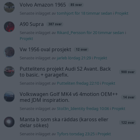
Volvo Amazon 1965
85 svar
Senaste inlägget av
tomhjort för 18 timmar sedan
i
Projekt
A90 Supra
387 svar
Senaste inlägget av
Rikard_Persson för 20 timmar sedan
i
Projekt
Vw 1956 oval prosjekt
12 svar
Senaste inlägget av
jarleb lördag 21:29
i
Projekt
Puttelitens projekt Audi S2 Avant. Back
900 svar
to basic. + garagefix.
Senaste inlägget av
Putteliten fredag 22:10
i
Projekt
Volkswagen Golf MK4 v6 4motion OEM++
14 svar
med JDM inspiration.
Senaste inlägget av
Stol3n_Identity fredag 10:06
i
Projekt
Manta b som ska räddas (kaross eller
122 svar
delar sökes)
Senaste inlägget av
Tyfors torsdag 23:25
i
Projekt