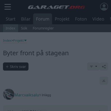
Start
Bilar
Forum
Projekt
Foton
Video
Index
Sök
Forumregler
Index
>
Projekt
Byter front på stagean
Skriv svar
Marcvaiksalu
1 Inlägg