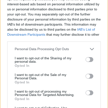
Ni som kör HEV eller PHEV ? är ni nöjda?
6 svar
interest-based ads based on personal information utilized by
Senaste inlägget av
kaykay för 6 minuter sedan
i
El- och
us or personal information disclosed to third parties prior to
hybridbilar
your opt-out. You may separately opt-out of the further
disclosure of your personal information by third parties on the
BMW 523i Touring E61, 2007. Hjulhuset
3 svar
IAB’s list of downstream participants. This information may
lägre på höger sida.
also be disclosed by us to third parties on the
IAB’s List of
Senaste inlägget av
Mossan1 för 13 timmar sedan
i
Generell
Downstream Participants
that may further disclose it to other
felsökning
third parties.
Lambdasond tänds på högre varv
1 svar
Personal Data Processing Opt Outs
Senaste inlägget av
Mossan1 för 14 timmar sedan
i
Generell
felsökning
I want to opt-out of the Sharing of my
personal data.
Bestyckningsfundering. Zenith INAT 35/40
Opted In
2 svar
förgasare
I want to opt-out of the Sale of my
Senaste inlägget av
Mossan1 för 18 timmar sedan
i
Personal Data.
Motorteknik (Avancerad)
Opted In
Jag tror att folk köper bil av helt fel
I want to opt-out of processing my
39 svar
anledning.
Personal Data for Targeted Advertising.
Opted In
Senaste inlägget av
elektronikfreak för 22 timmar sedan
i
Allmänt
I want to opt-out of Collection, Use,