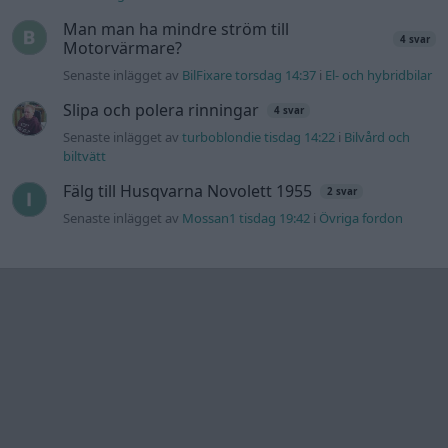
Man man ha mindre ström till
4 svar
Motorvärmare?
Senaste inlägget av
BilFixare torsdag 14:37
i
El- och hybridbilar
Slipa och polera rinningar
4 svar
Senaste inlägget av
turboblondie tisdag 14:22
i
Bilvård och
biltvätt
Fälg till Husqvarna Novolett 1955
2 svar
Senaste inlägget av
Mossan1 tisdag 19:42
i
Övriga fordon