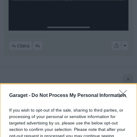
All re
Citera
Skriv svar
Garaget -
Do Not Process My Personal Information
If you wish to opt-out of the sale, sharing to third parties, or
processing of your personal or sensitive information for
targeted advertising by us, please use the below opt-out
Senaste foruminläggen
section to confirm your selection. Please note that after your
opt-out request is processed you may continue seeing