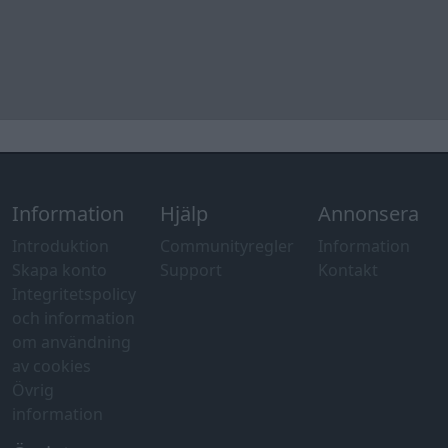
Information
Hjälp
Annonsera
Introduktion
Communityregler
Information
Skapa konto
Support
Kontakt
Integritetspolicy
och information
om användning
av cookies
Övrig
information