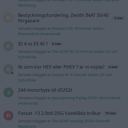
felsökning
Bestyckningsfundering. Zenith INAT 35/40
2 svar
förgasare
Senaste inlägget av
Mossan1 för 18 timmar sedan
i
Motorteknik (Avancerad)
ID 4 vs EX 40 ?
6 svar
Senaste inlägget av
The-GOAT för 22 timmar sedan
i
El- och
hybridbilar
Ni som kör HEV eller PHEV ? är ni nöjda?
6 svar
Senaste inlägget av
kaykay för 6 minuter sedan
i
El- och
hybridbilar
244 motorbyte till d5252t
Senaste inlägget av
Jeppegaming fredag 00:53
i
Motorteknik
(Avancerad)
Passat -13 2.0tdi DSG Växellåda bråkar
10 svar
Senaste inlägget av
The-GOAT torsdag 20:54
i
Generell
felsökning