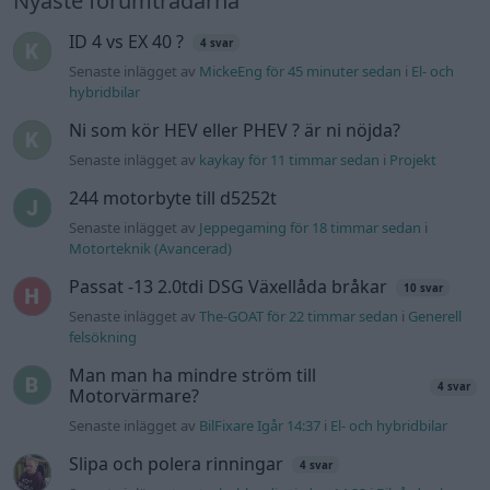
Senaste inlägget av
The-GOAT för 22 timmar sedan
i
Generell
felsökning
Man man ha mindre ström till
4 svar
Motorvärmare?
Senaste inlägget av
BilFixare Igår 14:37
i
El- och hybridbilar
Slipa och polera rinningar
4 svar
Senaste inlägget av
turboblondie tisdag 14:22
i
Bilvård och
biltvätt
Fälg till Husqvarna Novolett 1955
2 svar
Senaste inlägget av
Mossan1 tisdag 19:42
i
Övriga fordon
Övertryck i vevhus, Volvo 940 b230fk
1 svar
Senaste inlägget av
Mossan1 onsdag 11:07
i
Generell
felsökning
VW LT35 -04 2.5 TDI dör sporadiskt under
körning, startar direkt efter nyckelcykel.
1 svar
Delar bytta utan resultat.
Senaste inlägget av
Jesper328 tisdag 12:52
i
Generell