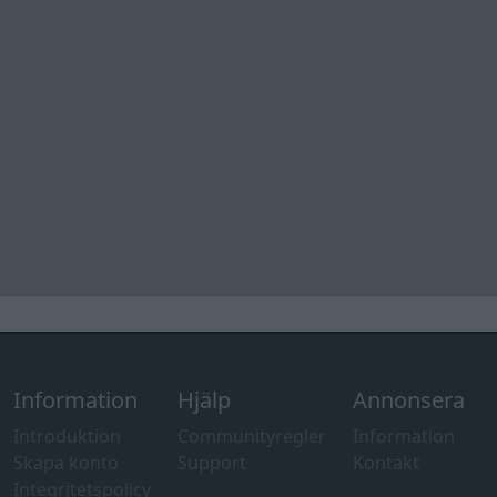
Information
Hjälp
Annonsera
Introduktion
Communityregler
Information
Skapa konto
Support
Kontakt
Integritetspolicy
och information
om användning
av cookies
Övrig
information
Övrigt
Tips och
förslag
Felanmälan
®
GARAGET
v13.2 Copyright © 2001-2026 Garaget Media AB