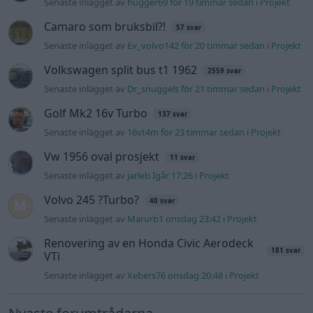
Volvo 245 ?Turbo?
40 svar
Senaste inlägget av
Marurb1 onsdag 23:42
i
Projekt
Renovering av en Honda Civic Aerodeck
181 svar
VTi
Senaste inlägget av
Xebers76 onsdag 20:48
i
Projekt
Nyaste forumtrådarna
ID 4 vs EX 40 ?
4 svar
Senaste inlägget av
MickeEng för 45 minuter sedan
i
El- och
hybridbilar
Ni som kör HEV eller PHEV ? är ni nöjda?
Senaste inlägget av
kaykay för 11 timmar sedan
i
Projekt
244 motorbyte till d5252t
Senaste inlägget av
Jeppegaming för 18 timmar sedan
i
Motorteknik (Avancerad)
Passat -13 2.0tdi DSG Växellåda bråkar
10 svar