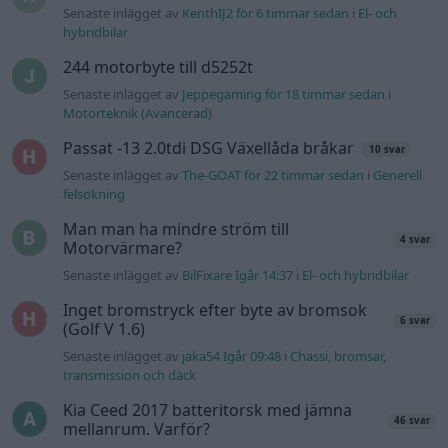
Senaste inlägget av
BilFixare Igår 14:37
i
El- och hybridbilar
Inget bromstryck efter byte av bromsok
6 svar
(Golf V 1.6)
Senaste inlägget av
jaka54 Igår 09:48
i
Chassi, bromsar,
transmission och däck
Kia Ceed 2017 batteritorsk med jämna
46 svar
mellanrum. Varför?
Senaste inlägget av
Ansan onsdag 15:29
i
Generell felsökning
Övertryck i vevhus, Volvo 940 b230fk
1 svar
Senaste inlägget av
Mossan1 onsdag 11:07
i
Generell
felsökning
Senaste projektinläggen
Volkswagen Golf MK4 v6 4motion OEM++
14 svar
med JDM inspiration.
Senaste inlägget av
Stol3n_Identity för 8 timmar sedan
i
Projekt