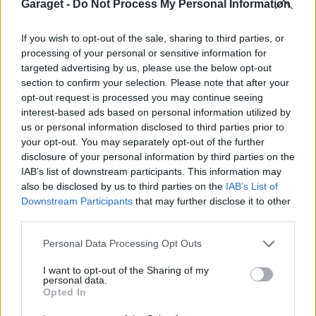
Garaget -
Do Not Process My Personal Information
All re
Citera
If you wish to opt-out of the sale, sharing to third parties, or
processing of your personal or sensitive information for
targeted advertising by us, please use the below opt-out
section to confirm your selection. Please note that after your
simlar
6 025 Inlägg
opt-out request is processed you may continue seeing
interest-based ads based on personal information utilized by
us or personal information disclosed to third parties prior to
16 maj
#4
your opt-out. You may separately opt-out of the further
disclosure of your personal information by third parties on the
Ser ut som en Skoda Octavia mk2 dragkrok.
IAB’s list of downstream participants. This information may
Bara åka in på närmsta Skoda-ÅF och köpa låssats,
also be disclosed by us to third parties on the
IAB’s List of
kostar runt 200kr om jag minns rätt.
Downstream Participants
that may further disclose it to other
third parties.
https://www.youtube.com/c/93simlar
Personal Data Processing Opt Outs
Volvo 244 DL
Volkswagen
I want to opt-out of the Sharing of my
(1975)
Transporter T4
personal data.
(1998)
Opted In
Audi A3 3.2