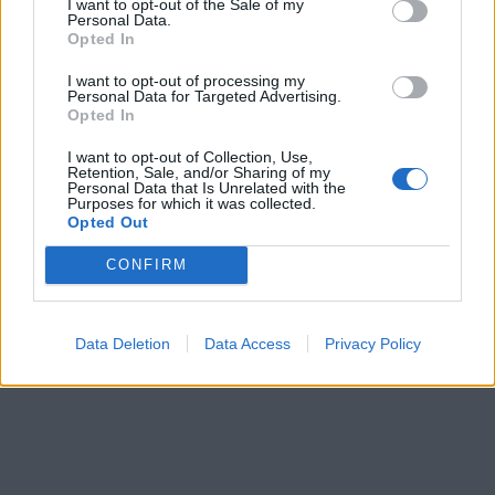
I want to opt-out of the Sale of my
Quattro
"A32an"
Personal Data.
(2006)
Opted In
I want to opt-out of processing my
Personal Data for Targeted Advertising.
All re
Citera
Opted In
I want to opt-out of Collection, Use,
Retention, Sale, and/or Sharing of my
Personal Data that Is Unrelated with the
Purposes for which it was collected.
Opted Out
Skriv svar
CONFIRM
Data Deletion
Data Access
Privacy Policy
Senaste foruminläggen
Detta köpte jag nyss-tråden
9735 svar
Senaste inlägget av
The-GOAT för 10 minuter sedan
i
Off topic
ID 4 vs EX 40 ?
4 svar