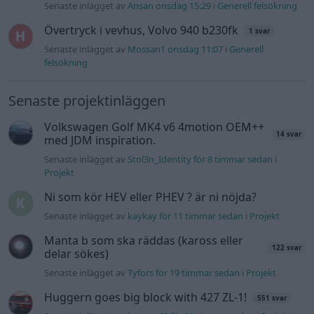
Ni som kör HEV eller PHEV ? är ni nöjda?
Senaste inlägget av
kaykay för 11 timmar sedan
i
Projekt
Manta b som ska räddas (kaross eller
122 svar
delar sökes)
Senaste inlägget av
Tyfors för 19 timmar sedan
i
Projekt
Huggern goes big block with 427 ZL-1!
551 svar
Senaste inlägget av
hugger69 för 19 timmar sedan
i
Projekt
Camaro som bruksbil?!
57 svar
Senaste inlägget av
Ev_volvo142 för 20 timmar sedan
i
Projekt
Volkswagen split bus t1 1962
2559 svar
Senaste inlägget av
Dr_snuggels för 21 timmar sedan
i
Projekt
Golf Mk2 16v Turbo
137 svar
Senaste inlägget av
16vt4m för 23 timmar sedan
i
Projekt
Vw 1956 oval prosjekt
11 svar
Senaste inlägget av
jarleb Igår 17:26
i
Projekt