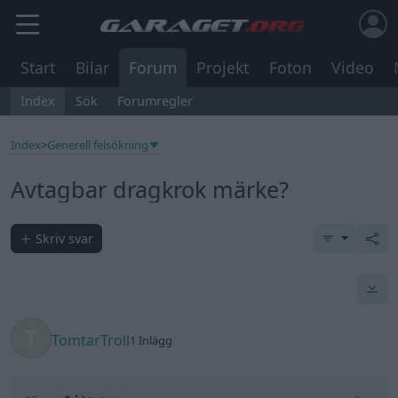
Start
Bilar
Forum
Projekt
Foton
Video
Index
Sök
Forumregler
Index
>
Generell felsökning
Avtagbar dragkrok märke?
Skriv svar
TomtarTroll
1 Inlägg