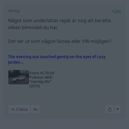
16 maj
#2
Något som underlättar rejält är nog att berätta
vilken bilmodell du har.
Det ser ut som någon Skoda eller VW möjligen?
The evening sun touched gently on the eyes of Lucy
Jordan...
Volvo XC70 D4
Polestar AWD
"Hemlig XIV"
(2015)
All re
Citera