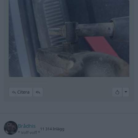
All re
Citera
Brådhis
11 314 Inlägg
* Voff voff *