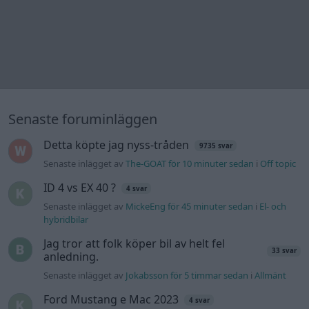
Senaste inlägget av
MickeEng för 45 minuter sedan
i
El- och
hybridbilar
Jag tror att folk köper bil av helt fel
33 svar
anledning.
Senaste inlägget av
Jokabsson för 5 timmar sedan
i
Allmänt
Ford Mustang e Mac 2023
4 svar
Senaste inlägget av
KenthIJ2 för 6 timmar sedan
i
El- och
hybridbilar
244 motorbyte till d5252t
Senaste inlägget av
Jeppegaming för 18 timmar sedan
i
Motorteknik (Avancerad)
Passat -13 2.0tdi DSG Växellåda bråkar
10 svar
Senaste inlägget av
The-GOAT för 22 timmar sedan
i
Generell
felsökning
Man man ha mindre ström till
4 svar
Motorvärmare?