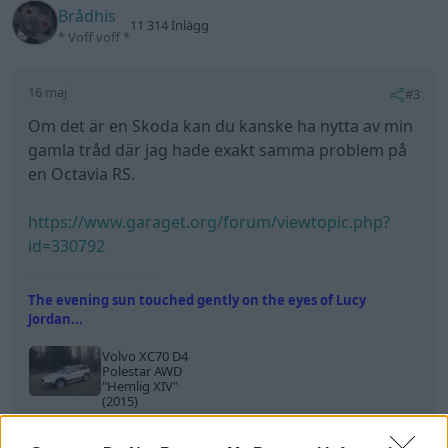
Brådhis
11 314 Inlägg
* Voff voff *
16 maj
#3
Om det är en Skoda kan du kanske ha nytta av min
gamla tråd där jag hade exakt samma problem på
en Octavia RS.
https://www.garaget.org/forum/viewtopic.php?
id=330792
The evening sun touched gently on the eyes of Lucy
Jordan...
Volvo XC70 D4
Polestar AWD
"Hemlig XIV"
(2015)