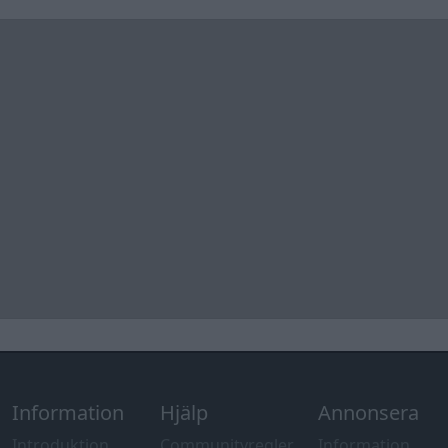
av cookies
Övrig
information
Övrigt
Tips och
förslag
Felanmälan
®
GARAGET
v13.2 Copyright © 2001-2026 Garaget Media AB