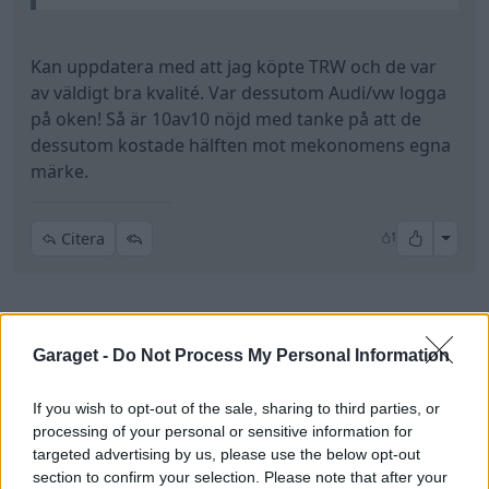
Kan uppdatera med att jag köpte TRW och de var
av väldigt bra kvalité. Var dessutom Audi/vw logga
på oken! Så är 10av10 nöjd med tanke på att de
dessutom kostade hälften mot mekonomens egna
märke.
All re
Citera
1
Garaget -
Do Not Process My Personal Information
Growe
15 251 Inlägg
Fri fart för ett fritt folk!
If you wish to opt-out of the sale, sharing to third parties, or
processing of your personal or sensitive information for
15 juni
#7
targeted advertising by us, please use the below opt-out
section to confirm your selection. Please note that after your