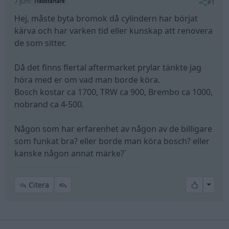
7 juni
#1
Trådstartare
Hej, måste byta bromok då cylindern har börjat
kärva och har varken tid eller kunskap att renovera
de som sitter.
Då det finns flertal aftermarket prylar tänkte jag
höra med er om vad man borde köra.
Bosch kostar ca 1700, TRW ca 900, Brembo ca 1000,
nobrand ca 4-500.
Någon som har erfarenhet av någon av de billigare
som funkat bra? eller borde man köra bosch? eller
kanske någon annat märke?`
All re
Citera