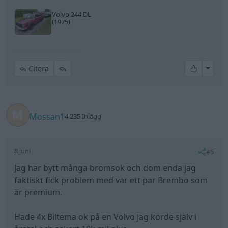
Volvo 244 DL
(1975)
All re
Citera
Mossan1
4 235 Inlägg
8 juni
#5
Jag har bytt många bromsok och dom enda jag
faktiskt fick problem med var ett par Brembo som
är premium.
Hade 4x Biltema ok på en Volvo jag körde själv i