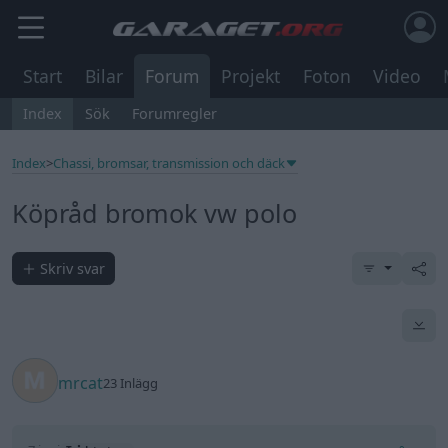
Start
Bilar
Forum
Projekt
Foton
Video
Index
Sök
Forumregler
Index
>
Chassi, bromsar, transmission och däck
Köpråd bromok vw polo
Skriv svar
mrcat
23 Inlägg