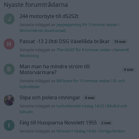
körning, startar direkt efter nyckelcykel.
1 svar
Delar bytta utan resultat.
Senaste inlägget av
Jesper328 tisdag 12:52
i
Generell
felsökning
Jag tror att folk köper bil av helt fel
30 svar
anledning.
Senaste inlägget av
The-GOAT för 11 timmar sedan
i
Allmänt
Ford s max
1 svar
Senaste inlägget av
nucken måndag 06:31
i
Motorteknik
(Grundläggande)
940 92 ABS problem
2 svar
Senaste inlägget av
H-Karlsson måndag 16:23
i
Generell
felsökning