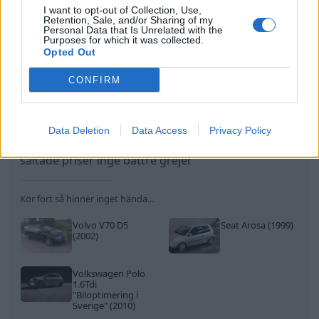
Kör fort så hinner inget hända...
I want to opt-out of Collection, Use,
Retention, Sale, and/or Sharing of my
Volvo V70 D5
Seat Arosa (1999)
Personal Data that Is Unrelated with the
(2002)
Purposes for which it was collected.
Opted Out
Volkswagen Polo
CONFIRM
1.6Tdi
"Biloptimering i
Sverige"
(2010)
Data Deletion
Data Access
Privacy Policy
All re
Citera
Skriv svar