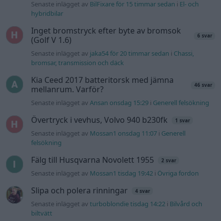
felsökning
Senaste projektinläggen
Manta b som ska räddas (kaross eller
122 svar
delar sökes)
Senaste inlägget av
Tyfors för 6 timmar sedan
i
Projekt
Huggern goes big block with 427 ZL-1!
551 svar
Senaste inlägget av
hugger69 för 7 timmar sedan
i
Projekt
Camaro som bruksbil?!
57 svar
Senaste inlägget av
Ev_volvo142 för 8 timmar sedan
i
Projekt
Volkswagen split bus t1 1962
2559 svar
Senaste inlägget av
Dr_snuggels för 9 timmar sedan
i
Projekt
Golf Mk2 16v Turbo
137 svar
Senaste inlägget av
16vt4m för 10 timmar sedan
i
Projekt
Vw 1956 oval prosjekt
11 svar