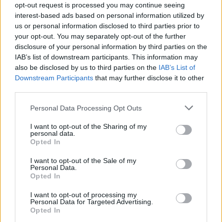
mrcat skrev:
opt-out request is processed you may continue seeing
interest-based ads based on personal information utilized by
simlar skrev:
us or personal information disclosed to third parties prior to
TRW sitter ofta original.
your opt-out. You may separately opt-out of the further
disclosure of your personal information by third parties on the
IAB’s list of downstream participants. This information may
Kan uppdatera med att jag köpte TRW och de var av
also be disclosed by us to third parties on the
IAB’s List of
väldigt bra kvalité. Var dessutom Audi/vw logga på
Downstream Participants
that may further disclose it to other
third parties.
oken! Så är 10av10 nöjd med tanke på att de
dessutom kostade hälften mot mekonomens egna
Personal Data Processing Opt Outs
märke.
I want to opt-out of the Sharing of my
personal data.
Opted In
mekonomens premiummärke är samma sak som
billigaste skräpet man kan hitta i kina typ.. men
I want to opt-out of the Sale of my
Personal Data.
man betalar över oem priset. så man blir
Opted In
grundlurad.. samma sak på autoexperten. bara
I want to opt-out of processing my
saltade priser inge bättre grejer
Personal Data for Targeted Advertising.
Opted In