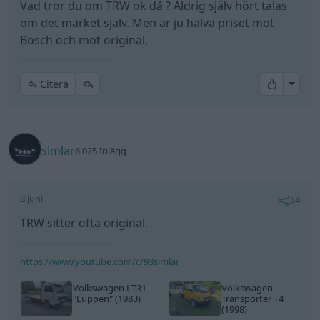
Vad tror du om TRW ok då ? Aldrig själv hört talas
billigaste.
om det märket själv. Men är ju halva priset mot
En kompis han har dock haft otur, han provade
Bosch och mot original.
också köpa dom billigaste bromsoken som gick att
hitta till sin Caddy, höll över vintern och behövde sen
bytas igen lagom till besiktningen.
All re
Citera
simlar
6 025 Inlägg
8 juni
#4
TRW sitter ofta original.
https://www.youtube.com/c/93simlar
Volkswagen LT31
Volkswagen
"Luppen"
(1983)
Transporter T4
(1998)