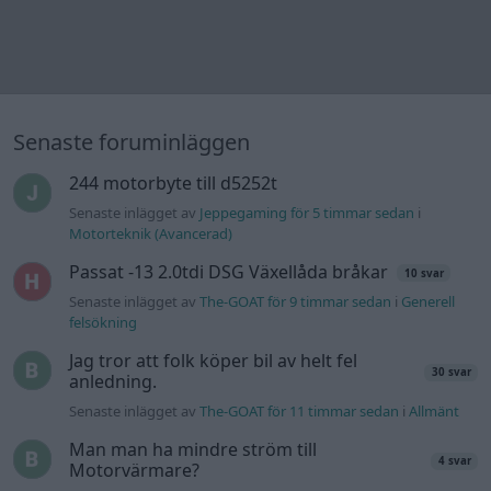
Senaste inlägget av
jaka54 för 20 timmar sedan
i
Chassi,
bromsar, transmission och däck
Kia Ceed 2017 batteritorsk med jämna
46 svar
mellanrum. Varför?
Senaste inlägget av
Ansan onsdag 15:29
i
Generell felsökning
Övertryck i vevhus, Volvo 940 b230fk
1 svar
Senaste inlägget av
Mossan1 onsdag 11:07
i
Generell
felsökning
Fälg till Husqvarna Novolett 1955
2 svar
Senaste inlägget av
Mossan1 tisdag 19:42
i
Övriga fordon
Slipa och polera rinningar
4 svar
Senaste inlägget av
turboblondie tisdag 14:22
i
Bilvård och
biltvätt
VW LT35 -04 2.5 TDI dör sporadiskt under
körning, startar direkt efter nyckelcykel.
1 svar
Delar bytta utan resultat.
Senaste inlägget av
Jesper328 tisdag 12:52
i
Generell