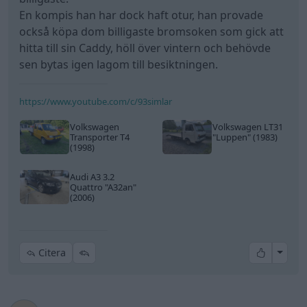
En kompis han har dock haft otur, han provade
också köpa dom billigaste bromsoken som gick att
hitta till sin Caddy, höll över vintern och behövde
sen bytas igen lagom till besiktningen.
https://www.youtube.com/c/93simlar
Volkswagen
Volkswagen LT31
Transporter T4
"Luppen"
(1983)
(1998)
Audi A3 3.2
Quattro
"A32an"
(2006)
All re
Citera