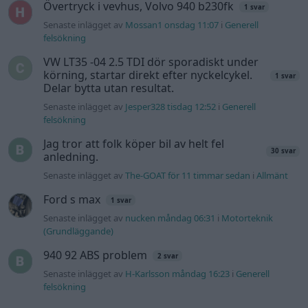
Information
Hjälp
Annonsera
Introduktion
Communityregler
Information
Skapa konto
Support
Kontakt
Integritetspolicy
och information
om användning