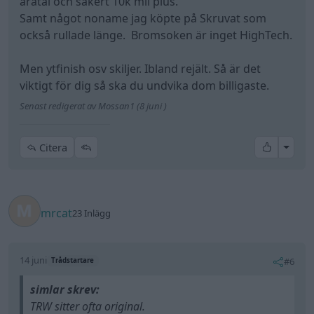
åratal och säkert 10k mil plus.
Samt något noname jag köpte på Skruvat som
också rullade länge. Bromsoken är inget HighTech.
Men ytfinish osv skiljer. Ibland rejält. Så är det
viktigt för dig så ska du undvika dom billigaste.
Senast redigerat av Mossan1 (8 juni )
All re
Citera
mrcat
23 Inlägg
14 juni
#6
Trådstartare
simlar skrev:
TRW sitter ofta original.