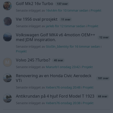
Passat -13 2.0tdi DSG Växellåda bråkar
10 svar
Senaste inlägget av
The-GOAT för 9 timmar sedan
i
Generell
felsökning
Man man ha mindre ström till
4 svar
Motorvärmare?
Senaste inlägget av
BilFixare för 15 timmar sedan
i
El- och
hybridbilar
Slipa och polera rinningar
4 svar
Senaste inlägget av
turboblondie tisdag 14:22
i
Bilvård och
biltvätt
Fälg till Husqvarna Novolett 1955
2 svar
Senaste inlägget av
Mossan1 tisdag 19:42
i
Övriga fordon
Övertryck i vevhus, Volvo 940 b230fk
1 svar
Senaste inlägget av
Mossan1 onsdag 11:07
i
Generell
felsökning
VW LT35 -04 2.5 TDI dör sporadiskt under