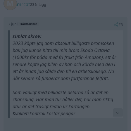
mrcat
23 Inlägg
7 juni
#3
Trådstartare
simlar skrev:
2023 köpte jag dom absolut billigaste bromsoken
bak jag kunde hitta till min brors Skoda Octavia
(1000kr för båda med fri frakt från Amazon), ett år
senare köpte jag bilen av han och körde med den i
ett år innan jag sålde den till en arbetskollega. Nu
3år senare så fungerar dom fortfarande felfritt.
Som vanligt med billigaste delarna så är det en
chansning. Har man tur håller det, har man riktig
otur är det trasigt redan ur kartongen.
Kvalitetskontroll kostar pengar.
Jag har än så länge haft tur när jag chansat på det