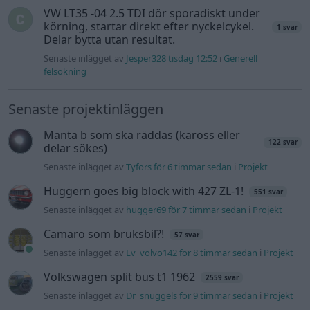
Senaste inlägget av
jarleb för 12 timmar sedan
i
Projekt
Volkswagen Golf MK4 v6 4motion OEM++
12 svar
med JDM inspiration.
Senaste inlägget av
Stol3n_Identity för 16 timmar sedan
i
Projekt
Volvo 245 ?Turbo?
40 svar
Senaste inlägget av
Marurb1 onsdag 23:42
i
Projekt
Renovering av en Honda Civic Aerodeck
181 svar
VTi
Senaste inlägget av
Xebers76 onsdag 20:48
i
Projekt
Antikrundan på 4 hjul! Ford Model T 1923
68 svar
Senaste inlägget av
Xebers76 onsdag 20:38
i
Projekt
Nyaste forumtrådarna
244 motorbyte till d5252t
Senaste inlägget av
Jeppegaming för 5 timmar sedan
i
Motorteknik (Avancerad)