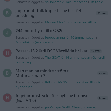
Övertryck i vevhus, Volvo 940 b230fk
1 svar
Senaste inlägget av
Mossan1 onsdag 11:07
i
Generell
felsökning
Fälg till Husqvarna Novolett 1955
2 svar
Senaste inlägget av
Mossan1 tisdag 19:42
i
Övriga fordon
Slipa och polera rinningar
4 svar
Senaste inlägget av
turboblondie tisdag 14:22
i
Bilvård och
biltvätt
Senaste projektinläggen
Volkswagen Golf MK4 v6 4motion OEM++
14 svar
med JDM inspiration.
Senaste inlägget av
Stol3n_Identity för 51 minuter sedan
i
Projekt
Ni som kör HEV eller PHEV ? är ni nöjda?
Senaste inlägget av
kaykay för 3 timmar sedan
i
Projekt