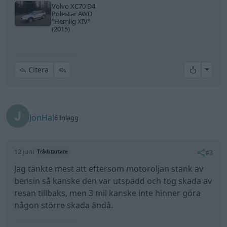
Volvo XC70 D4
Polestar AWD
"Hemlig XIV"
(2015)
All re
Citera
JonHal
6 Inlägg
12 juni
#3
Trådstartare
Jag tänkte mest att eftersom motoroljan stank av
bensin så kanske den var utspädd och tog skada av
resan tillbaks, men 3 mil kanske inte hinner göra
någon större skada ändå.