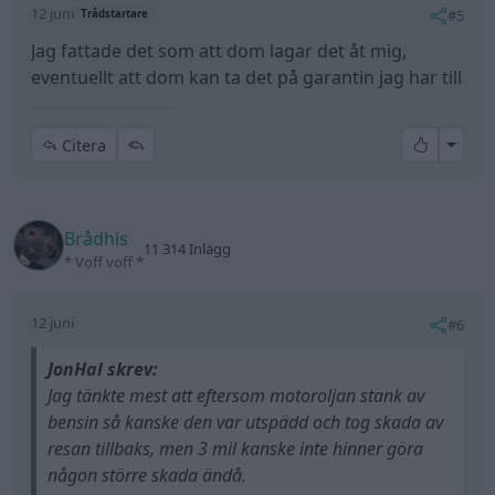
12 juni
#5
Trådstartare
Jag fattade det som att dom lagar det åt mig,
eventuellt att dom kan ta det på garantin jag har till
All re
Citera
Brådhis
11 314 Inlägg
* Voff voff *
12 juni
#6
JonHal skrev:
Jag tänkte mest att eftersom motoroljan stank av
bensin så kanske den var utspädd och tog skada av
resan tillbaks, men 3 mil kanske inte hinner göra
någon större skada ändå.