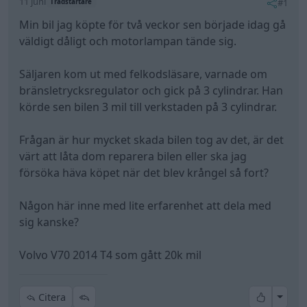
11 juni
#1
Trådstartare
Min bil jag köpte för två veckor sen började idag gå
väldigt dåligt och motorlampan tände sig.
Säljaren kom ut med felkodsläsare, varnade om
bränsletrycksregulator och gick på 3 cylindrar. Han
körde sen bilen 3 mil till verkstaden på 3 cylindrar.
Frågan är hur mycket skada bilen tog av det, är det
värt att låta dom reparera bilen eller ska jag
försöka häva köpet när det blev krångel så fort?
Någon här inne med lite erfarenhet att dela med
sig kanske?
Volvo V70 2014 T4 som gått 20k mil
All re
Citera