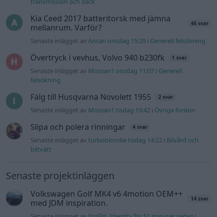
Manta b som ska räddas (kaross eller
122 svar
delar sökes)
Senaste inlägget av
Tyfors för 11 timmar sedan
i
Projekt
Huggern goes big block with 427 ZL-1!
551 svar
Senaste inlägget av
hugger69 för 11 timmar sedan
i
Projekt
Camaro som bruksbil?!
57 svar
Senaste inlägget av
Ev_volvo142 för 12 timmar sedan
i
Projekt
Volkswagen split bus t1 1962
2559 svar
Senaste inlägget av
Dr_snuggels för 13 timmar sedan
i
Projekt
Golf Mk2 16v Turbo
137 svar
Senaste inlägget av
16vt4m för 15 timmar sedan
i
Projekt
Vw 1956 oval prosjekt
11 svar
Senaste inlägget av
jarleb för 17 timmar sedan
i
Projekt
Volvo 245 ?Turbo?
40 svar
Senaste inlägget av
Marurb1 onsdag 23:42
i
Projekt