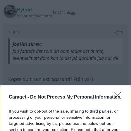
Hybrid_
18 564 Inlägg
Forummoderator
13 juni
#9
JonHal skrev:
Jag fattade det som att dom lagar det åt mig,
eventuellt att dom kan ta det på garantin jag har till
Köpte du till en extragaranti? Från var?
https://www.instagram.com/p/DQUbkJcjfuc/
Garaget -
Do Not Process My Personal Information
If you wish to opt-out of the sale, sharing to third parties, or
All re
Citera
processing of your personal or sensitive information for
targeted advertising by us, please use the below opt-out
section to confirm your selection. Please note that after your