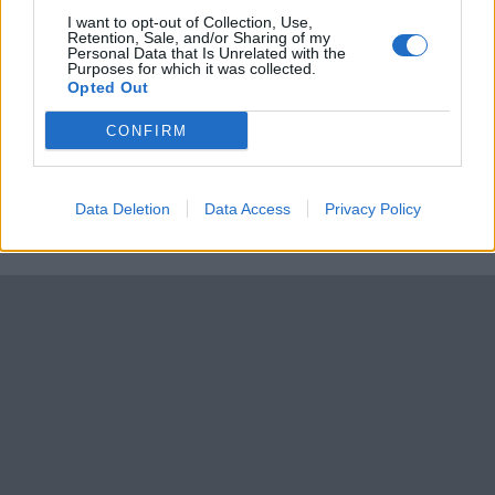
I want to opt-out of Collection, Use,
Retention, Sale, and/or Sharing of my
Ännu ett av dessa skojarbolag som säljer
Personal Data that Is Unrelated with the
Purposes for which it was collected.
extraförsäkringar. Räkna inte med hjälp därifrån.
Opted Out
CONFIRM
https://www.instagram.com/p/DQUbkJcjfuc/
All re
Citera
Data Deletion
Data Access
Privacy Policy
JonHal
6 Inlägg
15 juni
#12
Trådstartare
Ajdå, lättlurad tydligen
Senast redigerat av JonHal (15 juni )