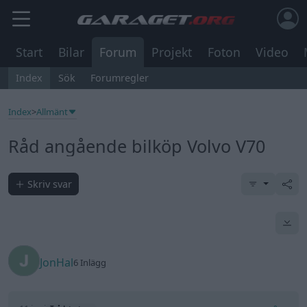
Start
Bilar
Forum
Projekt
Foton
Video
Index
Sök
Forumregler
Index
>
Allmänt
Råd angående bilköp Volvo V70
Skriv svar
JonHal
6 Inlägg