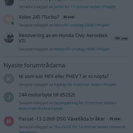
Slipa och polera rinningar
4 svar
Senaste inlägget av
turboblondie tisdag 14:22
i
Bilvård och
biltvätt
Fälg till Husqvarna Novolett 1955
2 svar
Senaste inlägget av
Mossan1 tisdag 19:42
i
Övriga fordon
Övertryck i vevhus, Volvo 940 b230fk
1 svar
Senaste inlägget av
Mossan1 onsdag 11:07
i
Generell
felsökning
VW LT35 -04 2.5 TDI dör sporadiskt under
körning, startar direkt efter nyckelcykel.
1 svar
Delar bytta utan resultat.
Senaste inlägget av
Jesper328 tisdag 12:52
i
Generell
felsökning
Jag tror att folk köper bil av helt fel
31 svar
anledning.
Senaste inlägget av
Mossan1 för 1 timme sedan
i
Allmänt