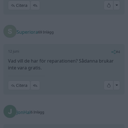
All re
Citera
Superiora
69 Inlägg
12 juni
#4
Vad vill de har för reparationen? Sådanna brukar
inte vara gratis.
All re
Citera
JonHal
6 Inlägg