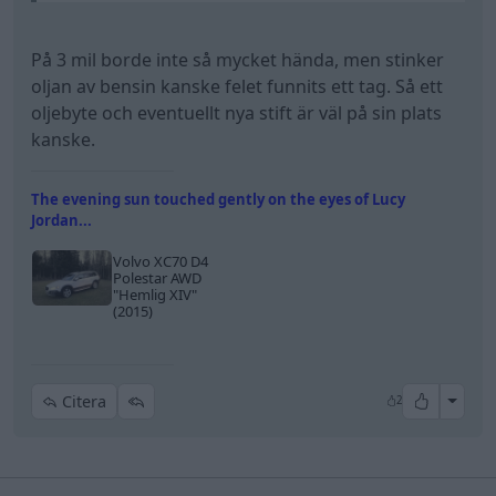
På 3 mil borde inte så mycket hända, men stinker
oljan av bensin kanske felet funnits ett tag. Så ett
oljebyte och eventuellt nya stift är väl på sin plats
kanske.
The evening sun touched gently on the eyes of Lucy
Jordan...
Volvo XC70 D4
Polestar AWD
"Hemlig XIV"
(2015)
All re
Citera
2