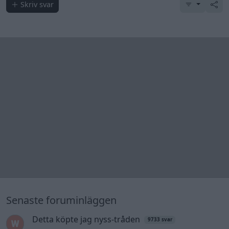
244 motorbyte till d5252t
Senaste inlägget av
Jeppegaming för 10 timmar sedan
i
Motorteknik (Avancerad)
Passat -13 2.0tdi DSG Växellåda bråkar
10 svar
Senaste inlägget av
The-GOAT för 14 timmar sedan
i
Generell
felsökning
Man man ha mindre ström till
4 svar
Motorvärmare?
Senaste inlägget av
BilFixare för 20 timmar sedan
i
El- och
hybridbilar
Inget bromstryck efter byte av bromsok
6 svar
(Golf V 1.6)
Senaste inlägget av
jaka54 Igår 09:48
i
Chassi, bromsar,
transmission och däck
Kia Ceed 2017 batteritorsk med jämna
46 svar
mellanrum. Varför?
Senaste inlägget av
Ansan onsdag 15:29
i
Generell felsökning