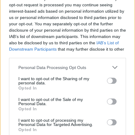
opt-out request is processed you may continue seeing
JonHal
6 Inlägg
interest-based ads based on personal information utilized by
us or personal information disclosed to third parties prior to
your opt-out. You may separately opt-out of the further
15 juni
#10
Trådstartare
disclosure of your personal information by third parties on the
IAB’s list of downstream participants. This information may
Svensk bilhandelsförsäkring
also be disclosed by us to third parties on the
IAB’s List of
Downstream Participants
that may further disclose it to other
third parties.
All re
Citera
Personal Data Processing Opt Outs
I want to opt-out of the Sharing of my
Hybrid_
personal data.
18 564 Inlägg
Opted In
Forummoderator
I want to opt-out of the Sale of my
Personal Data.
15 juni
#11
Opted In
JonHal skrev:
I want to opt-out of processing my
Personal Data for Targeted Advertising.
Svensk bilhandelsförsäkring
Opted In