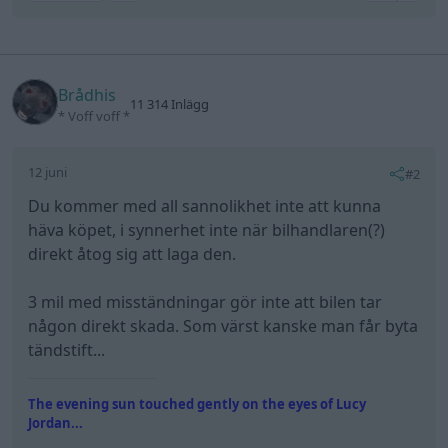
Brådhis
11 314 Inlägg
* Voff voff *
12 juni
#2
Du kommer med all sannolikhet inte att kunna
häva köpet, i synnerhet inte när bilhandlaren(?)
direkt åtog sig att laga den.
3 mil med misständningar gör inte att bilen tar
någon direkt skada. Som värst kanske man får byta
tändstift...
The evening sun touched gently on the eyes of Lucy
Jordan...