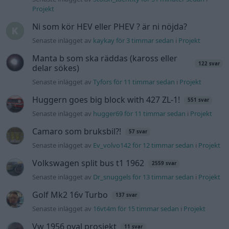
Renovering av en Honda Civic Aerodeck
181 svar
VTi
Senaste inlägget av
Xebers76 onsdag 20:48
i
Projekt
Nyaste forumtrådarna
Ni som kör HEV eller PHEV ? är ni nöjda?
Senaste inlägget av
kaykay för 3 timmar sedan
i
Projekt
244 motorbyte till d5252t
Senaste inlägget av
Jeppegaming för 10 timmar sedan
i
Motorteknik (Avancerad)
Passat -13 2.0tdi DSG Växellåda bråkar
10 svar
Senaste inlägget av
The-GOAT för 14 timmar sedan
i
Generell
felsökning
Man man ha mindre ström till
4 svar
Motorvärmare?
Senaste inlägget av
BilFixare för 20 timmar sedan
i
El- och
hybridbilar