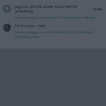
Information
Hjälp
Annonsera
Introduktion
Communityregler
Information
Skapa konto
Support
Kontakt
Integritetspolicy
och information
om användning
av cookies
Övrig
information
Övrigt
Tips och
förslag
Felanmälan
®
GARAGET
v13.2 Copyright © 2001-2026 Garaget Media AB