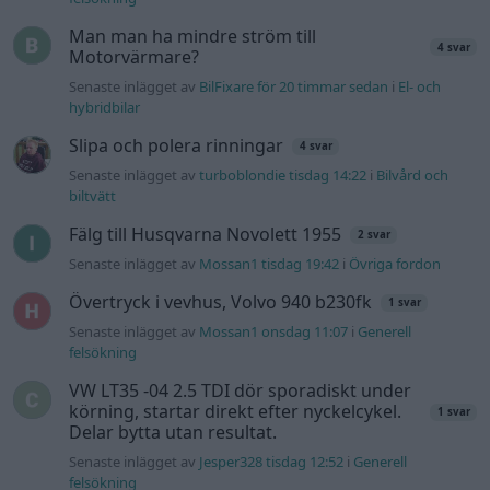
Ford s max
1 svar
Senaste inlägget av
nucken måndag 06:31
i
Motorteknik
(Grundläggande)