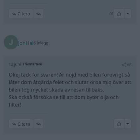
All re
Citera
1
JonHal
6 Inlägg
12 juni
#8
Trådstartare
Okej tack för svaren! Är nöjd med bilen förövrigt så
låter dom åtgärda felet och slutar oroa mig över att
bilen tog mycket skada av resan tillbaks.
Ska också försöka se till att dom byter olja och
filter!
All re
Citera