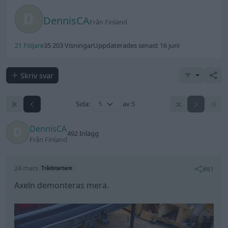
DennisCA
Från Finland
21 Följare
35 203 Visningar
Uppdaterades senast 16 juni
Skriv svar
Sida:
av 5
DennisCA
492 Inlägg
Från Finland
24 mars
#81
Trådstartare
Axeln demonteras mera.