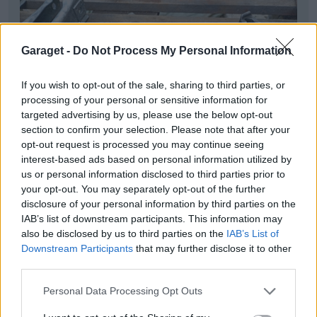
Garaget -
Do Not Process My Personal Information
If you wish to opt-out of the sale, sharing to third parties, or
processing of your personal or sensitive information for
targeted advertising by us, please use the below opt-out
section to confirm your selection. Please note that after your
opt-out request is processed you may continue seeing
interest-based ads based on personal information utilized by
us or personal information disclosed to third parties prior to
your opt-out. You may separately opt-out of the further
disclosure of your personal information by third parties on the
Om jag ska förzinka dessa krävs nog sandblästring
IAB’s list of downstream participants. This information may
först ändå. Jag skulle helst också gulpassivera men
also be disclosed by us to third parties on the
IAB’s List of
vill inte lägga ut såpass mycket pengar...
Downstream Participants
that may further disclose it to other
third parties.
Personal Data Processing Opt Outs