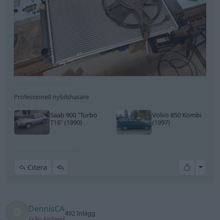
Professionell nybilshatare
Saab 900
"Turbo
Volvo 850 Kombi
T16"
(1990)
(1997)
All re
Citera
DennisCA
492 Inlägg
Från Finland