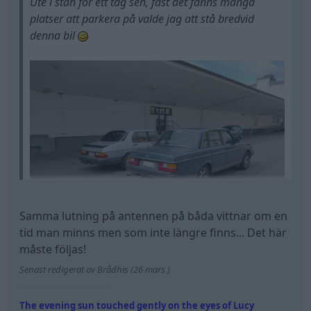
Ute i stan för ett tag sen, fast det fanns många
platser att parkera på valde jag att stå bredvid
denna bil
Samma lutning på antennen på båda vittnar om en
tid man minns men som inte längre finns... Det här
måste följas!
Senast redigerat av Brådhis (26 mars )
The evening sun touched gently on the eyes of Lucy