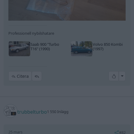
Professionell nybilshatare
Saab 900
"Turbo
Volvo 850 Kombi
T16"
(1990)
(1997)
All re
Citera
trubbelturbo
1 550 Inlägg
25 mars
#82