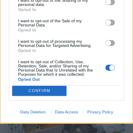
I want to opt-out of the Sharing of my
personal data.
Opted In
I want to opt-out of the Sale of my
Personal Data.
Opted In
I want to opt-out of processing my
Personal Data for Targeted Advertising.
Opted In
I want to opt-out of Collection, Use,
Retention, Sale, and/or Sharing of my
Personal Data that Is Unrelated with the
Purposes for which it was collected.
Opted Out
Det behövs en till fläkt också, men har hittat en ur
en icke turbo modell.
CONFIRM
Data Deletion
Data Access
Privacy Policy