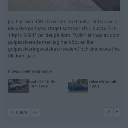
Jag har även fått en ny sats med bultar åt bakaxeln
inklusive panhard staget som har UNC bultar. 7/16-
14tpi x 2-3/4" var det på dom. Tyvärr är inga av dom
gulpassiverade men jag har köpt en liter
gulpassiveringsvätska (trevalent) och ska prova fixa
till dom själv.
Professionell nybilshatare
Saab 900
"Turbo
Volvo 850 Kombi
T16"
(1990)
(1997)
All re
Citera