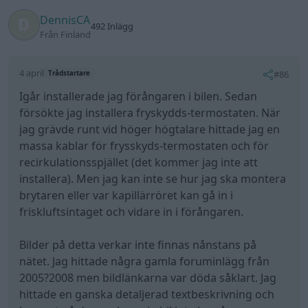
DennisCA
492 Inlägg
Från Finland
4 april
#86
Trådstartare
Igår installerade jag förångaren i bilen. Sedan
försökte jag installera fryskydds-termostaten. När
jag grävde runt vid höger högtalare hittade jag en
massa kablar för frysskyds-termostaten och för
recirkulationsspjället (det kommer jag inte att
installera). Men jag kan inte se hur jag ska montera
brytaren eller var kapillärröret kan gå in i
friskluftsintaget och vidare in i förångaren.
Bilder på detta verkar inte finnas nånstans på
nätet. Jag hittade några gamla foruminlägg från
2005?2008 men bildlänkarna var döda såklart. Jag
hittade en ganska detaljerad textbeskrivning och