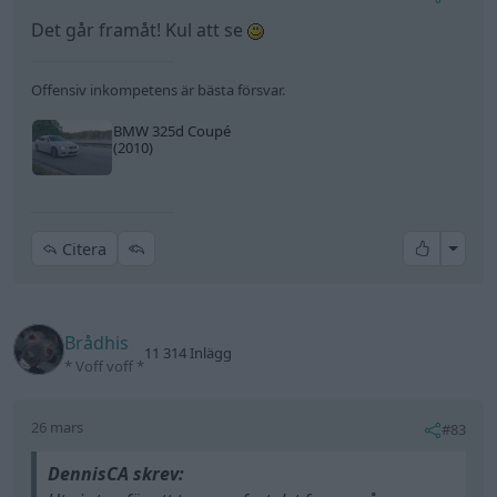
Det går framåt! Kul att se
Offensiv inkompetens är bästa försvar.
BMW 325d Coupé
(2010)
All re
Citera
Brådhis
11 314 Inlägg
* Voff voff *
26 mars
#83
DennisCA skrev: