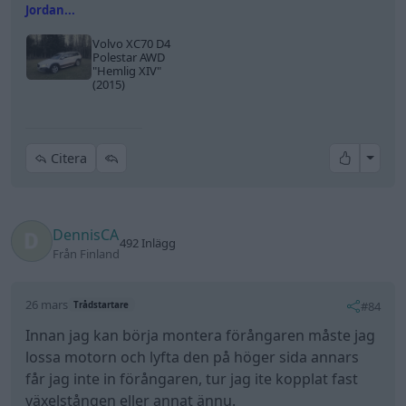
Jordan...
Volvo XC70 D4
Polestar AWD
"Hemlig XIV"
(2015)
All re
Citera
DennisCA
492 Inlägg
Från Finland
26 mars
#84
Trådstartare
Innan jag kan börja montera förångaren måste jag
lossa motorn och lyfta den på höger sida annars
får jag inte in förångaren, tur jag ite kopplat fast
växelstången eller annat ännu.