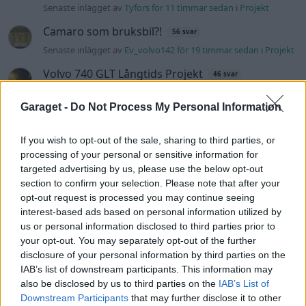
Senaste inlägget av
Tyfors för 11 timmar sedan
i
Projekt
Camaro som bruksbil?!
56 svar
Senaste inlägget av
Ev_volvo142 för 19 timmar sedan
i
Projekt
Volvo 740 GLT Långtids Projekt
46 svar
Senaste inlägget av
RubenRutegard tisdag 19:47
i
Projekt
Garaget -
Do Not Process My Personal Information
Volkswagen Golf MK4 v6 4motion OEM++
9 svar
med JDM inspiration.
If you wish to opt-out of the sale, sharing to third parties, or
Senaste inlägget av
Stol3n_Identity tisdag 10:12
i
Projekt
processing of your personal or sensitive information for
targeted advertising by us, please use the below opt-out
Volvo 142 Elkonvertering Elbil
848 svar
section to confirm your selection. Please note that after your
Senaste inlägget av
Ev_volvo142 måndag 19:16
i
Projekt
opt-out request is processed you may continue seeing
interest-based ads based on personal information utilized by
Volkswagen split bus t1 1962
2558 svar
us or personal information disclosed to third parties prior to
Senaste inlägget av
Dr_snuggels måndag 18:29
i
Projekt
your opt-out. You may separately opt-out of the further
GT86 Luftbygge med mera
disclosure of your personal information by third parties on the
80 svar
IAB’s list of downstream participants. This information may
Senaste inlägget av
Rikard_Persson måndag 09:55
i
Projekt
also be disclosed by us to third parties on the
IAB’s List of
Nyaste forumtrådarna
Downstream Participants
that may further disclose it to other