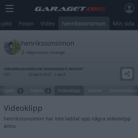
ojekt
Foton
Video
henrikssonsimon
Min sida
henrikssonsimon
Någonstans i Sverige
FORUMINLÄGG
MEDLEM SEDAN
SENASTE BESÖKET
121
20 april 2022
2 april
Projekt
Foton
Videoklipp
Vänner
Kommentare
1
2
Videoklipp
henrikssonsimon har inte laddat upp några videoklipp
ännu