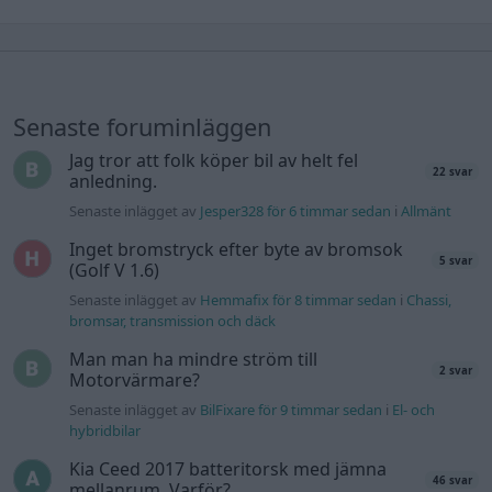
Senaste foruminläggen
Jag tror att folk köper bil av helt fel
22 svar
anledning.
Senaste inlägget av
Jesper328 för 6 timmar sedan
i
Allmänt
Inget bromstryck efter byte av bromsok
5 svar
(Golf V 1.6)
Senaste inlägget av
Hemmafix för 8 timmar sedan
i
Chassi,
bromsar, transmission och däck
Man man ha mindre ström till
2 svar
Motorvärmare?
Senaste inlägget av
BilFixare för 9 timmar sedan
i
El- och
hybridbilar
Kia Ceed 2017 batteritorsk med jämna
46 svar
mellanrum. Varför?