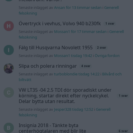
Senaste inlägget av
Ansan för 13 timmar sedan
i
Generell
felsökning
Övertryck i vevhus, Volvo 940 b230fk
1 svar
Senaste inlägget av
Mossan1 för 17 timmar sedan
i
Generell
felsökning
Fälg till Husqvarna Novolett 1955
2 svar
Senaste inlägget av
Mossan1 tisdag 19:42
i
Övriga fordon
Slipa och polera rinningar
4 svar
Senaste inlägget av
turboblondie tisdag 14:22
i
Bilvård och
biltvätt
VW LT35 -04 2.5 TDI dör sporadiskt under
körning, startar direkt efter nyckelcykel.
1 svar
Delar bytta utan resultat.
Senaste inlägget av
Jesper328 tisdag 12:52
i
Generell
felsökning
Insignia 2018 - Tänkte byta
centerhögtalaren med blir lite
6 svar