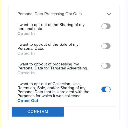
third parties.
Man man ha mindre ström till
2 svar
Motorvärmare?
Personal Data Processing Opt Outs
Senaste inlägget av
BilFixare för 9 timmar sedan
i
El- och
I want to opt-out of the Sharing of my
hybridbilar
personal data.
Opted In
Slipa och polera rinningar
4 svar
Senaste inlägget av
turboblondie tisdag 14:22
i
Bilvård och
I want to opt-out of the Sale of my
biltvätt
Personal Data.
Opted In
Fälg till Husqvarna Novolett 1955
2 svar
I want to opt-out of processing my
Senaste inlägget av
Mossan1 tisdag 19:42
i
Övriga fordon
Personal Data for Targeted Advertising.
Opted In
Övertryck i vevhus, Volvo 940 b230fk
1 svar
Senaste inlägget av
Mossan1 för 17 timmar sedan
i
Generell
I want to opt-out of Collection, Use,
Retention, Sale, and/or Sharing of my
felsökning
Personal Data that Is Unrelated with the
Purposes for which it was collected.
VW LT35 -04 2.5 TDI dör sporadiskt under
Opted Out
körning, startar direkt efter nyckelcykel.
1 svar
Delar bytta utan resultat.
CONFIRM
Senaste inlägget av
Jesper328 tisdag 12:52
i
Generell
felsökning