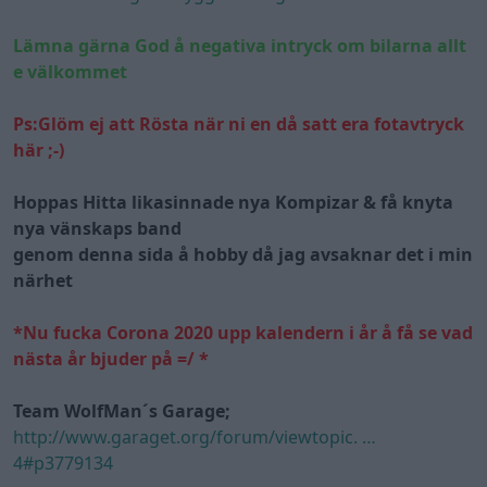
Lämna gärna God å negativa intryck om bilarna allt
e välkommet
Ps:Glöm ej att Rösta när ni en då satt era fotavtryck
här ;-)
Hoppas Hitta likasinnade nya Kompizar & få knyta
nya vänskaps band
genom denna sida å hobby då jag avsaknar det i min
närhet
*Nu fucka Corona 2020 upp kalendern i år å få se vad
nästa år bjuder på =/ *
Team WolfMan´s Garage;
http://www.garaget.org/forum/viewtopic. …
4#p3779134