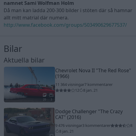
namnet Sami Wolfman Holm
Då man kan ladda 200-300 bilder i stöten där så hamnar
allt mitt matrial där numera.
http://www.facebook.com/groups/503490629677537/
Bilar
Aktuella bilar
Chevrolet Nova II
"The Red Rose"
(1966)
11 364 visningar
7 kommentarer
12
8 jan. 21
20
3
Dodge Challenger
"The Crazy
CAT"
(2016)
9 476 visningar
3 kommentarer
8
8 jan. 21