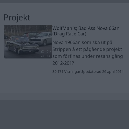
Senaste foruminläggen
BMW 523i Touring E61, 2007. Hjulhuset
3 svar
lägre på höger sida.
Senaste inlägget av
Mossan1 för 8 timmar sedan
i
Generell
felsökning
Lambdasond tänds på högre varv
1 svar
Senaste inlägget av
Mossan1 för 8 timmar sedan
i
Generell
felsökning
Ni som kör HEV eller PHEV ? är ni nöjda?
3 svar
Senaste inlägget av
Mossan1 för 12 timmar sedan
i
El- och
hybridbilar
Bestyckningsfundering. Zenith INAT 35/40
2 svar