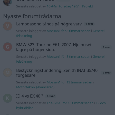
Senaste inlägget av
Jeppegaming fredag 00:53
i
Motorteknik
(Avancerad)
Passat -13 2.0tdi DSG Växellåda bråkar
10 svar
Senaste inlägget av
The-GOAT torsdag 20:54
i
Generell
felsökning
Man man ha mindre ström till
4 svar
Motorvärmare?
Senaste inlägget av
BilFixare torsdag 14:37
i
El- och hybridbilar
Slipa och polera rinningar
4 svar
Senaste inlägget av
turboblondie tisdag 14:22
i
Bilvård och
biltvätt
Fälg till Husqvarna Novolett 1955
2 svar
Senaste inlägget av
Mossan1 tisdag 19:42
i
Övriga fordon
Gå till forumet