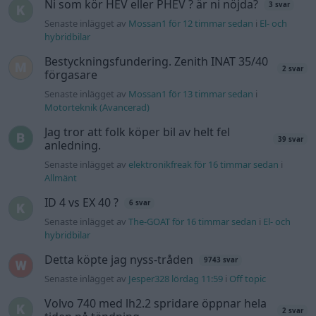
Senaste inlägget av
KenthIJ2 fredag 12:37
i
El- och hybridbilar
244 motorbyte till d5252t
Senaste inlägget av
Jeppegaming fredag 00:53
i
Motorteknik
(Avancerad)
Senaste projektinläggen
Volvo Amazon 1965
85 svar
Senaste inlägget av
tomhjort för 12 timmar sedan
i
Projekt
A90 Supra
387 svar
Senaste inlägget av
Rikard_Persson för 14 timmar sedan
i
Projekt
Vw 1956 oval prosjekt
12 svar
Senaste inlägget av
jarleb lördag 21:29
i
Projekt
Puttelitens projekt Audi S2 Avant. Back
900 svar
to basic. + garagefix.
Senaste inlägget av
Putteliten fredag 22:10
i
Projekt
Volkswagen Golf MK4 v6 4motion OEM++