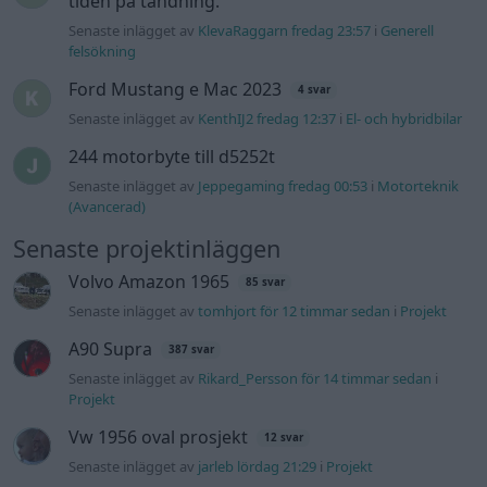
14 svar
med JDM inspiration.
Senaste inlägget av
Stol3n_Identity fredag 10:06
i
Projekt
Manta b som ska räddas (kaross eller
122 svar
delar sökes)
Senaste inlägget av
Tyfors torsdag 23:25
i
Projekt
Huggern goes big block with 427 ZL-1!
551 svar
Senaste inlägget av
hugger69 torsdag 23:01
i
Projekt
Camaro som bruksbil?!
57 svar
Senaste inlägget av
Ev_volvo142 torsdag 22:10
i
Projekt
Volkswagen split bus t1 1962
2559 svar
Senaste inlägget av
Dr_snuggels torsdag 21:09
i
Projekt
Golf Mk2 16v Turbo
137 svar
Senaste inlägget av
16vt4m torsdag 19:51
i
Projekt
Nyaste forumtrådarna
Lambdasond tänds på högre varv
1 svar