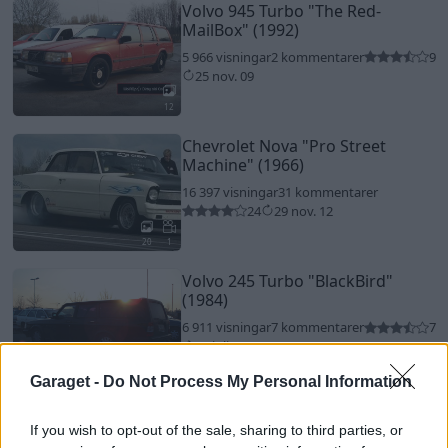
Volvo 945 Turbo
"The Red-
MailBox"
(1992)
5 966 visningar
2 kommentarer
9
25 nov. 09
12
Chevrolet Nova
"Pro Street
Machine"
(1966)
16 397 visningar
31 kommentarer
24
29 nov. 12
20
1
Volvo 245 Turbo
"BlackBird"
(1984)
6 911 visningar
7 kommentarer
7
22 juli 10
15
Garaget -
Do Not Process My Personal Information
Hyundai Getz
"The Thing"
(2003)
If you wish to opt-out of the sale, sharing to third parties, or
3 022 visningar
3 kommentarer
4