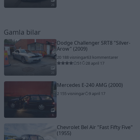
20
Gamla bilar
Dodge Challenger SRT8
"Silver-
Arow"
(2009)
20 188 visningar
63 kommentarer
51
28 april 17
20
Mercedes E-240 AMG (2000)
2 155 visningar
9 april 17
6
Chevrolet Bel Air
"Fast Fifty Five"
(1955)