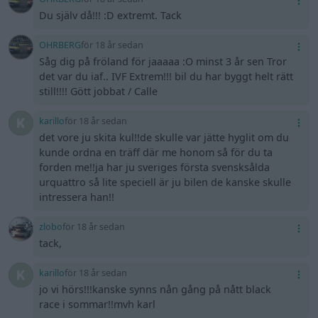
Du själv då!!! :D extremt. Tack
OHRBERG
för 18 år sedan
Såg dig på fröland för jaaaaa :O minst 3 år sen Tror
det var du iaf.. IVF Extrem!!! bil du har byggt helt rätt
still!!!! Gött jobbat / Calle
karillo
för 18 år sedan
det vore ju skita kul!!de skulle var jätte hyglit om du
kunde ordna en träff där me honom så för du ta
forden me!!ja har ju sveriges första svensksålda
urquattro så lite speciell är ju bilen de kanske skulle
intressera han!!
zlobo
för 18 år sedan
tack,
karillo
för 18 år sedan
jo vi hörs!!!kanske synns nån gång på nått black
race i sommar!!mvh karl