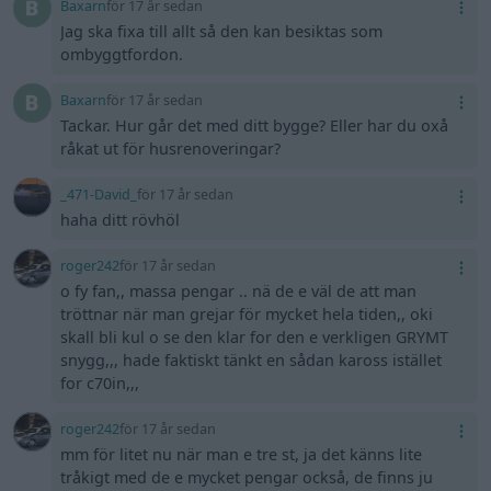
Baxarn
för 17 år sedan
Jag ska fixa till allt så den kan besiktas som
ombyggtfordon.
Baxarn
för 17 år sedan
Tackar. Hur går det med ditt bygge? Eller har du oxå
råkat ut för husrenoveringar?
_471-David_
för 17 år sedan
haha ditt rövhöl
roger242
för 17 år sedan
o fy fan,, massa pengar .. nä de e väl de att man
tröttnar när man grejar för mycket hela tiden,, oki
skall bli kul o se den klar for den e verkligen GRYMT
snygg,,, hade faktiskt tänkt en sådan kaross istället
for c70in,,,
roger242
för 17 år sedan
mm för litet nu när man e tre st, ja det känns lite
tråkigt med de e mycket pengar också, de finns ju