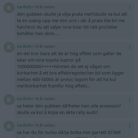
karillo
för 18 år sedan
den gubben skulle ja vilja prata me!!!skulle va kul att
ta en sväng upp me min uris i vår å prata lite bil me
han!!tror du att säljer sina bilar till rätt pris?eller
behåller han dom....
karillo
för 18 år sedan
en del tror bara att de är hög effekt som gäller de
talar om sina toyota supror på
1000000000+++++hk!men de vet ej något om
körbarhet å ett bra effektregister!!en bil som ligger
mellan 400-500hk är presic lagom för att ha kul
me!!körbarhet framför hög effekt...
karillo
för 18 år sedan
va heter den gubben då?heter han olle arnesson?
skulle va kul å köpa en äkta rally audi!!
karillo
för 18 år sedan
va har du för turbo då?ja botta min garrett GT30R