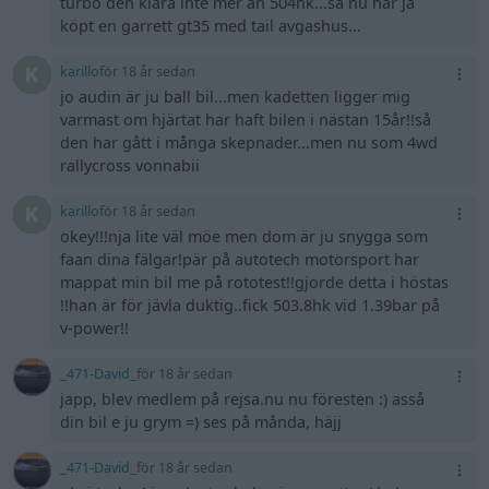
turbo den klara inte mer än 504hk...så nu har ja
köpt en garrett gt35 med tail avgashus...
karillo
för 18 år sedan
jo audin är ju ball bil...men kadetten ligger mig
varmast om hjärtat har haft bilen i nästan 15år!!så
den har gått i många skepnader...men nu som 4wd
rallycross vonnabii
karillo
för 18 år sedan
okey!!!nja lite väl möe men dom är ju snygga som
faan dina fälgar!pär på autotech motorsport har
mappat min bil me på rototest!!gjorde detta i höstas
!!han är för jävla duktig..fick 503.8hk vid 1.39bar på
v-power!!
_471-David_
för 18 år sedan
japp, blev medlem på rejsa.nu nu föresten :) asså
din bil e ju grym =) ses på månda, häjj
_471-David_
för 18 år sedan