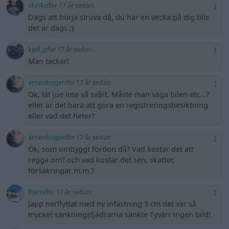
skinkis
för 17 år sedan
Dags att börja slruva då, du har en vecka på dig tills
det är dags ;)
kjell_jr
för 17 år sedan
Man tackar!
arneiskogen
för 17 år sedan
Ok, lät jue inte så svårt. Måste man väga bilen etc...?
eller är det bara att göra en registreringsbesiktning
eller vad det heter?
arneiskogen
för 17 år sedan
Ok, som ombyggt fordon då? Vad kostar det att
regga om? och vad kostar det sen, skatter,
försäkringar m.m.?
Pierre
för 17 år sedan
Japp nerflyttat med ny infästning 3 cm det var så
mycket sänkningsfjädrarna sänkte Tyvärr ingen bild!