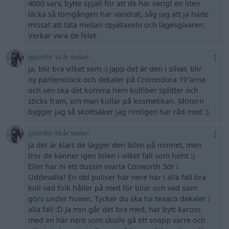
4000 varv, bytte spjäll för att de har varigt en liten
läcka så tomgången har vandrat, såg jag att ja hade
missat att täta mellan spjällaxeln och lägesgivaren.
Verkar vara de felet.
jijson
för 16 år sedan
ja, blir bra vilket som :) Japp det är den i silver, blir
ny pärlemolack och dekaler på Cromodora 19"arna
och sen ska det komma hem kolfiber splitter och
sticks fram, om man kollar på kosmetikan. Motorn
bygger jag så skottsäker jag rimligen har råd med :)
jijson
för 16 år sedan
ja det är klart de lägger den bilen på minnet, men
tror de känner igen bilen i vilket fall som helst :)
Eller har ni ett dussin svarta Cosworth 3dr i
Uddevalla? En del poliser här nere har i alla fall bra
koll vad folk håller på med för bilar och vad som
görs under huven. Tycker du ska ha texaco dekaler i
alla fall :D Ja min går det bra med, har bytt kaross
med en här nere som skulle gå ett snäpp värre och