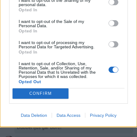
I want to opt-out of the Sharing of my
fel.
personal data.
Opted In
-Snowman-
för 17 år sedan
I want to opt-out of the Sale of my
fan va nice ! kommer att bli hur grymt som helst de
Personal Data.
där :)
Opted In
-Snowman-
för 17 år sedan
I want to opt-out of processing my
Personal Data for Targeted Advertising.
ja de är skönt :) men den går skit, hittar inge fel pån,
Opted In
ska ut ikväll och byta lite saker och se om de blir nå
bättre :/ kör du nått med din då ?
I want to opt-out of Collection, Use,
Retention, Sale, and/or Sharing of my
Personal Data that Is Unrelated with the
yaharacamaro
för 17 år sedan
Purposes for which it was collected.
Kul att du gillar stilen
Opted Out
CONFIRM
plasmapolarn
för 17 år sedan
Jag kan inte hjälpa att dom man hyr in (dyrt) för
transport har handsvett. Det såg ok ut hos MrCap:-)
Data Deletion
Data Access
Privacy Policy
Martin
för 17 år sedan
Dubbel ljus går bort!!