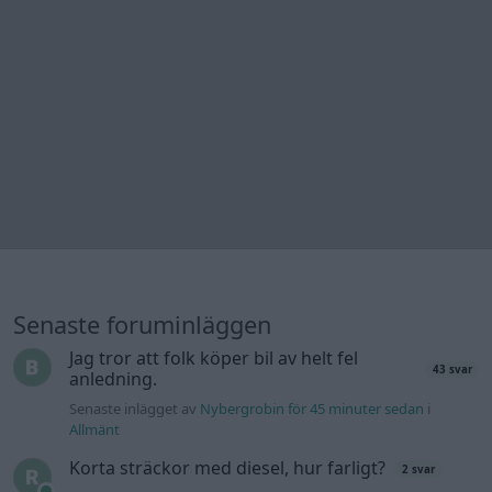
Senaste foruminläggen
Jag tror att folk köper bil av helt fel
43 svar
anledning.
Senaste inlägget av
Nybergrobin för 45 minuter sedan
i
Allmänt
Korta sträckor med diesel, hur farligt?
2 svar
Senaste inlägget av
Jesper328 för 2 timmar sedan
i
Motorteknik (Grundläggande)
Bestyckningsfundering. Zenith INAT 35/40
4 svar
förgasare
Senaste inlägget av
Mossan1 för 2 timmar sedan
i
Motorteknik (Avancerad)
Volvo v70 antisladd service erfordras ??
13 svar
Senaste inlägget av
robinostrom för 3 timmar sedan
i
Chassi,
bromsar, transmission och däck
Ni som kör HEV eller PHEV ? är ni nöjda?
9 svar
Senaste inlägget av
Brådhis för 3 timmar sedan
i
El- och