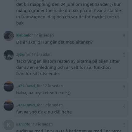
det bli mappning den 24 juni om inget händer ;) hur
många grader toe hade du bak på din ? var å ställde
in framvagnen idag och då var de för mycket toe ut
bak
klebbe
för 17 år sedan
De är skoj ;) Hur går det med altanen?
zyber
för 17 år sedan
Tack! Vingen liksom resten av bitarna på bilen sitter
där av en anledning och är valt för sin funktion
framför sitt utseende.
_471-David_
för 17 år sedan
haha, aa mycket snö e de ;)
_471-David_
för 17 år sedan
fan va snö de e nu då! haha
karillo
för 18 år sedan
audin va med i nr9 2007 å kadetten va med i nr 5tror