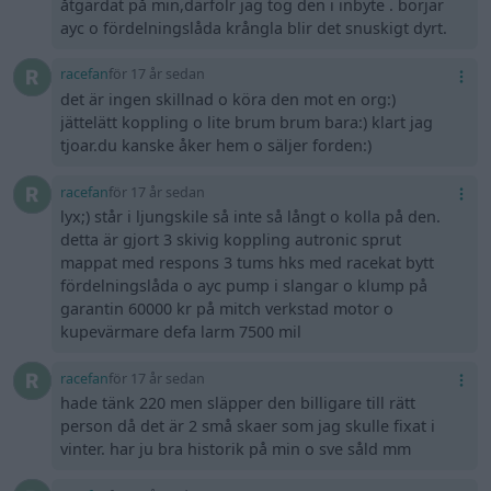
åtgärdat på min,därfölr jag tog den i inbyte . börjar
ayc o fördelningslåda krångla blir det snuskigt dyrt.
racefan
för 17 år sedan
det är ingen skillnad o köra den mot en org:)
jättelätt koppling o lite brum brum bara:) klart jag
tjoar.du kanske åker hem o säljer forden:)
racefan
för 17 år sedan
lyx;) står i ljungskile så inte så långt o kolla på den.
detta är gjort 3 skivig koppling autronic sprut
mappat med respons 3 tums hks med racekat bytt
fördelningslåda o ayc pump i slangar o klump på
garantin 60000 kr på mitch verkstad motor o
kupevärmare defa larm 7500 mil
racefan
för 17 år sedan
hade tänk 220 men släpper den billigare till rätt
person då det är 2 små skaer som jag skulle fixat i
vinter. har ju bra historik på min o sve såld mm