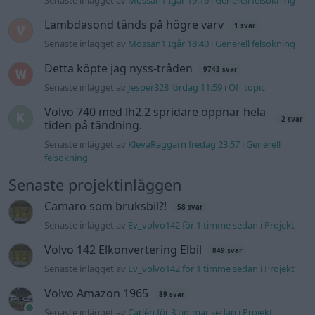
Camaro som bruksbil?!
58 svar
Senaste inlägget av
Ev_volvo142 för 1 timme sedan
i
Projekt
Volvo 142 Elkonvertering Elbil
849 svar
Senaste inlägget av
Ev_volvo142 för 1 timme sedan
i
Projekt
Volvo Amazon 1965
89 svar
Senaste inlägget av
Carlén för 3 timmar sedan
i
Projekt
Huggern goes big block with 427 ZL-1!
552 svar
Senaste inlägget av
Carlén för 11 timmar sedan
i
Projekt
A90 Supra
387 svar
Senaste inlägget av
Rikard_Persson Igår 12:52
i
Projekt
Vw 1956 oval prosjekt
12 svar
Senaste inlägget av
jarleb lördag 21:29
i
Projekt
Puttelitens projekt Audi S2 Avant. Back
900 svar
to basic. + garagefix.
Senaste inlägget av
Putteliten fredag 22:10
i
Projekt