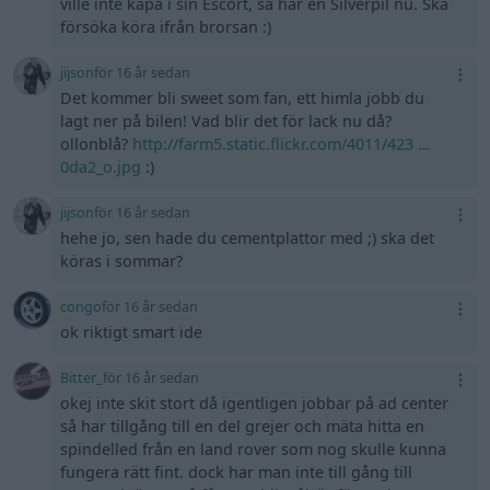
ville inte kapa i sin Escort, så har en Silverpil nu. Ska
försöka köra ifrån brorsan :)
jijson
för 16 år sedan
Det kommer bli sweet som fan, ett himla jobb du
lagt ner på bilen! Vad blir det för lack nu då?
ollonblå?
http://farm5.static.flickr.com/4011/423 …
0da2_o.jpg
:)
jijson
för 16 år sedan
hehe jo, sen hade du cementplattor med ;) ska det
köras i sommar?
congo
för 16 år sedan
ok riktigt smart ide
Bitter_
för 16 år sedan
okej inte skit stort då igentligen jobbar på ad center
så har tillgång till en del grejer och mäta hitta en
spindelled från en land rover som nog skulle kunna
fungera rätt fint. dock har man inte till gång till