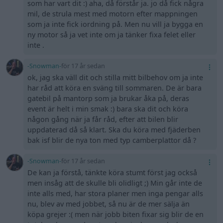
som har vart dit :) aha, då förstår ja. jo då fick några
mil, de strula mest med motorn efter mappningen
som ja inte fick iordning på. Men nu vill ja bygga en
ny motor så ja vet inte om ja tänker fixa felet eller
inte .
-Snowman-
för 17 år sedan
ok, jag ska väll dit och stilla mitt bilbehov om ja inte
har råd att köra en sväng till sommaren. De är bara
gatebil på mantorp som ja brukar åka på, deras
event är helt i min smak :) bara ska dit och köra
någon gång när ja får råd, efter att bilen blir
uppdaterad då så klart. Ska du köra med fjäderben
bak isf blir de nya ton med typ camberplattor då ?
-Snowman-
för 17 år sedan
De kan ja förstå, tänkte köra stumt först jag också
men insåg att de skulle bli olidligt ;) Min går inte de
inte alls med, har stora planer men inga pengar alls
nu, blev av med jobbet, så nu är de mer sälja än
köpa grejer :( men när jobb biten fixar sig blir de en