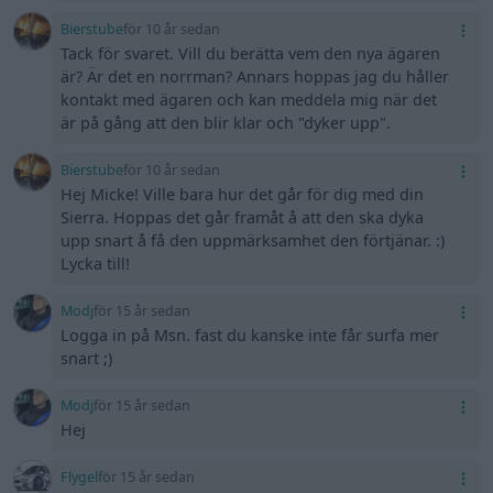
Bierstube
för 10 år sedan
Tack för svaret. Vill du berätta vem den nya ägaren
är? Är det en norrman? Annars hoppas jag du håller
kontakt med ägaren och kan meddela mig när det
är på gång att den blir klar och "dyker upp".
Bierstube
för 10 år sedan
Hej Micke! Ville bara hur det går för dig med din
Sierra. Hoppas det går framåt å att den ska dyka
upp snart å få den uppmärksamhet den förtjänar. :)
Lycka till!
Modj
för 15 år sedan
Logga in på Msn. fast du kanske inte får surfa mer
snart ;)
Modj
för 15 år sedan
Hej
Flygel
för 15 år sedan