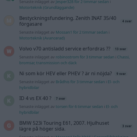
hybridbilar
ID 4 vs EX 40 ?
7 svar
Senaste inlägget av
torsen för 6 timmar sedan
i
El- och
hybridbilar
BMW 523i Touring E61, 2007. Hjulhuset
3 svar
lägre på höger sida.
Senaste inlägget av
Mossan1 Igår 19:16
i
Generell felsökning
Lambdasond tänds på högre varv
1 svar
Senaste inlägget av
Mossan1 Igår 18:40
i
Generell felsökning
Detta köpte jag nyss-tråden
9743 svar
Senaste inlägget av
Jesper328 lördag 11:59
i
Off topic
Volvo 740 med lh2.2 spridare öppnar hela
2 svar
tiden på tändning.
Senaste inlägget av
KlevaRaggarn fredag 23:57
i
Generell
felsökning
Senaste projektinläggen