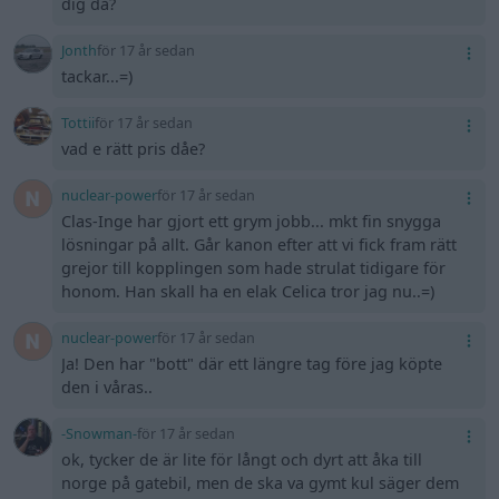
dig då?
Jonth
för 17 år sedan
tackar...=)
Tottii
för 17 år sedan
vad e rätt pris dåe?
nuclear-power
för 17 år sedan
Clas-Inge har gjort ett grym jobb... mkt fin snygga
lösningar på allt. Går kanon efter att vi fick fram rätt
grejor till kopplingen som hade strulat tidigare för
honom. Han skall ha en elak Celica tror jag nu..=)
nuclear-power
för 17 år sedan
Ja! Den har "bott" där ett längre tag före jag köpte
den i våras..
-Snowman-
för 17 år sedan
ok, tycker de är lite för långt och dyrt att åka till
norge på gatebil, men de ska va gymt kul säger dem