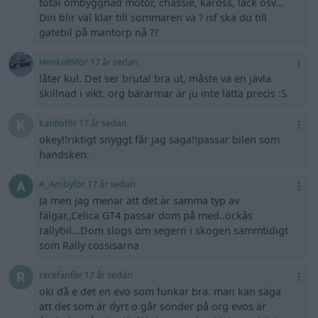
total ombyggnad motor, chassie, kaross, lack osv...
Din blir väl klar till sommaren va ? isf ska du till
gatebil på mantorp nå ??
Henke89
för 17 år sedan
låter kul. Det ser brutal bra ut, måste va en jävla
skillnad i vikt. org bärarmar är ju inte lätta precis :S
karillo
för 17 år sedan
okey!!riktigt snyggt får jag säga!!passar bilen som
handsken.
A_Amby
för 17 år sedan
Ja men jag menar att det är samma typ av
fälgar,,Celica GT4 passar dom på med..ockås
rallybil...Dom slogs om segern i skogen sammtidigt
som Rally cossisarna
racefan
för 17 år sedan
oki då e det en evo som funkar bra. man kan säga
att det som är dyrt o går sönder på org evos är