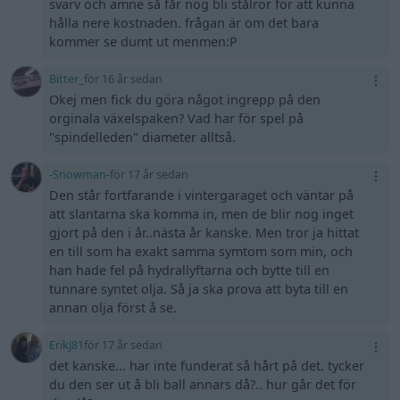
svarv och ämne så får nog bli stålrör för att kunna
hålla nere kostnaden. frågan är om det bara
kommer se dumt ut menmen:P
Bitter_
för 16 år sedan
Okej men fick du göra något ingrepp på den
orginala växelspaken? Vad har för spel på
"spindelleden" diameter alltså.
-Snowman-
för 17 år sedan
Den står fortfarande i vintergaraget och väntar på
att slantarna ska komma in, men de blir nog inget
gjort på den i år..nästa år kanske. Men tror ja hittat
en till som ha exakt samma symtom som min, och
han hade fel på hydrallyftarna och bytte till en
tunnare syntet olja. Så ja ska prova att byta till en
annan olja först å se.
ErikJ81
för 17 år sedan
det kanske... har inte funderat så hårt på det. tycker
du den ser ut å bli ball annars då?.. hur går det för