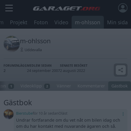
um
Projekt
Foton
Video
m-ohlsson
Min sida
m-ohlsson
Uddevalla
FORUMINLÄGG
MEDLEM SEDAN
SENASTE BESÖKET
2
24 september 2007
2 augusti 2022
ton
Videoklipp
Vänner
Kommentarer
Gästbok
1
2
Gästbok
Bierstube
för 10 år sedan
Oläst
Undrar fortfarande om du vet nåt om bilen idag och
om du har kontakt med nuvarande ägaren och så.