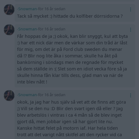
-Snowman-
för 16 år sedan
Tack så mycket :) hittade du kolfiber dörrsidorna ?
-Snowman-
för 16 år sedan
Får hoppas de ja ;) okok, kan blir snyggt, kul att byta
:) har ett nick där men de värkar som din tråd är låst
för mig, om det är på Ford club sweden du menar
då !? Blir nog lite åka i sommar, skulle ha åkt på
bankörning i söndags men de regnade för mycket
så dem ställde in :( Slet som en idiot vecka före så ja
skulle hinna fån klar tills dess, glad man va när de
inte blev nått !
-Snowman-
för 16 år sedan
okok, Ja jag har hus själv så vet att de finns att göra
;) Vill se den nu :D Blir den svart igen då eller ? Jag
blev arbetslös i vintras i ca 4 mån så de blev inget
gjort då, men jobbar igen så har gjort lite nu.
Kanske hittat felet på motorn iaf. Har hela tiden
trott att det varigt nått skitfel att den rycker vid ca