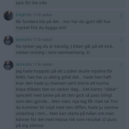
tack för lite info
ErikJ81
för 17 år sedan
får fundera lite på det... hur har du gjort då? hur
mycket fick du bygga om?
skinkis
för 17 år sedan
Nu tycker jag du är känslig ;) Ettan går på ett kick,
nästan onödig i race-sammanhang :D
skinkis
för 17 år sedan
Jag hade hoppats på att Lojden skulle mjukna för
RWD, han har ju aldrig gillat det... Hade han haft
kvar den hade ju chansen varit större att kunna
köpa tillbaks den en vacker dag... Det känns "sådär"
speciellt med tanke på att den gick så pass billigt
som den gjorde... Men men, nya tag får man ta! Tror
du kommer bli nöjd med den diffen, hade ju samma
utväxling i min... Man kan starta på tvåan om man
känner för det med massa rök som resultat :D puss
på dig sötnos!