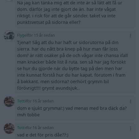
Nä jag kan tänka mig att de inte är så lätt att få ur
dom. därför jag inte gjort de än. har inte vågat
riktigt. i risk för att de går sönder. taket va inte
punktsvetsat på sidorna eller?
Flygel
för 15 år sedan
Tjena!! Såg att du har haft ur sidorutorna på din
sierra. har du nått bra knep på hur man får loss
dom? är rätt osäker på de och vågar inte chansa ifall
man knäcker både list å ruta. sen så har jag försökt
se hur du gjorde när du bytte tag på den men har
inte kunnat förstå hur du har kapat. förutom i fram
å bakkant. men sidorna? oerhört grymm bil
förövrigt!!!! grymt avundsjuk..
Tottii
för 16 år sedan
dom e sjukt grymma!:) vad menas med bra däck da?
mvh tobbe
Tottii
för 16 år sedan
vad e det för pris dåe??:)