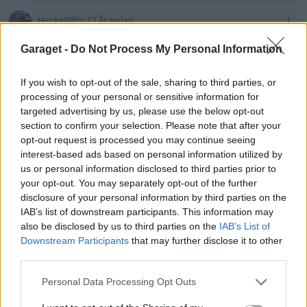
Henke89
för 17 år sedan
tackar. Är ju alltid lite problem i början men det skall
Garaget -
Do Not Process My Personal Information
fixas i vinter =)
-Snowman-
för 17 år sedan
If you wish to opt-out of the sale, sharing to third parties, or
om man står och tomvarvar och man kommer över
processing of your personal or sensitive information for
ca 5000 så blödrar den, och när varven sjunker i
targeted advertising by us, please use the below opt-out
några sek blödrar den också, sen kommer den igen
section to confirm your selection. Please note that after your
och går bra, ibland går den bara på 2 känns de som,
opt-out request is processed you may continue seeing
och ibland på fler. så har den varigt jämt, trodde de
interest-based ads based on personal information utilized by
var nått med grundmappen förr, men sen när vi
us or personal information disclosed to third parties prior to
mappa gick den fint till 6500 några pull, sen helt
your opt-out. You may separately opt-out of the further
plötsligt började den rycka vid 4500 och tappa
disclosure of your personal information by third parties on the
effekt, och nu har ja kollat de mesta och hittar inge
IAB’s list of downstream participants. This information may
fel. har inte fått tag på mapparen än för råd :(
also be disclosed by us to third parties on the
IAB’s List of
Downstream Participants
that may further disclose it to other
-Snowman-
för 17 år sedan
third parties.
Nej , letar som en tok, har bytt de mesta som de kan
Personal Data Processing Opt Outs
vara, återstår väll bara mjukvaran, ska snacka med
han som mappa å se om han kan hitta nått som är