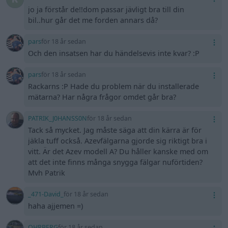
jo ja förstår de!!dom passar jävligt bra till din
bil..hur går det me forden annars då?
pars
för 18 år sedan
Och den insatsen har du händelsevis inte kvar? :P
pars
för 18 år sedan
Rackarns :P Hade du problem när du installerade
mätarna? Har några frågor omdet går bra?
PATRIK_J0HANSS0N
för 18 år sedan
Tack så mycket. Jag måste säga att din kärra är för
jäkla tuff också. Azevfälgarna gjorde sig riktigt bra i
vitt. Är det Azev modell A? Du håller kanske med om
att det inte finns många snygga fälgar nuförtiden?
Mvh Patrik
_471-David_
för 18 år sedan
haha ajjemen =)
OHRBERG
för 18 år sedan