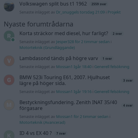
Senaste inlägget av
Mossan1 Igår 19:16
i
Generell felsökning
Bestyckningsfundering. Zenith INAT 35/40
4 svar
förgasare
Senaste inlägget av
Mossan1 för 2 timmar sedan
i
Motorteknik (Avancerad)
ID 4 vs EX 40 ?
7 svar
Senaste inlägget av
torsen för 6 timmar sedan
i
El- och
hybridbilar
Ni som kör HEV eller PHEV ? är ni nöjda?
9 svar
Senaste inlägget av
Brådhis för 3 timmar sedan
i
El- och
hybridbilar
244 motorbyte till d5252t
Senaste inlägget av
Jeppegaming fredag 00:53
i
Motorteknik
(Avancerad)
Passat -13 2.0tdi DSG Växellåda bråkar
10 svar
Senaste inlägget av
The-GOAT torsdag 20:54
i
Generell
felsökning