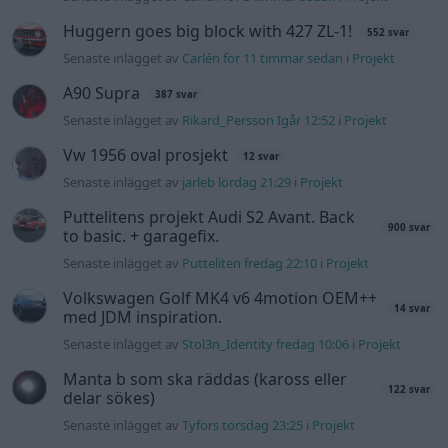
Volkswagen Golf MK4 v6 4motion OEM++
14 svar
med JDM inspiration.
Senaste inlägget av
Stol3n_Identity fredag 10:06
i
Projekt
Manta b som ska räddas (kaross eller
122 svar
delar sökes)
Senaste inlägget av
Tyfors torsdag 23:25
i
Projekt
Volkswagen split bus t1 1962
2559 svar
Senaste inlägget av
Dr_snuggels torsdag 21:09
i
Projekt
Nyaste forumtrådarna
Korta sträckor med diesel, hur farligt?
2 svar
Senaste inlägget av
Jesper328 för 2 timmar sedan
i
Motorteknik (Grundläggande)
Lambdasond tänds på högre varv
1 svar
Senaste inlägget av
Mossan1 Igår 18:40
i
Generell felsökning
BMW 523i Touring E61, 2007. Hjulhuset
3 svar
lägre på höger sida.