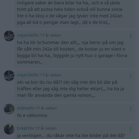
roligare saker än bara bilar ha ha,, och e så jävla
trött på att putsa hela tiden också vill kunna svina
lite o ha skoj o de vågar jag tyvärr inte med 242an
pga all tid o pengar man lagt,, då e de trist,,
roger242
för 17 år sedan
ha ha litr br5ummar den allt,,, nja beror på om jag
får sålt min 242a till hösten,, de kostar ju en slant o
bygga bil ha ha,, byggde ju nytt hus o garage i förra
sommaren,,
roger242
för 17 år sedan
oki va bor du nu då?? oki såg inte din bil där på
träffen eller jag såg inte dig heller eklart,,, ha ha ja
man får använda den gamla volvon,,,
klebbe
för 17 år sedan
Ni e välkomna
ErikJ81
för 17 år sedan
ja verkligen... du råkar inte ha lite bilder på det då?