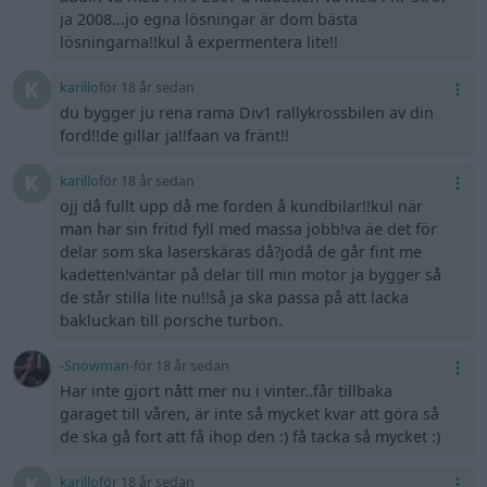
ja 2008...jo egna lösningar är dom bästa
lösningarna!!kul å expermentera lite!!
karillo
för 18 år sedan
du bygger ju rena rama Div1 rallykrossbilen av din
ford!!de gillar ja!!faan va fränt!!
karillo
för 18 år sedan
ojj då fullt upp då me forden å kundbilar!!kul när
man har sin fritid fyll med massa jobb!va äe det för
delar som ska laserskäras då?jodå de går fint me
kadetten!väntar på delar till min motor ja bygger så
de står stilla lite nu!!så ja ska passa på att lacka
bakluckan till porsche turbon.
-Snowman-
för 18 år sedan
Har inte gjort nått mer nu i vinter..får tillbaka
garaget till våren, är inte så mycket kvar att göra så
de ska gå fort att få ihop den :) få tacka så mycket :)
karillo
för 18 år sedan