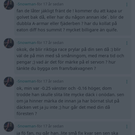
-Snowman-
för 17 år sedan
fan de låter jäkligt fränt de ! kommer du att kapa ur
golvet bak då, eller har du någon annan ide´. blir de
dubbla A-armar eller fjäderben ? har du kollat på
eaton diff hos summit ? mycket billigare än quife.
-Snowman-
för 17 år sedan
okok, de blir riktiga race prylar på din sen då :) blir
väl de på min med så småningom, med mera tid och
pengar ;) vad är det för märke på el servon ? hur
tänkte du bygga om fram/bakvagnen ?
-Snowman-
för 17 år sedan
ok, min var -0.25 vänster och -0.16 höger, dom
trodde han skulle slita lite mycke däck i onödan. sen
om ja hinner märka de innan ja har börnat slut på
däcken vet ja ju inte ;) hur går det med din då
föresten ?
-Snowman-
för 17 år sedan
ja fö fan, nu går han..lite små fix kvar sen sen ska