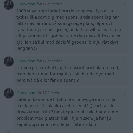
-Snowman-
för 17 år sedan
2000 st var inte farligt om de är special tycker ja.
tycker lika som dig med spons, ända spons jag har
fått är av far min, så som garage plats, oljor och
rabatt när ja köper grejer, ända han vill ha av mig är
att ja kommer till jobbet varje dag oavsett frisk eller
ej ;) fan så kul med däck/fälgspons, blir ju rätt dyrt i
längden ;)
-Snowman-
för 17 år sedan
samma på min + att jag har skurit bort plåten med,
men den är nog för mjuk ;) . ok, blir de dyrt med
bara två då eller får du spons ?
-Snowman-
för 17 år sedan
Låter ju kanon de ! :) skulle vilja bygga om min ja
me, kanske får planka av din sen då ;) vart tar du
drivaxlarna ifrån ? tänkte på en till sak, har du inte
problem med platsen bak i hjulhusen, ja har ju
kapat upp mina men de tar i lite ändå !?