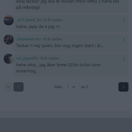
okej tackar! jag ska te skolan imon vettu :( haha ses
på måndag!
_471-David_
för 18 år sedan
haha, japp de e jag =)
-Snowman-
för 18 år sedan
Tackar !! nej tyvärr, blir nog ingen start i år...
rs2_joppe
för 18 år sedan
hehe okej.. jag åker bmw 325ix turbo som
vinterhög..
Sida:
av 2