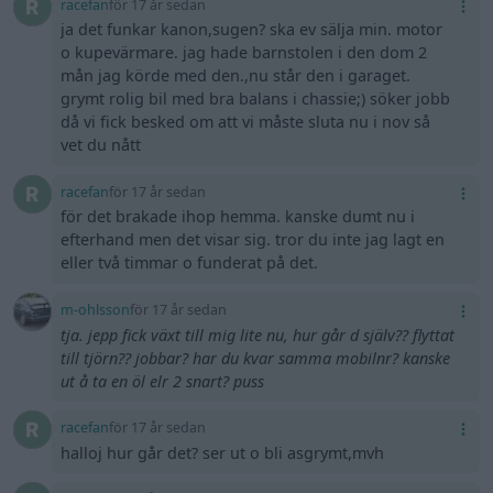
racefan
för 17 år sedan
ja det funkar kanon,sugen? ska ev sälja min. motor
o kupevärmare. jag hade barnstolen i den dom 2
mån jag körde med den.,nu står den i garaget.
grymt rolig bil med bra balans i chassie;) söker jobb
då vi fick besked om att vi måste sluta nu i nov så
vet du nått
racefan
för 17 år sedan
för det brakade ihop hemma. kanske dumt nu i
efterhand men det visar sig. tror du inte jag lagt en
eller två timmar o funderat på det.
m-ohlsson
för 17 år sedan
tja. jepp fick växt till mig lite nu, hur går d själv?? flyttat
till tjörn?? jobbar? har du kvar samma mobilnr? kanske
ut å ta en öl elr 2 snart? puss
racefan
för 17 år sedan
halloj hur går det? ser ut o bli asgrymt,mvh