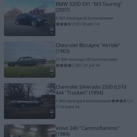
BMW 320D E91
"M3 Touring"
(2007)
5 307 visningar
20 kommentarer
9
18 okt. 14
10
Chevrolet Biscayne
"Airride"
(1963)
17 394 visningar
185 kommentarer
36
21 juli 14
20
Chevrolet Silverado 2500 6,5Td
4x4
"Trucken"
(1994)
1 995 visningar
4 kommentarer
1
16 mars 14
4
Volvo 240
"Cammoflammo"
(1984)