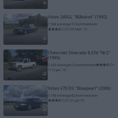
3
Volvo 240GL
"Blåbäret"
(1992)
1 534 visningar
12 kommentarer
2
29 sept. 13
3
Chevrolet Silverado 6,5Td
"Nr2"
(1995)
2 420 visningar
2 kommentarer
1
15 jan. 14
6
Volvo V70 D5
"Bluepearl"
(2006)
3 748 visningar
82 kommentarer
2
21 juli 13
8