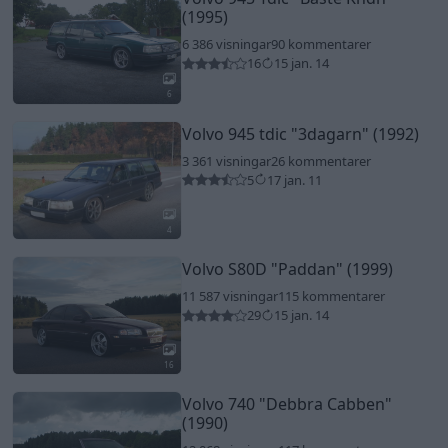
(1995)
6 386 visningar
90 kommentarer
16
15 jan. 14
6
Volvo 945 tdic
"3dagarn"
(1992)
3 361 visningar
26 kommentarer
5
17 jan. 11
4
Volvo S80D
"Paddan"
(1999)
11 587 visningar
115 kommentarer
29
15 jan. 14
16
Volvo 740
"Debbra Cabben"
(1990)