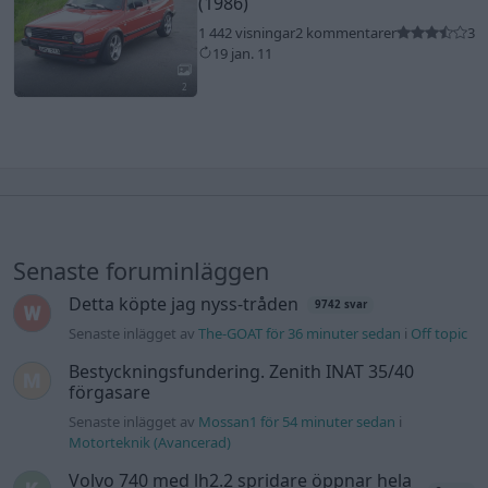
(1986)
1 442 visningar
2 kommentarer
3
19 jan. 11
2
Senaste foruminläggen
Detta köpte jag nyss-tråden
9742 svar
Senaste inlägget av
The-GOAT för 36 minuter sedan
i
Off topic
Bestyckningsfundering. Zenith INAT 35/40
förgasare
Senaste inlägget av
Mossan1 för 54 minuter sedan
i
Motorteknik (Avancerad)
Volvo 740 med lh2.2 spridare öppnar hela