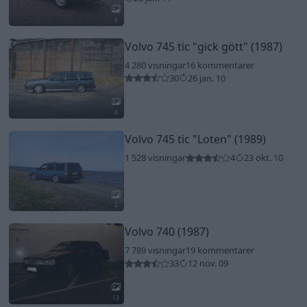
6
Volvo 745 tic
"gick gött"
(1987)
4 280 visningar
16 kommentarer
30
26 jan. 10
4
Volvo 745 tic
"Loten"
(1989)
1 528 visningar
4
23 okt. 10
2
Volvo 740 (1987)
7 789 visningar
19 kommentarer
33
12 nov. 09
13