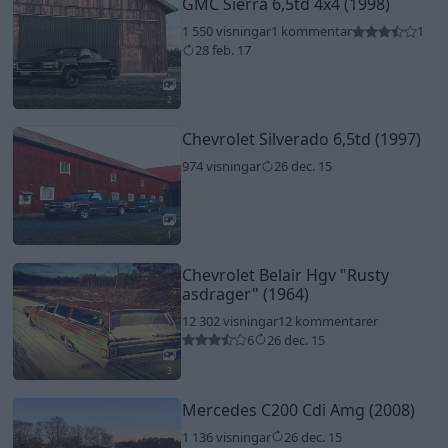
GMC Sierra 6,5td 4x4 (1998)
1 550 visningar
1 kommentar
1
28 feb. 17
2
Chevrolet Silverado 6,5td (1997)
974 visningar
26 dec. 15
1
Chevrolet Belair Hgv
"Rusty
asdrager"
(1964)
12 302 visningar
12 kommentarer
6
26 dec. 15
3
Mercedes C200 Cdi Amg (2008)
1 136 visningar
26 dec. 15