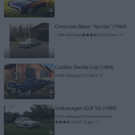
2
Chevrolet Belair
"Airride"
(1964)
1 080 visningar
2
9 nov. 17
1
Cadillac Deville Cab (1964)
3 943 visningar
2 mars 17
4
Volkswagen Golf Tdi (1999)
3 207 visningar
33 kommentarer
10
15 jan. 17