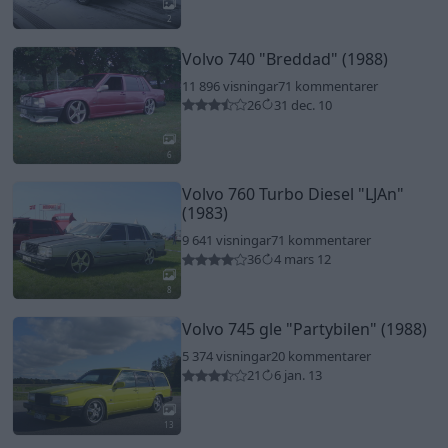
2
Volvo 740
"Breddad"
(1988)
11 896 visningar
71 kommentarer
26
31 dec. 10
6
Volvo 760 Turbo Diesel
"LJAn"
(1983)
9 641 visningar
71 kommentarer
36
4 mars 12
8
Volvo 745 gle
"Partybilen"
(1988)
5 374 visningar
20 kommentarer
21
6 jan. 13
13