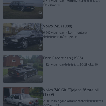
3 711 visningar
1 kommentar
7
12 nov. 09
7
Volvo 745 (1988)
6 949 visningar
14 kommentarer
20
19 jan. 11
13
Ford Escort cab (1986)
1 824 visningar
2
23 okt. 10
2
Volvo 740 Glt
"Tjejens första bil"
(1989)
2 288 visningar
2 kommentarer
1
20 jan. 11