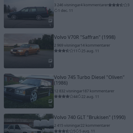
3 246 visningar
4 kommentarer
3
1 dec. 11
5
Volvo V70R
"Saffran"
(1998)
2 969 visningar
14 kommentarer
11
25 aug. 11
3
Volvo 745 Turbo Diesel
"Oliven"
(1986)
12 832 visningar
187 kommentarer
44
22 aug. 11
14
Volvo 740 GLT
"Brukisen"
(1990)
2 415 visningar
22 kommentarer
5
5 aug. 11