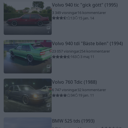
Volvo 940 tic
"gick gött"
(1995)
3 349 visningar
16 kommentarer
13
15 jan. 14
4
Volvo 940 tdi
"Bäste bilen"
(1994)
23 057 visningar
254 kommentarer
163
3 maj 11
20
Volvo 760 Tdic (1988)
6 747 visningar
32 kommentarer
34
19 jan. 11
4
BMW 525 tds (1993)