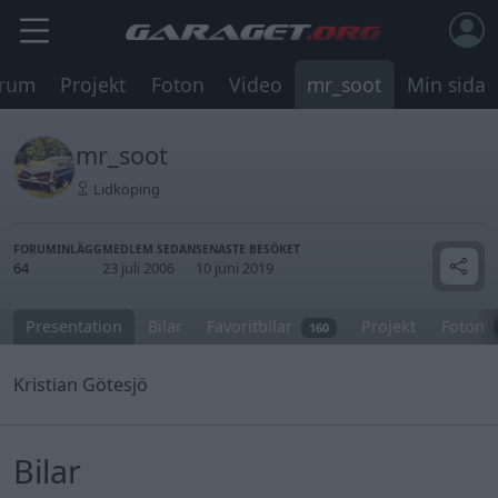
rum
Projekt
Foton
Video
mr_soot
Min sida
mr_soot
Lidköping
FORUMINLÄGG
MEDLEM SEDAN
SENASTE BESÖKET
64
23 juli 2006
10 juni 2019
Presentation
Bilar
Favoritbilar
Projekt
Foton
160
Kristian Götesjö
Bilar