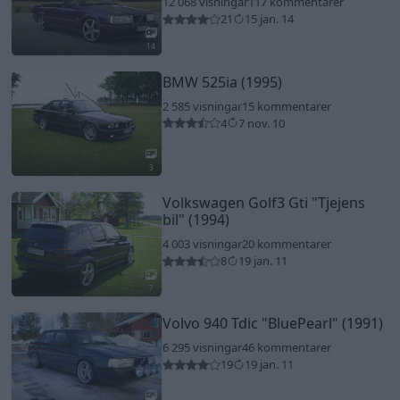
12 068 visningar
117 kommentarer
21
15 jan. 14
14
BMW 525ia (1995)
2 585 visningar
15 kommentarer
4
7 nov. 10
3
Volkswagen Golf3 Gti
"Tjejens
bil"
(1994)
4 003 visningar
20 kommentarer
8
19 jan. 11
7
Volvo 940 Tdic
"BluePearl"
(1991)
6 295 visningar
46 kommentarer
19
19 jan. 11