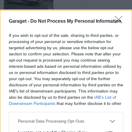
3
Garaget -
Do Not Process My Personal Information
Volvo 240 Cabbe
"Summer
Eddition"
(1984)
If you wish to opt-out of the sale, sharing to third parties, or
6 712 visningar
52 kommentarer
processing of your personal or sensitive information for
13
23 juli 11
targeted advertising by us, please use the below opt-out
10
section to confirm your selection. Please note that after your
opt-out request is processed you may continue seeing
Volvo 945 Turbo
"X speed"
(1998)
interest-based ads based on personal information utilized by
16 801 visningar
64 kommentarer
us or personal information disclosed to third parties prior to
30
15 jan. 14
your opt-out. You may separately opt-out of the further
disclosure of your personal information by third parties on the
IAB’s list of downstream participants. This information may
16
also be disclosed by us to third parties on the
IAB’s List of
Volvo 740 Tdic
"Bilen Myten
Downstream Participants
that may further disclose it to other
Legenden NNXn"
(1988)
third parties.
23 153 visningar
312 kommentarer
Personal Data Processing Opt Outs
59
15 jan. 14