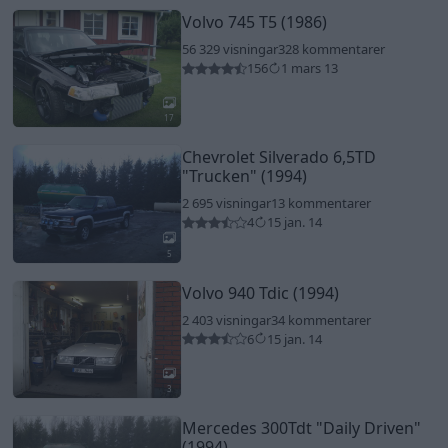
Volvo 745 T5 (1986)
56 329 visningar
328 kommentarer
156
1 mars 13
17
Chevrolet Silverado 6,5TD
"Trucken"
(1994)
2 695 visningar
13 kommentarer
4
15 jan. 14
5
Volvo 940 Tdic (1994)
2 403 visningar
34 kommentarer
6
15 jan. 14
3
Mercedes 300Tdt
"Daily Driven"
(1994)