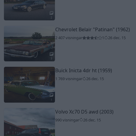
2
Chevrolet Belair
"Patinan"
(1962)
2 407 visningar
1
26 dec. 15
3
Buick Inicta 4dr ht (1959)
1 769 visningar
26 dec. 15
1
Volvo Xc70 D5 awd (2003)
990 visningar
26 dec. 15