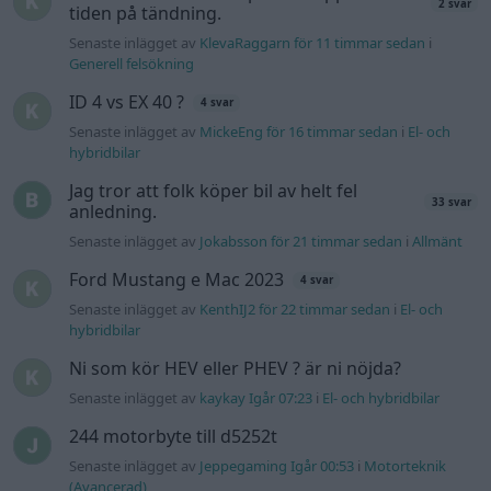
2 svar
tiden på tändning.
Senaste inlägget av
KlevaRaggarn för 11 timmar sedan
i
Generell felsökning
ID 4 vs EX 40 ?
4 svar
Senaste inlägget av
MickeEng för 16 timmar sedan
i
El- och
hybridbilar
Jag tror att folk köper bil av helt fel
33 svar
anledning.
Senaste inlägget av
Jokabsson för 21 timmar sedan
i
Allmänt
Ford Mustang e Mac 2023
4 svar
Senaste inlägget av
KenthIJ2 för 22 timmar sedan
i
El- och
hybridbilar
Ni som kör HEV eller PHEV ? är ni nöjda?
Senaste inlägget av
kaykay Igår 07:23
i
El- och hybridbilar
244 motorbyte till d5252t
Senaste inlägget av
Jeppegaming Igår 00:53
i
Motorteknik
(Avancerad)