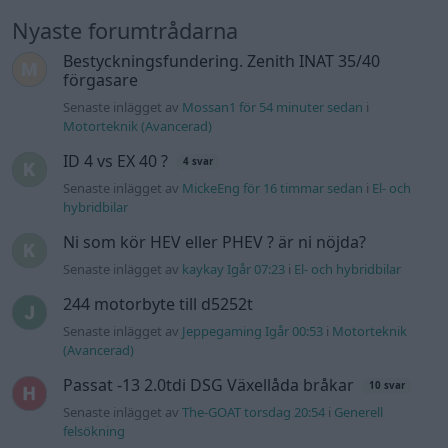
Nyaste forumtrådarna
Bestyckningsfundering. Zenith INAT 35/40
förgasare
Senaste inlägget av
Mossan1 för 54 minuter sedan
i
Motorteknik (Avancerad)
ID 4 vs EX 40 ?
4 svar
Senaste inlägget av
MickeEng för 16 timmar sedan
i
El- och
hybridbilar
Ni som kör HEV eller PHEV ? är ni nöjda?
Senaste inlägget av
kaykay Igår 07:23
i
El- och hybridbilar
244 motorbyte till d5252t
Senaste inlägget av
Jeppegaming Igår 00:53
i
Motorteknik
(Avancerad)
Passat -13 2.0tdi DSG Växellåda bråkar
10 svar
Senaste inlägget av
The-GOAT torsdag 20:54
i
Generell
felsökning