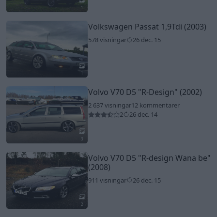
1
Volkswagen Passat 1,9Tdi (2003)
578 visningar
26 dec. 15
1
Volvo V70 D5
"R-Design"
(2002)
2 637 visningar
12 kommentarer
2
26 dec. 14
3
Volvo V70 D5
"R-design Wana be"
(2008)
911 visningar
26 dec. 15
2