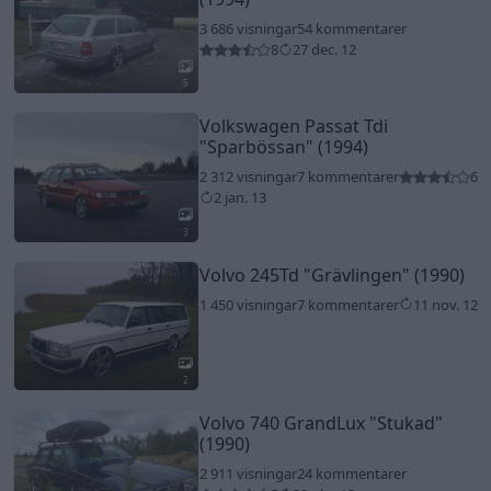
3 686 visningar
54 kommentarer
8
27 dec. 12
5
Volkswagen Passat Tdi
"Sparbössan"
(1994)
2 312 visningar
7 kommentarer
6
2 jan. 13
3
Volvo 245Td
"Grävlingen"
(1990)
1 450 visningar
7 kommentarer
11 nov. 12
2
Volvo 740 GrandLux
"Stukad"
(1990)
2 911 visningar
24 kommentarer