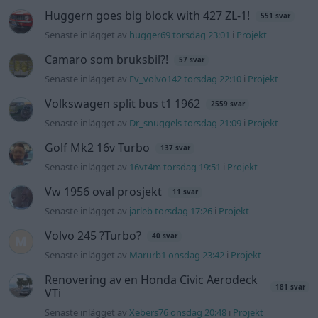
Huggern goes big block with 427 ZL-1!
551 svar
Senaste inlägget av
hugger69 torsdag 23:01
i
Projekt
Camaro som bruksbil?!
57 svar
Senaste inlägget av
Ev_volvo142 torsdag 22:10
i
Projekt
Volkswagen split bus t1 1962
2559 svar
Senaste inlägget av
Dr_snuggels torsdag 21:09
i
Projekt
Golf Mk2 16v Turbo
137 svar
Senaste inlägget av
16vt4m torsdag 19:51
i
Projekt
Vw 1956 oval prosjekt
11 svar
Senaste inlägget av
jarleb torsdag 17:26
i
Projekt
Volvo 245 ?Turbo?
40 svar
Senaste inlägget av
Marurb1 onsdag 23:42
i
Projekt
Renovering av en Honda Civic Aerodeck
181 svar
VTi
Senaste inlägget av
Xebers76 onsdag 20:48
i
Projekt