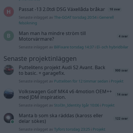
Passat -13 2.0tdi DSG Växellåda bråkar
10 svar
Senaste inlägget av
The-GOAT torsdag 20:54
i
Generell
felsökning
Man man ha mindre ström till
4 svar
Motorvärmare?
Senaste inlägget av
BilFixare torsdag 14:37
i
El- och hybridbilar
Senaste projektinläggen
Puttelitens projekt Audi S2 Avant. Back
900 svar
to basic. + garagefix.
Senaste inlägget av
Putteliten för 12 timmar sedan
i
Projekt
Volkswagen Golf MK4 v6 4motion OEM++
14 svar
med JDM inspiration.
Senaste inlägget av
Stol3n_Identity Igår 10:06
i
Projekt
Manta b som ska räddas (kaross eller
122 svar
delar sökes)
Senaste inlägget av
Tyfors torsdag 23:25
i
Projekt