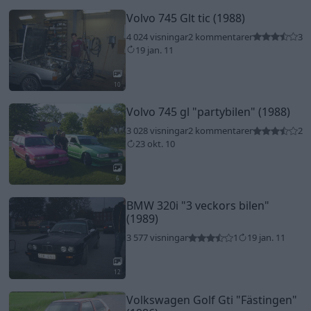
Volvo 745 Glt tic (1988)
4 024 visningar
2 kommentarer
3
19 jan. 11
10
Volvo 745 gl
"partybilen"
(1988)
3 028 visningar
2 kommentarer
2
23 okt. 10
6
BMW 320i
"3 veckors bilen"
(1989)
3 577 visningar
1
19 jan. 11
12
Volkswagen Golf Gti
"Fästingen"