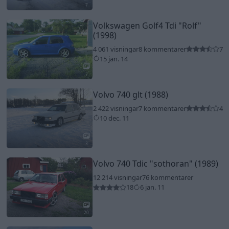
7
Volkswagen Golf4 Tdi
"Rolf"
(1998)
4 061 visningar
8 kommentarer
7
15 jan. 14
7
Volvo 740 glt (1988)
2 422 visningar
7 kommentarer
4
10 dec. 11
3
Volvo 740 Tdic
"sothoran"
(1989)
12 214 visningar
76 kommentarer
18
6 jan. 11
20