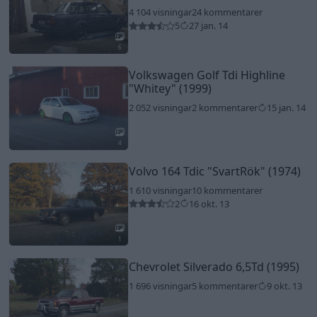
4 104 visningar
24 kommentarer
5
27 jan. 14
6
Volkswagen Golf Tdi Highline
"Whitey"
(1999)
2 052 visningar
2 kommentarer
15 jan. 14
4
Volvo 164 Tdic
"SvartRök"
(1974)
1 610 visningar
10 kommentarer
2
16 okt. 13
1
Chevrolet Silverado 6,5Td (1995)
1 696 visningar
5 kommentarer
9 okt. 13