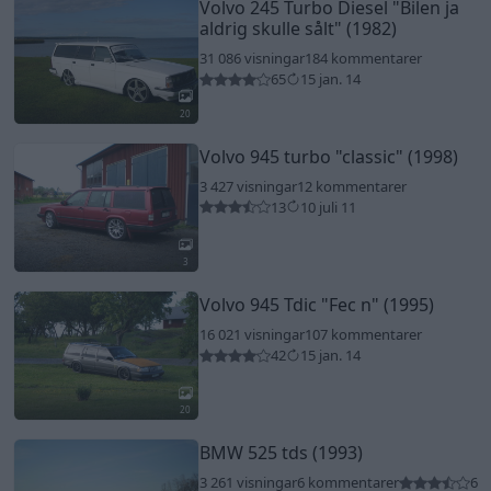
Volvo 245 Turbo Diesel
"Bilen ja
aldrig skulle sålt"
(1982)
31 086 visningar
184 kommentarer
65
15 jan. 14
20
Volvo 945 turbo
"classic"
(1998)
3 427 visningar
12 kommentarer
13
10 juli 11
3
Volvo 945 Tdic
"Fec n"
(1995)
16 021 visningar
107 kommentarer
42
15 jan. 14
20
BMW 525 tds (1993)
3 261 visningar
6 kommentarer
6