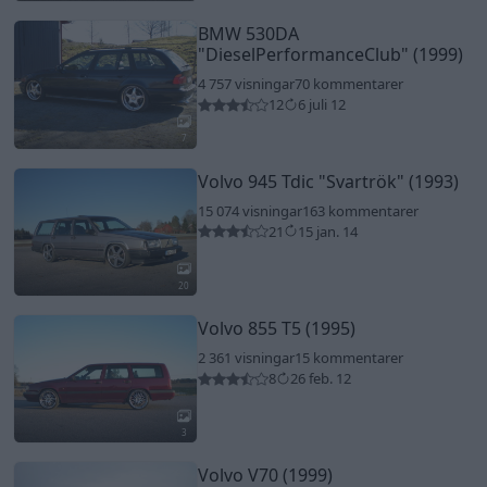
BMW 530DA
"DieselPerformanceClub"
(1999)
4 757 visningar
70 kommentarer
12
6 juli 12
7
Volvo 945 Tdic
"Svartrök"
(1993)
15 074 visningar
163 kommentarer
21
15 jan. 14
20
Volvo 855 T5 (1995)
2 361 visningar
15 kommentarer
8
26 feb. 12
3
Volvo V70 (1999)