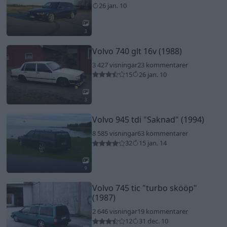
26 jan. 10
3
Volvo 740 glt 16v (1988)
3 427 visningar
23 kommentarer
15
26 jan. 10
3
Volvo 945 tdi
"Saknad"
(1994)
8 585 visningar
63 kommentarer
32
15 jan. 14
9
Volvo 745 tic
"turbo skööp"
(1987)
2 646 visningar
19 kommentarer
12
31 dec. 10