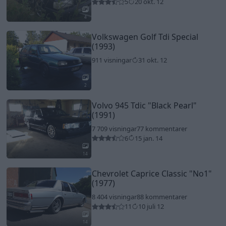
5
20 okt. 12
4
Volkswagen Golf Tdi Special
(1993)
911 visningar
31 okt. 12
2
Volvo 945 Tdic
"Black Pearl"
(1991)
7 709 visningar
77 kommentarer
6
15 jan. 14
14
Chevrolet Caprice Classic
"No1"
(1977)
8 404 visningar
88 kommentarer
11
10 juli 12
14