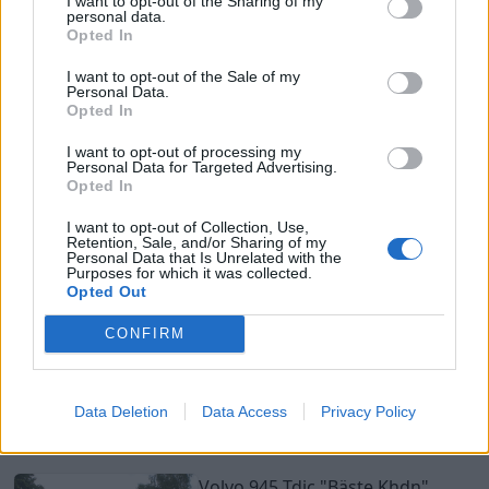
I want to opt-out of the Sharing of my
20
personal data.
Opted In
Volvo V70 D5
"R-style"
(2006)
13 022 visningar
138 kommentarer
I want to opt-out of the Sale of my
Personal Data.
30
2 juni 11
Opted In
I want to opt-out of processing my
14
Personal Data for Targeted Advertising.
Opted In
Volvo 745
"Ålen"
(1989)
7 828 visningar
104 kommentarer
I want to opt-out of Collection, Use,
30
15 mars 11
Retention, Sale, and/or Sharing of my
Personal Data that Is Unrelated with the
Purposes for which it was collected.
Opted Out
7
CONFIRM
Volvo 945 Turbo plus plus (1993)
3 904 visningar
35 kommentarer
7
15 jan. 14
Data Deletion
Data Access
Privacy Policy
5
Volvo 945 Tdic
"Bäste Khdn"