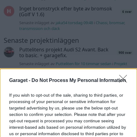
Inget bromstryck efter byte av bromsok
6 svar
(Golf V 1.6)
Senaste inlägget av
jaka54 torsdag 09:48
i
Chassi, bromsar,
transmission och däck
Senaste projektinläggen
Puttelitens projekt Audi S2 Avant. Back
900 svar
to basic. + garagefix.
Senaste inlägget av
Putteliten för 10 timmar sedan
i
Projekt
Volkswagen Golf MK4 v6 4motion OEM++
14 svar
med JDM inspiration.
Garaget -
Do Not Process My Personal Information
Senaste inlägget av
Stol3n_Identity för 22 timmar sedan
i
Projekt
If you wish to opt-out of the sale, sharing to third parties, or
processing of your personal or sensitive information for
Manta b som ska räddas (kaross eller
targeted advertising by us, please use the below opt-out
122 svar
delar sökes)
section to confirm your selection. Please note that after your
Senaste inlägget av
Tyfors torsdag 23:25
i
Projekt
opt-out request is processed you may continue seeing
interest-based ads based on personal information utilized by
Huggern goes big block with 427 ZL-1!
551 svar
us or personal information disclosed to third parties prior to