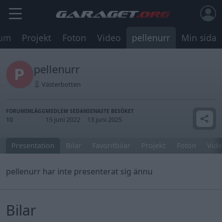
rum
Projekt
Foton
Video
pellenurr
Min sida
pellenurr
Västerbotten
FORUMINLÄGG
MEDLEM SEDAN
SENASTE BESÖKET
10
15 juni 2022
13 juni 2025
Presentation
Bilar
Favoritbilar
Projekt
Foton
Vide
pellenurr har inte presenterat sig ännu
Bilar