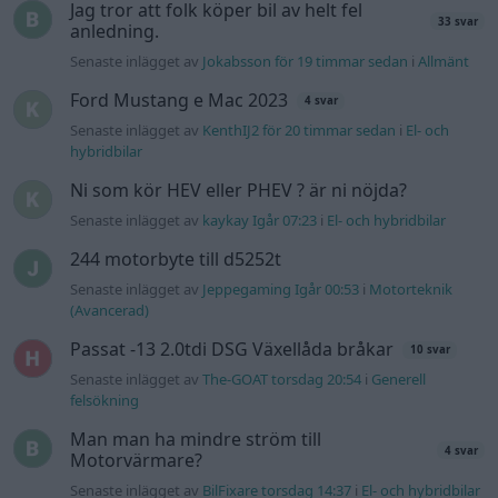
Jag tror att folk köper bil av helt fel
33 svar
anledning.
Senaste inlägget av
Jokabsson för 19 timmar sedan
i
Allmänt
Ford Mustang e Mac 2023
4 svar
Senaste inlägget av
KenthIJ2 för 20 timmar sedan
i
El- och
hybridbilar
Ni som kör HEV eller PHEV ? är ni nöjda?
Senaste inlägget av
kaykay Igår 07:23
i
El- och hybridbilar
244 motorbyte till d5252t
Senaste inlägget av
Jeppegaming Igår 00:53
i
Motorteknik
(Avancerad)
Passat -13 2.0tdi DSG Växellåda bråkar
10 svar
Senaste inlägget av
The-GOAT torsdag 20:54
i
Generell
felsökning
Man man ha mindre ström till
4 svar
Motorvärmare?
Senaste inlägget av
BilFixare torsdag 14:37
i
El- och hybridbilar