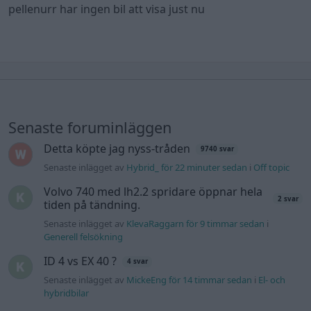
pellenurr har ingen bil att visa just nu
Senaste foruminläggen
Detta köpte jag nyss-tråden
9740 svar
Senaste inlägget av
Hybrid_ för 22 minuter sedan
i
Off topic
Volvo 740 med lh2.2 spridare öppnar hela
2 svar
tiden på tändning.
Senaste inlägget av
KlevaRaggarn för 9 timmar sedan
i
Generell felsökning
ID 4 vs EX 40 ?
4 svar
Senaste inlägget av
MickeEng för 14 timmar sedan
i
El- och
hybridbilar