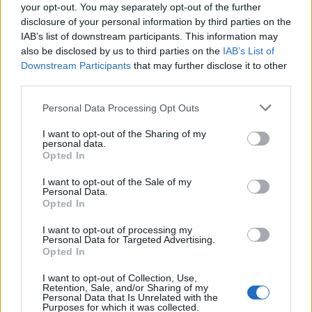
Senaste inlägget av
hugger69 torsdag 23:01
i
Projekt
your opt-out. You may separately opt-out of the further
disclosure of your personal information by third parties on the
Camaro som bruksbil?!
57 svar
IAB’s list of downstream participants. This information may
Senaste inlägget av
Ev_volvo142 torsdag 22:10
i
Projekt
also be disclosed by us to third parties on the
IAB’s List of
Downstream Participants
that may further disclose it to other
Volkswagen split bus t1 1962
2559 svar
third parties.
Senaste inlägget av
Dr_snuggels torsdag 21:09
i
Projekt
Personal Data Processing Opt Outs
Golf Mk2 16v Turbo
137 svar
Senaste inlägget av
16vt4m torsdag 19:51
i
Projekt
I want to opt-out of the Sharing of my
personal data.
Vw 1956 oval prosjekt
Opted In
11 svar
Senaste inlägget av
jarleb torsdag 17:26
i
Projekt
I want to opt-out of the Sale of my
Personal Data.
Volvo 245 ?Turbo?
40 svar
Opted In
Senaste inlägget av
Marurb1 onsdag 23:42
i
Projekt
I want to opt-out of processing my
Personal Data for Targeted Advertising.
Renovering av en Honda Civic Aerodeck
181 svar
Opted In
VTi
Senaste inlägget av
Xebers76 onsdag 20:48
i
Projekt
I want to opt-out of Collection, Use,
Retention, Sale, and/or Sharing of my
Nyaste forumtrådarna
Personal Data that Is Unrelated with the
Purposes for which it was collected.