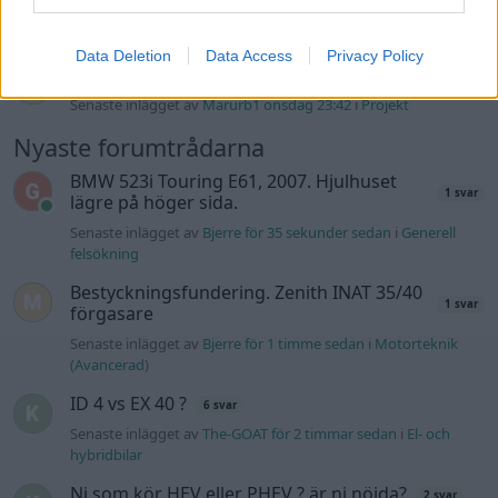
Golf Mk2 16v Turbo
137 svar
Senaste inlägget av
16vt4m torsdag 19:51
i
Projekt
Data Deletion
Data Access
Privacy Policy
Volvo 245 ?Turbo?
40 svar
Senaste inlägget av
Marurb1 onsdag 23:42
i
Projekt
Nyaste forumtrådarna
BMW 523i Touring E61, 2007. Hjulhuset
1 svar
lägre på höger sida.
Senaste inlägget av
Bjerre för 35 sekunder sedan
i
Generell
felsökning
Bestyckningsfundering. Zenith INAT 35/40
1 svar
förgasare
Senaste inlägget av
Bjerre för 1 timme sedan
i
Motorteknik
(Avancerad)
ID 4 vs EX 40 ?
6 svar
Senaste inlägget av
The-GOAT för 2 timmar sedan
i
El- och
hybridbilar
Ni som kör HEV eller PHEV ? är ni nöjda?
2 svar