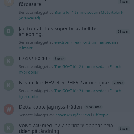
1 svar
förgasare
Senaste inlägget av
Bjerre för 1 timme sedan
i
Motorteknik
(Avancerad)
Jag tror att folk köper bil av helt fel
39 svar
anledning.
Senaste inlägget av
elektronikfreak för 2 timmar sedan
i
Allmänt
ID 4 vs EX 40 ?
6 svar
Senaste inlägget av
The-GOAT för 2 timmar sedan
i
El- och
hybridbilar
Ni som kör HEV eller PHEV ? är ni nöjda?
2 svar
Senaste inlägget av
The-GOAT för 2 timmar sedan
i
El- och
hybridbilar
Detta köpte jag nyss-tråden
9743 svar
Senaste inlägget av
Jesper328 Igår 11:59
i
Off topic
Volvo 740 med lh2.2 spridare öppnar hela
2 svar
tiden på tändning.