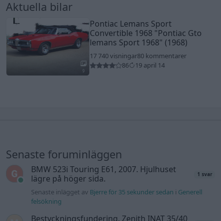
Aktuella bilar
Pontiac Lemans Sport
Convertible 1968
"Pontiac Gto
lemans Sport 1968"
(1968)
17 740 visningar
80 kommentarer
86
19 april 14
9
Senaste foruminläggen
BMW 523i Touring E61, 2007. Hjulhuset
1 svar
lägre på höger sida.
Senaste inlägget av
Bjerre för 35 sekunder sedan
i
Generell
felsökning
Bestyckningsfundering. Zenith INAT 35/40