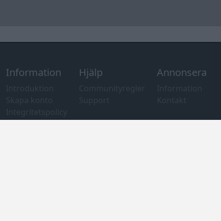
Information
Hjälp
Annonsera
Introduktion
Communityregler
Information
Skapa konto
Support
Kontakt
Integritetspolicy
och information
om användning
av cookies
Övrig
information
Övrigt
Tips och
förslag