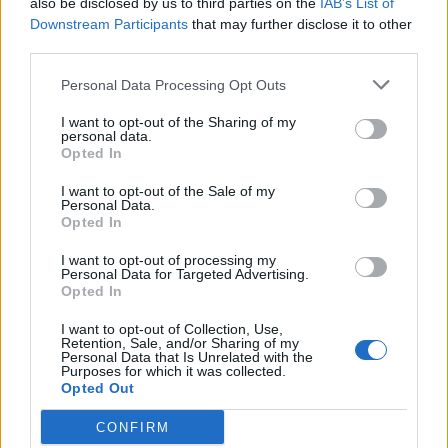
also be disclosed by us to third parties on the
IAB’s List of
Puttelitens projekt Audi S2 Avant. Back
Downstream Participants
that may further disclose it to other
900 svar
to basic. + garagefix.
third parties.
Senaste inlägget av
Putteliten fredag 22:10
i
Projekt
Personal Data Processing Opt Outs
Volkswagen Golf MK4 v6 4motion OEM++
14 svar
med JDM inspiration.
I want to opt-out of the Sharing of my
personal data.
Senaste inlägget av
Stol3n_Identity fredag 10:06
i
Projekt
Opted In
Manta b som ska räddas (kaross eller
I want to opt-out of the Sale of my
122 svar
delar sökes)
Personal Data.
Opted In
Senaste inlägget av
Tyfors torsdag 23:25
i
Projekt
I want to opt-out of processing my
Huggern goes big block with 427 ZL-1!
551 svar
Personal Data for Targeted Advertising.
Opted In
Senaste inlägget av
hugger69 torsdag 23:01
i
Projekt
Camaro som bruksbil?!
I want to opt-out of Collection, Use,
57 svar
Retention, Sale, and/or Sharing of my
Senaste inlägget av
Ev_volvo142 torsdag 22:10
i
Projekt
Personal Data that Is Unrelated with the
Purposes for which it was collected.
Opted Out
Volkswagen split bus t1 1962
2559 svar
Senaste inlägget av
Dr_snuggels torsdag 21:09
i
Projekt
CONFIRM