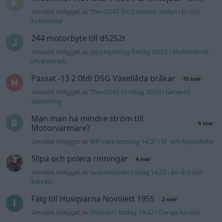
Senaste inlägget av
The-GOAT för 2 timmar sedan
i
El- och
hybridbilar
244 motorbyte till d5252t
Senaste inlägget av
Jeppegaming fredag 00:53
i
Motorteknik
(Avancerad)
Passat -13 2.0tdi DSG Växellåda bråkar
10 svar
Senaste inlägget av
The-GOAT torsdag 20:54
i
Generell
felsökning
Man man ha mindre ström till
4 svar
Motorvärmare?
Senaste inlägget av
BilFixare torsdag 14:37
i
El- och hybridbilar
Slipa och polera rinningar
4 svar
Senaste inlägget av
turboblondie tisdag 14:22
i
Bilvård och
biltvätt
Fälg till Husqvarna Novolett 1955
2 svar
Senaste inlägget av
Mossan1 tisdag 19:42
i
Övriga fordon