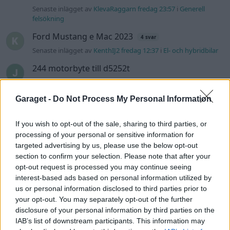
Senaste inlägget av
KlevaRaggarn fredag 23:57
i
Generell
felsökning
Ford Mustang e Mac 2023
4 svar
Senaste inlägget av
KenthIJ2 fredag 12:37
i
El- och hybridbilar
244 motorbyte till d5252t
Senaste inlägget av
Jeppegaming fredag 00:53
i
Motorteknik
(Avancerad)
Garaget -
Do Not Process My Personal Information
Passat -13 2.0tdi DSG Växellåda bråkar
10 svar
Senaste inlägget av
The-GOAT torsdag 20:54
i
Generell
If you wish to opt-out of the sale, sharing to third parties, or
felsökning
processing of your personal or sensitive information for
targeted advertising by us, please use the below opt-out
Senaste projektinläggen
section to confirm your selection. Please note that after your
opt-out request is processed you may continue seeing
A90 Supra
387 svar
interest-based ads based on personal information utilized by
Senaste inlägget av
Rikard_Persson för 7 minuter sedan
i
us or personal information disclosed to third parties prior to
Projekt
your opt-out. You may separately opt-out of the further
Vw 1956 oval prosjekt
disclosure of your personal information by third parties on the
12 svar
IAB’s list of downstream participants. This information may
Senaste inlägget av
jarleb för 15 timmar sedan
i
Projekt