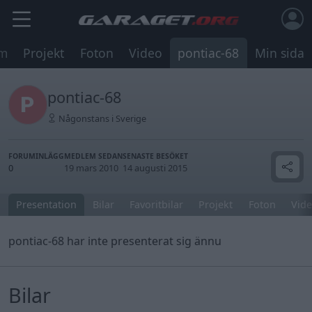
um
Projekt
Foton
Video
pontiac-68
Min sida
pontiac-68
Någonstans i Sverige
FORUMINLÄGG
MEDLEM SEDAN
SENASTE BESÖKET
0
19 mars 2010
14 augusti 2015
Presentation
Bilar
Favoritbilar
Projekt
Foton
Vide
pontiac-68 har inte presenterat sig ännu
Bilar