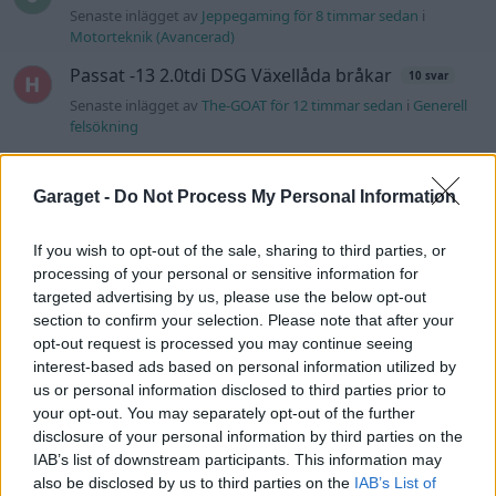
Senaste inlägget av
Jeppegaming för 8 timmar sedan
i
Motorteknik (Avancerad)
Passat -13 2.0tdi DSG Växellåda bråkar
10 svar
Senaste inlägget av
The-GOAT för 12 timmar sedan
i
Generell
felsökning
Jag tror att folk köper bil av helt fel
30 svar
anledning.
Garaget -
Do Not Process My Personal Information
Senaste inlägget av
The-GOAT för 15 timmar sedan
i
Allmänt
If you wish to opt-out of the sale, sharing to third parties, or
Man man ha mindre ström till
4 svar
Motorvärmare?
processing of your personal or sensitive information for
targeted advertising by us, please use the below opt-out
Senaste inlägget av
BilFixare för 19 timmar sedan
i
El- och
section to confirm your selection. Please note that after your
hybridbilar
opt-out request is processed you may continue seeing
Inget bromstryck efter byte av bromsok
interest-based ads based on personal information utilized by
6 svar
(Golf V 1.6)
us or personal information disclosed to third parties prior to
your opt-out. You may separately opt-out of the further
Senaste inlägget av
jaka54 för 23 timmar sedan
i
Chassi,
disclosure of your personal information by third parties on the
bromsar, transmission och däck
IAB’s list of downstream participants. This information may
Kia Ceed 2017 batteritorsk med jämna
also be disclosed by us to third parties on the
IAB’s List of
46 svar