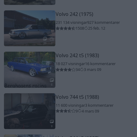
3
Volvo 242 (1975)
231 134 visningar
927 kommentarer
1508
25 feb. 12
20
1
Volvo 242 t5 (1983)
18 027 visningar
16 kommentarer
34
3 mars 09
8
Volvo 744 t5 (1988)
11 600 visningar
3 kommentarer
9
4 mars 09
9