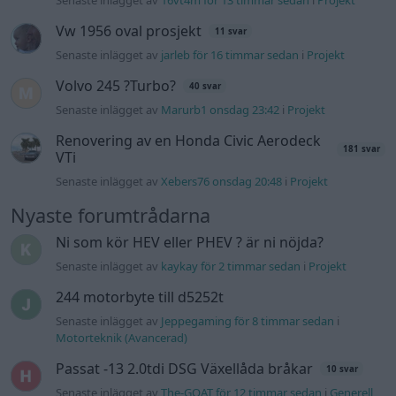
Vw 1956 oval prosjekt
11 svar
Senaste inlägget av
jarleb för 16 timmar sedan
i
Projekt
Volvo 245 ?Turbo?
40 svar
Senaste inlägget av
Marurb1 onsdag 23:42
i
Projekt
Renovering av en Honda Civic Aerodeck
181 svar
VTi
Senaste inlägget av
Xebers76 onsdag 20:48
i
Projekt
Nyaste forumtrådarna
Ni som kör HEV eller PHEV ? är ni nöjda?
Senaste inlägget av
kaykay för 2 timmar sedan
i
Projekt
244 motorbyte till d5252t
Senaste inlägget av
Jeppegaming för 8 timmar sedan
i
Motorteknik (Avancerad)
Passat -13 2.0tdi DSG Växellåda bråkar
10 svar
Senaste inlägget av
The-GOAT för 12 timmar sedan
i
Generell