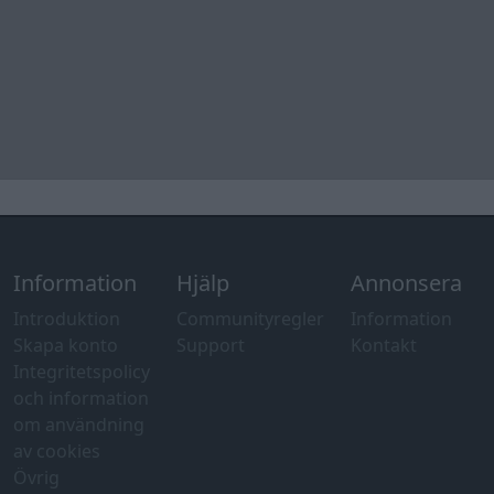
Information
Hjälp
Annonsera
Introduktion
Communityregler
Information
Skapa konto
Support
Kontakt
Integritetspolicy
och information
om användning
av cookies
Övrig