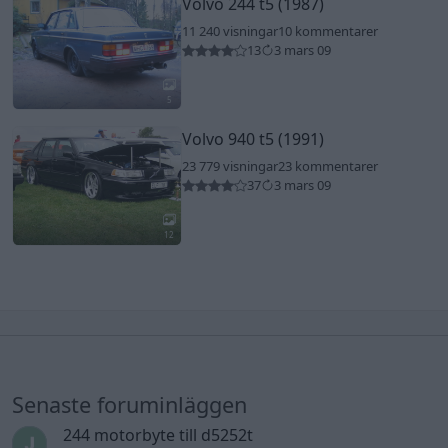
Volvo 244 t5 (1987)
11 240 visningar
10 kommentarer
13
3 mars 09
5
Volvo 940 t5 (1991)
23 779 visningar
23 kommentarer
37
3 mars 09
12
Senaste foruminläggen
244 motorbyte till d5252t