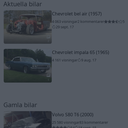
Aktuella bilar
Chevrolet bel air (1957)
4 063 visningar
2 kommentarer
5
29 sept. 17
2
Chevrolet impala 65 (1965)
4 161 visningar
9 aug. 17
1
Gamla bilar
Volvo S80 T6 (2000)
25 580 visningar
83 kommentarer
54
18 sept. 15