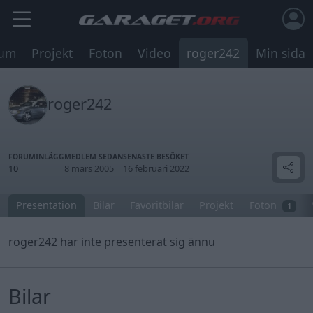
rum
Projekt
Foton
Video
roger242
Min sida
roger242
FORUMINLÄGG
MEDLEM SEDAN
SENASTE BESÖKET
10
8 mars 2005
16 februari 2022
Presentation
Bilar
Favoritbilar
Projekt
Foton
1
roger242 har inte presenterat sig ännu
Bilar