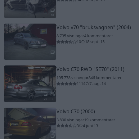
18
Volvo v70
"bruksvagnen"
(2004)
8 735 visningar
4 kommentarer
10
18 sept. 15
3
Volvo C70 RWD
"SE70"
(2011)
195 778 visningar
846 kommentarer
1114
7 aug. 14
20
6
Volvo C70 (2000)
3 890 visningar
19 kommentarer
3
4 juni 13