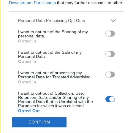
mellanrum. Varför?
Downstream Participants
that may further disclose it to other
Senaste inlägget av
Ansan onsdag 15:29
i
Generell felsökning
third parties.
Övertryck i vevhus, Volvo 940 b230fk
1 svar
Personal Data Processing Opt Outs
Senaste inlägget av
Mossan1 onsdag 11:07
i
Generell
I want to opt-out of the Sharing of my
felsökning
personal data.
Opted In
Fälg till Husqvarna Novolett 1955
2 svar
Senaste inlägget av
Mossan1 tisdag 19:42
i
Övriga fordon
I want to opt-out of the Sale of my
Personal Data.
Slipa och polera rinningar
Opted In
4 svar
Senaste inlägget av
turboblondie tisdag 14:22
i
Bilvård och
I want to opt-out of processing my
biltvätt
Personal Data for Targeted Advertising.
Opted In
VW LT35 -04 2.5 TDI dör sporadiskt under
körning, startar direkt efter nyckelcykel.
1 svar
I want to opt-out of Collection, Use,
Delar bytta utan resultat.
Retention, Sale, and/or Sharing of my
Personal Data that Is Unrelated with the
Senaste inlägget av
Jesper328 tisdag 12:52
i
Generell
Purposes for which it was collected.
felsökning
Opted Out
Senaste projektinläggen
CONFIRM
Volkswagen Golf MK4 v6 4motion OEM++