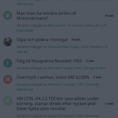
felsökning
Man man ha mindre ström till
4 svar
Motorvärmare?
Senaste inlägget av
BilFixare för 19 timmar sedan
i
El- och
hybridbilar
Slipa och polera rinningar
4 svar
Senaste inlägget av
turboblondie tisdag 14:22
i
Bilvård och
biltvätt
Fälg till Husqvarna Novolett 1955
2 svar
Senaste inlägget av
Mossan1 tisdag 19:42
i
Övriga fordon
Övertryck i vevhus, Volvo 940 b230fk
1 svar
Senaste inlägget av
Mossan1 onsdag 11:07
i
Generell
felsökning
VW LT35 -04 2.5 TDI dör sporadiskt under
körning, startar direkt efter nyckelcykel.
1 svar
Delar bytta utan resultat.
Senaste inlägget av
Jesper328 tisdag 12:52
i
Generell