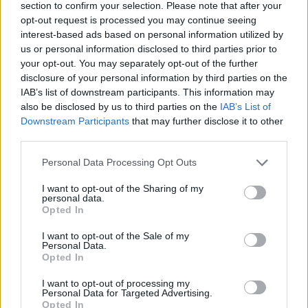
section to confirm your selection. Please note that after your
Senaste inlägget av
Jeppegaming fredag 00:53
i
Motorteknik
opt-out request is processed you may continue seeing
(Avancerad)
interest-based ads based on personal information utilized by
Passat -13 2.0tdi DSG Växellåda bråkar
us or personal information disclosed to third parties prior to
10 svar
your opt-out. You may separately opt-out of the further
Senaste inlägget av
The-GOAT torsdag 20:54
i
Generell
disclosure of your personal information by third parties on the
felsökning
IAB’s list of downstream participants. This information may
Senaste projektinläggen
also be disclosed by us to third parties on the
IAB’s List of
Downstream Participants
that may further disclose it to other
Vw 1956 oval prosjekt
12 svar
third parties.
Senaste inlägget av
jarleb för 14 timmar sedan
i
Projekt
Personal Data Processing Opt Outs
Puttelitens projekt Audi S2 Avant. Back
900 svar
to basic. + garagefix.
I want to opt-out of the Sharing of my
personal data.
Senaste inlägget av
Putteliten fredag 22:10
i
Projekt
Opted In
Volkswagen Golf MK4 v6 4motion OEM++
14 svar
I want to opt-out of the Sale of my
med JDM inspiration.
Personal Data.
Senaste inlägget av
Stol3n_Identity fredag 10:06
i
Projekt
Opted In
Manta b som ska räddas (kaross eller
I want to opt-out of processing my
122 svar
delar sökes)
Personal Data for Targeted Advertising.
Opted In