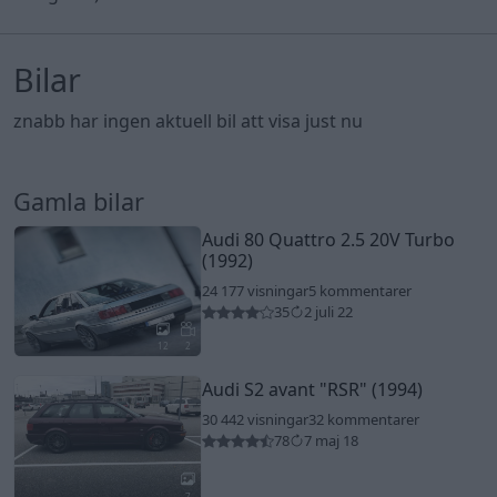
Bilar
znabb har ingen aktuell bil att visa just nu
Gamla bilar
Audi 80 Quattro 2.5 20V Turbo
(1992)
24 177 visningar
5 kommentarer
35
2 juli 22
12
2
Audi S2 avant "RSR" (1994)
30 442 visningar
32 kommentarer
78
7 maj 18
7