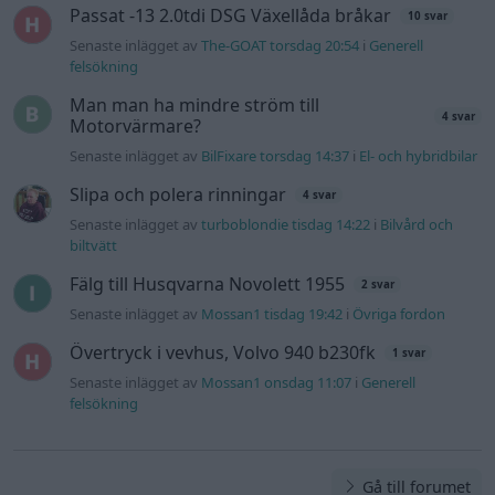
Passat -13 2.0tdi DSG Växellåda bråkar
10 svar
Senaste inlägget av
The-GOAT torsdag 20:54
i
Generell
felsökning
Man man ha mindre ström till
4 svar
Motorvärmare?
Senaste inlägget av
BilFixare torsdag 14:37
i
El- och hybridbilar
Slipa och polera rinningar
4 svar
Senaste inlägget av
turboblondie tisdag 14:22
i
Bilvård och
biltvätt
Fälg till Husqvarna Novolett 1955
2 svar
Senaste inlägget av
Mossan1 tisdag 19:42
i
Övriga fordon
Övertryck i vevhus, Volvo 940 b230fk
1 svar
Senaste inlägget av
Mossan1 onsdag 11:07
i
Generell
felsökning
Gå till forumet