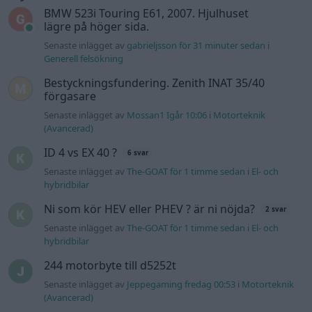
BMW 523i Touring E61, 2007. Hjulhuset
lägre på höger sida.
Senaste inlägget av
gabrieljsson för 31 minuter sedan
i
Generell felsökning
Bestyckningsfundering. Zenith INAT 35/40
förgasare
Senaste inlägget av
Mossan1 Igår 10:06
i
Motorteknik
(Avancerad)
ID 4 vs EX 40 ?
6 svar
Senaste inlägget av
The-GOAT för 1 timme sedan
i
El- och
hybridbilar
Ni som kör HEV eller PHEV ? är ni nöjda?
2 svar
Senaste inlägget av
The-GOAT för 1 timme sedan
i
El- och
hybridbilar
244 motorbyte till d5252t
Senaste inlägget av
Jeppegaming fredag 00:53
i
Motorteknik
(Avancerad)