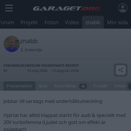
Forum
Projekt
Foton
Video
znabb
Min sida
znabb
Södertälje
FORUMINLÄGG
MEDLEM SEDAN
SENASTE BESÖKET
61
19 maj 2006
13 augusti 2024
Presentation
Bilar
Favoritbilar
Projekt
Foton
42
Jobbar till vardags med underhållsutveckling
Hjärtat har alltid klappat starkt för audi & speciellt med
20V turbofemma (Ljudet och gott om effekt är
oslagbart)