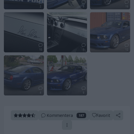
2
9
19
10
5
12
4
9
Kommentera
Favorit
187