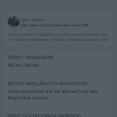
nylen_saleen
nylen_saleen har haft bilen sedan mars 2008
25 032 visningar
(10 idag)
240 betyg
187 kommentarer
46 favoriter
7 utmärkelser
Uppdaterad 24 februari 2009
Skapad 2 augusti 2008
EFFEKT / VRIDMOMENT
465 hk / 580 Nm
MOTOR, VÄXELLÅDA OCH AVGASSYSTEM
kompressormatad 4,6L V8. Manuell 5 vxl. låda
Magna flow exhaust
EFFEKT OCH PRESTANDA (INGÅENDE)