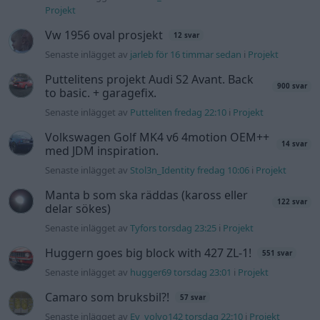
122 svar
delar sökes)
Senaste inlägget av
Tyfors torsdag 23:25
i
Projekt
Huggern goes big block with 427 ZL-1!
551 svar
Senaste inlägget av
hugger69 torsdag 23:01
i
Projekt
Camaro som bruksbil?!
57 svar
Senaste inlägget av
Ev_volvo142 torsdag 22:10
i
Projekt
Volkswagen split bus t1 1962
2559 svar
Senaste inlägget av
Dr_snuggels torsdag 21:09
i
Projekt
Golf Mk2 16v Turbo
137 svar
Senaste inlägget av
16vt4m torsdag 19:51
i
Projekt
Volvo 245 ?Turbo?
40 svar
Senaste inlägget av
Marurb1 onsdag 23:42
i
Projekt
Nyaste forumtrådarna
BMW 523i Touring E61, 2007. Hjulhuset
1 svar
lägre på höger sida.