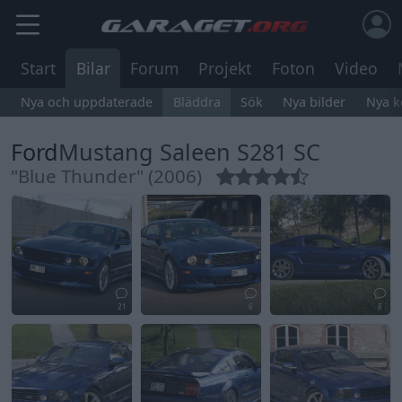
Start
Bilar
Forum
Projekt
Foton
Video
Nya och uppdaterade
Bläddra
Sök
Nya bilder
Nya 
Ford
Mustang Saleen S281 SC
"Blue Thunder" (2006)
21
6
8