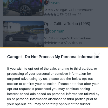
easos
36 930 visningar
174 kommentarer
154
23 maj 14
20
Opel Calibra Turbo (1993)
conman
60 708 visningar
53 kommentarer
289
29 dec. 14
20
13
Dodge Charger 500
"Hi Impact -
Garaget -
Do Not Process My Personal Information
Sublime"
(1970)
Chevelle_71
If you wish to opt-out of the sale, sharing to third parties, or
processing of your personal or sensitive information for
16 818 visningar
76 kommentarer
targeted advertising by us, please use the below opt-out
95
1 juni 15
18
1
section to confirm your selection. Please note that after your
Mercedes SL 63 Amg
"Black
opt-out request is processed you may continue seeing
Beast"
(2009)
interest-based ads based on personal information utilized by
us or personal information disclosed to third parties prior to
jkh
your opt-out. You may separately opt-out of the further