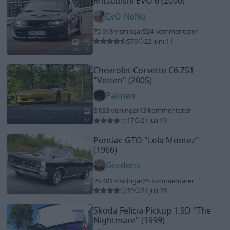
Mitsubishi EVO 6 (2000)
EvO-NeNo
75 018 visningar
524 kommentarer
579
22 juni 11
20
5
Chevrolet Corvette C6 Z51
"Vetten"
(2005)
Palmen
8 033 visningar
13 kommentarer
17
21 juli 19
17
Pontiac GTO
"Lola Montez"
(1966)
Gordons
26 401 visningar
25 kommentarer
39
21 juli 23
20
Skoda Felicia Pickup 1,9D
"The
Nightmare"
(1999)