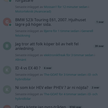
ID 4 vs EX 40 ?
6 svar
Senaste inlägget av
The-GOAT för 3 timmar sedan
i
El- och
hybridbilar
Ni som kör HEV eller PHEV ? är ni nöjda?
2 svar
Senaste inlägget av
The-GOAT för 4 timmar sedan
i
El- och
hybridbilar
Detta köpte jag nyss-tråden
9743 svar
Senaste inlägget av
Jesper328 Igår 11:59
i
Off topic
Volvo 740 med lh2.2 spridare öppnar hela
2 svar
tiden på tändning.
Senaste inlägget av
KlevaRaggarn fredag 23:57
i
Generell
felsökning
Ford Mustang e Mac 2023
4 svar
Senaste inlägget av
KenthIJ2 fredag 12:37
i
El- och hybridbilar
244 motorbyte till d5252t
Senaste inlägget av
Jeppegaming fredag 00:53
i
Motorteknik
(Avancerad)