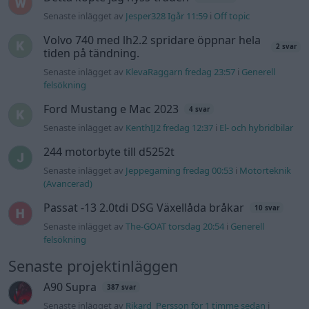
Passat -13 2.0tdi DSG Växellåda bråkar
10 svar
Senaste inlägget av
The-GOAT torsdag 20:54
i
Generell
felsökning
Senaste projektinläggen
A90 Supra
387 svar
Senaste inlägget av
Rikard_Persson för 1 timme sedan
i
Projekt
Vw 1956 oval prosjekt
12 svar
Senaste inlägget av
jarleb för 16 timmar sedan
i
Projekt
Puttelitens projekt Audi S2 Avant. Back
900 svar
to basic. + garagefix.
Senaste inlägget av
Putteliten fredag 22:10
i
Projekt
Volkswagen Golf MK4 v6 4motion OEM++
14 svar
med JDM inspiration.
Senaste inlägget av
Stol3n_Identity fredag 10:06
i
Projekt
Manta b som ska räddas (kaross eller