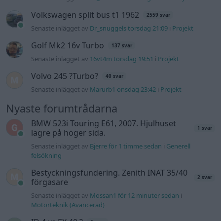
Senaste inlägget av
Bjerre för 1 timme sedan
i
Generell
felsökning
Bestyckningsfundering. Zenith INAT 35/40
2 svar
förgasare
Senaste inlägget av
Mossan1 för 12 minuter sedan
i
Motorteknik (Avancerad)
ID 4 vs EX 40 ?
6 svar
Senaste inlägget av
The-GOAT för 3 timmar sedan
i
El- och
hybridbilar
Ni som kör HEV eller PHEV ? är ni nöjda?
2 svar
Senaste inlägget av
The-GOAT för 4 timmar sedan
i
El- och
hybridbilar
244 motorbyte till d5252t
Senaste inlägget av
Jeppegaming fredag 00:53
i
Motorteknik
(Avancerad)
Passat -13 2.0tdi DSG Växellåda bråkar
10 svar
Senaste inlägget av
The-GOAT torsdag 20:54
i
Generell