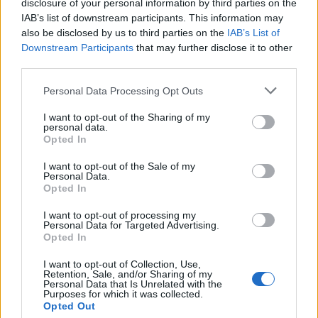
7 818 visningar
34 kommentarer
disclosure of your personal information by third parties on the
33
17 nov. 17
14
IAB’s list of downstream participants. This information may
also be disclosed by us to third parties on the
IAB’s List of
Ford Mustang (2015)
Downstream Participants
that may further disclose it to other
SkylinePeter
third parties.
17 886 visningar
25 kommentarer
Personal Data Processing Opt Outs
37
9 mars 19
14
I want to opt-out of the Sharing of my
personal data.
Mercedes A250 amg sport 4matic
Opted In
"Carlsson performance"
(2014)
I want to opt-out of the Sale of my
EricssonAnders
Personal Data.
Opted In
7 561 visningar
20 kommentarer
18
2 april 17
13
I want to opt-out of processing my
Personal Data for Targeted Advertising.
BMW M5 E28 CSL
"Batmobile"
Opted In
(1987)
I want to opt-out of Collection, Use,
kinnby
Retention, Sale, and/or Sharing of my
Personal Data that Is Unrelated with the
136 071 visningar
516 kommentarer
Purposes for which it was collected.
1049
19 april 12
20
2
Opted Out