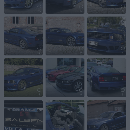
15
6
20
2
9
4
9
9
8