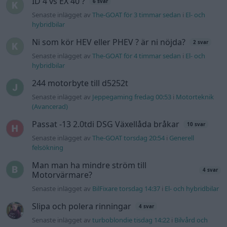
felsökning
Man man ha mindre ström till
4 svar
Motorvärmare?
Senaste inlägget av
BilFixare torsdag 14:37
i
El- och hybridbilar
Slipa och polera rinningar
4 svar
Senaste inlägget av
turboblondie tisdag 14:22
i
Bilvård och
biltvätt
Fälg till Husqvarna Novolett 1955
2 svar
Senaste inlägget av
Mossan1 tisdag 19:42
i
Övriga fordon
Övertryck i vevhus, Volvo 940 b230fk
1 svar
Senaste inlägget av
Mossan1 onsdag 11:07
i
Generell
felsökning
Gå till forumet