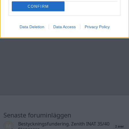
CONFIRM
Data Deletion
Data Access
Privacy Policy
Senaste foruminläggen
Bestyckningsfundering. Zenith INAT 35/40
2 svar
förgasare
Senaste inlägget av
Mossan1 för 12 minuter sedan
i
Motorteknik (Avancerad)
BMW 523i Touring E61, 2007. Hjulhuset
1 svar
lägre på höger sida.
Senaste inlägget av
Bjerre för 1 timme sedan
i
Generell
felsökning
Jag tror att folk köper bil av helt fel
39 svar
anledning.
Senaste inlägget av
elektronikfreak för 3 timmar sedan
i
Allmänt