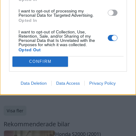
I want to opt-out of processing my
Personal Data for Targeted Advertising.
Opted In
I want to opt-out of Collection, Use,
Retention, Sale, and/or Sharing of my
Personal Data that Is Unrelated with the
Purposes for which it was collected.
Opted Out
CONFIRM
13
Data Deletion
Data Access
Privacy Policy
Saab 9-5 Aero (2005)
4 374 visningar
29 april 23
Visa fler
Rekommenderade bilar
Honda S2000 (2001)