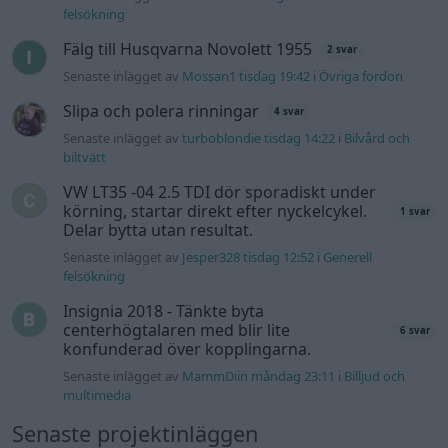
felsökning
Insignia 2018 - Tänkte byta
centerhögtalaren med blir lite
6 svar
konfunderad över kopplingarna.
Senaste inlägget av
MammDiin måndag 23:11
i
Billjud och
multimedia
Senaste projektinläggen
Manta b som ska räddas (kaross eller
122 svar
delar sökes)
Senaste inlägget av
Tyfors för 48 minuter sedan
i
Projekt
Huggern goes big block with 427 ZL-1!
551 svar
Senaste inlägget av
hugger69 för 1 timme sedan
i
Projekt
Camaro som bruksbil?!
57 svar
Senaste inlägget av
Ev_volvo142 för 2 timmar sedan
i
Projekt
Volkswagen split bus t1 1962
2559 svar
Senaste inlägget av
Dr_snuggels för 3 timmar sedan
i
Projekt