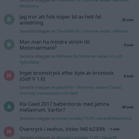
Senaste inlägget av
jaka54 för 14 timmar sedan
i
Chassi,
bromsar, transmission och däck
Kia Ceed 2017 batteritorsk med jämna
46 svar
mellanrum. Varför?
Senaste inlägget av
Ansan onsdag 15:29
i
Generell felsökning
Övertryck i vevhus, Volvo 940 b230fk
1 svar
Senaste inlägget av
Mossan1 onsdag 11:07
i
Generell
felsökning
Fälg till Husqvarna Novolett 1955
2 svar
Senaste inlägget av
Mossan1 tisdag 19:42
i
Övriga fordon
Slipa och polera rinningar
4 svar
Senaste inlägget av
turboblondie tisdag 14:22
i
Bilvård och
biltvätt
VW LT35 -04 2.5 TDI dör sporadiskt under
körning, startar direkt efter nyckelcykel.
1 svar
Delar bytta utan resultat.
Senaste inlägget av
Jesper328 tisdag 12:52
i
Generell