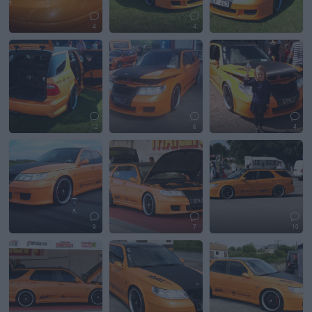
4
4
12
6
4
9
7
10