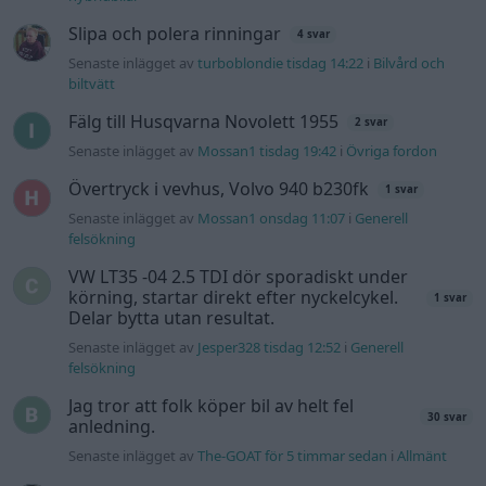
körning, startar direkt efter nyckelcykel.
1 svar
Delar bytta utan resultat.
Senaste inlägget av
Jesper328 tisdag 12:52
i
Generell
felsökning
Jag tror att folk köper bil av helt fel
30 svar
anledning.
Senaste inlägget av
The-GOAT för 5 timmar sedan
i
Allmänt
Ford s max
1 svar
Senaste inlägget av
nucken måndag 06:31
i
Motorteknik
(Grundläggande)
940 92 ABS problem
2 svar
Senaste inlägget av
H-Karlsson måndag 16:23
i
Generell
felsökning
Inget bromstryck efter byte av bromsok
6 svar
(Golf V 1.6)
Senaste inlägget av
jaka54 för 14 timmar sedan
i
Chassi,
bromsar, transmission och däck