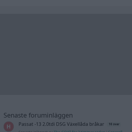
Senaste foruminläggen
Passat -13 2.0tdi DSG Växellåda bråkar
10 svar
Senaste inlägget av
The-GOAT för 3 timmar sedan
i
Generell
felsökning
Jag tror att folk köper bil av helt fel
30 svar
anledning.
Senaste inlägget av
The-GOAT för 5 timmar sedan
i
Allmänt
Man man ha mindre ström till
4 svar
Motorvärmare?
Senaste inlägget av
BilFixare för 9 timmar sedan
i
El- och
hybridbilar
Inget bromstryck efter byte av bromsok
6 svar
(Golf V 1.6)