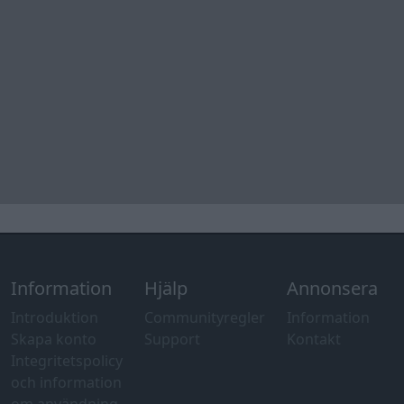
Information
Hjälp
Annonsera
Introduktion
Communityregler
Information
Skapa konto
Support
Kontakt
Integritetspolicy
och information
om användning
av cookies
Övrig
information
Övrigt
Tips och
förslag
Felanmälan
®
GARAGET
v13.2 Copyright © 2001-2026 Garaget Media AB