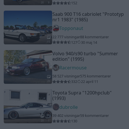
152
20
9
Saab 900 T16 cabriolet
"Prototyp
nr1 1983"
(1985)
Topponaut
22 777 visningar
88 kommentarer
127
30 maj 14
15
Volvo 940/s90 turbo
"Summer
edition"
(1995)
Racermouse
58 527 visningar
575 kommentarer
332
22 april 11
20
Toyota Supra
"1200hpclub"
(1993)
dubrolle
39 402 visningar
59 kommentarer
130
20
1