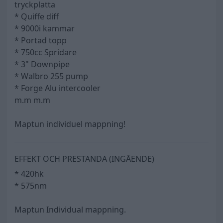
tryckplatta
* Quiffe diff
* 9000i kammar
* Portad topp
* 750cc Spridare
* 3" Downpipe
* Walbro 255 pump
* Forge Alu intercooler
m.m m.m
Maptun individuel mappning!
EFFEKT OCH PRESTANDA (INGÅENDE)
* 420hk
* 575nm
Maptun Individual mappning.