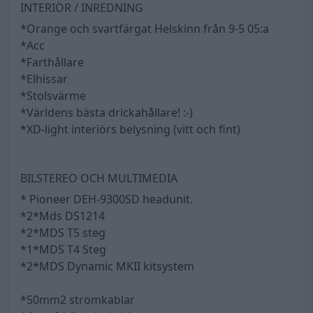
INTERIÖR / INREDNING
*Orange och svartfärgat Helskinn från 9-5 05:a
*Acc
*Farthållare
*Elhissar
*Stolsvärme
*Världens bästa drickahållare! :-)
*XD-light interiörs belysning (vitt och fint)
BILSTEREO OCH MULTIMEDIA
* Pioneer DEH-9300SD headunit.
*2*Mds DS1214
*2*MDS T5 steg
*1*MDS T4 Steg
*2*MDS Dynamic MKII kitsystem
*50mm2 strömkablar