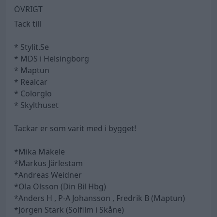
ÖVRIGT
Tack till
* Stylit.Se
* MDS i Helsingborg
* Maptun
* Realcar
* Colorglo
* Skylthuset
Tackar er som varit med i bygget!
*Mika Mäkele
*Markus Järlestam
*Andreas Weidner
*Ola Olsson (Din Bil Hbg)
*Anders H , P-A Johansson , Fredrik B (Maptun)
*Jörgen Stark (Solfilm i Skåne)