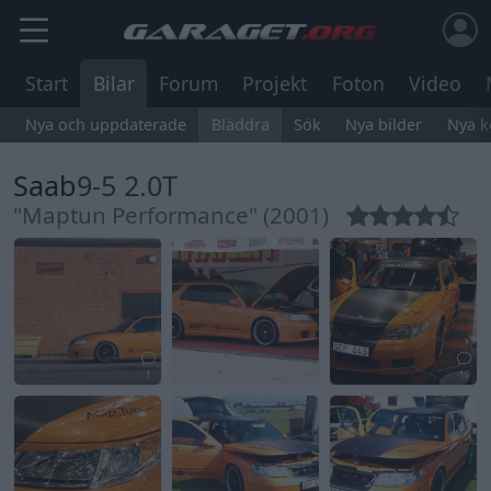
Start
Bilar
Forum
Projekt
Foton
Video
Nya och uppdaterade
Bläddra
Sök
Nya bilder
Nya 
Saab
9-5 2.0T
"Maptun Performance" (2001)
1
10