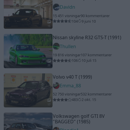
Davidn
15 451 visningar
90 kommentarer
104
9 juni 10
15
Nissan skyline R32 GTS-T (1991)
Thullen
19 816 visningar
107 kommentarer
106
10 juli 15
20
Volvo v40 T (1999)
Emma_88
52 750 visningar
532 kommentarer
483
2 okt. 15
17
Volkswagen golf GTI 8V
"BAGGED"
(1985)