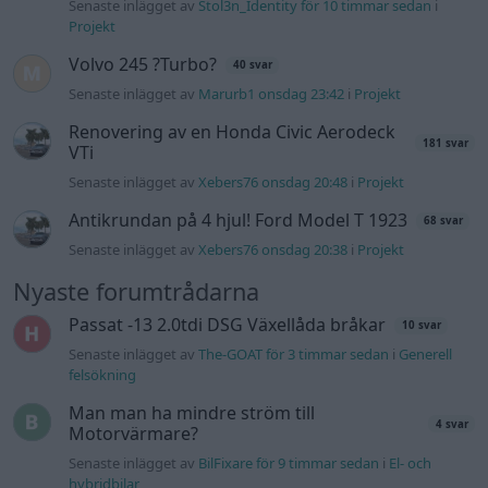
Passat -13 2.0tdi DSG Växellåda bråkar
10 svar
Senaste inlägget av
The-GOAT för 3 timmar sedan
i
Generell
felsökning
Man man ha mindre ström till
4 svar
Motorvärmare?
Senaste inlägget av
BilFixare för 9 timmar sedan
i
El- och
hybridbilar
Slipa och polera rinningar
4 svar
Senaste inlägget av
turboblondie tisdag 14:22
i
Bilvård och
biltvätt
Fälg till Husqvarna Novolett 1955
2 svar
Senaste inlägget av
Mossan1 tisdag 19:42
i
Övriga fordon
Övertryck i vevhus, Volvo 940 b230fk
1 svar
Senaste inlägget av
Mossan1 onsdag 11:07
i
Generell
felsökning
VW LT35 -04 2.5 TDI dör sporadiskt under