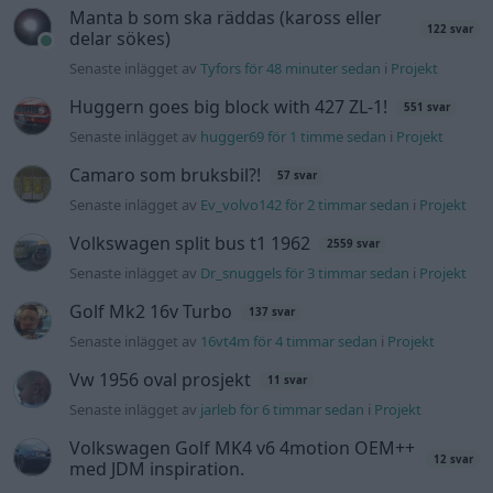
Golf Mk2 16v Turbo
137 svar
Senaste inlägget av
16vt4m för 4 timmar sedan
i
Projekt
Vw 1956 oval prosjekt
11 svar
Senaste inlägget av
jarleb för 6 timmar sedan
i
Projekt
Volkswagen Golf MK4 v6 4motion OEM++
12 svar
med JDM inspiration.
Senaste inlägget av
Stol3n_Identity för 10 timmar sedan
i
Projekt
Volvo 245 ?Turbo?
40 svar
Senaste inlägget av
Marurb1 onsdag 23:42
i
Projekt
Renovering av en Honda Civic Aerodeck
181 svar
VTi
Senaste inlägget av
Xebers76 onsdag 20:48
i
Projekt
Antikrundan på 4 hjul! Ford Model T 1923
68 svar
Senaste inlägget av
Xebers76 onsdag 20:38
i
Projekt
Nyaste forumtrådarna