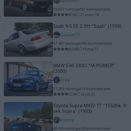
Blondie1
18 837 visningar
87 kommentarer
98
25 mars 18
19
Saab 9-5 SE 2.3ltt
"Saab"
(1998)
Goken71
57 487 visningar
993 kommentarer
548
15 maj 17
20
BMW E46 330Ci
"M-POWER"
(2000)
Frey
11 283 visningar
14 kommentarer
34
14 juli 25
15
Toyota Supra MKIV TT
"1550hk. 9
sek Supra"
(1993)
konny
48 955 visningar
29 kommentarer