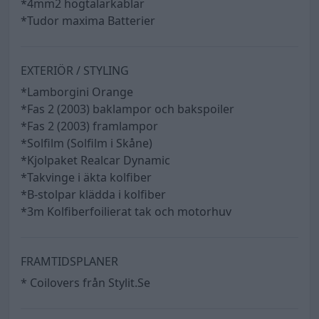
*4mm2 högtalarkablar
*Tudor maxima Batterier
EXTERIÖR / STYLING
*Lamborgini Orange
*Fas 2 (2003) baklampor och bakspoiler
*Fas 2 (2003) framlampor
*Solfilm (Solfilm i Skåne)
*Kjolpaket Realcar Dynamic
*Takvinge i äkta kolfiber
*B-stolpar klädda i kolfiber
*3m Kolfiberfoilierat tak och motorhuv
FRAMTIDSPLANER
* Coilovers från Stylit.Se