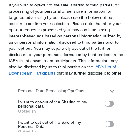
If you wish to opt-out of the sale, sharing to third parties, or
850 visningar
1
21 april 25
processing of your personal or sensitive information for
targeted advertising by us, please use the below opt-out
section to confirm your selection. Please note that after your
opt-out request is processed you may continue seeing
interest-based ads based on personal information utilized by
us or personal information disclosed to third parties prior to
your opt-out. You may separately opt-out of the further
disclosure of your personal information by third parties on the
IAB’s list of downstream participants. This information may
also be disclosed by us to third parties on the
IAB’s List of
Downstream Participants
that may further disclose it to other
third parties.
Personal Data Processing Opt Outs
15
I want to opt-out of the Sharing of my
Saab 9-5 2,3 Aero Hirsch (2005)
personal data.
Opted In
2 552 visningar
1 kommentar
2
21 april 25
I want to opt-out of the Sale of my
Personal Data.
Opted In