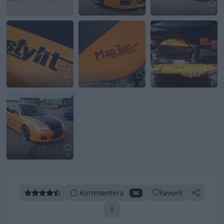
7
6
5
3
2
6
Kommentera
Favorit
96