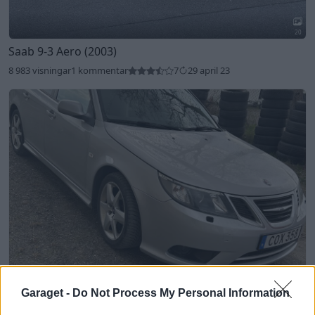
20
Saab 9-3 Aero (2003)
8 983 visningar
1 kommentar
7
29 april 23
9
Garaget -
Do Not Process My Personal Information
Saab 9-3 Vector TID (2010)