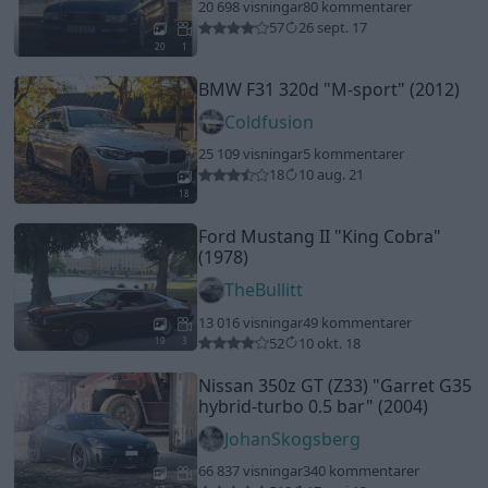
20 698 visningar
80 kommentarer
57
26 sept. 17
20
1
BMW F31 320d
"M-sport"
(2012)
Coldfusion
25 109 visningar
5 kommentarer
18
10 aug. 21
18
Ford Mustang II
"King Cobra"
(1978)
TheBullitt
13 016 visningar
49 kommentarer
52
10 okt. 18
19
3
Nissan 350z GT (Z33)
"Garret G35
hybrid-turbo 0.5 bar"
(2004)
JohanSkogsberg
66 837 visningar
340 kommentarer