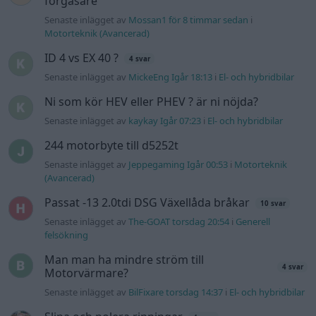
förgasare
Senaste inlägget av
Mossan1 för 8 timmar sedan
i
Motorteknik (Avancerad)
ID 4 vs EX 40 ?
4 svar
Senaste inlägget av
MickeEng Igår 18:13
i
El- och hybridbilar
Ni som kör HEV eller PHEV ? är ni nöjda?
Senaste inlägget av
kaykay Igår 07:23
i
El- och hybridbilar
244 motorbyte till d5252t
Senaste inlägget av
Jeppegaming Igår 00:53
i
Motorteknik
(Avancerad)
Passat -13 2.0tdi DSG Växellåda bråkar
10 svar
Senaste inlägget av
The-GOAT torsdag 20:54
i
Generell
felsökning
Man man ha mindre ström till
4 svar
Motorvärmare?
Senaste inlägget av
BilFixare torsdag 14:37
i
El- och hybridbilar