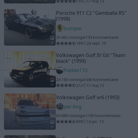
510
17 maj 13
17
2
Porsche 911 C2
"Gemballa RS"
(1998)
bumper
35 062 visningar
133 kommentarer
189
24 sept. 10
20
Volkswagen Golf IV Gti
"Team
black"
(1999)
fredde110
24 145 visningar
346 kommentarer
212
11 maj 13
20
Volkswagen Golf vr6 (1993)
per-ling
63 689 visningar
1195 kommentarer
699
14 jan. 13
20