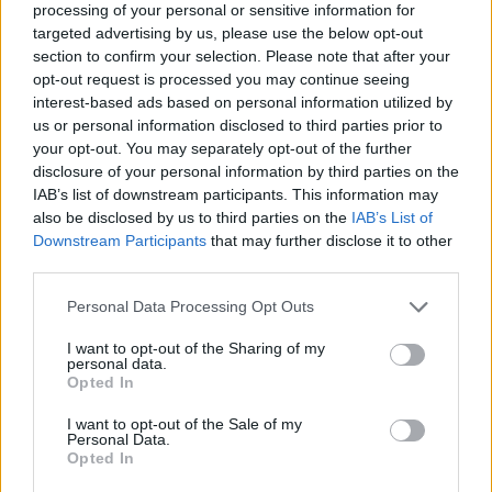
processing of your personal or sensitive information for
targeted advertising by us, please use the below opt-out
Vallåkra
section to confirm your selection. Please note that after your
3:a Pris Bästa Japan Klass2
opt-out request is processed you may continue seeing
interest-based ads based on personal information utilized by
Kinnekulle
us or personal information disclosed to third parties prior to
1:a Pris Bästa Örviga
your opt-out. You may separately opt-out of the further
disclosure of your personal information by third parties on the
2007!
IAB’s list of downstream participants. This information may
also be disclosed by us to third parties on the
IAB’s List of
Elmia:
Downstream Participants
that may further disclose it to other
2:a Multimedia Car Proffs.
third parties.
Emmaboda:
Personal Data Processing Opt Outs
Top 10
I want to opt-out of the Sharing of my
personal data.
Säve:
Opted In
Top 10
I want to opt-out of the Sale of my
Personal Data.
Vallåkra:
Opted In
2:a Bästa Japan