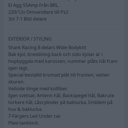
El Agg 55Amp Från BRL.
220/12v Omvandlare till Ps2
3st 7-1 Bild delare
EXTERIÖR / STYLING
Shark Racing 8-delars Wide Bodykitt
Bak kjol, breddning back och sido kjolar är i
hopbyggda med karossen, nummer plåts hål fram
igen lagt.
Special beställd kromad plåt till fronten, vatten
skuren.
Veilside Vinge med kolfiber.
Igen svetsat: Antenn hål, Backspegel hål, Bakrute
torkere hål, Låscylinder på baklucka, Emblem på
huv & baklucka.
7-Färgers Led Under car.
Plexi tanklock.