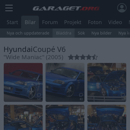
Start
Bilar
Forum
Projekt
Foton
Video
Nya och uppdaterade
Bläddra
Sök
Nya bilder
Nya 
Hyundai
Coupé V6
"Wide Maniac" (2005)
141
83
53