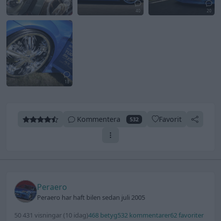
9
40
20
18
Kommentera
Favorit
532
Peraero
Peraero har haft bilen sedan juli 2005
50 431 visningar
(10 idag)
468 betyg
532 kommentarer
62 favoriter