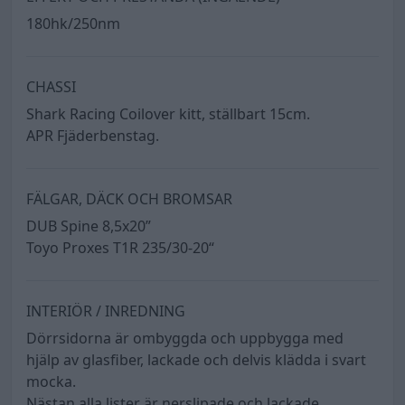
180hk/250nm
CHASSI
Shark Racing Coilover kitt, ställbart 15cm.
APR Fjäderbenstag.
FÄLGAR, DÄCK OCH BROMSAR
DUB Spine 8,5x20”
Toyo Proxes T1R 235/30-20“
INTERIÖR / INREDNING
Dörrsidorna är ombyggda och uppbygga med
hjälp av glasfiber, lackade och delvis klädda i svart
mocka.
Nästan alla lister är nerslipade och lackade,