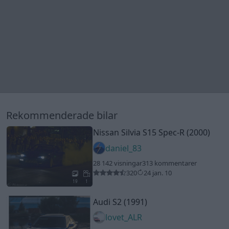
Rekommenderade bilar
Nissan Silvia S15 Spec-R (2000)
daniel_83
28 142 visningar
313 kommentarer
320
24 jan. 10
19
1
Audi S2 (1991)
lovet_ALR