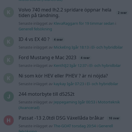
Volvo 740 med lh2.2 spridare öppnar hela
2 svar
tiden på tändning.
Senaste inlägget av
KlevaRaggarn för 19 timmar sedan
i
Generell felsökning
ID 4 vs EX 40 ?
4 svar
Senaste inlägget av
MickeEng Igår 18:13
i
El- och hybridbilar
Ford Mustang e Mac 2023
4 svar
Senaste inlägget av
KenthIJ2 Igår 12:37
i
El- och hybridbilar
Ni som kör HEV eller PHEV ? är ni nöjda?
Senaste inlägget av
kaykay Igår 07:23
i
El- och hybridbilar
244 motorbyte till d5252t
Senaste inlägget av
Jeppegaming Igår 00:53
i
Motorteknik
(Avancerad)
Passat -13 2.0tdi DSG Växellåda bråkar
10 svar
Senaste inlägget av
The-GOAT torsdag 20:54
i
Generell
felsökning