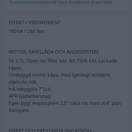
15 utmärkelser
Uppdaterad 13 juli 2010
Skapad 20 april 2006
EFFEKT / VRIDMOMENT
180 hk / 260 Nm
MOTOR, VÄXELLÅDA OCH AVGASSYSTEM
V6 2,7L. Open Air filter kitt. NX 75Hk kitt. Lackade
kåpor.
Ombyggd motor kåpa, med igenlagt emblem,
oljelocks hål,
två inbyggda 7”Lcd.
APR Fjäderbenstag
Egen bygt Avgassytem 2,5" raka rör, med st 4" Japs
dämpare.
EFFEKT OCH PRESTANDA (INGÅENDE)