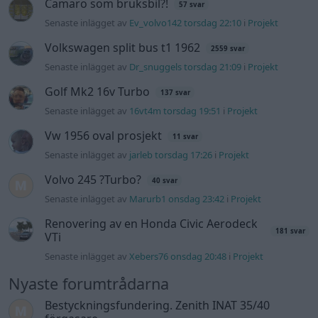
Camaro som bruksbil?!
57 svar
Senaste inlägget av
Ev_volvo142 torsdag 22:10
i
Projekt
Volkswagen split bus t1 1962
2559 svar
Senaste inlägget av
Dr_snuggels torsdag 21:09
i
Projekt
Golf Mk2 16v Turbo
137 svar
Senaste inlägget av
16vt4m torsdag 19:51
i
Projekt
Vw 1956 oval prosjekt
11 svar
Senaste inlägget av
jarleb torsdag 17:26
i
Projekt
Volvo 245 ?Turbo?
40 svar
Senaste inlägget av
Marurb1 onsdag 23:42
i
Projekt
Renovering av en Honda Civic Aerodeck
181 svar
VTi
Senaste inlägget av
Xebers76 onsdag 20:48
i
Projekt
Nyaste forumtrådarna
Bestyckningsfundering. Zenith INAT 35/40