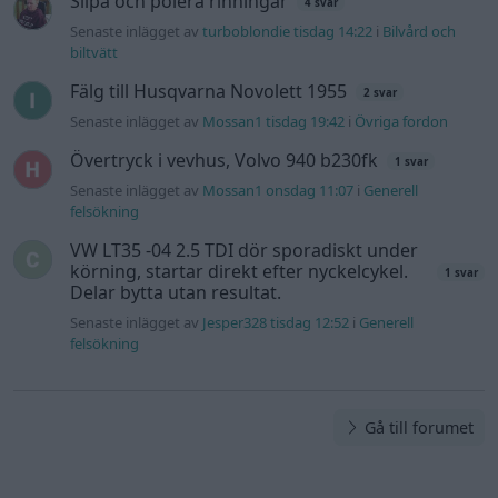
Slipa och polera rinningar
4 svar
Senaste inlägget av
turboblondie tisdag 14:22
i
Bilvård och
biltvätt
Fälg till Husqvarna Novolett 1955
2 svar
Senaste inlägget av
Mossan1 tisdag 19:42
i
Övriga fordon
Övertryck i vevhus, Volvo 940 b230fk
1 svar
Senaste inlägget av
Mossan1 onsdag 11:07
i
Generell
felsökning
VW LT35 -04 2.5 TDI dör sporadiskt under
körning, startar direkt efter nyckelcykel.
1 svar
Delar bytta utan resultat.
Senaste inlägget av
Jesper328 tisdag 12:52
i
Generell
felsökning
Gå till forumet