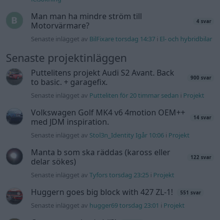
Man man ha mindre ström till
4 svar
Motorvärmare?
Senaste inlägget av
BilFixare torsdag 14:37
i
El- och hybridbilar
Senaste projektinläggen
Puttelitens projekt Audi S2 Avant. Back
900 svar
to basic. + garagefix.
Senaste inlägget av
Putteliten för 20 timmar sedan
i
Projekt
Volkswagen Golf MK4 v6 4motion OEM++
14 svar
med JDM inspiration.
Senaste inlägget av
Stol3n_Identity Igår 10:06
i
Projekt
Manta b som ska räddas (kaross eller
122 svar
delar sökes)
Senaste inlägget av
Tyfors torsdag 23:25
i
Projekt
Huggern goes big block with 427 ZL-1!
551 svar
Senaste inlägget av
hugger69 torsdag 23:01
i
Projekt