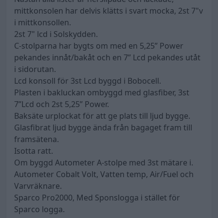
mittkonsolen har delvis klätts i svart mocka, 2st 7"v
i mittkonsollen.
2st 7" lcd i Solskydden.
C-stolparna har bygts om med en 5,25” Power
pekandes innåt/bakåt och en 7” Lcd pekandes utåt
i sidorutan.
Lcd konsoll för 3st Lcd byggd i Bobocell.
Plasten i bakluckan ombyggd med glasfiber, 3st
7”Lcd och 2st 5,25” Power.
Baksäte urplockat för att ge plats till ljud bygge.
Glasfibrat ljud bygge ända från bagaget fram till
framsätena.
Isotta ratt.
Om byggd Autometer A-stolpe med 3st mätare i.
Autometer Cobalt Volt, Vatten temp, Air/Fuel och
Varvräknare.
Sparco Pro2000, Med Sponslogga i stället för
Sparco logga.