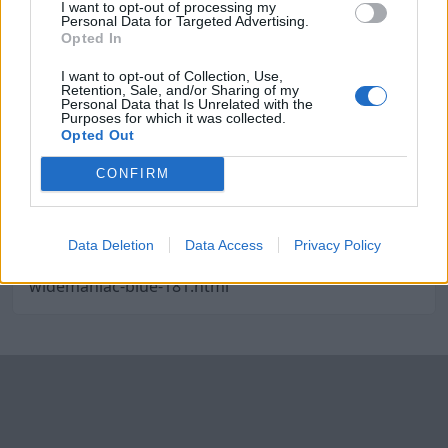
I want to opt-out of processing my
Personal Data for Targeted Advertising.
Opted In
Street Cars Fest Solentuna:
Top Ten Outstanding Car
I want to opt-out of Collection, Use,
Retention, Sale, and/or Sharing of my
Personal Data that Is Unrelated with the
Purposes for which it was collected.
ÖVRIGT
Opted Out
Till Salu
CONFIRM
http://www.hyundaituningcr.com/tuning-
Data Deletion
Data Access
Privacy Policy
pictures/modified-car-hyundai-coupe-v6-
widemaniac-blue-181.html