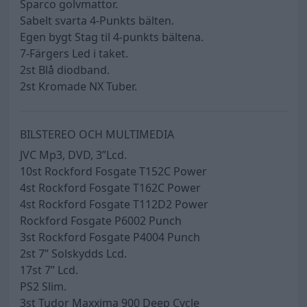
Sparco golvmattor.
Sabelt svarta 4-Punkts bälten.
Egen bygt Stag til 4-punkts bältena.
7-Färgers Led i taket.
2st Blå diodband.
2st Kromade NX Tuber.
BILSTEREO OCH MULTIMEDIA
JVC Mp3, DVD, 3”Lcd.
10st Rockford Fosgate T152C Power
4st Rockford Fosgate T162C Power
4st Rockford Fosgate T112D2 Power
Rockford Fosgate P6002 Punch
3st Rockford Fosgate P4004 Punch
2st 7” Solskydds Lcd.
17st 7” Lcd.
PS2 Slim.
3st Tudor Maxxima 900 Deep Cycle