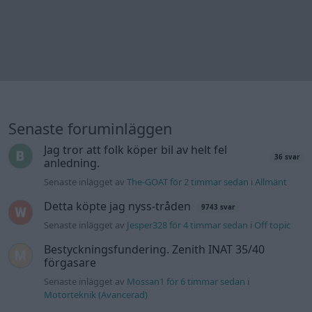
Detta köpte jag nyss-tråden
9743 svar
Senaste inlägget av
Jesper328 för 4 timmar sedan
i
Off topic
Bestyckningsfundering. Zenith INAT 35/40
förgasare
Senaste inlägget av
Mossan1 för 6 timmar sedan
i
Motorteknik (Avancerad)
Volvo 740 med lh2.2 spridare öppnar hela
2 svar
tiden på tändning.
Senaste inlägget av
KlevaRaggarn för 16 timmar sedan
i
Generell felsökning
ID 4 vs EX 40 ?
4 svar
Senaste inlägget av
MickeEng för 22 timmar sedan
i
El- och
hybridbilar
Ford Mustang e Mac 2023
4 svar
Senaste inlägget av
KenthIJ2 Igår 12:37
i
El- och hybridbilar
Ni som kör HEV eller PHEV ? är ni nöjda?