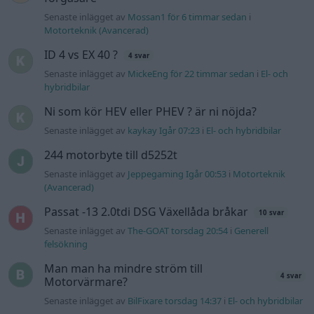
Passat -13 2.0tdi DSG Växellåda bråkar
10 svar
Senaste inlägget av
The-GOAT torsdag 20:54
i
Generell
felsökning
Man man ha mindre ström till
4 svar
Motorvärmare?
Senaste inlägget av
BilFixare torsdag 14:37
i
El- och hybridbilar
Slipa och polera rinningar
4 svar
Senaste inlägget av
turboblondie tisdag 14:22
i
Bilvård och
biltvätt
Fälg till Husqvarna Novolett 1955
2 svar
Senaste inlägget av
Mossan1 tisdag 19:42
i
Övriga fordon
Övertryck i vevhus, Volvo 940 b230fk
1 svar
Senaste inlägget av
Mossan1 onsdag 11:07
i
Generell
felsökning
VW LT35 -04 2.5 TDI dör sporadiskt under
körning, startar direkt efter nyckelcykel.
1 svar