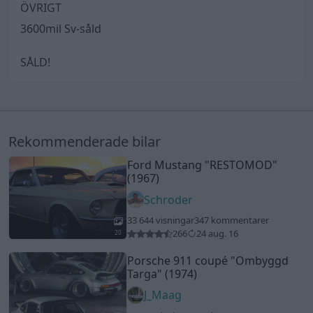
ÖVRIGT
3600mil Sv-såld
SÅLD!
Rekommenderade bilar
Ford Mustang
"RESTOMOD"
(1967)
Schroder
33 644 visningar
347 kommentarer
266
24 aug. 16
20
Porsche 911 coupé
"Ombyggd
Targa"
(1974)
J_Maag