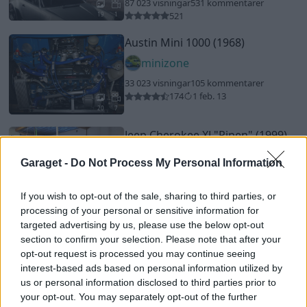
87 023 visningar
531 kommentarer
521
19
1
Austin Mini 1000 (1968)
minizone
33 023 visningar
105 kommentarer
174
1 feb. 13
20
7
Jeep Cherokee XJ
"Pipen"
(1999)
Kia-fia
Garaget -
Do Not Process My Personal Information
26 694 visningar
48 kommentarer
35
4 maj 21
If you wish to opt-out of the sale, sharing to third parties, or
20
6
processing of your personal or sensitive information for
targeted advertising by us, please use the below opt-out
Ford F100 (1954)
section to confirm your selection. Please note that after your
daggberg
opt-out request is processed you may continue seeing
interest-based ads based on personal information utilized by
15 864 visningar
81 kommentarer
123
19 nov. 16
us or personal information disclosed to third parties prior to
13
your opt-out. You may separately opt-out of the further