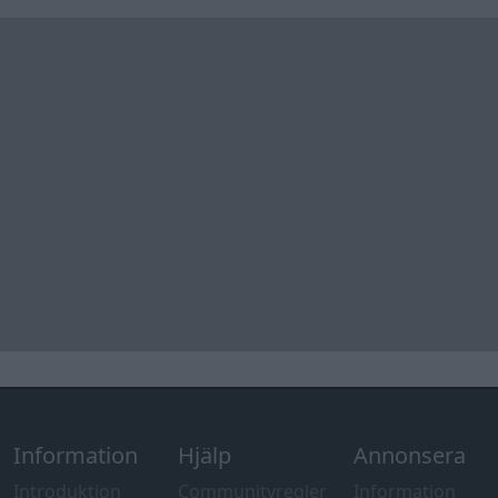
Information
Hjälp
Annonsera
Introduktion
Communityregler
Information
Skapa konto
Support
Kontakt
Integritetspolicy
och information
om användning
av cookies
Övrig
information
Övrigt
Tips och
förslag