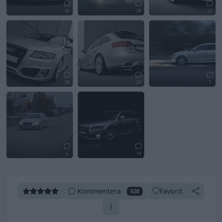
46
29
22
38
24
7
6
14
Kommentera
Favorit
520