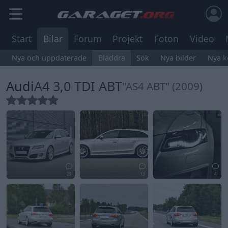
Start
Bilar
Forum
Projekt
Foton
Video
Nya och uppdaterade
Bläddra
Sök
Nya bilder
Nya 
Audi
A4 3,0 TDI ABT
"AS4 ABT" (2009)
29
13
4