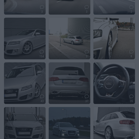
3
3
2
154
3
8
43
37
35