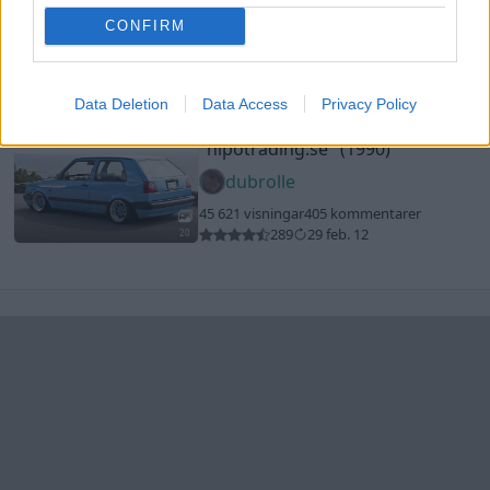
CONFIRM
ljungkan
42 739 visningar
604 kommentarer
322
8 juni 13
19
Data Deletion
Data Access
Privacy Policy
Volkswagen Golf MK2
"nipotrading.se"
(1990)
dubrolle
45 621 visningar
405 kommentarer
289
29 feb. 12
20
Senaste foruminläggen
Jag tror att folk köper bil av helt fel
36 svar
anledning.
Senaste inlägget av
The-GOAT för 2 timmar sedan
i
Allmänt