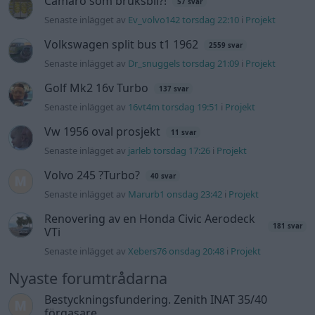
Senaste inlägget av
Marurb1 onsdag 23:42
i
Projekt
Renovering av en Honda Civic Aerodeck
181 svar
VTi
Senaste inlägget av
Xebers76 onsdag 20:48
i
Projekt
Nyaste forumtrådarna
Bestyckningsfundering. Zenith INAT 35/40
förgasare
Senaste inlägget av
Mossan1 för 6 timmar sedan
i
Motorteknik (Avancerad)
ID 4 vs EX 40 ?
4 svar
Senaste inlägget av
MickeEng för 22 timmar sedan
i
El- och
hybridbilar
Ni som kör HEV eller PHEV ? är ni nöjda?
Senaste inlägget av
kaykay Igår 07:23
i
El- och hybridbilar
244 motorbyte till d5252t
Senaste inlägget av
Jeppegaming Igår 00:53
i
Motorteknik
(Avancerad)