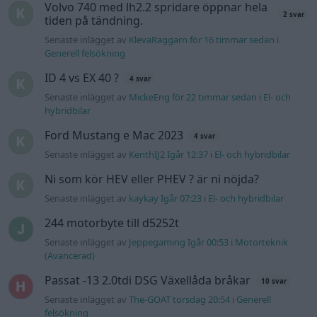
Senaste inlägget av
kaykay Igår 07:23
i
El- och hybridbilar
244 motorbyte till d5252t
Senaste inlägget av
Jeppegaming Igår 00:53
i
Motorteknik
(Avancerad)
Passat -13 2.0tdi DSG Växellåda bråkar
10 svar
Senaste inlägget av
The-GOAT torsdag 20:54
i
Generell
felsökning
Man man ha mindre ström till
4 svar
Motorvärmare?
Senaste inlägget av
BilFixare torsdag 14:37
i
El- och hybridbilar
Senaste projektinläggen
Puttelitens projekt Audi S2 Avant. Back
900 svar
to basic. + garagefix.
Senaste inlägget av
Putteliten för 18 timmar sedan
i
Projekt
Volkswagen Golf MK4 v6 4motion OEM++
14 svar
med JDM inspiration.
Senaste inlägget av
Stol3n_Identity Igår 10:06
i
Projekt