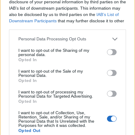
disclosure of your personal information by third parties on the
Volvo 740 Tic
"Ms Racing"
(1990)
IAB’s list of downstream participants. This information may
Thias
also be disclosed by us to third parties on the
IAB’s List of
Downstream Participants
that may further disclose it to other
74 951 visningar
439 kommentarer
third parties.
566
2 maj 14
20
4
Personal Data Processing Opt Outs
Mitsubishi Evo 6 TME 2,3L
"Team
I want to opt-out of the Sharing of my
SFR"
(2000)
personal data.
Opted In
Caaramelle
45 110 visningar
81 kommentarer
I want to opt-out of the Sale of my
Personal Data.
235
26 sept. 17
20
3
Opted In
BMW E46 M3 CSL
"LOADED"
I want to opt-out of processing my
(2003)
Personal Data for Targeted Advertising.
Opted In
mrloaded
565 599 visningar
954 kommentarer
I want to opt-out of Collection, Use,
Retention, Sale, and/or Sharing of my
3413
23 sept. 22
20
1
Personal Data that Is Unrelated with the
Purposes for which it was collected.
Seat Leon Linea R 1.8TSI
"OZ
Opted Out
SuperTurismo."
(2010)