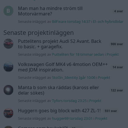
Manta b som ska räddas (kaross eller
122 svar
delar sökes)
Senaste inlägget av
Tyfors torsdag 23:25
i
Projekt
Huggern goes big block with 427 ZL-1!
551 svar
Senaste inlägget av
hugger69 torsdag 23:01
i
Projekt
Camaro som bruksbil?!
57 svar
Senaste inlägget av
Ev_volvo142 torsdag 22:10
i
Projekt
Volkswagen split bus t1 1962
2559 svar
Senaste inlägget av
Dr_snuggels torsdag 21:09
i
Projekt
Golf Mk2 16v Turbo
137 svar
Senaste inlägget av
16vt4m torsdag 19:51
i
Projekt
Vw 1956 oval prosjekt
11 svar
Senaste inlägget av
jarleb torsdag 17:26
i
Projekt
Volvo 245 ?Turbo?
40 svar