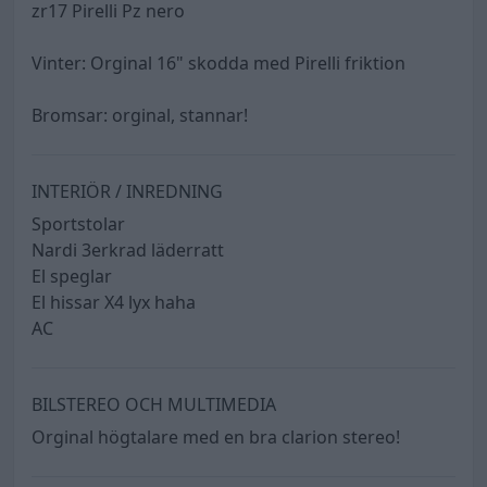
zr17 Pirelli Pz nero
Vinter: Orginal 16" skodda med Pirelli friktion
Bromsar: orginal, stannar!
INTERIÖR / INREDNING
Sportstolar
Nardi 3erkrad läderratt
El speglar
El hissar X4 lyx haha
AC
BILSTEREO OCH MULTIMEDIA
Orginal högtalare med en bra clarion stereo!