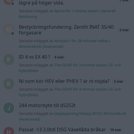
Senaste inlägget av
The-GOAT för 4 timmar sedan
i
El- och
hybridbilar
244 motorbyte till d5252t
Senaste inlägget av
Jeppegaming fredag 00:53
i
Motorteknik
(Avancerad)
Passat -13 2.0tdi DSG Växellåda bråkar
10 svar
Senaste inlägget av
The-GOAT torsdag 20:54
i
Generell
felsökning
Man man ha mindre ström till
4 svar
Motorvärmare?
Senaste inlägget av
BilFixare torsdag 14:37
i
El- och hybridbilar
Slipa och polera rinningar
4 svar
Senaste inlägget av
turboblondie tisdag 14:22
i
Bilvård och
biltvätt
Fälg till Husqvarna Novolett 1955
2 svar
Senaste inlägget av
Mossan1 tisdag 19:42
i
Övriga fordon