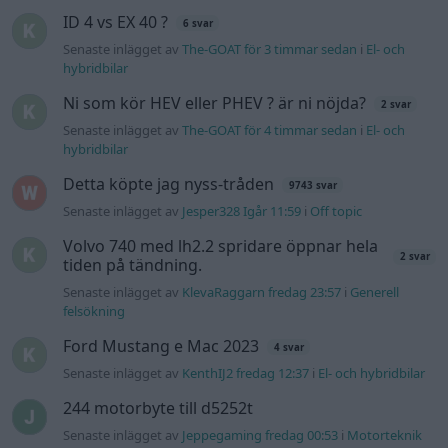
Senaste inlägget av
KlevaRaggarn fredag 23:57
i
Generell
felsökning
Ford Mustang e Mac 2023
4 svar
Senaste inlägget av
KenthIJ2 fredag 12:37
i
El- och hybridbilar
244 motorbyte till d5252t
Senaste inlägget av
Jeppegaming fredag 00:53
i
Motorteknik
(Avancerad)
Passat -13 2.0tdi DSG Växellåda bråkar
10 svar
Senaste inlägget av
The-GOAT torsdag 20:54
i
Generell
felsökning
Senaste projektinläggen
A90 Supra
387 svar
Senaste inlägget av
Rikard_Persson för 1 timme sedan
i
Projekt
Vw 1956 oval prosjekt
12 svar
Senaste inlägget av
jarleb för 17 timmar sedan
i
Projekt