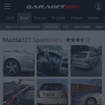
Start
Bilar
Forum
Projekt
Foton
Video
Nya och uppdaterade
Bläddra
Sök
Nya bilder
Nya 
Mazda
323 Sport
(2001)
8
12
2