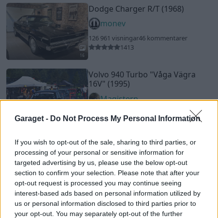
Dodge Charger R/T (1968)
monev
126 961 visningar
46 kommentarer
1413
16
Volvo 940 Turbo
"Våga Vägra
16V"
(1995)
Magistern
87 434 visningar
247 kommentarer
Garaget -
Do Not Process My Personal Information
412
15 nov. 18
20
21
Volkswagen Karmann Ghia
If you wish to opt-out of the sale, sharing to third parties, or
(1961)
processing of your personal or sensitive information for
targeted advertising by us, please use the below opt-out
Pouzar
section to confirm your selection. Please note that after your
54 669 visningar
390 kommentarer
opt-out request is processed you may continue seeing
946
1 nov. 09
20
interest-based ads based on personal information utilized by
us or personal information disclosed to third parties prior to
Saab 96
"Tvåtakt De Luxe"
(1962)
your opt-out. You may separately opt-out of the further