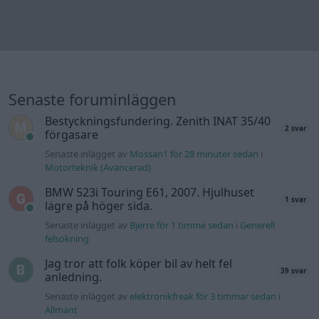
1 svar
lägre på höger sida.
Senaste inlägget av
Bjerre för 1 timme sedan
i
Generell
felsökning
Jag tror att folk köper bil av helt fel
39 svar
anledning.
Senaste inlägget av
elektronikfreak för 3 timmar sedan
i
Allmänt
ID 4 vs EX 40 ?
6 svar
Senaste inlägget av
The-GOAT för 3 timmar sedan
i
El- och
hybridbilar
Ni som kör HEV eller PHEV ? är ni nöjda?
2 svar
Senaste inlägget av
The-GOAT för 4 timmar sedan
i
El- och
hybridbilar
Detta köpte jag nyss-tråden
9743 svar
Senaste inlägget av
Jesper328 Igår 11:59
i
Off topic
Volvo 740 med lh2.2 spridare öppnar hela
2 svar
tiden på tändning.