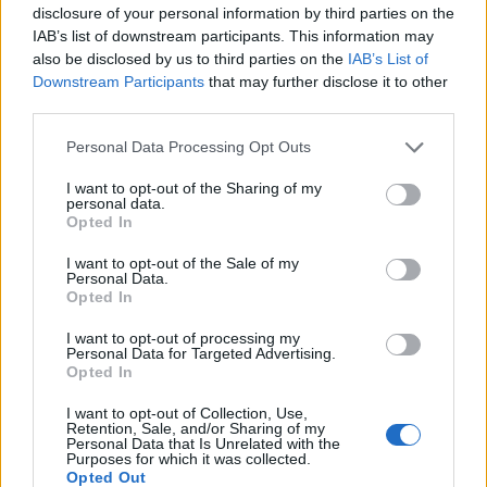
exceller8
disclosure of your personal information by third parties on the
IAB’s list of downstream participants. This information may
55 963 visningar
377 kommentarer
also be disclosed by us to third parties on the
IAB’s List of
438
25 april 21
Downstream Participants
that may further disclose it to other
20
1
third parties.
Volkswagen Golf mk2 GTI
"Fred"
(1985)
Personal Data Processing Opt Outs
niina_1991
I want to opt-out of the Sharing of my
personal data.
18 543 visningar
37 kommentarer
Opted In
35
26 sept. 24
15
I want to opt-out of the Sale of my
BMW 525d
"AccuAir"
(2004)
Personal Data.
Opted In
Ryding_Emil
21 024 visningar
71 kommentarer
I want to opt-out of processing my
Personal Data for Targeted Advertising.
85
28 jan. 20
Opted In
20
I want to opt-out of Collection, Use,
Mercedes S 600 LORINSER (1992)
Retention, Sale, and/or Sharing of my
Personal Data that Is Unrelated with the
justfun
Purposes for which it was collected.
Opted Out
31 561 visningar
159 kommentarer