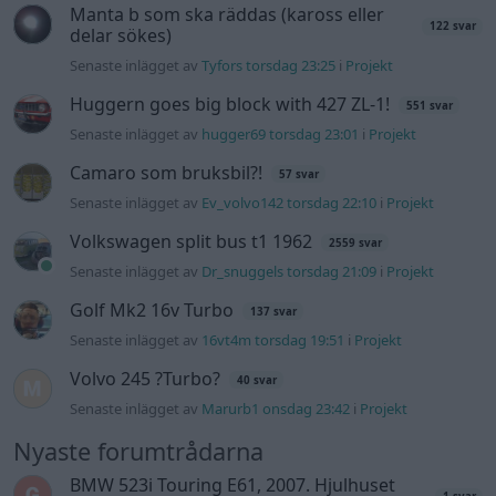
Golf Mk2 16v Turbo
137 svar
Senaste inlägget av
16vt4m torsdag 19:51
i
Projekt
Volvo 245 ?Turbo?
40 svar
Senaste inlägget av
Marurb1 onsdag 23:42
i
Projekt
Nyaste forumtrådarna
BMW 523i Touring E61, 2007. Hjulhuset
1 svar
lägre på höger sida.
Senaste inlägget av
Bjerre för 1 timme sedan
i
Generell
felsökning
Bestyckningsfundering. Zenith INAT 35/40
2 svar
förgasare
Senaste inlägget av
Mossan1 för 28 minuter sedan
i
Motorteknik (Avancerad)
ID 4 vs EX 40 ?
6 svar
Senaste inlägget av
The-GOAT för 3 timmar sedan
i
El- och
hybridbilar
Ni som kör HEV eller PHEV ? är ni nöjda?
2 svar