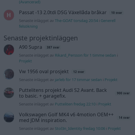
Puttelitens projekt Audi S2 Avant. Back
900 svar
to basic. + garagefix.
Senaste inlägget av
Putteliten fredag 22:10
i
Projekt
Volkswagen Golf MK4 v6 4motion OEM++
14 svar
med JDM inspiration.
Senaste inlägget av
Stol3n_Identity fredag 10:06
i
Projekt
Manta b som ska räddas (kaross eller
122 svar
delar sökes)
Senaste inlägget av
Tyfors torsdag 23:25
i
Projekt
Huggern goes big block with 427 ZL-1!
551 svar
Senaste inlägget av
hugger69 torsdag 23:01
i
Projekt
Camaro som bruksbil?!
57 svar
Senaste inlägget av
Ev_volvo142 torsdag 22:10
i
Projekt
Volkswagen split bus t1 1962
2559 svar
Senaste inlägget av
Dr_snuggels torsdag 21:09
i
Projekt