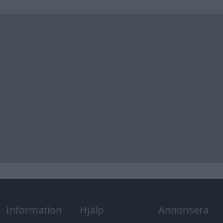
Information
Hjälp
Annonsera
Introduktion
Communityregler
Information
Skapa konto
Support
Kontakt
Integritetspolicy
och information
om användning
av cookies
Övrig
information
Övrigt
Tips och
förslag