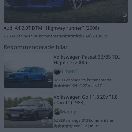
7
Audi A4 2.0T DTM
"Highway runner"
(2006)
15 089 visningar
106 kommentarer
109
2 aug. 15
Rekommenderade bilar
Volkswagen Passat 3B/B5 TDI
Highline (2000)
SimonT
32 703 visningar
75 kommentarer
241
27 mars 17
18
Volkswagen Golf 1,8 20v
"1.8
utan T"
(1988)
Manny
62 889 visningar
313 kommentarer
388
12 juni 15
20
10