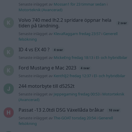
244 motorbyte till d5252t
Senaste inlägget av
Jeppegaming fredag 00:53
i
Motorteknik
(Avancerad)
Passat -13 2.0tdi DSG Växellåda bråkar
10 svar
Senaste inlägget av
The-GOAT torsdag 20:54
i
Generell
felsökning
Man man ha mindre ström till
4 svar
Motorvärmare?
Senaste inlägget av
BilFixare torsdag 14:37
i
El- och hybridbilar
Senaste projektinläggen
Vw 1956 oval prosjekt
12 svar
Senaste inlägget av
jarleb för 12 timmar sedan
i
Projekt
Puttelitens projekt Audi S2 Avant. Back
900 svar
to basic. + garagefix.
Senaste inlägget av
Putteliten fredag 22:10
i
Projekt
Volkswagen Golf MK4 v6 4motion OEM++