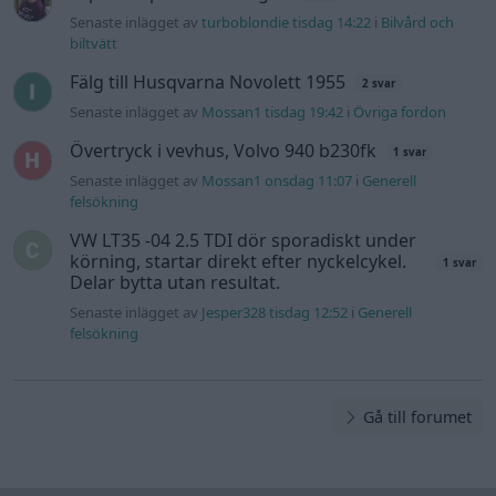
Senaste inlägget av
Jesper328 tisdag 12:52
i
Generell
felsökning
Gå till forumet
Information
Hjälp
Annonsera
Introduktion
Communityregler
Information
Skapa konto
Support
Kontakt
Integritetspolicy
och information
om användning
av cookies