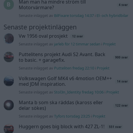
14 svar
med JDM inspiration.
Senaste inlägget av
Stol3n_Identity fredag 10:06
i
Projekt
Manta b som ska räddas (kaross eller
122 svar
delar sökes)
Senaste inlägget av
Tyfors torsdag 23:25
i
Projekt
Huggern goes big block with 427 ZL-1!
551 svar
Senaste inlägget av
hugger69 torsdag 23:01
i
Projekt
Camaro som bruksbil?!
57 svar
Senaste inlägget av
Ev_volvo142 torsdag 22:10
i
Projekt
Volkswagen split bus t1 1962
2559 svar
Senaste inlägget av
Dr_snuggels torsdag 21:09
i
Projekt
Golf Mk2 16v Turbo
137 svar
Senaste inlägget av
16vt4m torsdag 19:51
i
Projekt
Volvo 245 ?Turbo?
40 svar
Senaste inlägget av
Marurb1 onsdag 23:42
i
Projekt