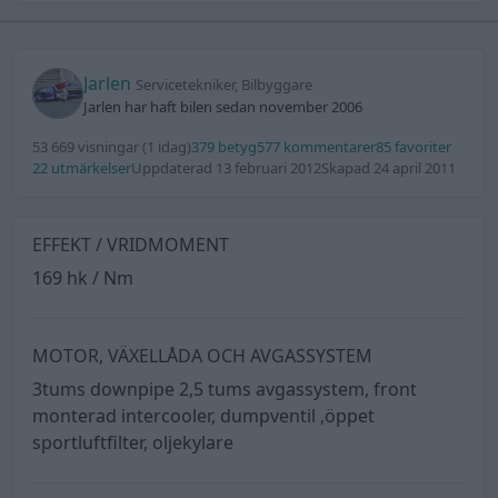
Jarlen
Servicetekniker, Bilbyggare
Jarlen har haft bilen sedan november 2006
53 669 visningar
(1 idag)
379 betyg
577 kommentarer
85 favoriter
22 utmärkelser
Uppdaterad 13 februari 2012
Skapad 24 april 2011
EFFEKT / VRIDMOMENT
169 hk / Nm
MOTOR, VÄXELLÅDA OCH AVGASSYSTEM
3tums downpipe 2,5 tums avgassystem, front
monterad intercooler, dumpventil ,öppet
sportluftfilter, oljekylare