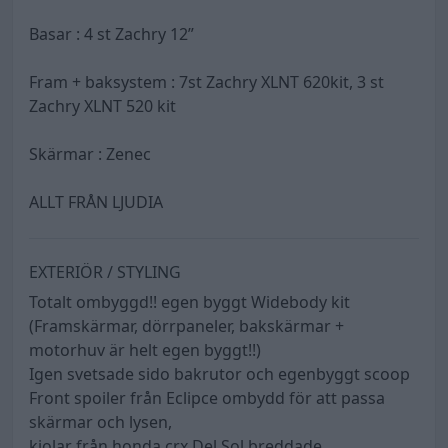
Basar : 4 st Zachry 12”
Fram + baksystem : 7st Zachry XLNT 620kit, 3 st
Zachry XLNT 520 kit
Skärmar : Zenec
ALLT FRÅN LJUDIA
EXTERIÖR / STYLING
Totalt ombyggd!! egen byggt Widebody kit
(Framskärmar, dörrpaneler, bakskärmar +
motorhuv är helt egen byggt!!)
Igen svetsade sido bakrutor och egenbyggt scoop
Front spoiler från Eclipce ombydd för att passa
skärmar och lysen,
kjolar från honda crx Del Sol breddade,