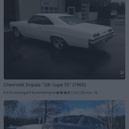
16
Chevrolet Impala
"2dr cupe SS"
(1965)
8 616 visningar
3 kommentarer
4
20 nov. 16