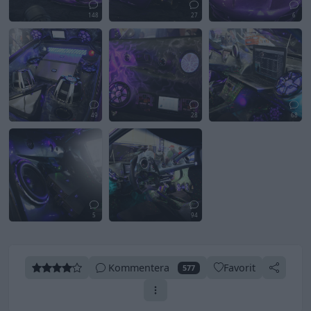
148
27
6
49
28
68
5
94
Kommentera
Favorit
577