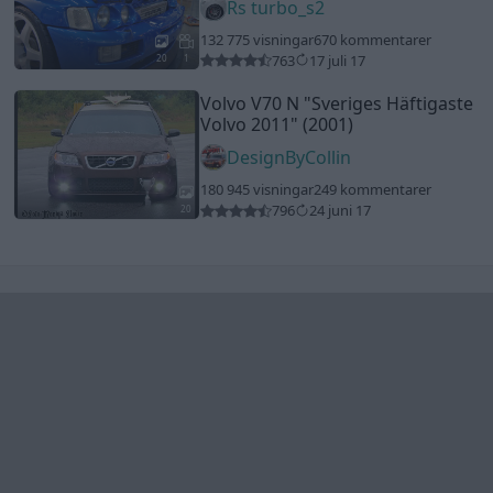
Rs turbo_s2
132 775 visningar
670 kommentarer
763
17 juli 17
20
1
Volvo V70 N
"Sveriges Häftigaste
Volvo 2011"
(2001)
DesignByCollin
180 945 visningar
249 kommentarer
796
24 juni 17
20
Senaste foruminläggen
Ni som kör HEV eller PHEV ? är ni nöjda?
1 svar
Senaste inlägget av
Jesper328 för 14 timmar sedan
i
El- och
hybridbilar
Jag tror att folk köper bil av helt fel