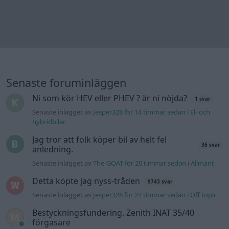
36 svar
anledning.
Senaste inlägget av
The-GOAT för 20 timmar sedan
i
Allmänt
Detta köpte jag nyss-tråden
9743 svar
Senaste inlägget av
Jesper328 för 22 timmar sedan
i
Off topic
Bestyckningsfundering. Zenith INAT 35/40
förgasare
Senaste inlägget av
Mossan1 för 23 timmar sedan
i
Motorteknik (Avancerad)
Volvo 740 med lh2.2 spridare öppnar hela
2 svar
tiden på tändning.
Senaste inlägget av
KlevaRaggarn fredag 23:57
i
Generell
felsökning
ID 4 vs EX 40 ?
4 svar
Senaste inlägget av
MickeEng fredag 18:13
i
El- och hybridbilar
Ford Mustang e Mac 2023
4 svar
Senaste inlägget av
KenthIJ2 fredag 12:37
i
El- och hybridbilar