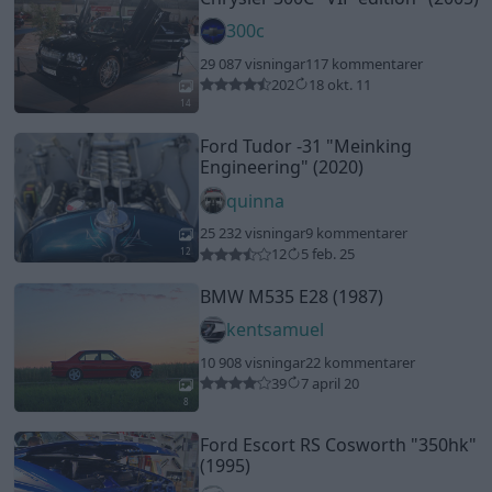
300c
29 087 visningar
117 kommentarer
202
18 okt. 11
14
Ford Tudor -31
"Meinking
Engineering"
(2020)
quinna
25 232 visningar
9 kommentarer
12
5 feb. 25
12
BMW M535 E28 (1987)
kentsamuel
10 908 visningar
22 kommentarer
39
7 april 20
8
Ford Escort RS Cosworth
"350hk"
(1995)