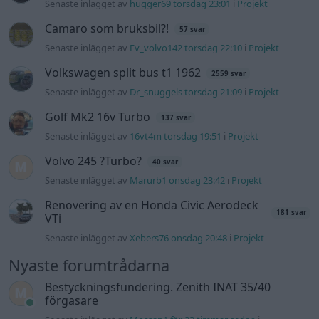
Renovering av en Honda Civic Aerodeck
181 svar
VTi
Senaste inlägget av
Xebers76 onsdag 20:48
i
Projekt
Nyaste forumtrådarna
Bestyckningsfundering. Zenith INAT 35/40
förgasare
Senaste inlägget av
Mossan1 för 23 timmar sedan
i
Motorteknik (Avancerad)
ID 4 vs EX 40 ?
4 svar
Senaste inlägget av
MickeEng fredag 18:13
i
El- och hybridbilar
Ni som kör HEV eller PHEV ? är ni nöjda?
1 svar
Senaste inlägget av
Jesper328 för 14 timmar sedan
i
El- och
hybridbilar
244 motorbyte till d5252t
Senaste inlägget av
Jeppegaming fredag 00:53
i
Motorteknik
(Avancerad)