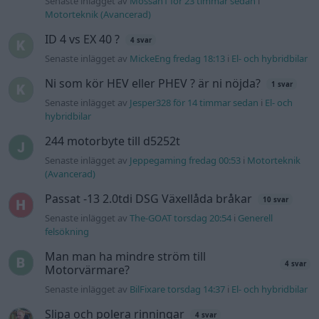
Passat -13 2.0tdi DSG Växellåda bråkar
10 svar
Senaste inlägget av
The-GOAT torsdag 20:54
i
Generell
felsökning
Man man ha mindre ström till
4 svar
Motorvärmare?
Senaste inlägget av
BilFixare torsdag 14:37
i
El- och hybridbilar
Slipa och polera rinningar
4 svar
Senaste inlägget av
turboblondie tisdag 14:22
i
Bilvård och
biltvätt
Fälg till Husqvarna Novolett 1955
2 svar
Senaste inlägget av
Mossan1 tisdag 19:42
i
Övriga fordon
Övertryck i vevhus, Volvo 940 b230fk
1 svar
Senaste inlägget av
Mossan1 onsdag 11:07
i
Generell
felsökning
VW LT35 -04 2.5 TDI dör sporadiskt under
körning, startar direkt efter nyckelcykel.
1 svar
Delar bytta utan resultat.