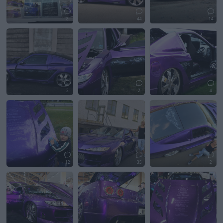
8
44
14
2
2
4
12
35
2