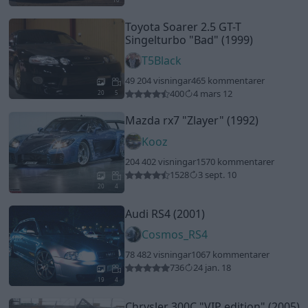
Toyota Soarer 2.5 GT-T
Singelturbo
"Bad"
(1999)
T5Black
49 204 visningar
465 kommentarer
400
4 mars 12
20
5
Mazda rx7
"Zlayer"
(1992)
Kooz
204 402 visningar
1570 kommentarer
1528
3 sept. 10
20
4
Audi RS4 (2001)
Cosmos_RS4
78 482 visningar
1067 kommentarer
736
24 jan. 18
19
4
Chrysler 300C
"VIP edition"
(2005)