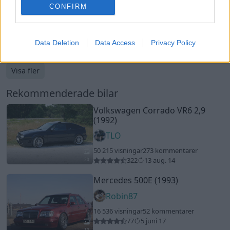
CONFIRM
18
7
Nissan 200sx
"MANIAC"
(1989)
36 466 visningar
226 kommentarer
170
5 maj 11
Data Deletion
Data Access
Privacy Policy
Visa fler
Rekommenderade bilar
Volkswagen Corrado VR6 2,9
(1992)
TLO
50 215 visningar
273 kommentarer
322
13 aug. 14
20
Mercedes 500E (1993)
Robin87
16 536 visningar
52 kommentarer
77
5 juni 17
10