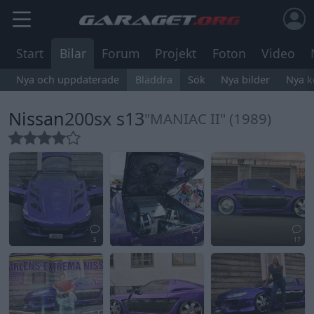
Start
Bilar
Forum
Projekt
Foton
Video
Nya och uppdaterade
Bläddra
Sök
Nya bilder
Nya 
Nissan
200sx s13
"MANIAC II" (1989)
5
7
17