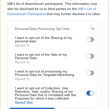
IAB’s list of downstream participants. This information may
also be disclosed by us to third parties on the
IAB’s List of
Downstream Participants
that may further disclose it to other
third parties.
20
5
Personal Data Processing Opt Outs
Honda Civic
"FAIL"
(1992)
I want to opt-out of the Sharing of my
24 826 visningar
213 kommentarer
74
25 maj 11
personal data.
Opted In
I want to opt-out of the Sale of my
Personal Data.
Opted In
I want to opt-out of processing my
Personal Data for Targeted Advertising.
Opted In
I want to opt-out of Collection, Use,
Retention, Sale, and/or Sharing of my
Personal Data that Is Unrelated with the
Purposes for which it was collected.
Opted Out