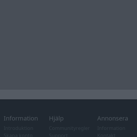
Övrig
information
Övrigt
Tips och
förslag
Felanmälan
®
GARAGET
v13.2 Copyright © 2001-2026 Garaget Media AB