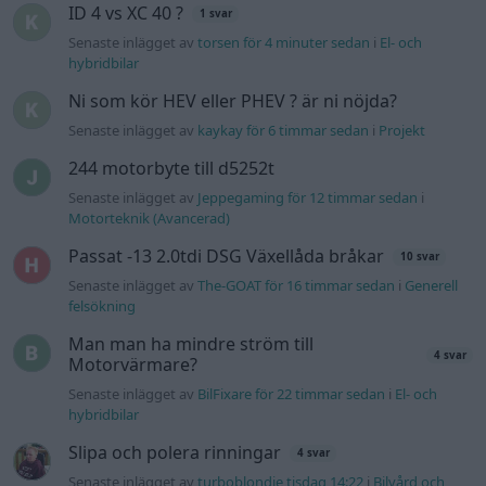
felsökning
Man man ha mindre ström till
4 svar
Motorvärmare?
Senaste inlägget av
BilFixare för 22 timmar sedan
i
El- och
hybridbilar
Slipa och polera rinningar
4 svar
Senaste inlägget av
turboblondie tisdag 14:22
i
Bilvård och
biltvätt
Fälg till Husqvarna Novolett 1955
2 svar
Senaste inlägget av
Mossan1 tisdag 19:42
i
Övriga fordon
Övertryck i vevhus, Volvo 940 b230fk
1 svar
Senaste inlägget av
Mossan1 onsdag 11:07
i
Generell
felsökning
VW LT35 -04 2.5 TDI dör sporadiskt under
körning, startar direkt efter nyckelcykel.
1 svar
Delar bytta utan resultat.
Senaste inlägget av
Jesper328 tisdag 12:52
i
Generell