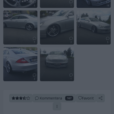
5
1
18
7
2
5
3
1
Kommentera
Favorit
167