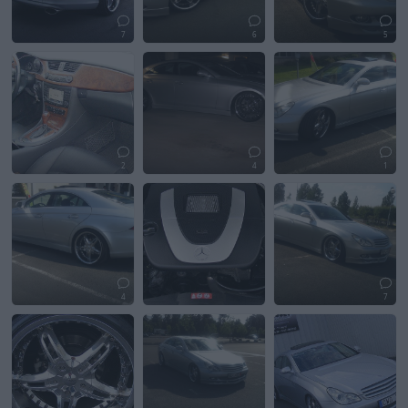
7
6
5
2
4
1
4
7