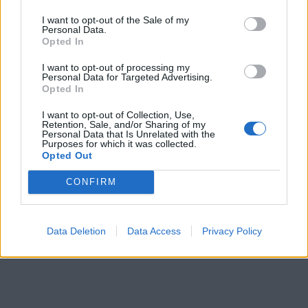
deamo
I want to opt-out of the Sale of my
34 005 visningar
351 kommentarer
Personal Data.
248
28 dec. 10
Opted In
20
3
I want to opt-out of processing my
Volvo 940/s90 turbo
"Summer
Personal Data for Targeted Advertising.
Opted In
edition"
(1995)
Racermouse
I want to opt-out of Collection, Use,
Retention, Sale, and/or Sharing of my
58 533 visningar
575 kommentarer
Personal Data that Is Unrelated with the
Purposes for which it was collected.
332
22 april 11
20
Opted Out
CONFIRM
Data Deletion
Data Access
Privacy Policy
Senaste foruminläggen
ID 4 vs XC 40 ?
1 svar
Senaste inlägget av
torsen för 4 minuter sedan
i
El- och
hybridbilar