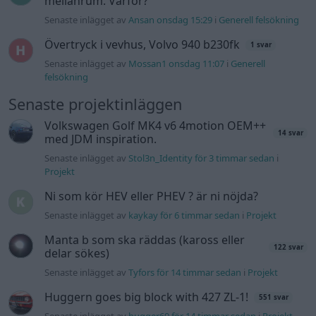
Ni som kör HEV eller PHEV ? är ni nöjda?
Senaste inlägget av
kaykay för 6 timmar sedan
i
Projekt
Manta b som ska räddas (kaross eller
122 svar
delar sökes)
Senaste inlägget av
Tyfors för 14 timmar sedan
i
Projekt
Huggern goes big block with 427 ZL-1!
551 svar
Senaste inlägget av
hugger69 för 14 timmar sedan
i
Projekt
Camaro som bruksbil?!
57 svar
Senaste inlägget av
Ev_volvo142 för 15 timmar sedan
i
Projekt
Volkswagen split bus t1 1962
2559 svar
Senaste inlägget av
Dr_snuggels för 16 timmar sedan
i
Projekt
Golf Mk2 16v Turbo
137 svar
Senaste inlägget av
16vt4m för 17 timmar sedan
i
Projekt
Vw 1956 oval prosjekt
11 svar
Senaste inlägget av
jarleb för 20 timmar sedan
i
Projekt