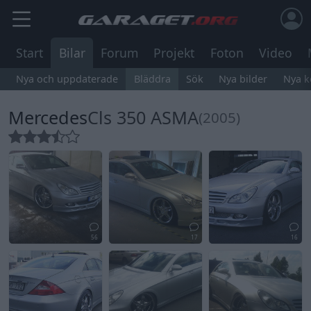
Start
Bilar
Forum
Projekt
Foton
Video
Nya och uppdaterade
Bläddra
Sök
Nya bilder
Nya 
Mercedes
Cls 350 ASMA
(2005)
56
17
16