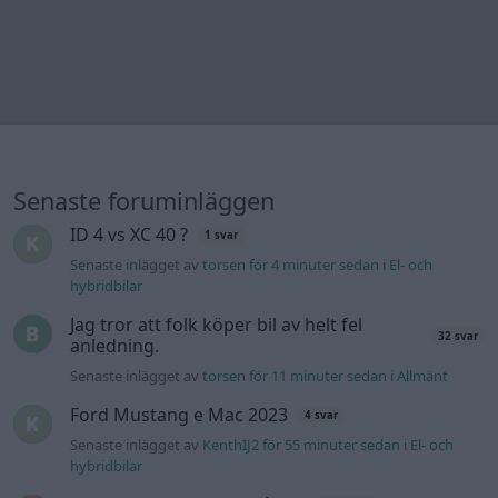
Jag tror att folk köper bil av helt fel
32 svar
anledning.
Senaste inlägget av
torsen för 11 minuter sedan
i
Allmänt
Ford Mustang e Mac 2023
4 svar
Senaste inlägget av
KenthIJ2 för 55 minuter sedan
i
El- och
hybridbilar
Detta köpte jag nyss-tråden
9734 svar
Senaste inlägget av
The-GOAT för 2 timmar sedan
i
Off topic
244 motorbyte till d5252t
Senaste inlägget av
Jeppegaming för 12 timmar sedan
i
Motorteknik (Avancerad)
Passat -13 2.0tdi DSG Växellåda bråkar
10 svar
Senaste inlägget av
The-GOAT för 16 timmar sedan
i
Generell
felsökning
Man man ha mindre ström till
4 svar
Motorvärmare?