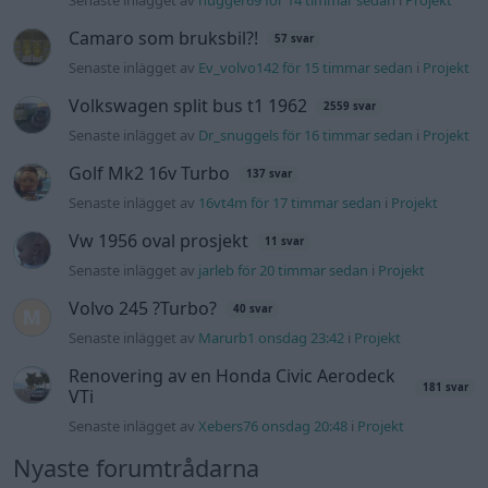
Volvo 245 ?Turbo?
40 svar
Senaste inlägget av
Marurb1 onsdag 23:42
i
Projekt
Renovering av en Honda Civic Aerodeck
181 svar
VTi
Senaste inlägget av
Xebers76 onsdag 20:48
i
Projekt
Nyaste forumtrådarna
ID 4 vs XC 40 ?
1 svar
Senaste inlägget av
torsen för 4 minuter sedan
i
El- och
hybridbilar
Ni som kör HEV eller PHEV ? är ni nöjda?
Senaste inlägget av
kaykay för 6 timmar sedan
i
Projekt
244 motorbyte till d5252t
Senaste inlägget av
Jeppegaming för 12 timmar sedan
i
Motorteknik (Avancerad)
Passat -13 2.0tdi DSG Växellåda bråkar
10 svar
Senaste inlägget av
The-GOAT för 16 timmar sedan
i
Generell