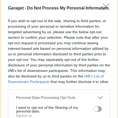
Ford Escort Cosworth
"SÅLD"
Garaget -
Do Not Process My Personal Information
(1993)
Daniel.L
If you wish to opt-out of the sale, sharing to third parties, or
43 395 visningar
87 kommentarer
processing of your personal or sensitive information for
263
2 aug. 24
20
5
targeted advertising by us, please use the below opt-out
section to confirm your selection. Please note that after your
Volvo V70N D5
"Pure Fire"
(2006)
opt-out request is processed you may continue seeing
Mdahlgrens
interest-based ads based on personal information utilized by
us or personal information disclosed to third parties prior to
84 797 visningar
48 kommentarer
your opt-out. You may separately opt-out of the further
538
4 aug. 18
disclosure of your personal information by third parties on the
20
IAB’s list of downstream participants. This information may
BMW E30 M332Ti
"Teigo"
(1989)
also be disclosed by us to third parties on the
IAB’s List of
Downstream Participants
that may further disclose it to other
F-Andersson
third parties.
80 938 visningar
34 kommentarer
458
1 maj 19
Personal Data Processing Opt Outs
20
2
I want to opt-out of the Sharing of my
personal data.
Audi A3 1.9 TDI (2008)
Opted In