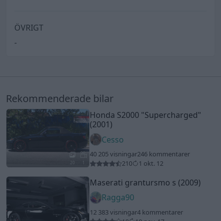
ÖVRIGT
-
Rekommenderade bilar
Honda S2000
"Supercharged"
(2001)
Cesso
40 205 visningar
246 kommentarer
210
1 okt. 12
20
1
Maserati grantursmo s (2009)
Ragga90
12 383 visningar
4 kommentarer