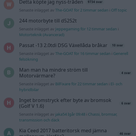
Senaste inlägget av
BilFixare för 22 timmar sedan
i
El- och
hybridbilar
Inget bromstryck efter byte av bromsok
6 svar
(Golf V 1.6)
Senaste inlägget av
jaka54 Igår 09:48
i
Chassi, bromsar,
transmission och däck
Kia Ceed 2017 batteritorsk med jämna
46 svar
mellanrum. Varför?
Senaste inlägget av
Ansan onsdag 15:29
i
Generell felsökning
Övertryck i vevhus, Volvo 940 b230fk
1 svar
Senaste inlägget av
Mossan1 onsdag 11:07
i
Generell
felsökning
Senaste projektinläggen
Volkswagen Golf MK4 v6 4motion OEM++
14 svar
med JDM inspiration.
Senaste inlägget av
Stol3n_Identity för 3 timmar sedan
i
Projekt