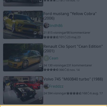
18
19 nov. 17
17
Ford mustang
"Yellow Cobra"
(2006)
lindh86
21 815 visningar
98 kommentarer
101
23 maj 23
20
1
Renault Clio Sport
"Cean Edition"
(2001)
Cean
34 130 visningar
231 kommentarer
390
8 nov. 14
15
Volvo 745
"M60B40 turbo"
(1988)
Freddzz
24 594 visningar
168
6 aug. 17
1