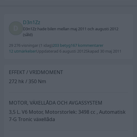
D3n1Zz
D3n1Zz hade bilen mellan maj 2011 och augusti 2012
(såld)
29 276 visningar
(1 idag)
203 betyg
167 kommentarer
12 utmärkelser
Uppdaterad 6 augusti 2012
Skapad 30 maj 2011
EFFEKT / VRIDMOMENT
272 hk / 350 Nm
MOTOR, VÄXELLÅDA OCH AVGASSYSTEM
3,5 L. V6 Motor, Motorstorlek: 3498 cc , Automatisk
7-G Tronic växellåda