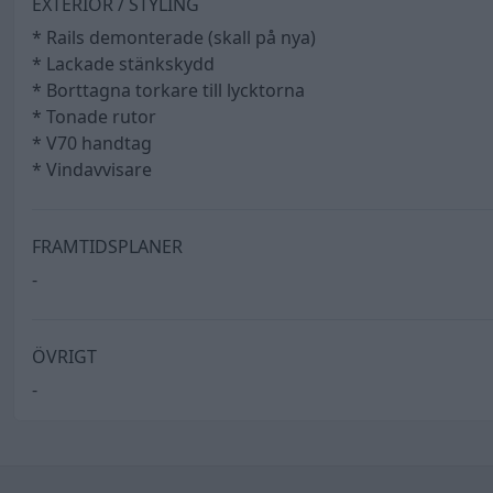
EXTERIÖR / STYLING
* Rails demonterade (skall på nya)
* Lackade stänkskydd
* Borttagna torkare till lycktorna
* Tonade rutor
* V70 handtag
* Vindavvisare
FRAMTIDSPLANER
-
ÖVRIGT
-