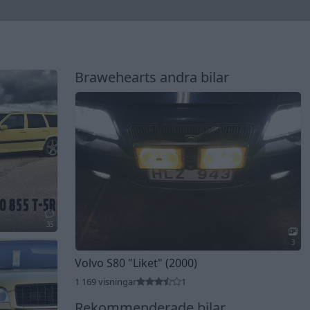
Brawehearts andra bilar
35
3
Volvo S80
"Liket"
(2000)
1 169 visningar
1
Rekommenderade bilar