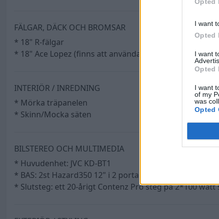
Opted 
I want t
FÄLGAR, DÄCK OCH BROMSAR
Opted 
* 18" R-fälgar
* 18" Ace Lopez (finns att använda dem med) (Till Salu)
I want 
Advertis
Opted 
INTERIÖR / INREDNING
I want t
of my P
was col
* Mörka träpanelen
Opted 
* Skinn/Mocka säten
BILSTEREO OCH MULTIMEDIA
* Huvudenhet: JVC KD-BT1
* BAS: 2st Hazard350 12" i 2 portarde lådor
* Slutsteg: ett 20-årigt Contenz Pro steg på 2*100 watt