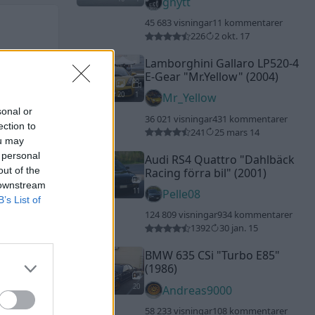
gnytt
45 683 visningar
11 kommentarer
226
2 okt. 17
Lamborghini Gallaro LP520-4
E-Gear
"Mr.Yellow"
(2004)
20
1
Mr_Yellow
sonal or
36 021 visningar
431 kommentarer
ection to
241
25 mars 14
ou may
 personal
Audi RS4 Quattro
"Dahlbäck
out of the
Racing förra bil"
(2001)
 downstream
11
Pelle08
B’s List of
124 809 visningar
934 kommentarer
1392
30 jan. 15
BMW 635 CSi
"Turbo E85"
(1986)
20
Andreas9000
58 233 visningar
108 kommentarer