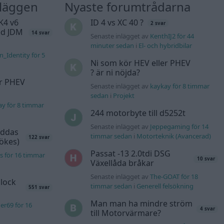
nläggen
Nyaste forumtrådarna
K4 v6
ID 4 vs XC 40 ?
2 svar
d JDM
14 svar
Senaste inlägget av
KenthIJ2 för 44
minuter sedan
i
El- och hybridbilar
n_Identity för 5
Ni som kör HEV eller PHEV
? är ni nöjda?
er PHEV
Senaste inlägget av
kaykay för 8 timmar
sedan
i
Projekt
ay för 8 timmar
244 motorbyte till d5252t
Senaste inlägget av
Jeppegaming för 14
äddas
timmar sedan
i
Motorteknik (Avancerad)
122 svar
sökes)
Passat -13 2.0tdi DSG
s för 16 timmar
10 svar
Växellåda bråkar
Senaste inlägget av
The-GOAT för 18
lock
timmar sedan
i
Generell felsökning
551 svar
Man man ha mindre ström
er69 för 16
4 svar
till Motorvärmare?