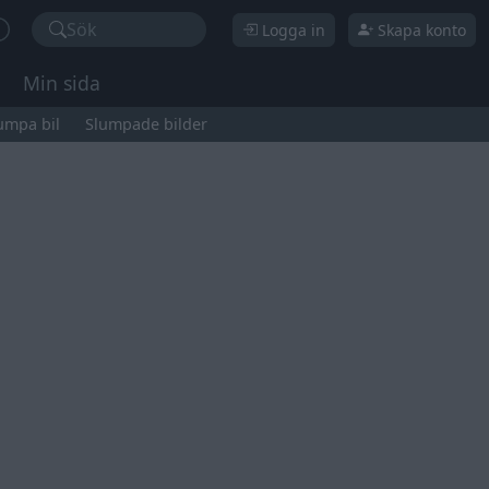
Sök
Logga in
Skapa konto
Min sida
umpa bil
Slumpade bilder