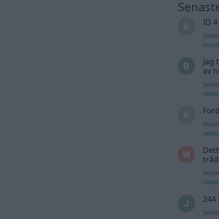
Senast
ID 4
Senas
minu
Jag 
av h
Senas
seda
For
Senas
seda
Dett
trå
Senas
seda
244 
Senas