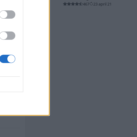
467
23 april 21