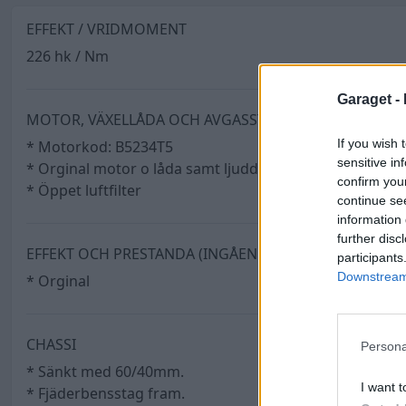
EFFEKT / VRIDMOMENT
226 hk / Nm
Garaget -
MOTOR, VÄXELLÅDA OCH AVGASSYSTEM
If you wish 
* Motorkod: B5234T5
sensitive in
* Orginal motor o låda samt ljuddämpare
confirm you
* Öppet luftfilter
continue se
information 
further disc
EFFEKT OCH PRESTANDA (INGÅENDE)
participants
Downstream 
* Orginal
CHASSI
Persona
* Sänkt med 60/40mm.
I want t
* Fjäderbensstag fram.