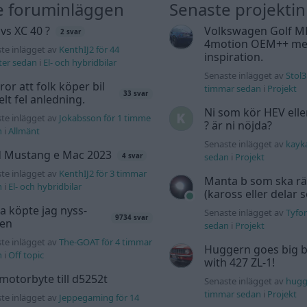
e foruminläggen
Senaste projekti
 vs XC 40 ?
Volkswagen Golf M
2 svar
4motion OEM++ me
te inlägget av
KenthIJ2 för 44
inspiration.
ter sedan
i
El- och hybridbilar
Senaste inlägget av
Stol3
tror att folk köper bil
timmar sedan
i
Projekt
33 svar
elt fel anledning.
Ni som kör HEV ell
te inlägget av
Jokabsson för 1 timme
? är ni nöjda?
n
i
Allmänt
Senaste inlägget av
kayk
d Mustang e Mac 2023
sedan
i
Projekt
4 svar
te inlägget av
KenthIJ2 för 3 timmar
Manta b som ska r
n
i
El- och hybridbilar
(kaross eller delar 
a köpte jag nyss-
Senaste inlägget av
Tyfor
9734 svar
den
sedan
i
Projekt
te inlägget av
The-GOAT för 4 timmar
Huggern goes big b
n
i
Off topic
with 427 ZL-1!
motorbyte till d5252t
Senaste inlägget av
hugg
timmar sedan
i
Projekt
te inlägget av
Jeppegaming för 14