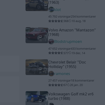
(1963)
17
klot
45 792 visningar
254 kommentarer
368
10 aug. 18
Volvo Amazon
"Mantazon"
(1968)
15
1
Blodstrupmoen
47 652 visningar
433 kommentarer
377
19 dec. 14
Chevrolet Belair
"Doc
Holliday"
(1955)
20
5
ramones
27 457 visningar
18 kommentarer
67
26 jan. 20
Volkswagen Golf mk2 vr6
turbo (1988)
10
4