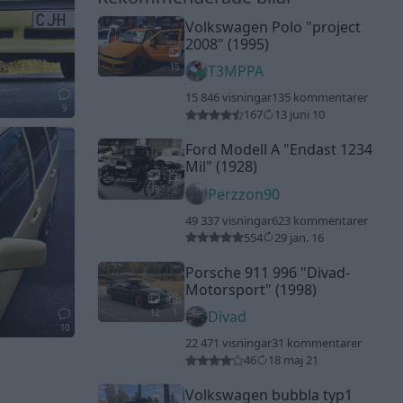
Volkswagen Polo
"project
2008"
(1995)
15
T3MPPA
15 846 visningar
135 kommentarer
9
167
13 juni 10
Ford Modell A
"Endast 1234
Mil"
(1928)
18
2
Perzzon90
49 337 visningar
623 kommentarer
554
29 jan. 16
Porsche 911 996
"Divad-
Motorsport"
(1998)
12
1
Divad
10
22 471 visningar
31 kommentarer
46
18 maj 21
Volkswagen bubbla typ1