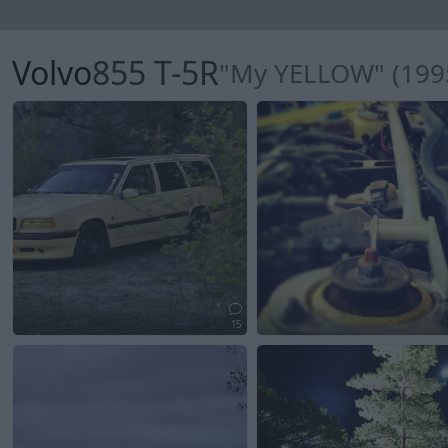
Volvo
855 T-5R
"My YELLOW" (199
15