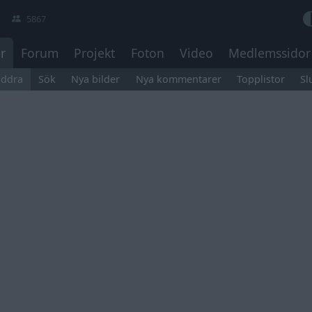
5867
r
Forum
Projekt
Foton
Video
Medlemssidor
äddra
Sök
Nya bilder
Nya kommentarer
Topplistor
Sl