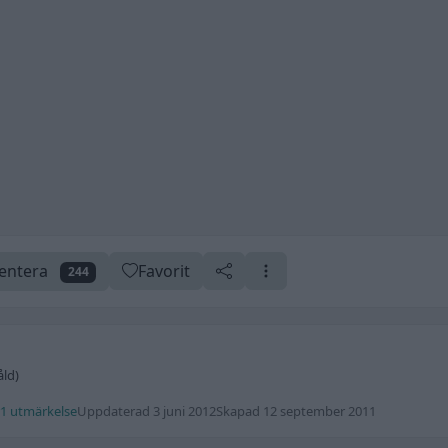
ntera
Favorit
244
åld)
1 utmärkelse
Uppdaterad 3 juni 2012
Skapad 12 september 2011