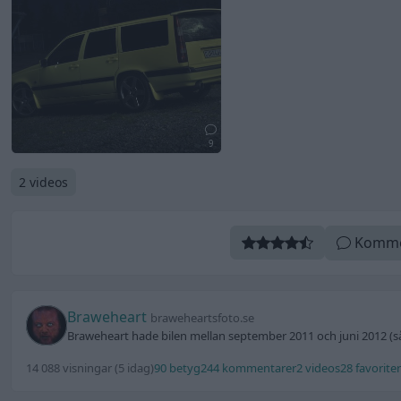
9
2 videos
Komme
Braweheart
braweheartsfoto.se
Braweheart hade bilen mellan september 2011 och juni 2012 (s
14 088 visningar
(5 idag)
90 betyg
244 kommentarer
2 videos
28 favoriter