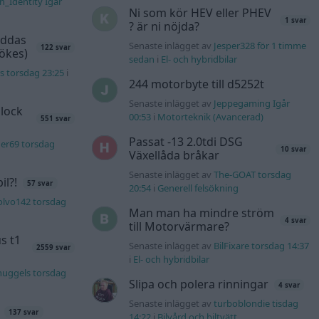
n_Identity Igår
Ni som kör HEV eller PHEV
1 svar
? är ni nöjda?
äddas
Senaste inlägget av
Jesper328 för 1 timme
122 svar
sökes)
sedan
i
El- och hybridbilar
s torsdag 23:25
i
244 motorbyte till d5252t
Senaste inlägget av
Jeppegaming Igår
lock
00:53
i
Motorteknik (Avancerad)
551 svar
Passat -13 2.0tdi DSG
er69 torsdag
10 svar
Växellåda bråkar
Senaste inlägget av
The-GOAT torsdag
l?!
57 svar
20:54
i
Generell felsökning
olvo142 torsdag
Man man ha mindre ström
4 svar
till Motorvärmare?
s t1
Senaste inlägget av
BilFixare torsdag 14:37
2559 svar
i
El- och hybridbilar
nuggels torsdag
Slipa och polera rinningar
4 svar
Senaste inlägget av
turboblondie tisdag
137 svar
14:22
i
Bilvård och biltvätt