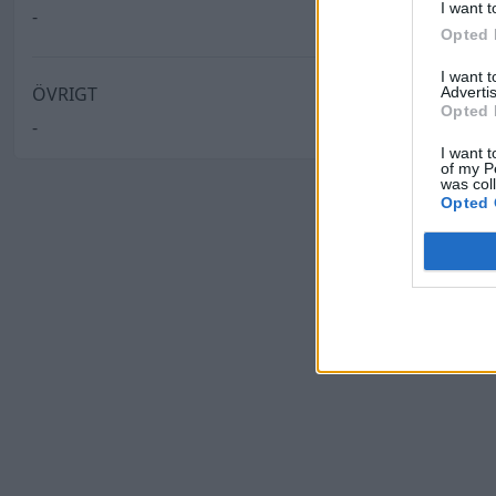
I want t
-
Opted 
I want 
ÖVRIGT
Advertis
Opted 
-
I want t
of my P
was col
Opted 