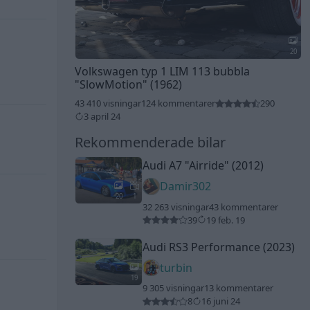
20
Volkswagen typ 1 LIM 113 bubbla
"SlowMotion"
(1962)
43 410 visningar
124 kommentarer
290
3 april 24
Rekommenderade bilar
Audi A7
"Airride"
(2012)
Damir302
20
1
32 263 visningar
43 kommentarer
39
19 feb. 19
Audi RS3 Performance (2023)
turbin
19
9 305 visningar
13 kommentarer
8
16 juni 24