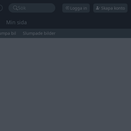
Sök
Logga in
Skapa konto
Min sida
umpa bil
Slumpade bilder