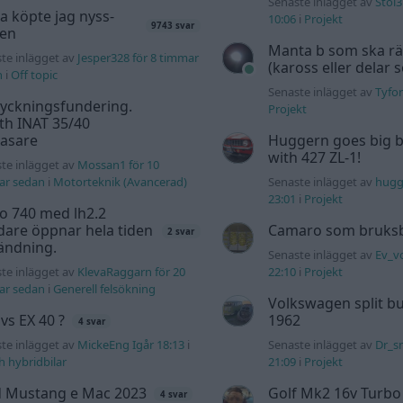
Senaste inlägget av
Stol3
a köpte jag nyss-
10:06
i
Projekt
9743 svar
den
Manta b som ska r
te inlägget av
Jesper328 för 8 timmar
(kaross eller delar 
n
i
Off topic
Senaste inlägget av
Tyfor
yckningsfundering.
Projekt
th INAT 35/40
gasare
Huggern goes big b
with 427 ZL-1!
te inlägget av
Mossan1 för 10
ar sedan
i
Motorteknik (Avancerad)
Senaste inlägget av
hugg
23:01
i
Projekt
o 740 med lh2.2
dare öppnar hela tiden
Camaro som bruksbi
2 svar
ändning.
Senaste inlägget av
Ev_v
te inlägget av
KlevaRaggarn för 20
22:10
i
Projekt
ar sedan
i
Generell felsökning
Volkswagen split bu
 vs EX 40 ?
1962
4 svar
te inlägget av
MickeEng Igår 18:13
i
Senaste inlägget av
Dr_s
ch hybridbilar
21:09
i
Projekt
d Mustang e Mac 2023
Golf Mk2 16v Turbo
4 svar