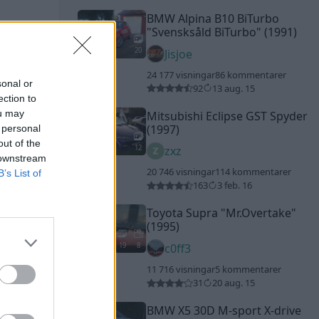
BMW Alpina B10 BiTurbo
"Svensksåld BiTurbo"
(1991)
20
Jisjoe
24 177 visningar
86 kommentarer
sonal or
92
13 aug. 15
ection to
ou may
Mitsubishi Eclipse GST Spyder
(1997)
 personal
out of the
12
zxz
 downstream
20 746 visningar
114 kommentarer
B’s List of
163
3 feb. 16
Toyota Supra
"Mr.Overtake"
(1995)
19
8
c0ff3
11 716 visningar
5 kommentarer
31
20 aug. 15
BMW X5 30D M-sport X-drive