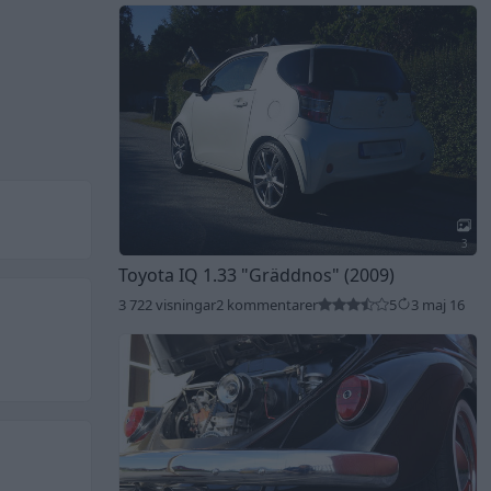
3
Toyota IQ 1.33
"Gräddnos"
(2009)
3 722 visningar
2 kommentarer
5
3 maj 16