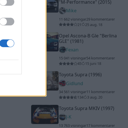
"M-Performance"
(2015)
8
Mike
11 662 visningar
29 kommentarer
21
25 aug. 18
Opel Ascona-B Gle
"Berlina
GLE"
(1981)
18
Fexan
15 041 visningar
54 kommentarer
45
15 juni 18
Toyota Supra (1996)
Gidlund
20
5
34 561 visningar
11 kommentarer
134
3 aug. 20
Toyota Supra MKIV (1997)
J-K
15
13 763 visningar
17 kommentarer