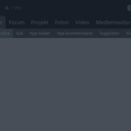
11853
r
Forum
Projekt
Foton
Video
Medlemssidor
äddra
Sök
Nya bilder
Nya kommentarer
Topplistor
Sl