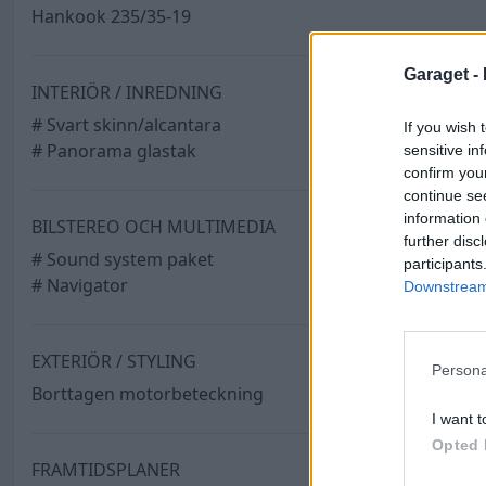
Hankook 235/35-19
Garaget -
INTERIÖR / INREDNING
# Svart skinn/alcantara
If you wish 
# Panorama glastak
sensitive in
confirm you
continue se
information 
BILSTEREO OCH MULTIMEDIA
further disc
# Sound system paket
participants
# Navigator
Downstream 
EXTERIÖR / STYLING
Persona
Borttagen motorbeteckning
I want t
Opted 
FRAMTIDSPLANER