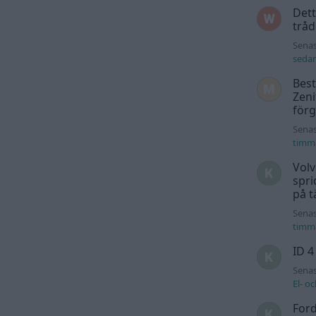
Dett
trå
Senas
seda
Best
Zeni
för
Senas
timm
Volv
spri
på t
Senas
timm
ID 4
Senas
El- o
For