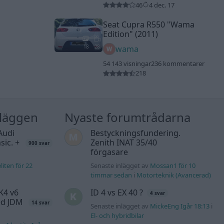
46
4 dec. 17
Seat Cupra R550
"Wama
Edition"
(2011)
18
28
wama
54 143 visningar
236 kommentarer
218
nläggen
Nyaste forumtrådarna
Audi
Bestyckningsfundering.
sic. +
Zenith INAT 35/40
900 svar
förgasare
liten för 22
Senaste inlägget av
Mossan1 för 10
timmar sedan
i
Motorteknik (Avancerad)
K4 v6
ID 4 vs EX 40 ?
4 svar
d JDM
14 svar
Senaste inlägget av
MickeEng Igår 18:13
i
El- och hybridbilar