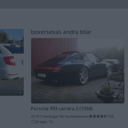
boxersexas andra bilar
3
20
2
Porsche 993 carrera 2 (1994)
22 417 visningar
182 kommentarer
153
28 sept. 15