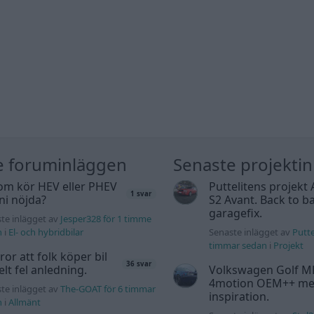
e foruminläggen
Senaste projekti
om kör HEV eller PHEV
Puttelitens projekt 
1 svar
 ni nöjda?
S2 Avant. Back to ba
garagefix.
te inlägget av
Jesper328 för 1 timme
n
i
El- och hybridbilar
Senaste inlägget av
Putte
timmar sedan
i
Projekt
tror att folk köper bil
36 svar
elt fel anledning.
Volkswagen Golf M
4motion OEM++ me
te inlägget av
The-GOAT för 6 timmar
inspiration.
n
i
Allmänt