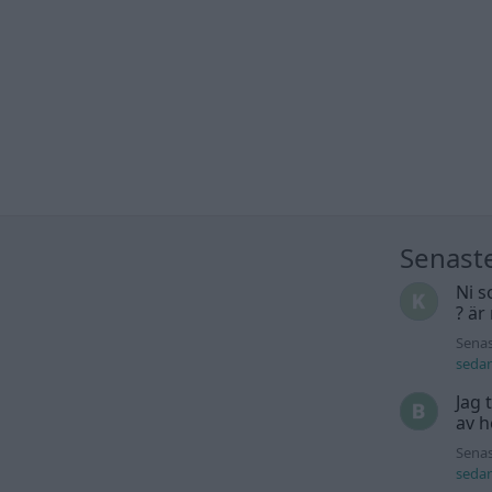
Senast
Ni s
? är
Senas
seda
Jag 
av h
Senas
seda