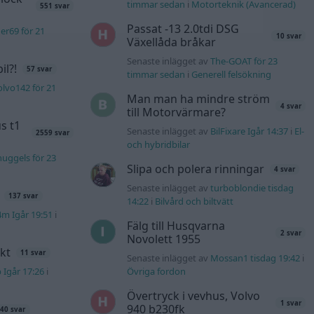
timmar sedan
i
Motorteknik (Avancerad)
551 svar
Passat -13 2.0tdi DSG
er69 för 21
10 svar
Växellåda bråkar
Senaste inlägget av
The-GOAT för 23
l?!
57 svar
timmar sedan
i
Generell felsökning
lvo142 för 21
Man man ha mindre ström
4 svar
till Motorvärmare?
s t1
Senaste inlägget av
BilFixare Igår 14:37
i
El-
2559 svar
och hybridbilar
uggels för 23
Slipa och polera rinningar
4 svar
Senaste inlägget av
turboblondie tisdag
137 svar
14:22
i
Bilvård och biltvätt
4m Igår 19:51
i
Fälg till Husqvarna
2 svar
Novolett 1955
kt
11 svar
Senaste inlägget av
Mossan1 tisdag 19:42
i
b Igår 17:26
i
Övriga fordon
Övertryck i vevhus, Volvo
1 svar
940 b230fk
40 svar