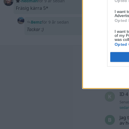
-hedman
för 9 år sedan
Opted 
Fräsig kärra 5*
I want 
Advertis
Opted 
Bemz
för 9 år sedan
Tackar :)
I want t
of my P
was col
Opted 
Senast
Dett
trå
Senas
seda
ID 4
Senas
seda
Jag 
av h