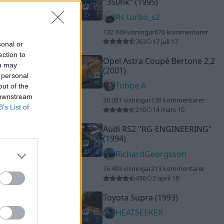
"350hk"
(1995)
20
1
Rs turbo_s2
132 749 visningar
670 kommentarer
763
17 juli 17
sonal or
ection to
Opel Astra Coupé Bertone 2,2
ou may
(2001)
 personal
15
Tobbe A
out of the
 downstream
30 081 visningar
136 kommentarer
B’s List of
210
14 mars 10
Audi RS2
"RG-ENGINEERING"
(1994)
20
8
RichardGeorgsson
76 493 visningar
213 kommentarer
436
2 april 18
Toyota Supra (1993)
HEATSEEKER
16
2