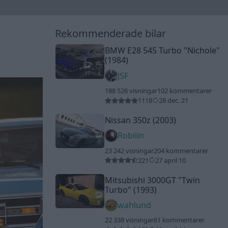
Rekommenderade bilar
BMW E28 545 Turbo
"Nichole"
(1984)
17
4
JSF
188 526 visningar
102 kommentarer
1118
28 dec. 21
Nissan 350z (2003)
Robiiin
7
23 242 visningar
204 kommentarer
221
27 april 10
Mitsubishi 3000GT
"Twin
Turbo"
(1993)
6
wahlund
22 338 visningar
61 kommentarer