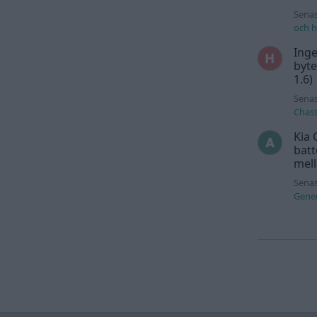
Senas
och h
Inge
byte
1.6)
Senas
Chass
Kia 
batt
mell
Senas
Gener