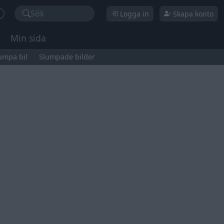
Sök
Logga in
Skapa konto
Min sida
umpa bil
Slumpade bilder