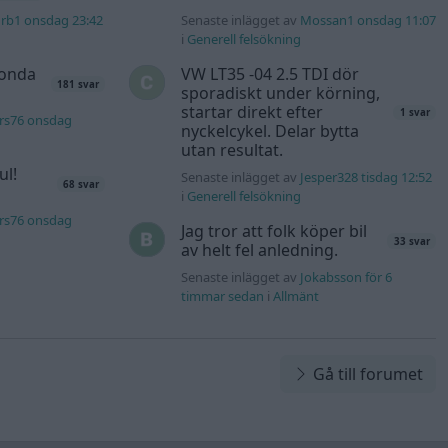
rb1 onsdag 23:42
Senaste inlägget av
Mossan1 onsdag 11:07
i
Generell felsökning
Honda
VW LT35 -04 2.5 TDI dör
181 svar
sporadiskt under körning,
startar direkt efter
1 svar
rs76 onsdag
nyckelcykel. Delar bytta
utan resultat.
ul!
Senaste inlägget av
Jesper328 tisdag 12:52
68 svar
i
Generell felsökning
rs76 onsdag
Jag tror att folk köper bil
33 svar
av helt fel anledning.
Senaste inlägget av
Jokabsson för 6
timmar sedan
i
Allmänt
Gå till forumet