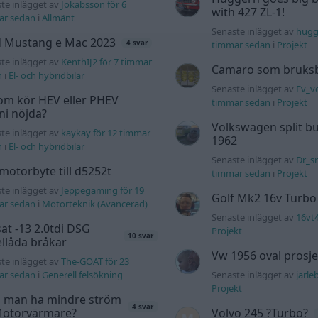
te inlägget av
Jokabsson för 6
with 427 ZL-1!
ar sedan
i
Allmänt
Senaste inlägget av
hugg
d Mustang e Mac 2023
timmar sedan
i
Projekt
4 svar
te inlägget av
KenthIJ2 för 7 timmar
Camaro som bruksbi
n
i
El- och hybridbilar
Senaste inlägget av
Ev_vo
om kör HEV eller PHEV
timmar sedan
i
Projekt
 ni nöjda?
Volkswagen split bu
te inlägget av
kaykay för 12 timmar
1962
n
i
El- och hybridbilar
Senaste inlägget av
Dr_sn
motorbyte till d5252t
timmar sedan
i
Projekt
te inlägget av
Jeppegaming för 19
Golf Mk2 16v Turbo
ar sedan
i
Motorteknik (Avancerad)
Senaste inlägget av
16vt
at -13 2.0tdi DSG
Projekt
10 svar
llåda bråkar
Vw 1956 oval prosje
te inlägget av
The-GOAT för 23
ar sedan
i
Generell felsökning
Senaste inlägget av
jarle
Projekt
 man ha mindre ström
4 svar
 Motorvärmare?
Volvo 245 ?Turbo?