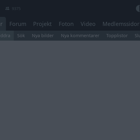
9375
r
Forum
Projekt
Foton
Video
Medlemssidor
äddra
Sök
Nya bilder
Nya kommentarer
Topplistor
Sl