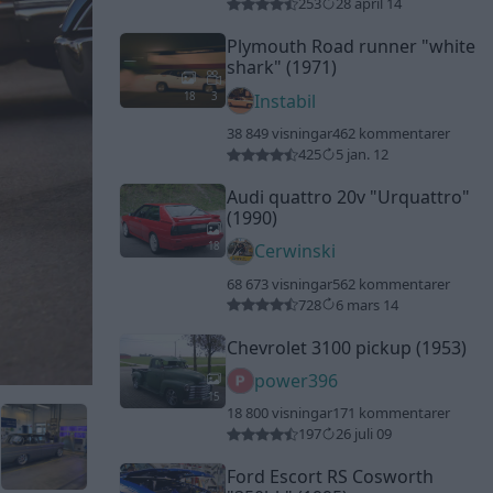
253
28 april 14
Plymouth Road runner
"white
shark"
(1971)
18
3
Instabil
38 849 visningar
462 kommentarer
425
5 jan. 12
Audi quattro 20v
"Urquattro"
(1990)
18
Cerwinski
68 673 visningar
562 kommentarer
728
6 mars 14
Chevrolet 3100 pickup (1953)
power396
15
18 800 visningar
171 kommentarer
197
26 juli 09
Ford Escort RS Cosworth