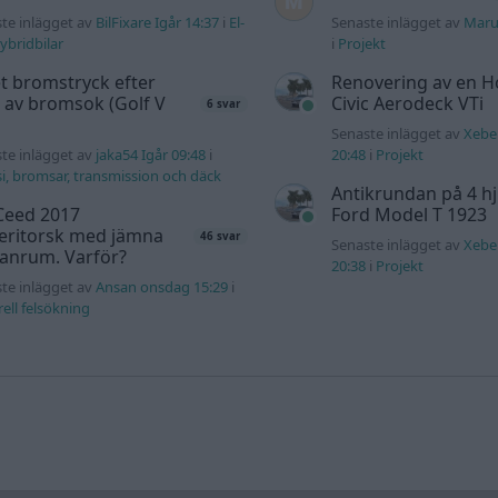
te inlägget av
BilFixare Igår 14:37
i
El-
Senaste inlägget av
Maru
ybridbilar
i
Projekt
t bromstryck efter
Renovering av en 
 av bromsok (Golf V
Civic Aerodeck VTi
6 svar
Senaste inlägget av
Xebe
te inlägget av
jaka54 Igår 09:48
i
20:48
i
Projekt
i, bromsar, transmission och däck
Antikrundan på 4 hj
Ceed 2017
Ford Model T 1923
eritorsk med jämna
46 svar
Senaste inlägget av
Xebe
anrum. Varför?
20:38
i
Projekt
te inlägget av
Ansan onsdag 15:29
i
ell felsökning