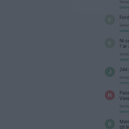
Senas
timm
For
Senas
seda
Ni s
? är
Senas
seda
244 
Senas
timm
Pass
Växe
Senas
timm
Man
till