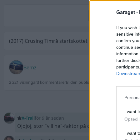
Garaget -
Kom
If you wish 
sensitive in
(2017) Crusing Timrå startskottet
confirm you
continue se
information 
further disc
Bemz
participants
Downstream 
2 221 visningar
3 kommentarer
Bilden publicerades 22 juni 2017
Persona
Logga in för at
I want t
X-Trail
för 9 år sedan
Opted 
Ojojoj, stor "vill ha"-faktor på den. Fem poäng!
I want t