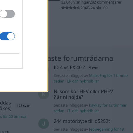
32 640 visningar
282 kommentarer
294
24 okt. 09
nläggen
Nyaste forumtrådarna
K4 v6
ID 4 vs EX 40 ?
4 svar
d JDM
14 svar
Senaste inlägget av
MickeEng för 1 timme
sedan
i
El- och hybridbilar
n_Identity för 10
Ni som kör HEV eller PHEV
? är ni nöjda?
äddas
Senaste inlägget av
kaykay för 12 timmar
122 svar
sökes)
sedan
i
El- och hybridbilar
s för 20 timmar
244 motorbyte till d5252t
Senaste inlägget av
Jeppegaming för 19
lock