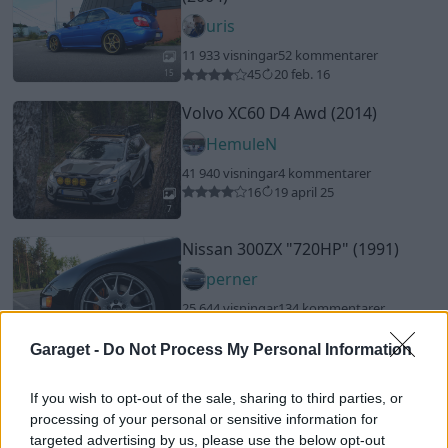
uris
11 933 visningar
52 kommentarer
45
20 feb. 16
15
Volvo XC60 D4 Awd (2014)
HemuleN
41 940 visningar
4 kommentarer
16
19 april 25
7
Nissan 300ZX
"720HP"
(1991)
perner
25 644 visningar
134 kommentarer
196
10 sept. 12
9
Garaget -
Do Not Process My Personal Information
Chevrolet Fleetline aero sedan
If you wish to opt-out of the sale, sharing to third parties, or
(1947)
processing of your personal or sensitive information for
paid
targeted advertising by us, please use the below opt-out