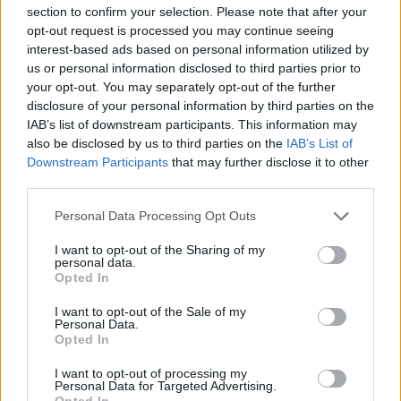
section to confirm your selection. Please note that after your
18 036 visningar
118 kommentarer
161
5 april 11
opt-out request is processed you may continue seeing
20
interest-based ads based on personal information utilized by
Audi S4
"30 years Quattro
us or personal information disclosed to third parties prior to
Edition"
(2010)
your opt-out. You may separately opt-out of the further
disclosure of your personal information by third parties on the
RinorGDI
IAB’s list of downstream participants. This information may
101 885 visningar
170 kommentarer
also be disclosed by us to third parties on the
IAB’s List of
244
23 dec. 16
20
Downstream Participants
that may further disclose it to other
third parties.
Peugeot 206 GTi (2002)
Ziggs
Personal Data Processing Opt Outs
23 353 visningar
62 kommentarer
I want to opt-out of the Sharing of my
387
19 juli 10
personal data.
7
2
Opted In
Volvo V70R (2006)
I want to opt-out of the Sale of my
Personal Data.
Kulpahjul
Opted In
12 123 visningar
1 kommentar
I want to opt-out of processing my
11
Personal Data for Targeted Advertising.
10
Opted In