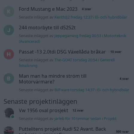
Ford Mustang e Mac 2023
4 svar
Senaste inlägget av
KenthIJ2 fredag 12:37
i
El- och hybridbilar
244 motorbyte till d5252t
Senaste inlägget av
Jeppegaming fredag 00:53
i
Motorteknik
(Avancerad)
Passat -13 2.0tdi DSG Växellåda bråkar
10 svar
Senaste inlägget av
The-GOAT torsdag 20:54
i
Generell
felsökning
Man man ha mindre ström till
4 svar
Motorvärmare?
Senaste inlägget av
BilFixare torsdag 14:37
i
El- och hybridbilar
Senaste projektinläggen
Vw 1956 oval prosjekt
12 svar
Senaste inlägget av
jarleb för 10 timmar sedan
i
Projekt
Puttelitens projekt Audi S2 Avant. Back
900 svar