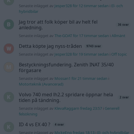
Senaste inlägget av
Jesper328 för 12 timmar sedan
i
El- och
hybridbilar
Jag tror att folk köper bil av helt fel
36 svar
anledning.
Senaste inlägget av
The-GOAT för 17 timmar sedan
i
Allmänt
Detta köpte jag nyss-tråden
9743 svar
Senaste inlägget av
Jesper328 för 19 timmar sedan
i
Off topic
Bestyckningsfundering. Zenith INAT 35/40
förgasare
Senaste inlägget av
Mossan1 för 21 timmar sedan
i
Motorteknik (Avancerad)
Volvo 740 med lh2.2 spridare öppnar hela
2 svar
tiden på tändning.
Senaste inlägget av
KlevaRaggarn fredag 23:57
i
Generell
felsökning
ID 4 vs EX 40 ?
4 svar
Senaste inlägget av
MickeEng fredag 18:13
i
El- och hybridbilar