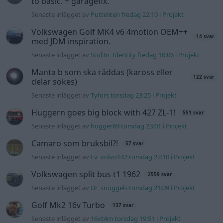
to basic. + garagefix.
Senaste inlägget av
Putteliten fredag 22:10
i
Projekt
Volkswagen Golf MK4 v6 4motion OEM++
14 svar
med JDM inspiration.
Senaste inlägget av
Stol3n_Identity fredag 10:06
i
Projekt
Manta b som ska räddas (kaross eller
122 svar
delar sökes)
Senaste inlägget av
Tyfors torsdag 23:25
i
Projekt
Huggern goes big block with 427 ZL-1!
551 svar
Senaste inlägget av
hugger69 torsdag 23:01
i
Projekt
Camaro som bruksbil?!
57 svar
Senaste inlägget av
Ev_volvo142 torsdag 22:10
i
Projekt
Volkswagen split bus t1 1962
2559 svar
Senaste inlägget av
Dr_snuggels torsdag 21:09
i
Projekt
Golf Mk2 16v Turbo
137 svar
Senaste inlägget av
16vt4m torsdag 19:51
i
Projekt