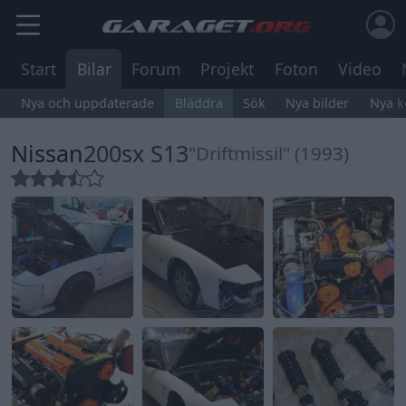
Start
Bilar
Forum
Projekt
Foton
Video
Nya och uppdaterade
Bläddra
Sök
Nya bilder
Nya 
Nissan
200sx S13
"Driftmissil" (1993)