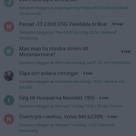
Senaste inlägget av
Jeppegaming fredag 00:53
i
Motorteknik
(Avancerad)
Passat -13 2.0tdi DSG Växellåda bråkar
10 svar
Senaste inlägget av
The-GOAT torsdag 20:54
i
Generell
felsökning
Man man ha mindre ström till
4 svar
Motorvärmare?
Senaste inlägget av
BilFixare torsdag 14:37
i
El- och hybridbilar
Slipa och polera rinningar
4 svar
Senaste inlägget av
turboblondie tisdag 14:22
i
Bilvård och
biltvätt
Fälg till Husqvarna Novolett 1955
2 svar
Senaste inlägget av
Mossan1 tisdag 19:42
i
Övriga fordon
Övertryck i vevhus, Volvo 940 b230fk
1 svar
Senaste inlägget av
Mossan1 onsdag 11:07
i
Generell
felsökning