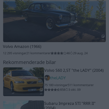
11
Volvo Amazon (1966)
12 295 visningar
21 kommentarer
46
29 aug. 24
Rekommenderade bilar
Volvo S60 2,5T
"the LADY"
(2004)
theLADY
75 180 visningar
511 kommentarer
858
3 okt. 09
20
Subaru Impreza STI
"RRR II"
(2004)