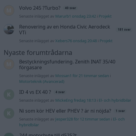
Volvo 245 ?Turbo?
40 svar
Senaste inlägget av
Marurb1 onsdag 23:42
i
Projekt
Renovering av en Honda Civic Aerodeck
181 svar
VTi
Senaste inlägget av
Xebers76 onsdag 20:48
i
Projekt
Nyaste forumtrådarna
Bestyckningsfundering. Zenith INAT 35/40
förgasare
Senaste inlägget av
Mossan1 för 21 timmar sedan
i
Motorteknik (Avancerad)
ID 4 vs EX 40 ?
4 svar
Senaste inlägget av
MickeEng fredag 18:13
i
El- och hybridbilar
Ni som kör HEV eller PHEV ? är ni nöjda?
1 svar
Senaste inlägget av
Jesper328 för 12 timmar sedan
i
El- och
hybridbilar
244 motorbyte till d5252t