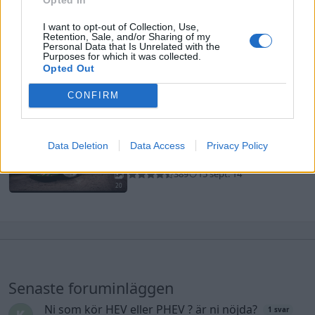
Mitsubishi Evolution 9
"CS
I want to opt-out of Collection, Use,
Edition"
(2006)
Retention, Sale, and/or Sharing of my
Personal Data that Is Unrelated with the
MagnuM
Purposes for which it was collected.
Opted Out
8 823 visningar
5 kommentarer
14
11 okt. 17
13
CONFIRM
Nissan Micra (1998)
Chrille79
Data Deletion
Data Access
Privacy Policy
61 033 visningar
402 kommentarer
389
15 sept. 14
20
Senaste foruminläggen
Ni som kör HEV eller PHEV ? är ni nöjda?
1 svar