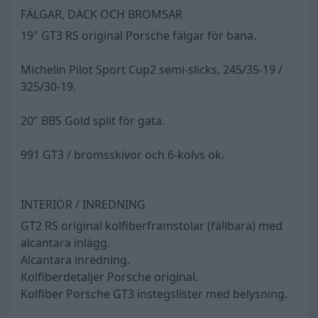
FÄLGAR, DÄCK OCH BROMSAR
19" GT3 RS original Porsche fälgar för bana.
Michelin Pilot Sport Cup2 semi-slicks, 245/35-19 /
325/30-19.
20" BBS Gold split för gata.
991 GT3 / bromsskivor och 6-kolvs ok.
INTERIÖR / INREDNING
GT2 RS original kolfiberframstolar (fällbara) med
alcantara inlägg.
Alcantara inredning.
Kolfiberdetaljer Porsche original.
Kolfiber Porsche GT3 instegslister med belysning.