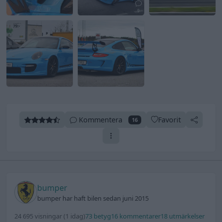
9
Kommentera
Favorit
16
bumper
bumper har haft bilen sedan juni 2015
24 695 visningar
(1 idag)
73 betyg
16 kommentarer
18 utmärkelser