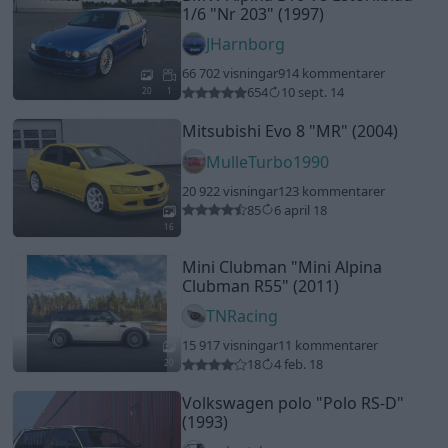
Clubman R55"
(2011)
TNRacing
15 917 visningar
11 kommentarer
18
4 feb. 18
20
Volkswagen polo
"Polo RS-D"
(1993)
polo_td
38 211 visningar
162 kommentarer
201
10 jan. 15
20
10
Chevrolet Bel Air 2d ht (1955)
1955bel_air
69 631 visningar
121 kommentarer
812
11 april 18
20
Volvo 760 Turbodiesel (1989)
TurboLundin