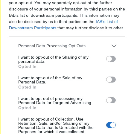
your opt-out. You may separately opt-out of the further
disclosure of your personal information by third parties on the
IAB’s list of downstream participants. This information may
also be disclosed by us to third parties on the
IAB’s List of
12
Downstream Participants
that may further disclose it to other
Porsche 911
"993 RSR"
(1983)
third parties.
15 106 visningar
21 kommentarer
57
3 feb. 17
Personal Data Processing Opt Outs
Rekommenderade bilar
I want to opt-out of the Sharing of my
personal data.
Honda S2000
"Gisele"
(2000)
Opted In
death
I want to opt-out of the Sale of my
12 258 visningar
52 kommentarer
Personal Data.
37
28 okt. 18
Opted In
17
I want to opt-out of processing my
BMW Alpina B12 5,0
"1 av 3
Personal Data for Targeted Advertising.
AlpinWeiss II"
(1990)
Opted In
tsdi
I want to opt-out of Collection, Use,
Retention, Sale, and/or Sharing of my
24 418 visningar
97 kommentarer
Personal Data that Is Unrelated with the
Purposes for which it was collected.
104
19 aug. 16
20