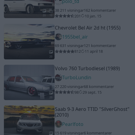
27 220 visningar
68 kommentarer
98
29 sept. 15
20
Saab 9-3 Aero TTID
"SilverGhost"
(2010)
Pearlfoto
15 619 visningar
6 kommentarer
36
12 juli 20
19
Senaste foruminläggen
244 motorbyte till d5252t
Senaste inlägget av
Jeppegaming för 7 timmar sedan
i
Motorteknik (Avancerad)
Passat -13 2.0tdi DSG Växellåda bråkar
10 svar