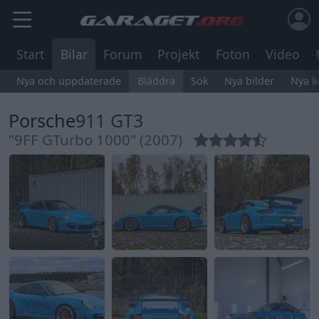
Start
Bilar
Forum
Projekt
Foton
Video
Nya och uppdaterade
Bläddra
Sök
Nya bilder
Nya 
Porsche
911 GT3
"9FF GTurbo 1000" (2007)
5