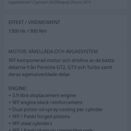
Uppdaterad 17 januari 2023
Skapad 26 juni 2015
EFFEKT / VRIDMOMENT
1300 hk / 900 Nm
MOTOR, VÄXELLÅDA OCH AVGASSYSTEM
9FF komponerad motor och drivlina av de bästa
delarna från Porsche GT2, GT3 och Turbo samt
deras egenutvecklade delar.
ENGINE:
+ 3.9 litre displacement engine
+ 9FF engine block reinforcement
+ Dual piston oil-spray cooling per cylinder
+ 9FF / Pankl forged pistons
+ 9FF steel cylinders
+ 9FF / Pankl titanium connecting rods