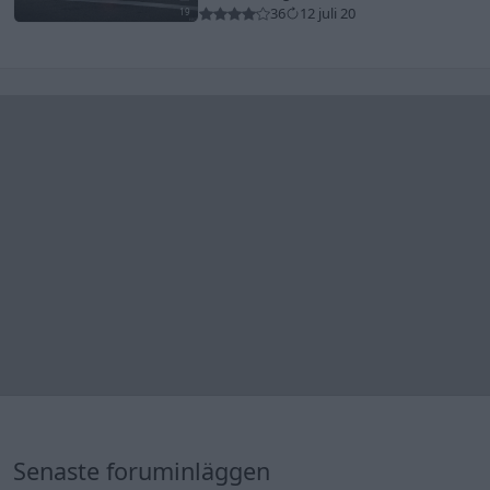
Senaste inlägget av
The-GOAT för 11 timmar sedan
i
Generell
felsökning
Jag tror att folk köper bil av helt fel
30 svar
anledning.
Senaste inlägget av
The-GOAT för 13 timmar sedan
i
Allmänt
Man man ha mindre ström till
4 svar
Motorvärmare?
Senaste inlägget av
BilFixare för 17 timmar sedan
i
El- och
hybridbilar
Inget bromstryck efter byte av bromsok
6 svar
(Golf V 1.6)
Senaste inlägget av
jaka54 för 22 timmar sedan
i
Chassi,
bromsar, transmission och däck
Kia Ceed 2017 batteritorsk med jämna
46 svar
mellanrum. Varför?
Senaste inlägget av
Ansan onsdag 15:29
i
Generell felsökning
Övertryck i vevhus, Volvo 940 b230fk
1 svar