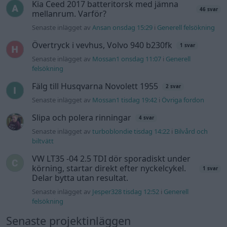
Senaste inlägget av
Tyfors för 8 timmar sedan
i
Projekt
Huggern goes big block with 427 ZL-1!
551 svar
Senaste inlägget av
hugger69 för 9 timmar sedan
i
Projekt
Camaro som bruksbil?!
57 svar
Senaste inlägget av
Ev_volvo142 för 9 timmar sedan
i
Projekt
Volkswagen split bus t1 1962
2559 svar
Senaste inlägget av
Dr_snuggels för 10 timmar sedan
i
Projekt
Golf Mk2 16v Turbo
137 svar
Senaste inlägget av
16vt4m för 12 timmar sedan
i
Projekt
Vw 1956 oval prosjekt
11 svar
Senaste inlägget av
jarleb för 14 timmar sedan
i
Projekt
Volkswagen Golf MK4 v6 4motion OEM++
12 svar
med JDM inspiration.
Senaste inlägget av
Stol3n_Identity för 18 timmar sedan
i
Projekt