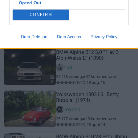
Opted Out
Volkswagen 1303 LS
"Betty
Bubbla"
(1974)
CONFIRM
Loyden
25 117 visningar
13 kommentarer
Data Deletion
Data Access
Privacy Policy
299
28 april 14
20
BMW Alpina B10 V8 Estorilblau
1/6
"Nr 203"
(1997)
JHarnborg
66 702 visningar
914 kommentarer
654
10 sept. 14
20
1
Mitsubishi Evo 8
"MR"
(2004)
MulleTurbo1990
20 922 visningar
123 kommentarer
85
6 april 18
16
Mini Clubman
"Mini Alpina