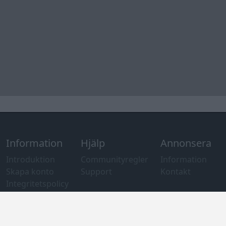
Tips och
förslag
Felanmälan
®
GARAGET
v13.2 Copyright © 2001-2026 Garaget Media AB