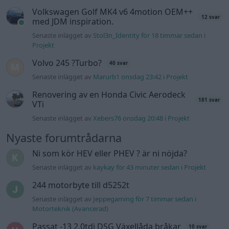
Senaste inlägget av
BilFixare för 17 timmar sedan
i
El- och
hybridbilar
Slipa och polera rinningar
4 svar
Senaste inlägget av
turboblondie tisdag 14:22
i
Bilvård och
biltvätt
Fälg till Husqvarna Novolett 1955
2 svar
Senaste inlägget av
Mossan1 tisdag 19:42
i
Övriga fordon
Övertryck i vevhus, Volvo 940 b230fk
1 svar
Senaste inlägget av
Mossan1 onsdag 11:07
i
Generell
felsökning
VW LT35 -04 2.5 TDI dör sporadiskt under
körning, startar direkt efter nyckelcykel.
1 svar
Delar bytta utan resultat.
Senaste inlägget av
Jesper328 tisdag 12:52
i
Generell
felsökning
Jag tror att folk köper bil av helt fel
30 svar
anledning.