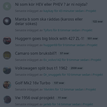
Volvo 245 ?Turbo?
40 svar
Senaste inlägget av
Marurb1 onsdag 23:42
i
Projekt
Renovering av en Honda Civic Aerodeck
181 svar
VTi
Senaste inlägget av
Xebers76 onsdag 20:48
i
Projekt
Nyaste forumtrådarna
Ni som kör HEV eller PHEV ? är ni nöjda?
Senaste inlägget av
kaykay för 43 minuter sedan
i
Projekt
244 motorbyte till d5252t
Senaste inlägget av
Jeppegaming för 7 timmar sedan
i
Motorteknik (Avancerad)
Passat -13 2.0tdi DSG Växellåda bråkar
10 svar
Senaste inlägget av
The-GOAT för 11 timmar sedan
i
Generell
felsökning
Man man ha mindre ström till
4 svar
Motorvärmare?