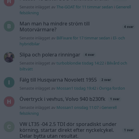
Senaste inlägget av
The-GOAT för 13 timmar sedan
i
Allmänt
Ford s max
1 svar
Senaste inlägget av
nucken måndag 06:31
i
Motorteknik
(Grundläggande)
Gå till forumet