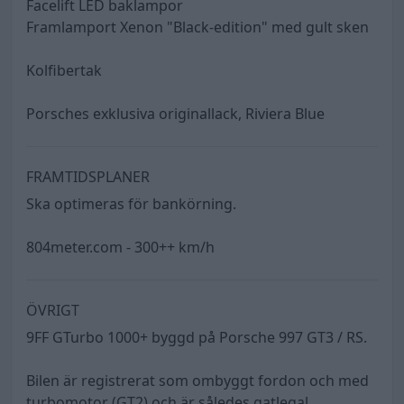
Facelift LED baklampor
Framlamport Xenon "Black-edition" med gult sken
Kolfibertak
Porsches exklusiva originallack, Riviera Blue
FRAMTIDSPLANER
Ska optimeras för bankörning.
804meter.com - 300++ km/h
ÖVRIGT
9FF GTurbo 1000+ byggd på Porsche 997 GT3 / RS.
Bilen är registrerat som ombyggt fordon och med
turbomotor (GT2) och är således gatlegal.