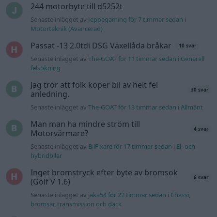
Senaste inlägget av
Mossan1 onsdag 11:07
i
Generell
felsökning
Fälg till Husqvarna Novolett 1955
2 svar
Senaste inlägget av
Mossan1 tisdag 19:42
i
Övriga fordon
Slipa och polera rinningar
4 svar
Senaste inlägget av
turboblondie tisdag 14:22
i
Bilvård och
biltvätt
VW LT35 -04 2.5 TDI dör sporadiskt under
körning, startar direkt efter nyckelcykel.
1 svar
Delar bytta utan resultat.
Senaste inlägget av
Jesper328 tisdag 12:52
i
Generell
felsökning
Senaste projektinläggen
Ni som kör HEV eller PHEV ? är ni nöjda?
Senaste inlägget av
kaykay för 43 minuter sedan
i
Projekt
Manta b som ska räddas (kaross eller
122 svar
delar sökes)