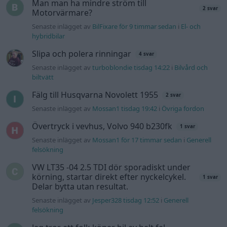
Senaste inlägget av
Mossan1 för 17 timmar sedan
i
Generell
felsökning
VW LT35 -04 2.5 TDI dör sporadiskt under
körning, startar direkt efter nyckelcykel.
1 svar
Delar bytta utan resultat.
Senaste inlägget av
Jesper328 tisdag 12:52
i
Generell
felsökning
Jag tror att folk köper bil av helt fel
22 svar
anledning.
Senaste inlägget av
Jesper328 för 6 timmar sedan
i
Allmänt
Ford s max
1 svar
Senaste inlägget av
nucken måndag 06:31
i
Motorteknik
(Grundläggande)
940 92 ABS problem
2 svar
Senaste inlägget av
H-Karlsson måndag 16:23
i
Generell
felsökning
Inget bromstryck efter byte av bromsok
5 svar
(Golf V 1.6)