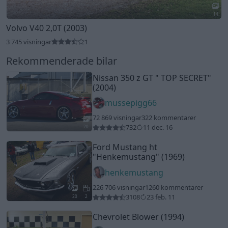
14
Volvo V40 2,0T (2003)
3 745 visningar
1
Rekommenderade bilar
Nissan 350 z GT " TOP SECRET"
(2004)
mussepigg66
72 869 visningar
322 kommentarer
732
11 dec. 16
20
Ford Mustang ht
"Henkemustang"
(1969)
henkemustang
226 706 visningar
1260 kommentarer
3108
23 feb. 11
20
2
Chevrolet Blower (1994)