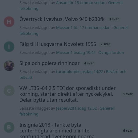
VW LT35 -04 2.5 TDI dör sporadiskt under
körning, startar direkt efter nyckelcykel.
1 svar
Delar bytta utan resultat.
Senaste inlägget av
Jesper328 tisdag 12:52
i
Generell
felsökning
Insignia 2018 - Tänkte byta
centerhögtalaren med blir lite
6 svar
konfunderad över kopplingarna.
Senaste inlägget av
MammDiin måndag 23:11
i
Billjud och
multimedia
Här diskuterar vi Biltemas varor! Allt om
6570 svar
Biltema!
Senaste inlägget av
d-b måndag 21:15
i
Allmänt
Senaste projektinläggen
Volvo 245 ?Turbo?
40 svar
Senaste inlägget av
Marurb1 för 5 timmar sedan
i
Projekt
Renovering av en Honda Civic Aerodeck
181 svar
VTi