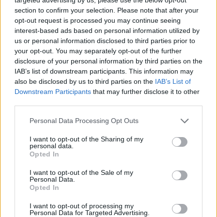
195 382 visningar
456 kommentarer
section to confirm your selection. Please note that after your
2123
28 maj 09
14
opt-out request is processed you may continue seeing
interest-based ads based on personal information utilized by
Subaru Impreza WRX STi (2003)
us or personal information disclosed to third parties prior to
Mikael_S
your opt-out. You may separately opt-out of the further
disclosure of your personal information by third parties on the
9 726 visningar
9 kommentarer
IAB’s list of downstream participants. This information may
35
4 maj 18
also be disclosed by us to third parties on the
IAB’s List of
7
Downstream Participants
that may further disclose it to other
Nissan 300zx TT Fairlady-Z (1991)
third parties.
Static
Personal Data Processing Opt Outs
11 599 visningar
11 kommentarer
I want to opt-out of the Sharing of my
107
18 nov. 08
personal data.
15
Opted In
Buick 2HT Special (1955)
I want to opt-out of the Sale of my
Personal Data.
Buick55Vetlanda
Opted In
15 433 visningar
3
I want to opt-out of processing my
Personal Data for Targeted Advertising.
20