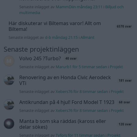
Senaste inlägget av
Xebers76 för 8 timmar sedan
i
Projekt
Antikrundan på 4 hjul! Ford Model T 1923
68 svar
Senaste inlägget av
Xebers76 för 8 timmar sedan
i
Projekt
Manta b som ska räddas (kaross eller
120 svar
delar sökes)
Senaste inlägget av
Tyfors för 11 timmar sedan
i
Projekt
Camaro som bruksbil?!
56 svar
Senaste inlägget av
Ev_volvo142 för 19 timmar sedan
i
Projekt
Volvo 740 GLT Långtids Projekt
46 svar
Senaste inlägget av
RubenRutegard tisdag 19:47
i
Projekt
Volkswagen Golf MK4 v6 4motion OEM++
9 svar
med JDM inspiration.
Senaste inlägget av
Stol3n_Identity tisdag 10:12
i
Projekt
Volvo 142 Elkonvertering Elbil
848 svar
Senaste inlägget av
Ev_volvo142 måndag 19:16
i
Projekt