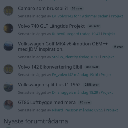
Volkswagen split bus t1 1962
2558 svar
Senaste inlägget av
Dr_snuggels måndag 18:29
i
Projekt
GT86 Luftbygge med mera
80 svar
Senaste inlägget av
Rikard_Persson måndag 09:55
i
Projekt
Nyaste forumtrådarna
Man man ha mindre ström till
2 svar
Motorvärmare?
Senaste inlägget av
BilFixare för 9 timmar sedan
i
El- och
hybridbilar
Slipa och polera rinningar
4 svar
Senaste inlägget av
turboblondie tisdag 14:22
i
Bilvård och
biltvätt
Fälg till Husqvarna Novolett 1955
2 svar
Senaste inlägget av
Mossan1 tisdag 19:42
i
Övriga fordon
Övertryck i vevhus, Volvo 940 b230fk
1 svar