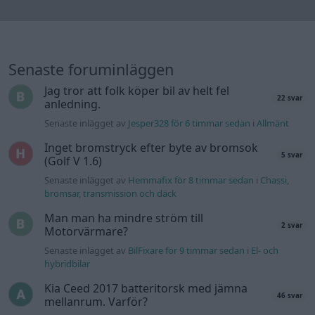
bromsar, transmission och däck
Man man ha mindre ström till
2 svar
Motorvärmare?
Senaste inlägget av
BilFixare för 9 timmar sedan
i
El- och
hybridbilar
Kia Ceed 2017 batteritorsk med jämna
46 svar
mellanrum. Varför?
Senaste inlägget av
Ansan för 13 timmar sedan
i
Generell
felsökning
Övertryck i vevhus, Volvo 940 b230fk
1 svar
Senaste inlägget av
Mossan1 för 17 timmar sedan
i
Generell
felsökning
Fälg till Husqvarna Novolett 1955
2 svar
Senaste inlägget av
Mossan1 tisdag 19:42
i
Övriga fordon
Slipa och polera rinningar
4 svar
Senaste inlägget av
turboblondie tisdag 14:22
i
Bilvård och
biltvätt