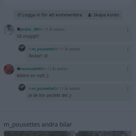
Logga in för att kommentera
Skapa konto
Jocke__88
för 11 år sedan
Så snyggt!!
m_pousette
för 11 år sedan
Tackar! :D
rasmus849
för 11 år sedan
Bättre en nytt ;)
m_pousette
för 11 år sedan
Ja de blir perfekt det ;)
m_pousettes andra bilar