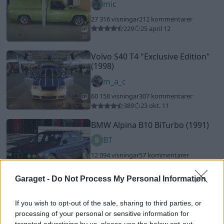
mic
27 316 visningar
212 kommentarer
229
25 april 12
20
Volvo S40 T4
"Exclusive Edition"
(1998)
m_a_c
60 158 visningar
307 kommentarer
389
23 okt. 11
20
BMW Alpina B10 BiTurbo (1991)
BT
12 094 visningar
57 kommentarer
94
8 sept. 14
9
Garaget -
Do Not Process My Personal Information
Honda S2000 Turbo
"Amuse GT1"
(2001)
If you wish to opt-out of the sale, sharing to third parties, or
processing of your personal or sensitive information for
mickes2k
targeted advertising by us, please use the below opt-out