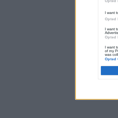
Opted 
I want t
Opted 
I want 
Advertis
Opted 
I want t
of my P
was col
Opted 