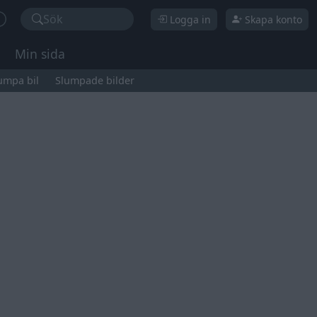
Sök
Logga in
Skapa konto
Min sida
umpa bil
Slumpade bilder