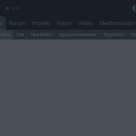
4346
r
Forum
Projekt
Foton
Video
Medlemssidor
äddra
Sök
Nya bilder
Nya kommentarer
Topplistor
Sl