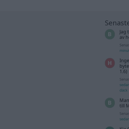
Senast
Jag 
av h
Senas
minu
Inge
byte
1.6)
Senas
seda
däck
Man
till
Senas
seda