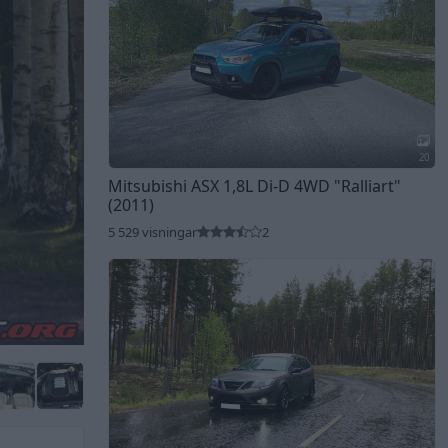
20
Mitsubishi ASX 1,8L Di-D 4WD
"Ralliart"
(2011)
5 529 visningar
2