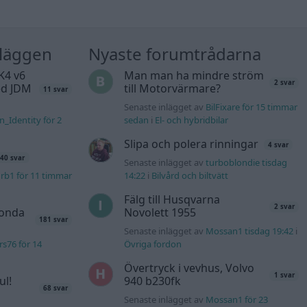
nläggen
Nyaste forumtrådarna
K4 v6
Man man ha mindre ström
2 svar
d JDM
till Motorvärmare?
11 svar
Senaste inlägget av
BilFixare för 15 timmar
n_Identity för 2
sedan
i
El- och hybridbilar
Slipa och polera rinningar
4 svar
40 svar
Senaste inlägget av
turboblondie tisdag
rb1 för 11 timmar
14:22
i
Bilvård och biltvätt
Fälg till Husqvarna
2 svar
Honda
Novolett 1955
181 svar
Senaste inlägget av
Mossan1 tisdag 19:42
i
s76 för 14
Övriga fordon
Övertryck i vevhus, Volvo
1 svar
ul!
940 b230fk
68 svar
Senaste inlägget av
Mossan1 för 23