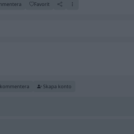
mentera
Favorit
t kommentera
Skapa konto