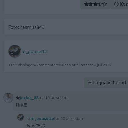
Kom
Foto: rasmus849
m_pousette
1 053 visningar
4 kommentarer
Bilden publicerades 6 juli 2016
Logga in för at
Jocke__88
för 10 år sedan
Fint!!!
m_pousette
för 10 år sedan
Jaaa!!!! :D