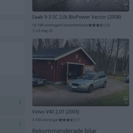
19
Saab 9-3 SC 2,0t BioPower Vector (2008)
16 198 visningar
4 kommentarer
9
23 maj 25
14
Volvo V40 2,0T (2003)
3 745 visningar
1
Rekommenderade bilar