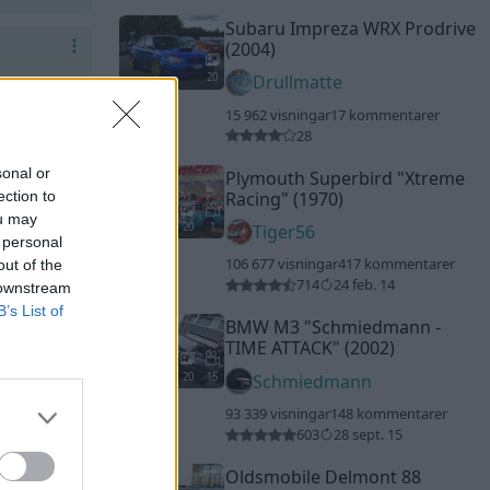
Subaru Impreza WRX Prodrive
(2004)
20
Drullmatte
15 962 visningar
17 kommentarer
28
sonal or
Plymouth Superbird
"Xtreme
ection to
Racing"
(1970)
ou may
20
1
Tiger56
 personal
106 677 visningar
417 kommentarer
out of the
714
24 feb. 14
 downstream
B’s List of
BMW M3
"Schmiedmann -
TIME ATTACK"
(2002)
20
15
Schmiedmann
93 339 visningar
148 kommentarer
603
28 sept. 15
Oldsmobile Delmont 88