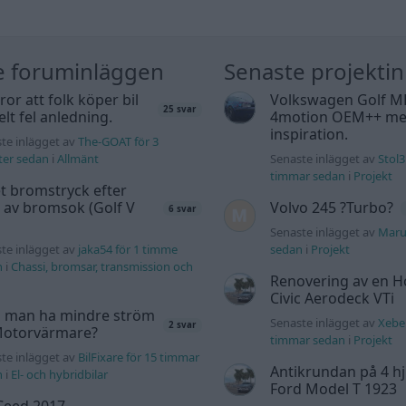
e foruminläggen
Senaste projekti
tror att folk köper bil
Volkswagen Golf M
25 svar
elt fel anledning.
4motion OEM++ me
inspiration.
te inlägget av
The-GOAT för 3
ter sedan
i
Allmänt
Senaste inlägget av
Stol3
timmar sedan
i
Projekt
t bromstryck efter
 av bromsok (Golf V
Volvo 245 ?Turbo?
6 svar
Senaste inlägget av
Maru
te inlägget av
jaka54 för 1 timme
sedan
i
Projekt
n
i
Chassi, bromsar, transmission och
Renovering av en 
Civic Aerodeck VTi
 man ha mindre ström
Senaste inlägget av
Xeber
2 svar
 Motorvärmare?
timmar sedan
i
Projekt
te inlägget av
BilFixare för 15 timmar
Antikrundan på 4 hj
n
i
El- och hybridbilar
Ford Model T 1923