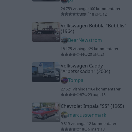
24 759 visningar
100 kommentarer
309
18 okt. 12
Volkswagen Bubbla
"Bubblis"
(1964)
20
BearNewstrom
18 175 visningar
29 kommentarer
44
20 okt. 21
Volkswagen Caddy
"Arbetsskadan"
(2004)
20
Tompa
27 521 visningar
164 kommentarer
87
23 aug. 15
Chevrolet Impala
"SS"
(1965)
marcusstenmark
16
9 319 visningar
12 kommentarer
18
6 mars 18