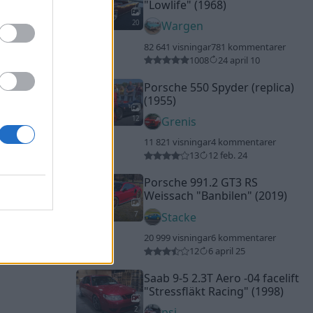
"Lowlife"
(1968)
20
Wargen
82 641 visningar
781 kommentarer
1008
24 april 10
Porsche 550 Spyder (replica)
(1955)
12
Grenis
11 821 visningar
4 kommentarer
13
12 feb. 24
Porsche 991.2 GT3 RS
Weissach
"Banbilen"
(2019)
7
Stacke
20 999 visningar
6 kommentarer
12
6 april 25
Saab 9-5 2.3T Aero -04 facelift
"Stressfläkt Racing"
(1998)
2
psi