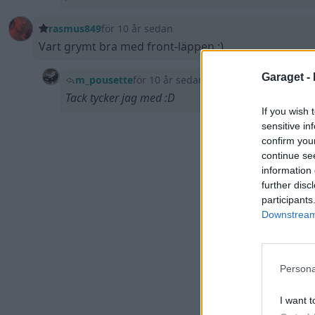
rasmus849
för 10 år sedan
Vart grymt bra med front-läppen :)
Garaget -
m_pousette
för 10 år sedan
Tack tycker jag med :D
If you wish 
sensitive in
confirm you
continue se
information 
further disc
participants
Downstream 
Persona
I want t