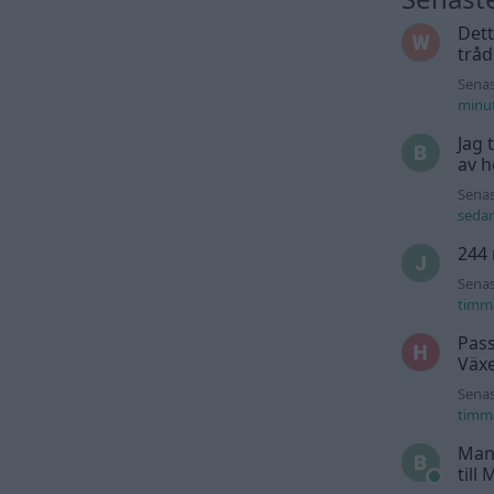
Dett
trå
Senas
minu
Jag 
av h
Senas
seda
244 
Senas
timm
Pass
Växe
Senas
timm
Man
till