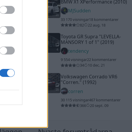
BMW X1 XPerformance (2010)
MJSudden
20
33 170 visningar
18 kommentarer
82
22 aug. 18
Toyota GR Supra
"LEVELLA-
MANSORY 1 of 1"
(2019)
4
tendency
9 554 visningar
22 kommentarer
34
10 dec. 21
Volkswagen Corrado VR6
"Corren."
(1992)
20
corren
30 115 visningar
467 kommentarer
366
20 sept. 09
nläggen
Nyaste forumtrådarna