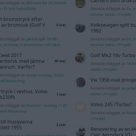
Camaro som bruksbi
te inlägget av
BilFixare för 20 timmar
n
i
El- och hybridbilar
Senaste inlägget av
Ev_vo
timmar sedan
i
Projekt
t bromstryck efter
 av bromsok (Golf V
Volkswagen split bu
6 svar
1962
te inlägget av
jaka54 Igår 09:48
i
Senaste inlägget av
Dr_sn
i, bromsar, transmission och däck
timmar sedan
i
Projekt
Ceed 2017
Golf Mk2 16v Turbo
eritorsk med jämna
46 svar
Senaste inlägget av
16vt
anrum. Varför?
sedan
i
Projekt
te inlägget av
Ansan onsdag 15:29
i
Vw 1956 oval prosje
ell felsökning
Senaste inlägget av
jarle
tryck i vevhus, Volvo
sedan
i
Projekt
1 svar
 b230fk
Volvo 245 ?Turbo?
te inlägget av
Mossan1 onsdag 11:07
rell felsökning
Senaste inlägget av
Maru
i
Projekt
 till Husqvarna
2 svar
lett 1955
Renovering av en 
Civic Aerodeck VTi
te inlägget av
Mossan1 tisdag 19:42
i