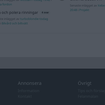
a fordon
Senaste inlägget av
Xebe
20:48
i
Projekt
a och polera rinningar
4 svar
te inlägget av
turboblondie tisdag
i
Bilvård och biltvätt
Annonsera
Övrigt
Information
Tips och försla
Kontakt
Felanmälan