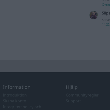
Övrig
Slip
Senas
14:22
Information
Hjälp
Introduktion
Communityregler
Skapa konto
Support
Integritetspolicy och
information om användning