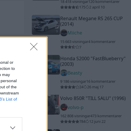
18 418 visningar
120 kommentarer
175
2 april 10
Renault Megane RS 265 CUP
(2014)
9
Miiche
15 663 visningar
4 kommentarer
7
Honda S2000
"FastBlueberry"
sonal or
(2003)
ection to
18
2
Beasty
ou may
 personal
9 186 visningar
16 kommentarer
24
26 maj 17
out of the
 downstream
Volvo 850R
"TILL SALU"
(1996)
B’s List of
volvo-p
20
162 808 visningar
473 kommentarer
784
12 juni 22