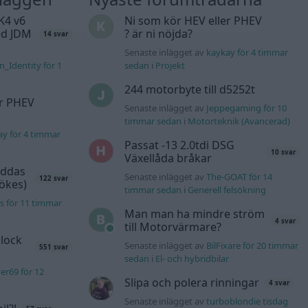
K4 v6
Ni som kör HEV eller PHEV
d JDM
? är ni nöjda?
14 svar
Senaste inlägget av
kaykay för 4 timmar
n_Identity för 1
sedan
i
Projekt
244 motorbyte till d5252t
er PHEV
Senaste inlägget av
Jeppegaming för 10
timmar sedan
i
Motorteknik (Avancerad)
ay för 4 timmar
Passat -13 2.0tdi DSG
10 svar
Växellåda bråkar
äddas
Senaste inlägget av
The-GOAT för 14
122 svar
sökes)
timmar sedan
i
Generell felsökning
s för 11 timmar
Man man ha mindre ström
4 svar
till Motorvärmare?
lock
Senaste inlägget av
BilFixare för 20 timmar
551 svar
sedan
i
El- och hybridbilar
er69 för 12
Slipa och polera rinningar
4 svar
Senaste inlägget av
turboblondie tisdag