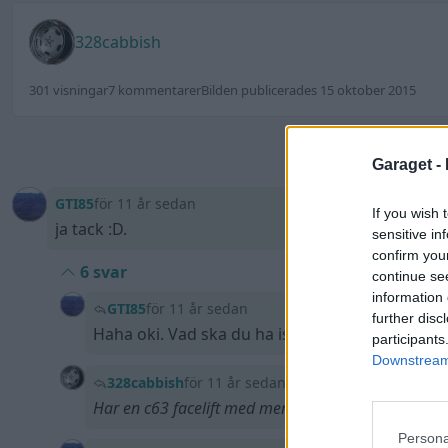
328cabbish
301 visningar
7 kommentarer
Bilden publicerades 15 oktober 2015
Logga in för at
Garaget -
GTI85
för 11 år sedan
If you wish 
ja tack :D.
sensitive in
confirm you
6 svar
continue se
information 
GTI85
för 11 år sedan
further disc
Haha oki. Vad ska du ha istället då?
participants
Downstream 
328cabbish
för 11 år sedan
Har en c63 facelift med men även den till Salu, köper
Persona