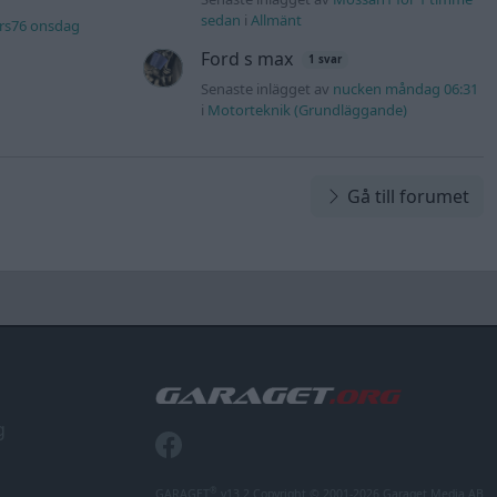
sedan
i
Allmänt
rs76 onsdag
Ford s max
1 svar
Senaste inlägget av
nucken måndag 06:31
i
Motorteknik (Grundläggande)
Gå till forumet
g
®
GARAGET
v13.2 Copyright © 2001-2026 Garaget Media AB