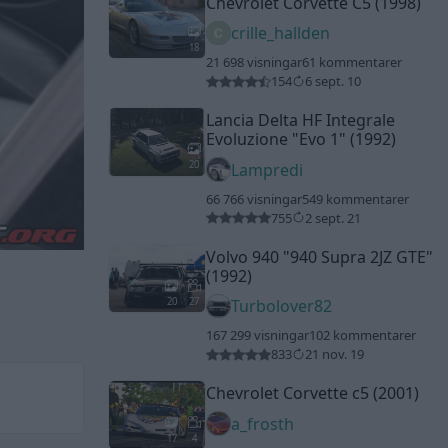
Chevrolet Corvette C5 (1998)
crille_hallden
18
21 698 visningar
61 kommentarer
154
6 sept. 10
Lancia Delta HF Integrale
Evoluzione
"Evo 1"
(1992)
20
Lampredi
66 766 visningar
549 kommentarer
755
2 sept. 21
Volvo 940
"940 Supra 2JZ GTE"
(1992)
20
27
Turbolover82
167 299 visningar
102 kommentarer
833
21 nov. 19
Chevrolet Corvette c5 (2001)
a_frosth
17
4