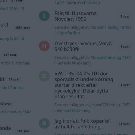
l?!
57 svar
14:22
i
Bilvård och biltvätt
lvo142 för 13
Fälg till Husqvarna
2 svar
Novolett 1955
s t1
Senaste inlägget av
Mossan1 tisdag 19:42
i
2559 svar
Övriga fordon
uggels för 14
Övertryck i vevhus, Volvo
1 svar
940 b230fk
137 svar
Senaste inlägget av
Mossan1 onsdag 11:07
4m för 15 timmar
i
Generell felsökning
VW LT35 -04 2.5 TDI dör
kt
sporadiskt under körning,
11 svar
startar direkt efter
1 svar
b för 17 timmar
nyckelcykel. Delar bytta
utan resultat.
Senaste inlägget av
Jesper328 tisdag 12:52
40 svar
i
Generell felsökning
rb1 onsdag 23:42
Jag tror att folk köper bil
31 svar
av helt fel anledning.
Honda
181 svar
Senaste inlägget av
Mossan1 för 1 timme