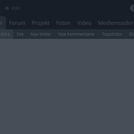
6090
r
Forum
Projekt
Foton
Video
Medlemssidor
äddra
Sök
Nya bilder
Nya kommentarer
Topplistor
Sl