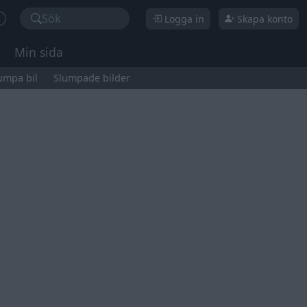
Sök
Logga in
Skapa konto
Min sida
umpa bil
Slumpade bilder