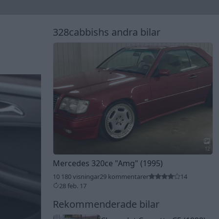
328cabbishs andra bilar
12
Mercedes 320ce
"Amg"
(1995)
10 180 visningar
29 kommentarer
14
28 feb. 17
Rekommenderade bilar