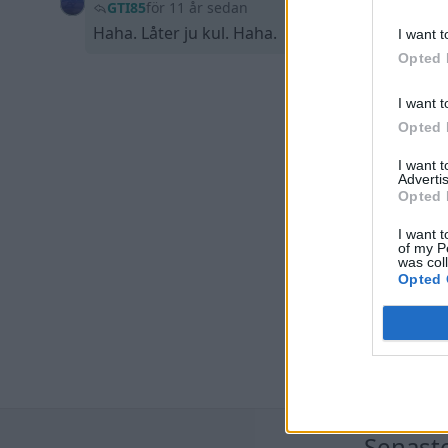
GTI85
för 11 år sedan
Haha. Låter ju kul. Haha.
I want t
Opted 
I want t
Opted 
I want 
Advertis
Opted 
I want t
of my P
was col
Opted 
Senast