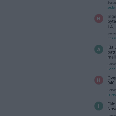
Senas
seda
Inge
byte
1.6)
Senas
Chass
Kia 
batt
mell
Senas
Gener
Över
940
Senas
i
Gene
Fälg
Novo
Senas