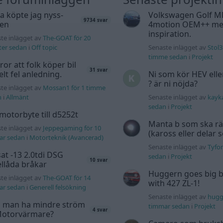
a köpte jag nyss-
Volkswagen Golf M
9734 svar
den
4motion OEM++ me
inspiration.
te inlägget av
The-GOAT för 20
ter sedan
i
Off topic
Senaste inlägget av
Stol3
timme sedan
i
Projekt
tror att folk köper bil
31 svar
elt fel anledning.
Ni som kör HEV ell
? är ni nöjda?
te inlägget av
Mossan1 för 1 timme
n
i
Allmänt
Senaste inlägget av
kayk
sedan
i
Projekt
motorbyte till d5252t
Manta b som ska r
te inlägget av
Jeppegaming för 10
(kaross eller delar 
ar sedan
i
Motorteknik (Avancerad)
Senaste inlägget av
Tyfor
at -13 2.0tdi DSG
sedan
i
Projekt
10 svar
llåda bråkar
Huggern goes big b
te inlägget av
The-GOAT för 14
with 427 ZL-1!
ar sedan
i
Generell felsökning
Senaste inlägget av
hugg
 man ha mindre ström
timmar sedan
i
Projekt
4 svar
 Motorvärmare?