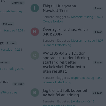
s t1
2559 svar
Fälg till Husqvarna
2 svar
Novolett 1955
nuggels torsdag
Senaste inlägget av
Mossan1 tisdag 19:42
i
Övriga fordon
137 svar
Övertryck i vevhus, Volvo
4m torsdag 19:51
i
1 svar
940 b230fk
Senaste inlägget av
Mossan1 onsdag 11:07
kt
11 svar
i
Generell felsökning
b torsdag 17:26
i
VW LT35 -04 2.5 TDI dör
sporadiskt under körning,
startar direkt efter
40 svar
1 svar
nyckelcykel. Delar bytta
rb1 onsdag 23:42
utan resultat.
Senaste inlägget av
Jesper328 tisdag 12:52
Honda
i
Generell felsökning
181 svar
Jag tror att folk köper bil
rs76 onsdag
33 svar
av helt fel anledning.
Senaste inlägget av
Jokabsson för 12
timmar sedan
i
Allmänt