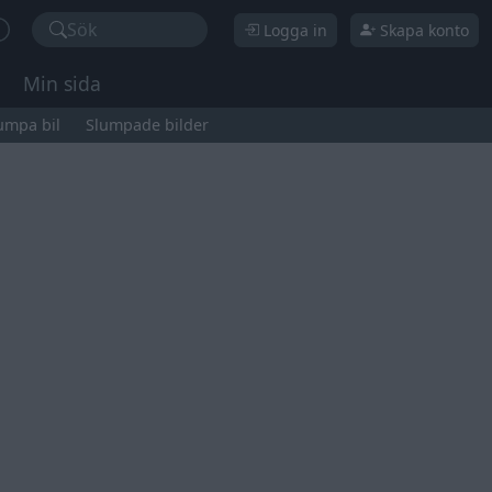
Sök
Logga in
Skapa konto
Min sida
umpa bil
Slumpade bilder