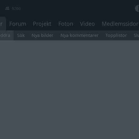
9260
r
Forum
Projekt
Foton
Video
Medlemssidor
äddra
Sök
Nya bilder
Nya kommentarer
Topplistor
Sl