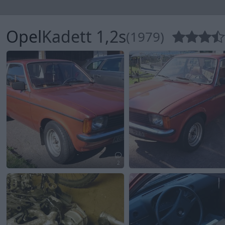
Opel
Kadett 1,2s
(1979)
2