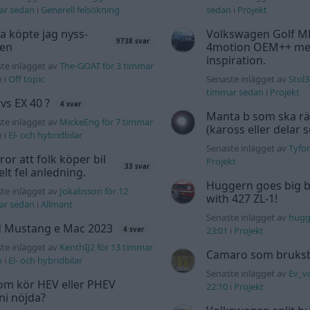
ar sedan
i
Generell felsökning
sedan
i
Projekt
a köpte jag nyss-
Volkswagen Golf M
9738 svar
den
4motion OEM++ me
inspiration.
te inlägget av
The-GOAT för 3 timmar
n
i
Off topic
Senaste inlägget av
Stol3
timmar sedan
i
Projekt
 vs EX 40 ?
4 svar
Manta b som ska r
te inlägget av
MickeEng för 7 timmar
(kaross eller delar 
n
i
El- och hybridbilar
Senaste inlägget av
Tyfor
tror att folk köper bil
Projekt
33 svar
elt fel anledning.
Huggern goes big b
te inlägget av
Jokabsson för 12
with 427 ZL-1!
ar sedan
i
Allmänt
Senaste inlägget av
hugg
d Mustang e Mac 2023
23:01
i
Projekt
4 svar
te inlägget av
KenthIJ2 för 13 timmar
Camaro som bruksbi
n
i
El- och hybridbilar
Senaste inlägget av
Ev_v
om kör HEV eller PHEV
22:10
i
Projekt
 ni nöjda?