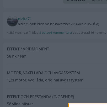
nicke71
nicke71 hade bilen mellan november 2014 och 2015 (såld)
4 387 visningar
(1 idag)
2 betyg
4 kommentarer
Uppdaterad 16 novembe
EFFEKT / VRIDMOMENT
58 hk / Nm
MOTOR, VÄXELLÅDA OCH AVGASSYSTEM
1,2s motor, 4vxl låda, original avgassystem.
EFFEKT OCH PRESTANDA (INGÅENDE)
58 vilda hästar