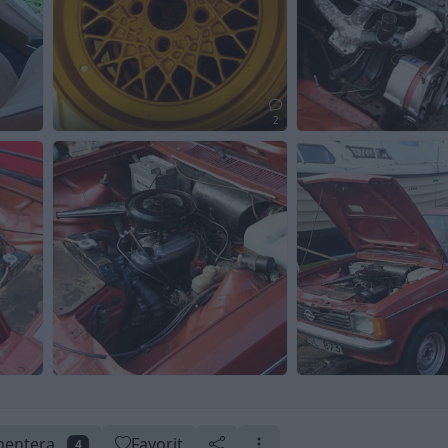
2
entera
Favorit
4