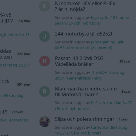
Ni som kör HEV eller PHEV
? är ni nöjda?
K4 v6
Senaste inlägget av
kaykay för 18 timmar
d JDM
14 svar
sedan
i
El- och hybridbilar
244 motorbyte till d5252t
n_Identity för 15
Senaste inlägget av
Jeppegaming Igår
00:53
i
Motorteknik (Avancerad)
äddas
122 svar
sökes)
Passat -13 2.0tdi DSG
10 svar
Växellåda bråkar
s torsdag 23:25
i
Senaste inlägget av
The-GOAT torsdag
20:54
i
Generell felsökning
lock
551 svar
Man man ha mindre ström
4 svar
till Motorvärmare?
er69 torsdag
Senaste inlägget av
BilFixare torsdag 14:37
i
El- och hybridbilar
l?!
57 svar
Slipa och polera rinningar
olvo142 torsdag
4 svar
Senaste inlägget av
turboblondie tisdag
14:22
i
Bilvård och biltvätt