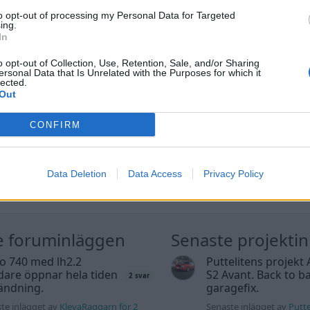
to opt-out of processing my Personal Data for Targeted
ing.
In
o opt-out of Collection, Use, Retention, Sale, and/or Sharing
ersonal Data that Is Unrelated with the Purposes for which it
lected.
Out
CONFIRM
Data Deletion
Data Access
Privacy Policy
e foruminläggen
Senaste projekti
o 740 med lh2.2
Puttelitens projekt 
dare öppnar hela tiden
S2 Avant. Back to ba
2 svar
ändning.
garagefix.
te inlägget av
KlevaRaggarn för 2
Senaste inlägget av
Putte