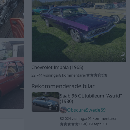
15
Chevrolet Impala (1965)
32 744 visningar
8 kommentarer
8
Rekommenderade bilar
Saab 96 GL Jubileum
"Astrid"
(1980)
17
1
ObscureSwede69
32 024 visningar
91 kommentarer
119
19 sept. 10