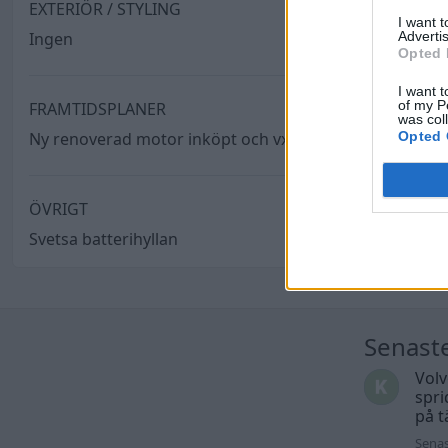
EXTERIÖR / STYLING
I want 
Advertis
Ingen
Opted 
I want t
of my P
FRAMTIDSPLANER
was col
Opted 
Ny renoverad motor inköpt och vxlåda inköpt
ÖVRIGT
Svetsa batterihyllan
Senast
Volv
spri
på t
Senas