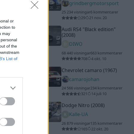
grindbergmotorsport
20
27
25 234 visningar
6 kommentarer
29
21 nov. 20
sonal or
ection to
Audi RS4
"Black edition"
ou may
(2008)
 personal
20
DIWO
out of the
 downstream
68 440 visningar
663 kommentarer
708
4 okt. 10
B’s List of
Chevrolet camaro (1967)
camarojohan
15
24 566 visningar
234 kommentarer
321
14 juli 10
Dodge Nitro (2008)
Kalle-UA
9
26 879 visningar
135 kommentarer
165
22 okt. 20