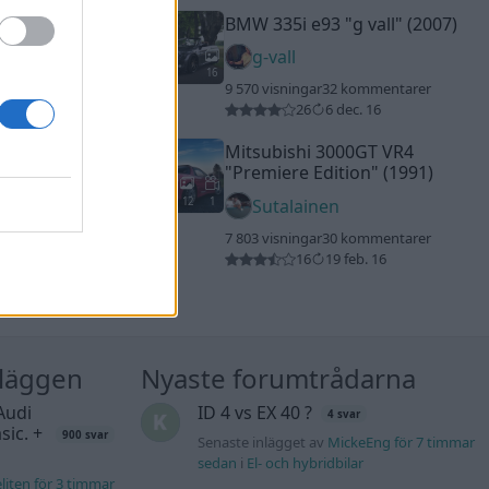
BMW 335i e93
"g vall"
(2007)
g-vall
16
9 570 visningar
32 kommentarer
26
6 dec. 16
Mitsubishi 3000GT VR4
"Premiere Edition"
(1991)
12
1
Sutalainen
7 803 visningar
30 kommentarer
16
19 feb. 16
nläggen
Nyaste forumtrådarna
Audi
ID 4 vs EX 40 ?
4 svar
sic. +
900 svar
Senaste inlägget av
MickeEng för 7 timmar
sedan
i
El- och hybridbilar
liten för 3 timmar