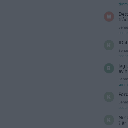
timm
Dett
trå
Senas
seda
ID 4
Senas
seda
Jag 
av h
Senas
timm
For
Senas
seda
Ni s
? är