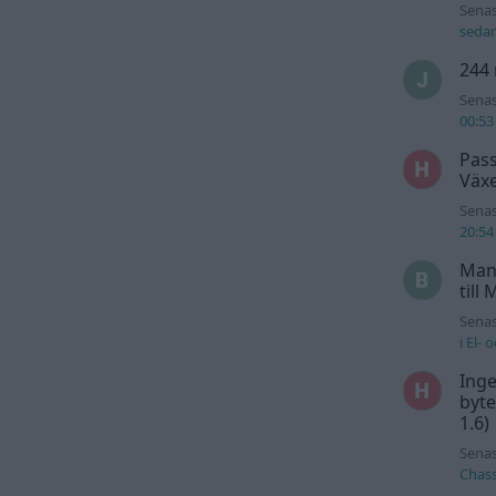
Senas
seda
244 
Senas
00:53
Pass
Växe
Senas
20:54
Man
till
Senas
i
El- 
Inge
byte
1.6)
Senas
Chass