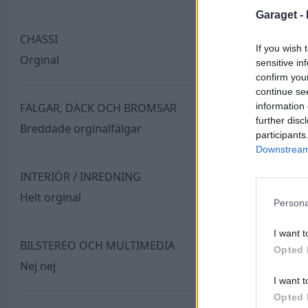
Garaget -
CHASSI
If you wish 
Orginal
sensitive in
confirm you
continue se
information 
FÄLGAR, DÄCK OCH BROMSAR
further disc
Breddade orginalfälgar
participants
Downstream 
INTERIÖR / INREDNING
Helt orginal
Persona
I want t
BILSTEREO OCH MULTIMEDIA
Opted 
Nej nej
I want t
Opted 