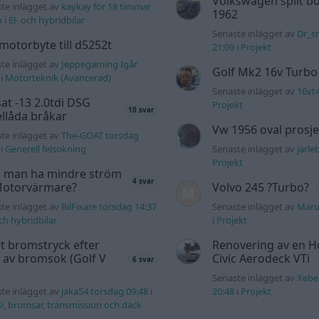
Volkswagen split bu
te inlägget av
kaykay för 18 timmar
1962
n
i
El- och hybridbilar
Senaste inlägget av
Dr_s
motorbyte till d5252t
21:09
i
Projekt
te inlägget av
Jeppegaming Igår
Golf Mk2 16v Turbo
i
Motorteknik (Avancerad)
Senaste inlägget av
16vt
at -13 2.0tdi DSG
Projekt
10 svar
llåda bråkar
Vw 1956 oval prosje
te inlägget av
The-GOAT torsdag
i
Generell felsökning
Senaste inlägget av
jarle
Projekt
 man ha mindre ström
4 svar
 Motorvärmare?
Volvo 245 ?Turbo?
te inlägget av
BilFixare torsdag 14:37
Senaste inlägget av
Maru
och hybridbilar
i
Projekt
t bromstryck efter
Renovering av en 
 av bromsok (Golf V
Civic Aerodeck VTi
6 svar
Senaste inlägget av
Xebe
te inlägget av
jaka54 torsdag 09:48
i
20:48
i
Projekt
i, bromsar, transmission och däck