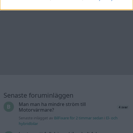
Senaste foruminläggen
Man man ha mindre ström till
4 svar
Motorvärmare?
Senaste inlägget av
BilFixare för 2 timmar sedan
i
El- och
hybridbilar
Jag tror att folk köper bil av helt fel
27 svar
anledning.
Senaste inlägget av
The-GOAT för 2 timmar sedan
i
Allmänt
Inget bromstryck efter byte av bromsok
6 svar
(Golf V 1.6)
Senaste inlägget av
jaka54 för 7 timmar sedan
i
Chassi,
bromsar, transmission och däck
Kia Ceed 2017 batteritorsk med jämna
46 svar
mellanrum. Varför?
Senaste inlägget av
Ansan Igår 15:29
i
Generell felsökning
Övertryck i vevhus, Volvo 940 b230fk
1 svar