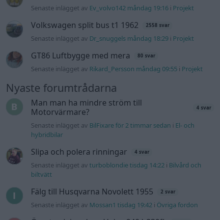
Slipa och polera rinningar
4 svar
Senaste inlägget av
turboblondie tisdag 14:22
i
Bilvård och
biltvätt
Fälg till Husqvarna Novolett 1955
2 svar
Senaste inlägget av
Mossan1 tisdag 19:42
i
Övriga fordon
Övertryck i vevhus, Volvo 940 b230fk
1 svar
Senaste inlägget av
Mossan1 Igår 11:07
i
Generell felsökning
VW LT35 -04 2.5 TDI dör sporadiskt under
körning, startar direkt efter nyckelcykel.
1 svar
Delar bytta utan resultat.
Senaste inlägget av
Jesper328 tisdag 12:52
i
Generell
felsökning
Jag tror att folk köper bil av helt fel
27 svar
anledning.
Senaste inlägget av
The-GOAT för 2 timmar sedan
i
Allmänt
Ford s max
1 svar