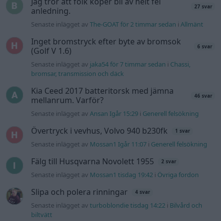
Senaste inlägget av
Mossan1 Igår 11:07
i
Generell felsökning
Fälg till Husqvarna Novolett 1955
2 svar
Senaste inlägget av
Mossan1 tisdag 19:42
i
Övriga fordon
Slipa och polera rinningar
4 svar
Senaste inlägget av
turboblondie tisdag 14:22
i
Bilvård och
biltvätt
VW LT35 -04 2.5 TDI dör sporadiskt under
körning, startar direkt efter nyckelcykel.
1 svar
Delar bytta utan resultat.
Senaste inlägget av
Jesper328 tisdag 12:52
i
Generell
felsökning
Insignia 2018 - Tänkte byta
centerhögtalaren med blir lite
6 svar
konfunderad över kopplingarna.
Senaste inlägget av
MammDiin måndag 23:11
i
Billjud och
multimedia
Här diskuterar vi Biltemas varor! Allt om
6570 svar