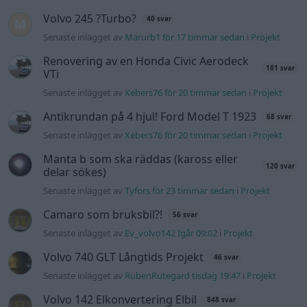
Senaste inlägget av
Tyfors för 23 timmar sedan
i
Projekt
Camaro som bruksbil?!
56 svar
Senaste inlägget av
Ev_volvo142 Igår 09:02
i
Projekt
Volvo 740 GLT Långtids Projekt
46 svar
Senaste inlägget av
RubenRutegard tisdag 19:47
i
Projekt
Volvo 142 Elkonvertering Elbil
848 svar
Senaste inlägget av
Ev_volvo142 måndag 19:16
i
Projekt
Volkswagen split bus t1 1962
2558 svar
Senaste inlägget av
Dr_snuggels måndag 18:29
i
Projekt
GT86 Luftbygge med mera
80 svar
Senaste inlägget av
Rikard_Persson måndag 09:55
i
Projekt
Nyaste forumtrådarna
Man man ha mindre ström till
4 svar
Motorvärmare?
Senaste inlägget av
BilFixare för 2 timmar sedan
i
El- och
hybridbilar