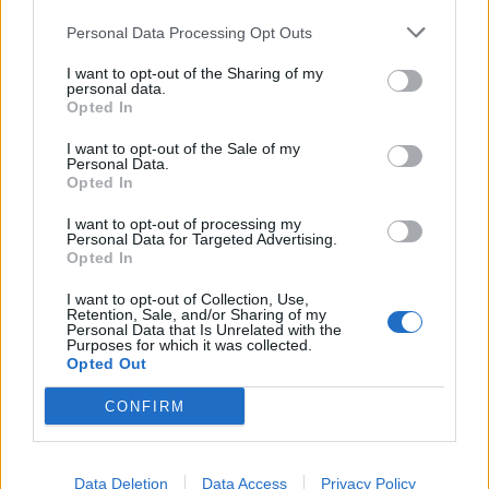
cleansweep
Personal Data Processing Opt Outs
26 409 visningar
227 kommentarer
248
21 mars 10
I want to opt-out of the Sharing of my
personal data.
13
Opted In
BMW E36 323
"Static"
(1998)
I want to opt-out of the Sale of my
skalman93
Personal Data.
Opted In
10 006 visningar
24 kommentarer
51
4 jan. 16
I want to opt-out of processing my
11
Personal Data for Targeted Advertising.
Opted In
Volvo Duett
"R"
(1967)
I want to opt-out of Collection, Use,
TOBBA242
Retention, Sale, and/or Sharing of my
Personal Data that Is Unrelated with the
128 254 visningar
101 kommentarer
Purposes for which it was collected.
563
Opted Out
20
3
CONFIRM
Data Deletion
Data Access
Privacy Policy