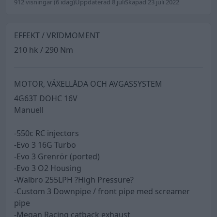
912 visningar
(6 idag)
Uppdaterad 8 juli
Skapad 23 juli 2022
EFFEKT / VRIDMOMENT
210 hk / 290 Nm
MOTOR, VÄXELLÅDA OCH AVGASSYSTEM
4G63T DOHC 16V
Manuell
-550c RC injectors
-Evo 3 16G Turbo
-Evo 3 Grenrör (ported)
-Evo 3 O2 Housing
-Walbro 255LPH ?High Pressure?
-Custom 3 Downpipe / front pipe med screamer
pipe
-Megan Racing catback exhaust