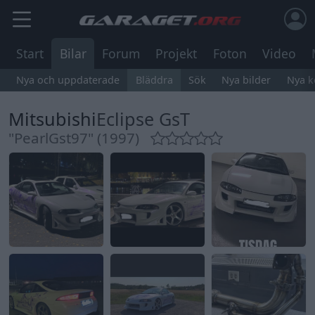
Start
Bilar
Forum
Projekt
Foton
Video
Nya och uppdaterade
Bläddra
Sök
Nya bilder
Nya 
Mitsubishi
Eclipse GsT
"PearlGst97" (1997)