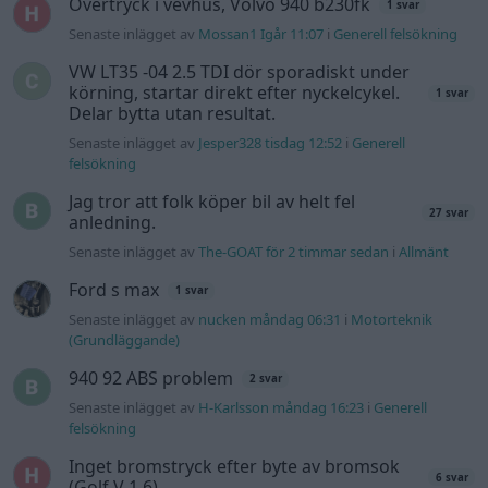
Senaste inlägget av
nucken måndag 06:31
i
Motorteknik
(Grundläggande)
940 92 ABS problem
2 svar
Senaste inlägget av
H-Karlsson måndag 16:23
i
Generell
felsökning
Inget bromstryck efter byte av bromsok
6 svar
(Golf V 1.6)
Senaste inlägget av
jaka54 för 7 timmar sedan
i
Chassi,
bromsar, transmission och däck
Hög tomgång och höga avgasvärden
2 svar
Senaste inlägget av
Jbreitholtz måndag 11:09
i
Generell
felsökning
Gå till forumet