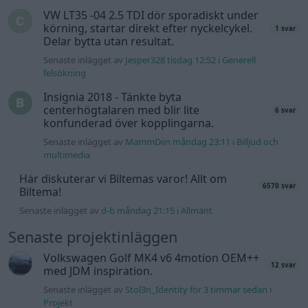
Biltema!
Senaste inlägget av
d-b måndag 21:15
i
Allmänt
Senaste projektinläggen
Volkswagen Golf MK4 v6 4motion OEM++
12 svar
med JDM inspiration.
Senaste inlägget av
Stol3n_Identity för 3 timmar sedan
i
Projekt
Volvo 245 ?Turbo?
40 svar
Senaste inlägget av
Marurb1 för 17 timmar sedan
i
Projekt
Renovering av en Honda Civic Aerodeck
181 svar
VTi
Senaste inlägget av
Xebers76 för 20 timmar sedan
i
Projekt
Antikrundan på 4 hjul! Ford Model T 1923
68 svar
Senaste inlägget av
Xebers76 för 20 timmar sedan
i
Projekt
Manta b som ska räddas (kaross eller
120 svar
delar sökes)