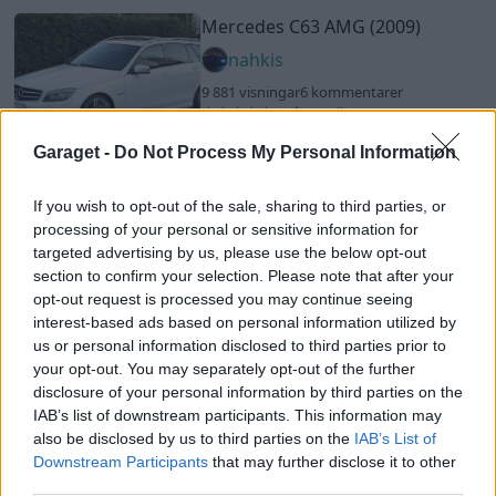
Mercedes C63 AMG (2009)
nahkis
9 881 visningar
6 kommentarer
18
6 april 17
12
Garaget -
Do Not Process My Personal Information
Nissan 200sx S13
"Nizzan"
(1990)
If you wish to opt-out of the sale, sharing to third parties, or
Japs-Jens
processing of your personal or sensitive information for
53 221 visningar
339 kommentarer
targeted advertising by us, please use the below opt-out
331
9 aug. 11
section to confirm your selection. Please note that after your
15
7
opt-out request is processed you may continue seeing
interest-based ads based on personal information utilized by
Toyota Supra MKIV
"Jimmys
supra 3.4L"
(1993)
us or personal information disclosed to third parties prior to
your opt-out. You may separately opt-out of the further
-Iceman-
disclosure of your personal information by third parties on the
83 972 visningar
14 kommentarer
IAB’s list of downstream participants. This information may
669
4 maj 16
13
8
also be disclosed by us to third parties on the
IAB’s List of
Downstream Participants
that may further disclose it to other
Opel GT 2.0 Turbo (2007)
third parties.