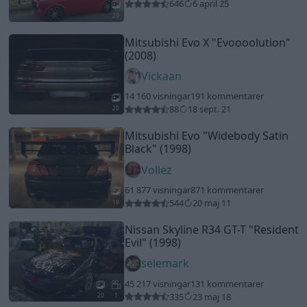
646
6 april 25
20
Mitsubishi Evo X
"Evoooolution"
(2008)
Vickaan
14 160 visningar
191 kommentarer
88
18 sept. 21
20
Mitsubishi Evo
"Widebody Satin
Black"
(1998)
Vollez
61 877 visningar
871 kommentarer
544
20 maj 11
19
Nissan Skyline R34 GT-T
"Resident
Evil"
(1998)
selemark
45 217 visningar
131 kommentarer
335
23 maj 18
20
1