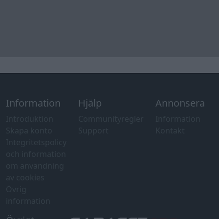
Integritetspolicy
och information
om användning
av cookies
Övrig
information
Övrigt
Tips och
förslag
Felanmälan
®
GARAGET
v13.2 Copyright © 2001-2026 Garaget Media AB