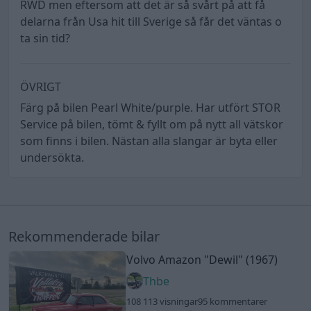
RWD men eftersom att det är så svårt på att få
delarna från Usa hit till Sverige så får det väntas o
ta sin tid?
ÖVRIGT
Färg på bilen Pearl White/purple. Har utfört STOR
Service på bilen, tömt & fyllt om på nytt all vätskor
som finns i bilen. Nästan alla slangar är byta eller
undersökta.
Rekommenderade bilar
Volvo Amazon
"Dewil"
(1967)
Thbe
108 113 visningar
95 kommentarer