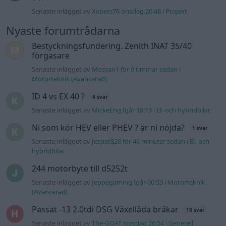
Senaste inlägget av
Jesper328 för 46 minuter sedan
i
El- och
hybridbilar
244 motorbyte till d5252t
Senaste inlägget av
Jeppegaming Igår 00:53
i
Motorteknik
(Avancerad)
Passat -13 2.0tdi DSG Växellåda bråkar
10 svar
Senaste inlägget av
The-GOAT torsdag 20:54
i
Generell
felsökning
Man man ha mindre ström till
4 svar
Motorvärmare?
Senaste inlägget av
BilFixare torsdag 14:37
i
El- och hybridbilar
Slipa och polera rinningar
4 svar
Senaste inlägget av
turboblondie tisdag 14:22
i
Bilvård och
biltvätt
Fälg till Husqvarna Novolett 1955
2 svar
Senaste inlägget av
Mossan1 tisdag 19:42
i
Övriga fordon
Övertryck i vevhus, Volvo 940 b230fk
1 svar