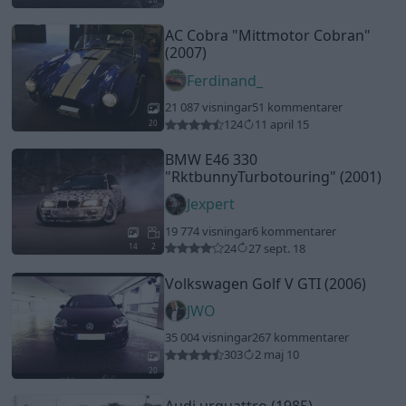
AC Cobra
"Mittmotor Cobran"
(2007)
Ferdinand_
21 087 visningar
51 kommentarer
124
11 april 15
20
BMW E46 330
"RktbunnyTurbotouring"
(2001)
Jexpert
19 774 visningar
6 kommentarer
24
27 sept. 18
14
2
Volkswagen Golf V GTI (2006)
JWO
35 004 visningar
267 kommentarer
303
2 maj 10
20
Audi urquattro (1985)