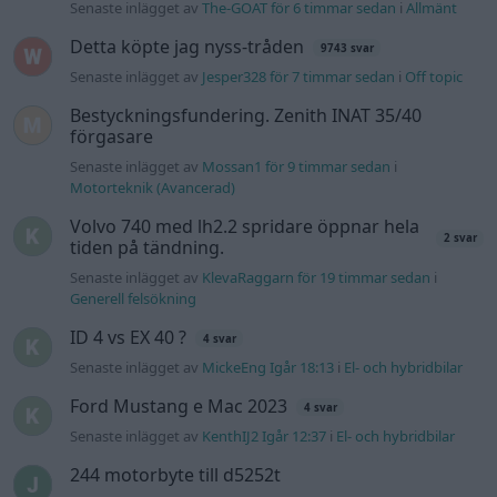
ID 4 vs EX 40 ?
4 svar
Senaste inlägget av
MickeEng Igår 18:13
i
El- och hybridbilar
Ford Mustang e Mac 2023
4 svar
Senaste inlägget av
KenthIJ2 Igår 12:37
i
El- och hybridbilar
244 motorbyte till d5252t
Senaste inlägget av
Jeppegaming Igår 00:53
i
Motorteknik
(Avancerad)
Passat -13 2.0tdi DSG Växellåda bråkar
10 svar
Senaste inlägget av
The-GOAT torsdag 20:54
i
Generell
felsökning
Man man ha mindre ström till
4 svar
Motorvärmare?
Senaste inlägget av
BilFixare torsdag 14:37
i
El- och hybridbilar
Senaste projektinläggen
Puttelitens projekt Audi S2 Avant. Back
900 svar