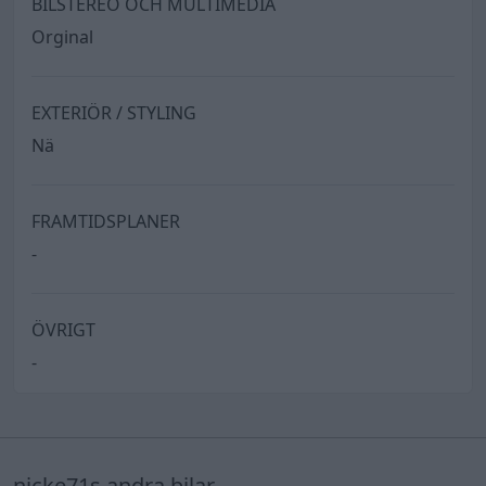
BILSTEREO OCH MULTIMEDIA
Orginal
EXTERIÖR / STYLING
Nä
FRAMTIDSPLANER
-
ÖVRIGT
-
nicke71s andra bilar