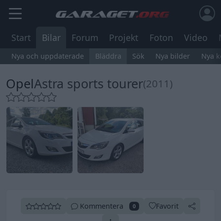
Start
Bilar
Forum
Projekt
Foton
Video
Nya och uppdaterade
Bläddra
Sök
Nya bilder
Nya 
Opel
Astra sports tourer
(2011)
Kommentera
Favorit
0