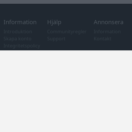
information
Övrigt
Tips och
förslag
Felanmälan
®
GARAGET
v13.2 Copyright © 2001-2026 Garaget Media AB