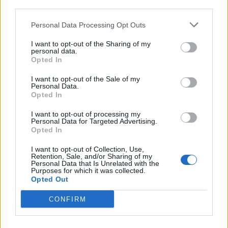
S.Texx
third parties.
80 874 visningar
421 kommentarer
Personal Data Processing Opt Outs
547
13 sept. 14
19
8
I want to opt-out of the Sharing of my
Porsche Boxster Elite (2010)
personal data.
Opted In
ELITEPROJECTS
41 736 visningar
187 kommentarer
I want to opt-out of the Sale of my
Personal Data.
351
25 april 12
Opted In
20
6
I want to opt-out of processing my
Chevrolet Camaro T/A (1968)
Personal Data for Targeted Advertising.
Opted In
Openers
156 759 visningar
582 kommentarer
I want to opt-out of Collection, Use,
Retention, Sale, and/or Sharing of my
1000
15 sept. 24
Personal Data that Is Unrelated with the
20
3
Purposes for which it was collected.
Opted Out
CONFIRM