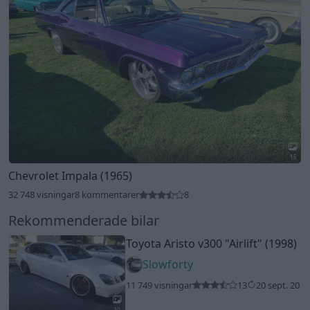
15
Chevrolet Impala (1965)
32 748 visningar
8 kommentarer
8
Rekommenderade bilar
Toyota Aristo v300
"Airlift"
(1998)
Slowforty
11 749 visningar
13
20 sept. 20
20