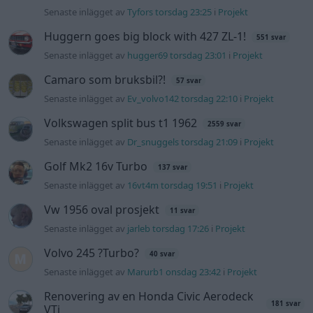
Vw 1956 oval prosjekt
11 svar
Senaste inlägget av
jarleb torsdag 17:26
i
Projekt
Volvo 245 ?Turbo?
40 svar
Senaste inlägget av
Marurb1 onsdag 23:42
i
Projekt
Renovering av en Honda Civic Aerodeck
181 svar
VTi
Senaste inlägget av
Xebers76 onsdag 20:48
i
Projekt
Nyaste forumtrådarna
Bestyckningsfundering. Zenith INAT 35/40
förgasare
Senaste inlägget av
Mossan1 för 9 timmar sedan
i
Motorteknik (Avancerad)
ID 4 vs EX 40 ?
4 svar
Senaste inlägget av
MickeEng Igår 18:13
i
El- och hybridbilar
Ni som kör HEV eller PHEV ? är ni nöjda?
1 svar