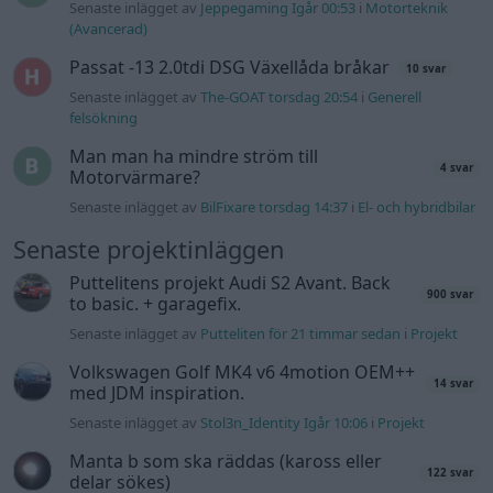
to basic. + garagefix.
Senaste inlägget av
Putteliten för 21 timmar sedan
i
Projekt
Volkswagen Golf MK4 v6 4motion OEM++
14 svar
med JDM inspiration.
Senaste inlägget av
Stol3n_Identity Igår 10:06
i
Projekt
Manta b som ska räddas (kaross eller
122 svar
delar sökes)
Senaste inlägget av
Tyfors torsdag 23:25
i
Projekt
Huggern goes big block with 427 ZL-1!
551 svar
Senaste inlägget av
hugger69 torsdag 23:01
i
Projekt
Camaro som bruksbil?!
57 svar
Senaste inlägget av
Ev_volvo142 torsdag 22:10
i
Projekt
Volkswagen split bus t1 1962
2559 svar
Senaste inlägget av
Dr_snuggels torsdag 21:09
i
Projekt
Golf Mk2 16v Turbo
137 svar
Senaste inlägget av
16vt4m torsdag 19:51
i
Projekt