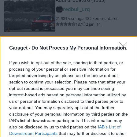
redbull_urq
21 981 visningar
185 kommentarer
187
2 jan. 14
14
2
BMW M5
"V10 E60"
(2005)
Garaget -
Do Not Process My Personal Information
800hk
12 837 visningar
12 kommentarer
If you wish to opt-out of the sale, sharing to third parties, or
45
16 aug. 16
processing of your personal or sensitive information for
18
targeted advertising by us, please use the below opt-out
Volkswagen Golf MK ll GTI
section to confirm your selection. Please note that after your
"TYSKSTUKS GTIN"
(1985)
opt-out request is processed you may continue seeing
interest-based ads based on personal information utilized by
DUB-WEISER
us or personal information disclosed to third parties prior to
51 688 visningar
426 kommentarer
your opt-out. You may separately opt-out of the further
585
27 sept. 13
19
disclosure of your personal information by third parties on the
IAB’s list of downstream participants. This information may
Lotus Omega
"633 Uprising"
also be disclosed by us to third parties on the
IAB’s List of
(1992)
Downstream Participants
that may further disclose it to other