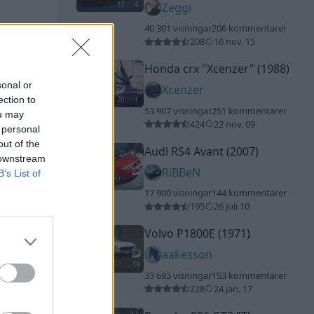
17
4
Zeggi
40 301 visningar
206 kommentarer
208
16 nov. 15
Honda crx
"Xcenzer"
(1988)
sonal or
Xcenzer
ection to
20
1
53 907 visningar
251 kommentarer
ou may
424
22 nov. 09
 personal
out of the
Audi RS4 Avant (2007)
 downstream
RiBBeN
B’s List of
12
17 900 visningar
144 kommentarer
195
26 juli 10
Volvo P1800E (1971)
aakesson
19
33 693 visningar
153 kommentarer
228
24 jan. 17