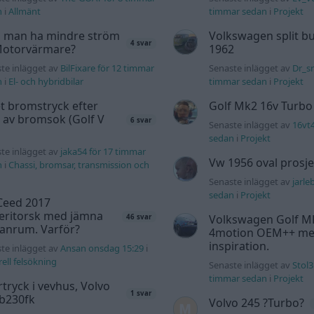
n
i
Allmänt
timmar sedan
i
Projekt
 man ha mindre ström
Volkswagen split bu
4 svar
 Motorvärmare?
1962
te inlägget av
BilFixare för 12 timmar
Senaste inlägget av
Dr_sn
n
i
El- och hybridbilar
timmar sedan
i
Projekt
t bromstryck efter
Golf Mk2 16v Turbo
 av bromsok (Golf V
6 svar
Senaste inlägget av
16vt
sedan
i
Projekt
te inlägget av
jaka54 för 17 timmar
Vw 1956 oval prosje
n
i
Chassi, bromsar, transmission och
Senaste inlägget av
jarle
sedan
i
Projekt
Ceed 2017
eritorsk med jämna
Volkswagen Golf M
46 svar
anrum. Varför?
4motion OEM++ me
inspiration.
te inlägget av
Ansan onsdag 15:29
i
ell felsökning
Senaste inlägget av
Stol3
timmar sedan
i
Projekt
tryck i vevhus, Volvo
1 svar
 b230fk
Volvo 245 ?Turbo?