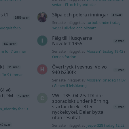
sedan
i
El- och hybridbilar
s t1
Slipa och polera rinningar
4 svar
2559 svar
Senaste inlägget av
turboblondie tisdag
uggels för 5
14:22
i
Bilvård och biltvätt
Fälg till Husqvarna
2 svar
Novolett 1955
137 svar
4m för 7 timmar
Senaste inlägget av
Mossan1 tisdag 19:42
i
Övriga fordon
kt
Övertryck i vevhus, Volvo
11 svar
1 svar
940 b230fk
b för 9 timmar
Senaste inlägget av
Mossan1 onsdag 11:07
i
Generell felsökning
K4 v6
d JDM
VW LT35 -04 2.5 TDI dör
12 svar
sporadiskt under körning,
startar direkt efter
1 svar
n_Identity för 13
nyckelcykel. Delar bytta
utan resultat.
Senaste inlägget av
Jesper328 tisdag 12:52
40 svar