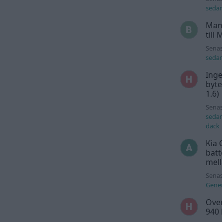
seda
Man
till
Senas
seda
Inge
byte
1.6)
Senas
seda
däck
Kia 
batt
mell
Senas
Gener
Över
940