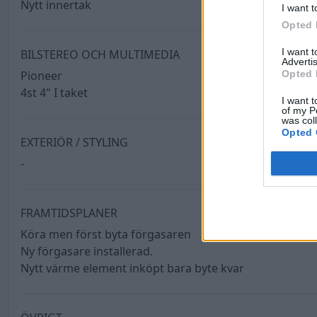
Nytt innertak
I want t
Opted 
I want 
BILSTEREO OCH MULTIMEDIA
Advertis
Opted 
Pioneer
4st 4" I taket
I want t
of my P
was col
Opted 
EXTERIÖR / STYLING
-
FRAMTIDSPLANER
Köra men först byta förgasaren
Ny förgasare installerad.
Nytt värme element inköpt bara byte kvar