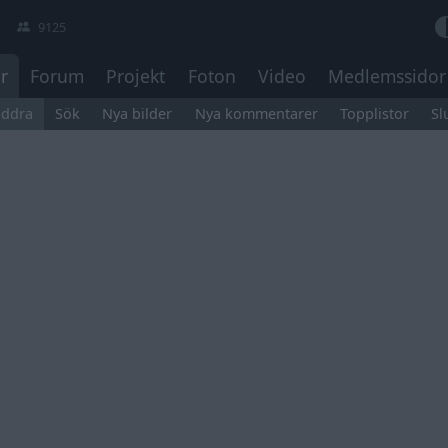
9125
r
Forum
Projekt
Foton
Video
Medlemssidor
äddra
Sök
Nya bilder
Nya kommentarer
Topplistor
Sl