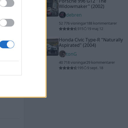
Porsche 996 GT2
"The
Widowmaker"
(2002)
20
5
debren
52 776 visningar
188 kommentarer
315
19 maj 12
Honda Civic Type-R
"Naturally
Aspirated"
(2004)
16
1
tonG
40 718 visningar
29 kommentarer
195
9 sept. 18