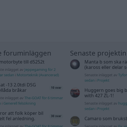
e foruminläggen
Senaste projekti
motorbyte till d5252t
Manta b som ska r
(kaross eller delar 
te inlägget av
Jeppegaming för 2
ar sedan
i
Motorteknik (Avancerad)
Senaste inlägget av
Tyfor
sedan
i
Projekt
at -13 2.0tdi DSG
10 svar
llåda bråkar
Huggern goes big b
with 427 ZL-1!
te inlägget av
The-GOAT för 6 timmar
n
i
Generell felsökning
Senaste inlägget av
hugg
sedan
i
Projekt
tror att folk köper bil
30 svar
elt fel anledning.
Camaro som bruksbi
te inlägget av
The-GOAT för 8 timmar
Senaste inlägget av
Ev_vo