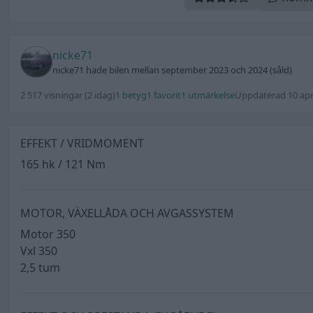
nicke71
nicke71 hade bilen mellan september 2023 och 2024 (såld)
2 517 visningar
(2 idag)
1 betyg
1 favorit
1 utmärkelse
Uppdaterad 10 apr
EFFEKT / VRIDMOMENT
165 hk / 121 Nm
MOTOR, VÄXELLÅDA OCH AVGASSYSTEM
Motor 350
Vxl 350
2,5 tum