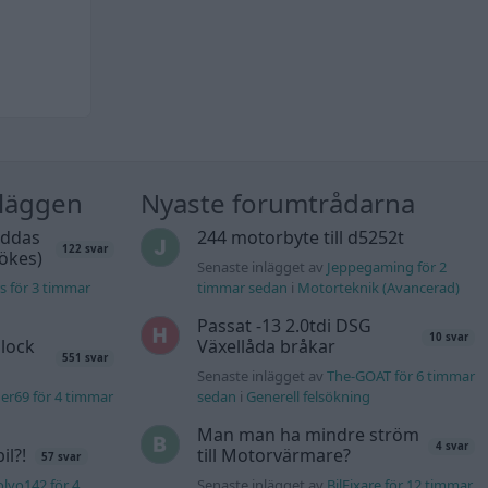
nläggen
Nyaste forumtrådarna
äddas
244 motorbyte till d5252t
122 svar
sökes)
Senaste inlägget av
Jeppegaming för 2
s för 3 timmar
timmar sedan
i
Motorteknik (Avancerad)
Passat -13 2.0tdi DSG
10 svar
lock
Växellåda bråkar
551 svar
Senaste inlägget av
The-GOAT för 6 timmar
er69 för 4 timmar
sedan
i
Generell felsökning
Man man ha mindre ström
4 svar
l?!
till Motorvärmare?
57 svar
lvo142 för 4
Senaste inlägget av
BilFixare för 12 timmar