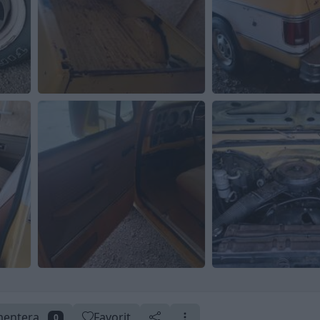
entera
Favorit
0