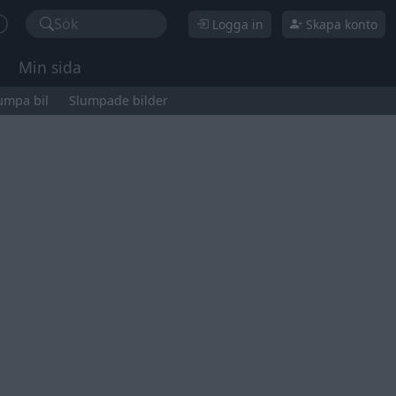
Sök
Logga in
Skapa konto
Min sida
umpa bil
Slumpade bilder