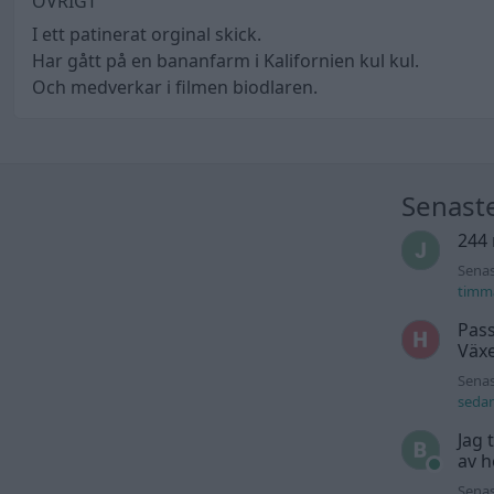
ÖVRIGT
I ett patinerat orginal skick.
Har gått på en bananfarm i Kalifornien kul kul.
Och medverkar i filmen biodlaren.
Senast
244 
Senas
timm
Pass
Växe
Senas
seda
Jag 
av h
Senas