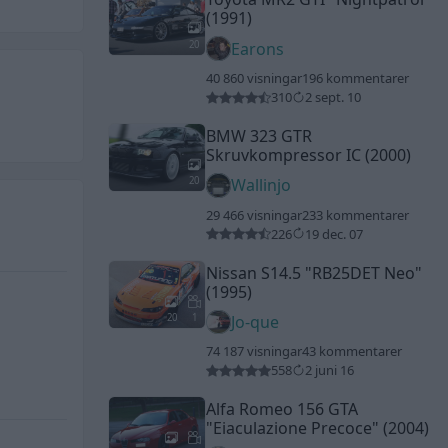
(1991)
20
Earons
40 860 visningar
196 kommentarer
310
2 sept. 10
BMW 323 GTR
Skruvkompressor IC (2000)
20
Wallinjo
29 466 visningar
233 kommentarer
226
19 dec. 07
Nissan S14.5
"RB25DET Neo"
(1995)
20
1
Jo-que
74 187 visningar
43 kommentarer
558
2 juni 16
Alfa Romeo 156 GTA
"Eiaculazione Precoce"
(2004)