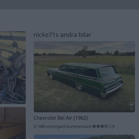
nicke71s andra bilar
20
Chevrolet Bel Air (1962)
21 680 visningar
6 kommentarer
9