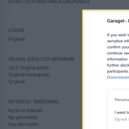
EFFEKT OCH PRESTANDA (INGÅENDE)
-
Garaget -
CHASSI
If you wish 
Orginal
sensitive in
confirm you
continue se
FÄLGAR, DÄCK OCH BROMSAR
information 
further disc
16,5" orginal plåtis
participants
Orginal navkapslar
Downstream 
Orginal
Persona
INTERIÖR / INREDNING
Ny brun klädsel
I want t
Ny golvmatta
Opted 
Nya dörrsidor