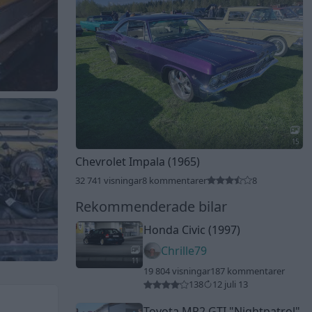
15
Chevrolet Impala (1965)
32 741 visningar
8 kommentarer
8
Rekommenderade bilar
Honda Civic (1997)
Chrille79
11
19 804 visningar
187 kommentarer
138
12 juli 13
Toyota MR2 GTI
"Nightpatrol"