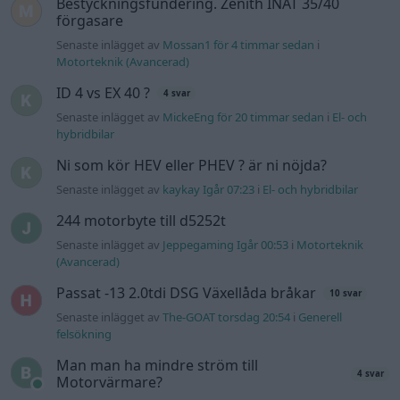
(Avancerad)
Passat -13 2.0tdi DSG Växellåda bråkar
10 svar
Senaste inlägget av
The-GOAT torsdag 20:54
i
Generell
felsökning
Man man ha mindre ström till
4 svar
Motorvärmare?
Senaste inlägget av
BilFixare torsdag 14:37
i
El- och hybridbilar
Slipa och polera rinningar
4 svar
Senaste inlägget av
turboblondie tisdag 14:22
i
Bilvård och
biltvätt
Fälg till Husqvarna Novolett 1955
2 svar
Senaste inlägget av
Mossan1 tisdag 19:42
i
Övriga fordon
Övertryck i vevhus, Volvo 940 b230fk
1 svar
Senaste inlägget av
Mossan1 onsdag 11:07
i
Generell
felsökning
VW LT35 -04 2.5 TDI dör sporadiskt under