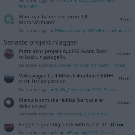
Senaste inlägget av
Stol3n_Identity Igår 10:06
i
Projekt
Manta b som ska räddas (kaross eller
122 svar
delar sökes)
Senaste inlägget av
Tyfors torsdag 23:25
i
Projekt
Huggern goes big block with 427 ZL-1!
551 svar
Senaste inlägget av
hugger69 torsdag 23:01
i
Projekt
Camaro som bruksbil?!
57 svar
Senaste inlägget av
Ev_volvo142 torsdag 22:10
i
Projekt
Volkswagen split bus t1 1962
2559 svar
Senaste inlägget av
Dr_snuggels torsdag 21:09
i
Projekt
Golf Mk2 16v Turbo
137 svar
Senaste inlägget av
16vt4m torsdag 19:51
i
Projekt
Vw 1956 oval prosjekt
11 svar
Senaste inlägget av
jarleb torsdag 17:26
i
Projekt