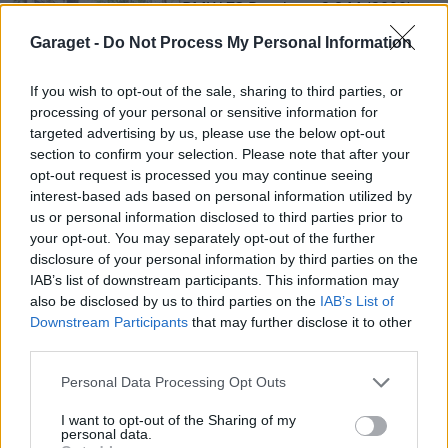
BMW Z3 Roadster 2,8 M (2000)
eastmotorsport
Garaget -
Do Not Process My Personal Information
98 995 visningar
16 kommentarer
43
If you wish to opt-out of the sale, sharing to third parties, or
20
processing of your personal or sensitive information for
targeted advertising by us, please use the below opt-out
BMW 320i cab (1997)
section to confirm your selection. Please note that after your
Krillson
opt-out request is processed you may continue seeing
interest-based ads based on personal information utilized by
28 973 visningar
138 kommentarer
us or personal information disclosed to third parties prior to
255
11 feb. 15
your opt-out. You may separately opt-out of the further
16
3
disclosure of your personal information by third parties on the
IAB’s list of downstream participants. This information may
also be disclosed by us to third parties on the
IAB’s List of
Downstream Participants
that may further disclose it to other
third parties.
Senaste foruminläggen
Personal Data Processing Opt Outs
Jag tror att folk köper bil av helt fel
I want to opt-out of the Sharing of my
36 svar
anledning.
personal data.