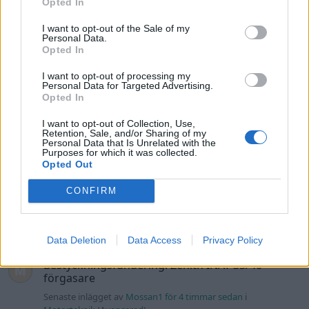
Opted In
Senaste inlägget av
The-GOAT för 34 minuter sedan
i
Allmänt
I want to opt-out of the Sale of my
Detta köpte jag nyss-tråden
9743 svar
Personal Data.
Opted In
Senaste inlägget av
Jesper328 för 2 timmar sedan
i
Off topic
Bestyckningsfundering. Zenith INAT 35/40
I want to opt-out of processing my
Personal Data for Targeted Advertising.
förgasare
Opted In
Senaste inlägget av
Mossan1 för 4 timmar sedan
i
Motorteknik (Avancerad)
I want to opt-out of Collection, Use,
Retention, Sale, and/or Sharing of my
Personal Data that Is Unrelated with the
Volvo 740 med lh2.2 spridare öppnar hela
Purposes for which it was collected.
2 svar
tiden på tändning.
Opted Out
Senaste inlägget av
KlevaRaggarn för 14 timmar sedan
i
Generell felsökning
CONFIRM
ID 4 vs EX 40 ?
4 svar
Senaste inlägget av
MickeEng för 20 timmar sedan
i
El- och
Data Deletion
Data Access
Privacy Policy
hybridbilar
Ford Mustang e Mac 2023
4 svar
Senaste inlägget av
KenthIJ2 Igår 12:37
i
El- och hybridbilar