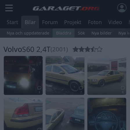
Start
Bilar
Forum
Projekt
Foton
Video
Nya och uppdaterade
Bläddra
Sök
Nya bilder
Nya 
Volvo
S60 2,4T
(2001)
3
7
8