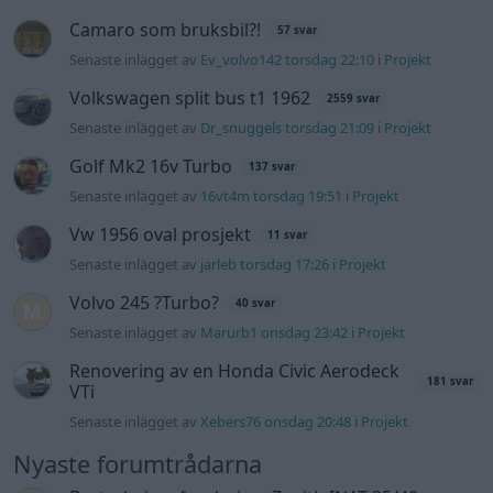
Volvo 245 ?Turbo?
40 svar
Senaste inlägget av
Marurb1 onsdag 23:42
i
Projekt
Renovering av en Honda Civic Aerodeck
181 svar
VTi
Senaste inlägget av
Xebers76 onsdag 20:48
i
Projekt
Nyaste forumtrådarna
Bestyckningsfundering. Zenith INAT 35/40
förgasare
Senaste inlägget av
Mossan1 för 4 timmar sedan
i
Motorteknik (Avancerad)
ID 4 vs EX 40 ?
4 svar
Senaste inlägget av
MickeEng för 20 timmar sedan
i
El- och
hybridbilar
Ni som kör HEV eller PHEV ? är ni nöjda?
Senaste inlägget av
kaykay Igår 07:23
i
El- och hybridbilar
244 motorbyte till d5252t
Senaste inlägget av
Jeppegaming Igår 00:53
i
Motorteknik