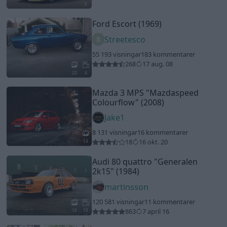
6
Ford Escort (1969)
Streetesco
55 193 visningar
183 kommentarer
268
17 aug. 08
20
4
Mazda 3 MPS
"Mazdaspeed
Colourflow"
(2008)
Jake1
8 131 visningar
16 kommentarer
18
16 okt. 20
14
Audi 80 quattro
"Generalen
2k15"
(1984)
martinsson
120 581 visningar
11 kommentarer
863
7 april 16
10
10