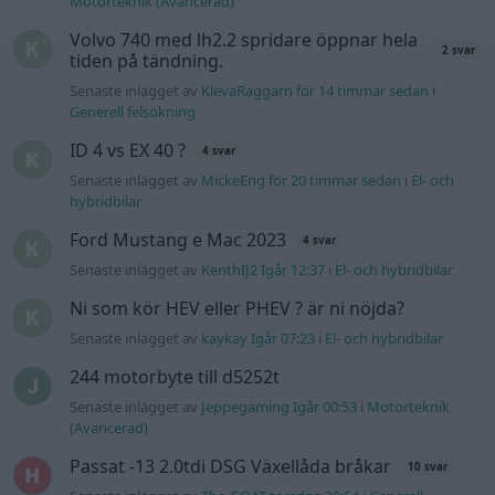
Ni som kör HEV eller PHEV ? är ni nöjda?
Senaste inlägget av
kaykay Igår 07:23
i
El- och hybridbilar
244 motorbyte till d5252t
Senaste inlägget av
Jeppegaming Igår 00:53
i
Motorteknik
(Avancerad)
Passat -13 2.0tdi DSG Växellåda bråkar
10 svar
Senaste inlägget av
The-GOAT torsdag 20:54
i
Generell
felsökning
Man man ha mindre ström till
4 svar
Motorvärmare?
Senaste inlägget av
BilFixare torsdag 14:37
i
El- och hybridbilar
Senaste projektinläggen
Puttelitens projekt Audi S2 Avant. Back
900 svar
to basic. + garagefix.
Senaste inlägget av
Putteliten för 16 timmar sedan
i
Projekt
Volkswagen Golf MK4 v6 4motion OEM++
14 svar
med JDM inspiration.