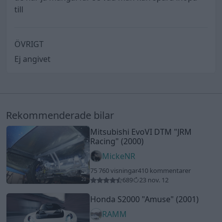
till
ÖVRIGT
Ej angivet
Rekommenderade bilar
Mitsubishi EvoVI DTM
"JRM
Racing"
(2000)
MickeNR
75 760 visningar
410 kommentarer
689
23 nov. 12
20
Honda S2000
"Amuse"
(2001)
RAMM