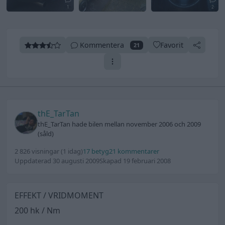
1
2
Kommentera
Favorit
21
thE_TarTan
thE_TarTan hade bilen mellan november 2006 och 2009
(såld)
2 826 visningar
(1 idag)
17 betyg
21 kommentarer
Uppdaterad 30 augusti 2009
Skapad 19 februari 2008
EFFEKT / VRIDMOMENT
200 hk / Nm