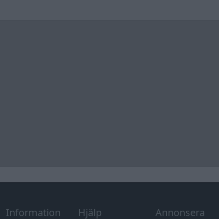
Information
Hjälp
Annonsera
Introduktion
Communityregler
Information
Skapa konto
Support
Kontakt
Integritetspolicy
och information
om användning
av cookies
Övrig
information
Övrigt
Tips och