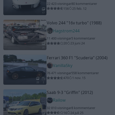
22 423 visningar
80 kommentarer
156
25 feb. 12
17
Volvo 244 "16v turbo" (1988)
Hagstrom244
11 400 visningar
5 kommentarer
20
23 juni 24
20
Ferrari 360 F1
"Scuderia"
(2004)
VanillaSky
76 471 visningar
558 kommentarer
470
1 nov. 15
20
2
Saab 9-3
"Griffin"
(2012)
Railow
32 810 visningar
8 kommentarer
16
24 juli 25