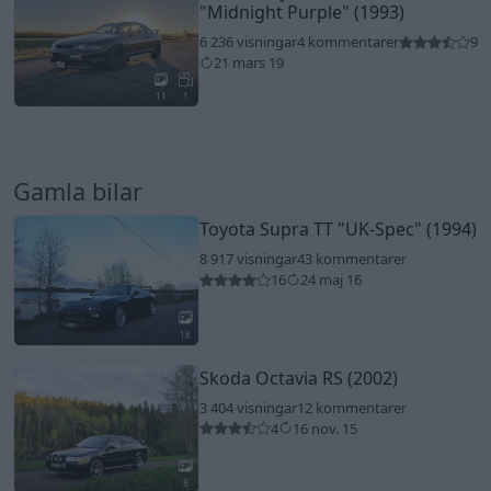
"Midnight Purple"
(1993)
6 236 visningar
4 kommentarer
9
21 mars 19
11
1
Gamla bilar
Toyota Supra TT
"UK-Spec"
(1994)
8 917 visningar
43 kommentarer
16
24 maj 16
18
Skoda Octavia RS (2002)
3 404 visningar
12 kommentarer
4
16 nov. 15
8