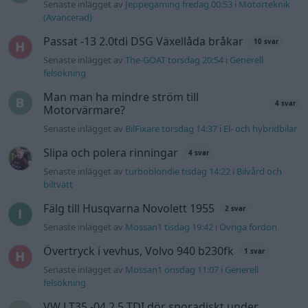
Senaste inlägget av
Jeppegaming fredag 00:53
i
Motorteknik
(Avancerad)
Passat -13 2.0tdi DSG Växellåda bråkar
10 svar
Senaste inlägget av
The-GOAT torsdag 20:54
i
Generell
felsökning
Man man ha mindre ström till
4 svar
Motorvärmare?
Senaste inlägget av
BilFixare torsdag 14:37
i
El- och hybridbilar
Slipa och polera rinningar
4 svar
Senaste inlägget av
turboblondie tisdag 14:22
i
Bilvård och
biltvätt
Fälg till Husqvarna Novolett 1955
2 svar
Senaste inlägget av
Mossan1 tisdag 19:42
i
Övriga fordon
Övertryck i vevhus, Volvo 940 b230fk
1 svar
Senaste inlägget av
Mossan1 onsdag 11:07
i
Generell
felsökning
VW LT35 -04 2.5 TDI dör sporadiskt under