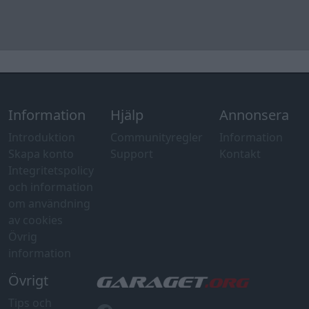
om användning
av cookies
Övrig
information
Övrigt
Tips och
förslag
Felanmälan
®
GARAGET
v13.2 Copyright © 2001-2026 Garaget Media AB