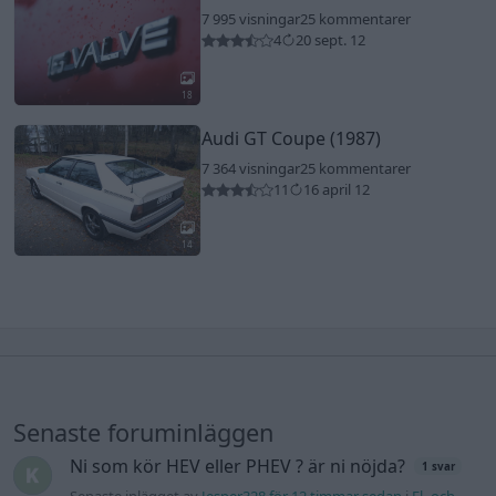
7 995 visningar
25 kommentarer
4
20 sept. 12
18
Audi GT Coupe (1987)
7 364 visningar
25 kommentarer
11
16 april 12
14
Senaste foruminläggen
Ni som kör HEV eller PHEV ? är ni nöjda?
1 svar
Senaste inlägget av
Jesper328 för 12 timmar sedan
i
El- och