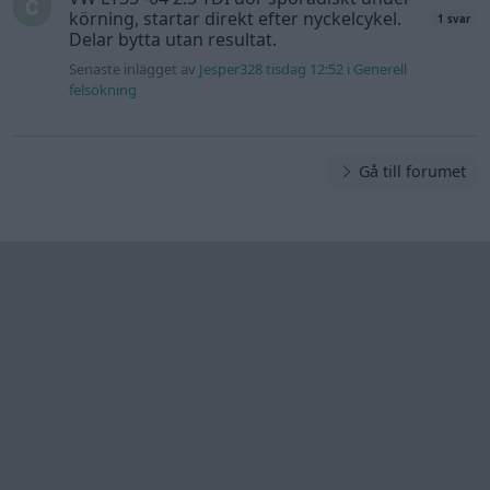
körning, startar direkt efter nyckelcykel.
1 svar
Delar bytta utan resultat.
Senaste inlägget av
Jesper328 tisdag 12:52
i
Generell
felsökning
Gå till forumet
Information
Hjälp
Annonsera
Introduktion
Communityregler
Information
Skapa konto
Support
Kontakt
Integritetspolicy
och information