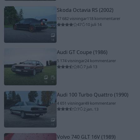
Skoda Octavia RS (2002)
17 682 visningar
118 kommentarer
47
10 juli 14
18
Audi GT Coupe (1986)
5 174 visningar
24 kommentarer
8
7 juli 13
15
1
Audi 100 Turbo Quattro (1990)
4 651 visningar
49 kommentarer
7
2 jan. 13
11
Volvo 740 GLT 16V (1989)