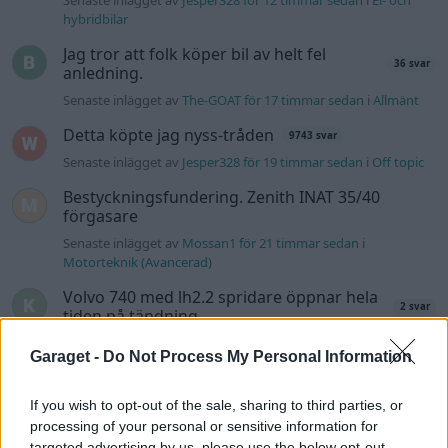
hybridbilar
Jag tror att folk köper bil av helt fel
36 svar
anledning.
Senaste inlägget av
The-GOAT för 17 timmar sedan
i
Allmänt
Detta köpte jag nyss-tråden
9743 svar
Senaste inlägget av
Jesper328 för 19 timmar sedan
i
Off topic
Bestyckningsfundering. Zenith INAT 35/40
förgasare
Senaste inlägget av
Mossan1 för 21 timmar sedan
i
Motorteknik (Avancerad)
Volvo 740 med lh2.2 spridare öppnar hela
2 svar
tiden på tändning.
Senaste inlägget av
KlevaRaggarn fredag 23:57
i
Generell
Garaget -
Do Not Process My Personal Information
felsökning
ID 4 vs EX 40 ?
4 svar
If you wish to opt-out of the sale, sharing to third parties, or
Senaste inlägget av
MickeEng fredag 18:13
i
El- och hybridbilar
processing of your personal or sensitive information for
targeted advertising by us, please use the below opt-out