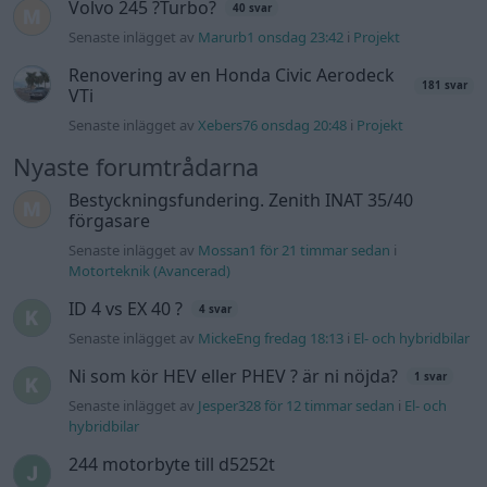
Volvo 245 ?Turbo?
40 svar
Senaste inlägget av
Marurb1 onsdag 23:42
i
Projekt
Renovering av en Honda Civic Aerodeck
181 svar
VTi
Senaste inlägget av
Xebers76 onsdag 20:48
i
Projekt
Nyaste forumtrådarna
Bestyckningsfundering. Zenith INAT 35/40
förgasare
Senaste inlägget av
Mossan1 för 21 timmar sedan
i
Motorteknik (Avancerad)
ID 4 vs EX 40 ?
4 svar
Senaste inlägget av
MickeEng fredag 18:13
i
El- och hybridbilar
Ni som kör HEV eller PHEV ? är ni nöjda?
1 svar
Senaste inlägget av
Jesper328 för 12 timmar sedan
i
El- och
hybridbilar
244 motorbyte till d5252t