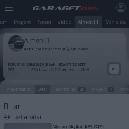
rum
Projekt
Foton
Video
Almen11
Min sida
Almen11
Kasta inte bäver i trähus
Linköping
FORUMINLÄGG
MEDLEM SEDAN
SENASTE BESÖKET
265
22 februari 2010
7 september 2019
Presentation
Bilar
Favoritbilar
Projekt
Fot
23
1
Bilar
Aktuella bilar
Nissan Skyline R33 GTST