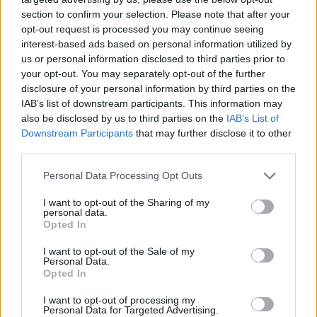
Ford Mustang e Mac 2023
4 svar
section to confirm your selection. Please note that after your
Senaste inlägget av
KenthIJ2 fredag 12:37
i
El- och hybridbilar
opt-out request is processed you may continue seeing
interest-based ads based on personal information utilized by
244 motorbyte till d5252t
us or personal information disclosed to third parties prior to
Senaste inlägget av
Jeppegaming fredag 00:53
i
Motorteknik
your opt-out. You may separately opt-out of the further
(Avancerad)
disclosure of your personal information by third parties on the
IAB’s list of downstream participants. This information may
Passat -13 2.0tdi DSG Växellåda bråkar
10 svar
also be disclosed by us to third parties on the
IAB’s List of
Senaste inlägget av
The-GOAT torsdag 20:54
i
Generell
Downstream Participants
that may further disclose it to other
felsökning
third parties.
Man man ha mindre ström till
4 svar
Personal Data Processing Opt Outs
Motorvärmare?
Senaste inlägget av
BilFixare torsdag 14:37
i
El- och hybridbilar
I want to opt-out of the Sharing of my
personal data.
Senaste projektinläggen
Opted In
Vw 1956 oval prosjekt
12 svar
I want to opt-out of the Sale of my
Personal Data.
Senaste inlägget av
jarleb för 10 timmar sedan
i
Projekt
Opted In
Puttelitens projekt Audi S2 Avant. Back
900 svar
I want to opt-out of processing my
to basic. + garagefix.
Personal Data for Targeted Advertising.