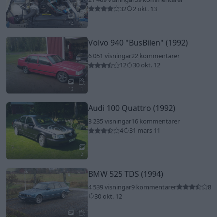
32
2 okt. 13
14
1
Volvo 940
"BusBilen"
(1992)
6 051 visningar
22 kommentarer
12
30 okt. 12
12
1
Audi 100 Quattro (1992)
3 235 visningar
16 kommentarer
4
31 mars 11
2
BMW 525 TDS (1994)
4 539 visningar
9 kommentarer
8
30 okt. 12