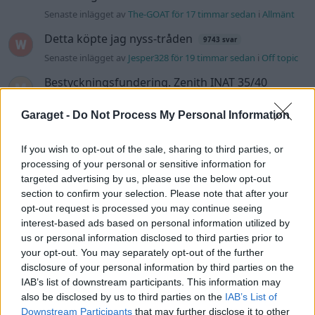
Senaste inlägget av
The-GOAT för 17 timmar sedan
i
Allmänt
Detta köpte jag nyss-tråden
9743 svar
Senaste inlägget av
Jesper328 för 19 timmar sedan
i
Off topic
Bestyckningsfundering. Zenith INAT 35/40
förgasare
Senaste inlägget av
Mossan1 för 21 timmar sedan
i
Garaget -
Do Not Process My Personal Information
Motorteknik (Avancerad)
If you wish to opt-out of the sale, sharing to third parties, or
Volvo 740 med lh2.2 spridare öppnar hela
2 svar
processing of your personal or sensitive information for
tiden på tändning.
targeted advertising by us, please use the below opt-out
Senaste inlägget av
KlevaRaggarn fredag 23:57
i
Generell
section to confirm your selection. Please note that after your
felsökning
opt-out request is processed you may continue seeing
ID 4 vs EX 40 ?
interest-based ads based on personal information utilized by
4 svar
us or personal information disclosed to third parties prior to
Senaste inlägget av
MickeEng fredag 18:13
i
El- och hybridbilar
your opt-out. You may separately opt-out of the further
Ford Mustang e Mac 2023
disclosure of your personal information by third parties on the
4 svar
IAB’s list of downstream participants. This information may
Senaste inlägget av
KenthIJ2 fredag 12:37
i
El- och hybridbilar
also be disclosed by us to third parties on the
IAB’s List of
244 motorbyte till d5252t
Downstream Participants
that may further disclose it to other