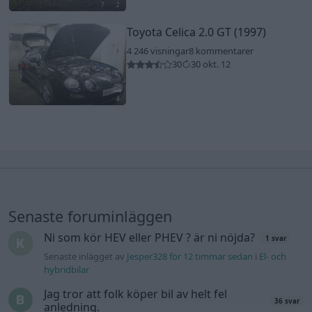
7
2
Toyota Celica 2.0 GT (1997)
4 246 visningar
8 kommentarer
30
30 okt. 12
4
Senaste foruminläggen
Ni som kör HEV eller PHEV ? är ni nöjda?
1 svar
Senaste inlägget av
Jesper328 för 12 timmar sedan
i
El- och
hybridbilar
Jag tror att folk köper bil av helt fel
36 svar
anledning.