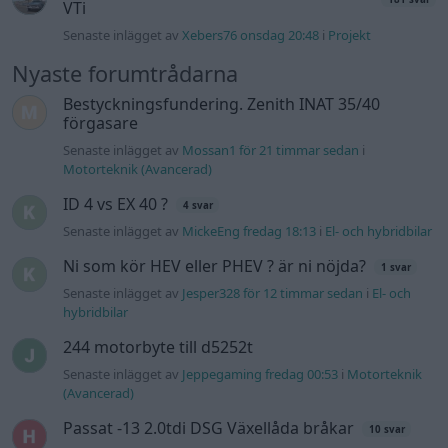
VTi
Senaste inlägget av
Xebers76 onsdag 20:48
i
Projekt
Nyaste forumtrådarna
Bestyckningsfundering. Zenith INAT 35/40
förgasare
Senaste inlägget av
Mossan1 för 21 timmar sedan
i
Motorteknik (Avancerad)
ID 4 vs EX 40 ?
4 svar
Senaste inlägget av
MickeEng fredag 18:13
i
El- och hybridbilar
Ni som kör HEV eller PHEV ? är ni nöjda?
1 svar
Senaste inlägget av
Jesper328 för 12 timmar sedan
i
El- och
hybridbilar
244 motorbyte till d5252t
Senaste inlägget av
Jeppegaming fredag 00:53
i
Motorteknik
(Avancerad)
Passat -13 2.0tdi DSG Växellåda bråkar
10 svar