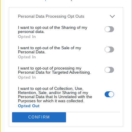
third parties.
Senaste inlägget av
Jeppegaming fredag 00:53
i
Motorteknik
(Avancerad)
Personal Data Processing Opt Outs
Passat -13 2.0tdi DSG Växellåda bråkar
10 svar
I want to opt-out of the Sharing of my
Senaste inlägget av
The-GOAT torsdag 20:54
i
Generell
personal data.
felsökning
Opted In
Man man ha mindre ström till
I want to opt-out of the Sale of my
4 svar
Motorvärmare?
Personal Data.
Opted In
Senaste inlägget av
BilFixare torsdag 14:37
i
El- och hybridbilar
I want to opt-out of processing my
Senaste projektinläggen
Personal Data for Targeted Advertising.
Opted In
Vw 1956 oval prosjekt
12 svar
Senaste inlägget av
jarleb för 9 timmar sedan
i
Projekt
I want to opt-out of Collection, Use,
Retention, Sale, and/or Sharing of my
Personal Data that Is Unrelated with the
Puttelitens projekt Audi S2 Avant. Back
Purposes for which it was collected.
900 svar
to basic. + garagefix.
Opted Out
Senaste inlägget av
Putteliten fredag 22:10
i
Projekt
CONFIRM
Volkswagen Golf MK4 v6 4motion OEM++
14 svar
med JDM inspiration.