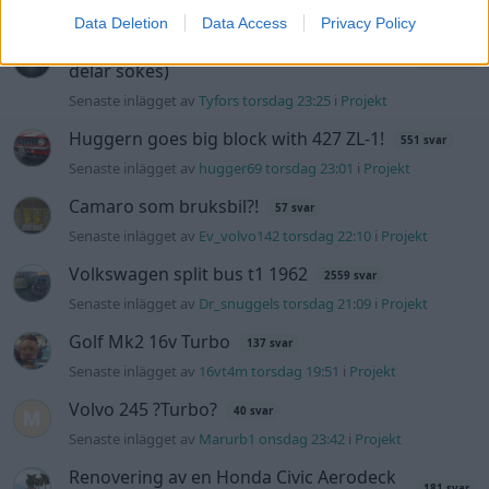
Senaste inlägget av
Stol3n_Identity fredag 10:06
i
Projekt
Data Deletion
Data Access
Privacy Policy
Manta b som ska räddas (kaross eller
122 svar
delar sökes)
Senaste inlägget av
Tyfors torsdag 23:25
i
Projekt
Huggern goes big block with 427 ZL-1!
551 svar
Senaste inlägget av
hugger69 torsdag 23:01
i
Projekt
Camaro som bruksbil?!
57 svar
Senaste inlägget av
Ev_volvo142 torsdag 22:10
i
Projekt
Volkswagen split bus t1 1962
2559 svar
Senaste inlägget av
Dr_snuggels torsdag 21:09
i
Projekt
Golf Mk2 16v Turbo
137 svar
Senaste inlägget av
16vt4m torsdag 19:51
i
Projekt
Volvo 245 ?Turbo?
40 svar
Senaste inlägget av
Marurb1 onsdag 23:42
i
Projekt
Renovering av en Honda Civic Aerodeck
181 svar