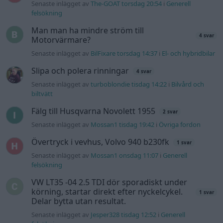
Senaste inlägget av
The-GOAT torsdag 20:54
i
Generell
felsökning
Man man ha mindre ström till
4 svar
Motorvärmare?
Senaste inlägget av
BilFixare torsdag 14:37
i
El- och hybridbilar
Slipa och polera rinningar
4 svar
Senaste inlägget av
turboblondie tisdag 14:22
i
Bilvård och
biltvätt
Fälg till Husqvarna Novolett 1955
2 svar
Senaste inlägget av
Mossan1 tisdag 19:42
i
Övriga fordon
Övertryck i vevhus, Volvo 940 b230fk
1 svar
Senaste inlägget av
Mossan1 onsdag 11:07
i
Generell
felsökning
VW LT35 -04 2.5 TDI dör sporadiskt under
körning, startar direkt efter nyckelcykel.
1 svar
Delar bytta utan resultat.
Senaste inlägget av
Jesper328 tisdag 12:52
i
Generell