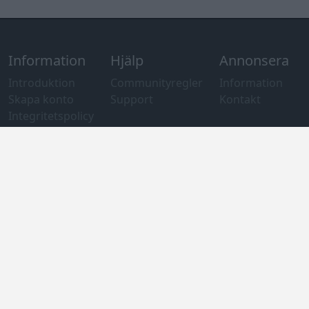
Information
Hjälp
Annonsera
Introduktion
Communityregler
Information
Skapa konto
Support
Kontakt
Integritetspolicy
och information
om användning
av cookies
Övrig
information
Övrigt
Tips och
förslag
Felanmälan
®
GARAGET
v13.2 Copyright © 2001-2026 Garaget Media AB