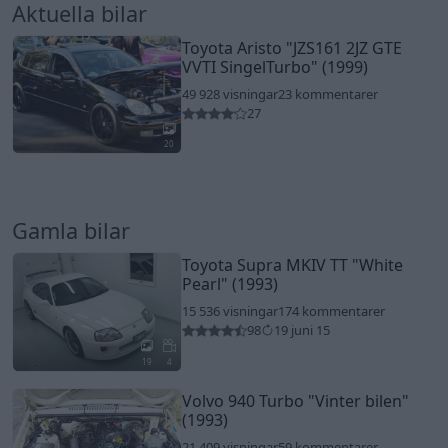
Aktuella bilar
Toyota Aristo
"JZS161 2JZ GTE
VVTI SingelTurbo"
(1999)
49 928 visningar
23 kommentarer
27
20
Gamla bilar
Toyota Supra MKIV TT
"White
Pearl"
(1993)
15 536 visningar
174 kommentarer
98
19 juni 15
19
4
Volvo 940 Turbo
"Vinter bilen"
(1993)
21 409 visningar
59 kommentarer