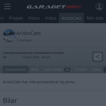
um
Projekt
Foton
Video
AristoCats
Min sida
AristoCats
Karlstad
FORUMINLÄGG
MEDLEM SEDAN
SENASTE BESÖKET
43
17 april 2006
29 juli
Presentation
Bilar
Favoritbilar
Projekt
Foton
32
AristoCats har inte presenterat sig ännu
Bilar