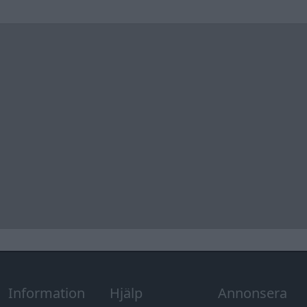
Information
Hjälp
Annonsera
Introduktion
Communityregler
Information
Skapa konto
Support
Kontakt
Integritetspolicy
och information
om användning
av cookies
Övrig
information
Övrigt
Tips och