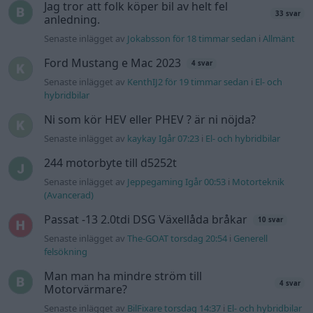
Jag tror att folk köper bil av helt fel
33 svar
anledning.
Senaste inlägget av
Jokabsson för 18 timmar sedan
i
Allmänt
Ford Mustang e Mac 2023
4 svar
Senaste inlägget av
KenthIJ2 för 19 timmar sedan
i
El- och
hybridbilar
Ni som kör HEV eller PHEV ? är ni nöjda?
Senaste inlägget av
kaykay Igår 07:23
i
El- och hybridbilar
244 motorbyte till d5252t
Senaste inlägget av
Jeppegaming Igår 00:53
i
Motorteknik
(Avancerad)
Passat -13 2.0tdi DSG Växellåda bråkar
10 svar
Senaste inlägget av
The-GOAT torsdag 20:54
i
Generell
felsökning
Man man ha mindre ström till
4 svar
Motorvärmare?
Senaste inlägget av
BilFixare torsdag 14:37
i
El- och hybridbilar