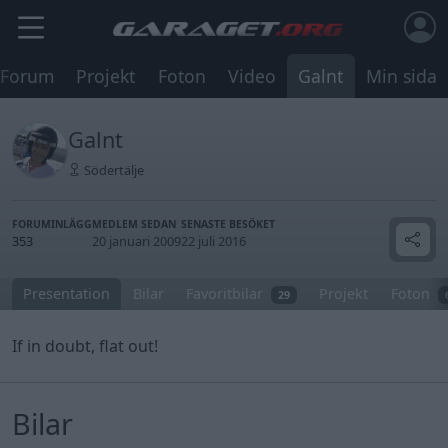
Forum
Projekt
Foton
Video
Galnt
Min sida
Galnt
Södertälje
FORUMINLÄGG
MEDLEM SEDAN
SENASTE BESÖKET
353
20 januari 2009
22 juli 2016
Presentation
Bilar
Favoritbilar
Projekt
Foton
29
If in doubt, flat out!
Bilar