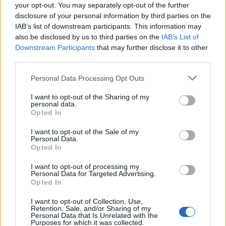
Senaste inlägget av
hugger69 torsdag 23:01
i
Projekt
your opt-out. You may separately opt-out of the further
disclosure of your personal information by third parties on the
Camaro som bruksbil?!
57 svar
IAB’s list of downstream participants. This information may
Senaste inlägget av
Ev_volvo142 torsdag 22:10
i
Projekt
also be disclosed by us to third parties on the
IAB’s List of
Downstream Participants
that may further disclose it to other
Volkswagen split bus t1 1962
2559 svar
third parties.
Senaste inlägget av
Dr_snuggels torsdag 21:09
i
Projekt
Personal Data Processing Opt Outs
Golf Mk2 16v Turbo
137 svar
Senaste inlägget av
16vt4m torsdag 19:51
i
Projekt
I want to opt-out of the Sharing of my
personal data.
Vw 1956 oval prosjekt
Opted In
11 svar
Senaste inlägget av
jarleb torsdag 17:26
i
Projekt
I want to opt-out of the Sale of my
Personal Data.
Volvo 245 ?Turbo?
40 svar
Opted In
Senaste inlägget av
Marurb1 onsdag 23:42
i
Projekt
I want to opt-out of processing my
Personal Data for Targeted Advertising.
Renovering av en Honda Civic Aerodeck
181 svar
Opted In
VTi
Senaste inlägget av
Xebers76 onsdag 20:48
i
Projekt
I want to opt-out of Collection, Use,
Retention, Sale, and/or Sharing of my
Nyaste forumtrådarna
Personal Data that Is Unrelated with the
Purposes for which it was collected.