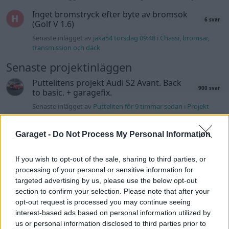
Inget bromstryck efter byte av bromsok
6 svar
(Golf V 1.6)
Senaste inlägget av
jaka54 torsdag 09:48
i
Chassi, bromsar,
transmission och däck
Senaste projektinläggen
Puttelitens projekt Audi S2 Avant. Back
900 svar
to basic. + garagefix.
Senaste inlägget av
Putteliten för 9 timmar sedan
i
Projekt
Volkswagen Golf MK4 v6 4motion OEM++
14 svar
med JDM inspiration.
Garaget -
Do Not Process My Personal Information
Senaste inlägget av
Stol3n_Identity för 22 timmar sedan
i
Projekt
If you wish to opt-out of the sale, sharing to third parties, or
processing of your personal or sensitive information for
Manta b som ska räddas (kaross eller
targeted advertising by us, please use the below opt-out
122 svar
delar sökes)
section to confirm your selection. Please note that after your
Senaste inlägget av
Tyfors torsdag 23:25
i
Projekt
opt-out request is processed you may continue seeing
interest-based ads based on personal information utilized by
Huggern goes big block with 427 ZL-1!
551 svar
us or personal information disclosed to third parties prior to