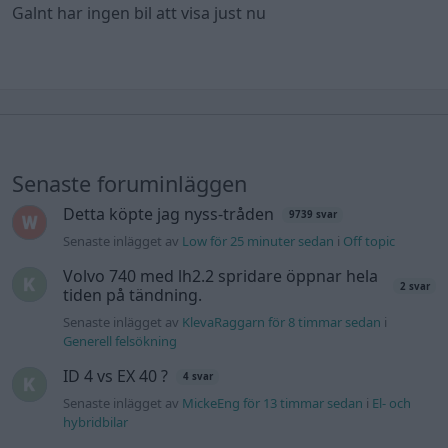
Galnt har ingen bil att visa just nu
Senaste foruminläggen
Detta köpte jag nyss-tråden
9739 svar
Senaste inlägget av
Low för 25 minuter sedan
i
Off topic
Volvo 740 med lh2.2 spridare öppnar hela
2 svar
tiden på tändning.
Senaste inlägget av
KlevaRaggarn för 8 timmar sedan
i
Generell felsökning
ID 4 vs EX 40 ?
4 svar
Senaste inlägget av
MickeEng för 13 timmar sedan
i
El- och
hybridbilar