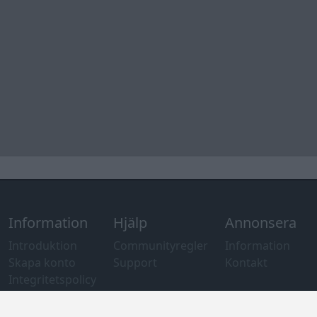
Information
Hjälp
Annonsera
Introduktion
Communityregler
Information
Skapa konto
Support
Kontakt
Integritetspolicy
och information
om användning