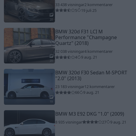
33 438 visningar
2 kommentarer
5
19 juli 25
20
BMW 320d F31 LCI M
Performance
"Champagne
Quartz"
(2018)
32 038 visningar
4 kommentarer
4
9 aug. 21
20
BMW 320d F30 Sedan M-SPORT
"2.0"
(2013)
23 183 visningar
12 kommentarer
66
9 aug. 21
19
BMW M3 E92 DKG
"1.0"
(2009)
8 935 visningar
27
9 aug. 21