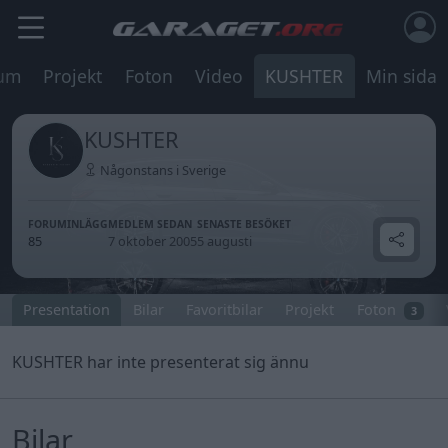
um
Projekt
Foton
Video
KUSHTER
Min sida
KUSHTER
Någonstans i Sverige
FORUMINLÄGG
MEDLEM SEDAN
SENASTE BESÖKET
85
7 oktober 2005
5 augusti
Presentation
Bilar
Favoritbilar
Projekt
Foton
3
KUSHTER har inte presenterat sig ännu
Bilar