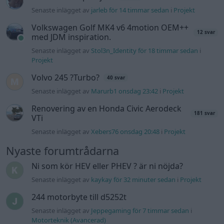
Senaste inlägget av
jarleb för 14 timmar sedan
i
Projekt
Volkswagen Golf MK4 v6 4motion OEM++
12 svar
med JDM inspiration.
Senaste inlägget av
Stol3n_Identity för 18 timmar sedan
i
Projekt
Volvo 245 ?Turbo?
40 svar
Senaste inlägget av
Marurb1 onsdag 23:42
i
Projekt
Renovering av en Honda Civic Aerodeck
181 svar
VTi
Senaste inlägget av
Xebers76 onsdag 20:48
i
Projekt
Nyaste forumtrådarna
Ni som kör HEV eller PHEV ? är ni nöjda?
Senaste inlägget av
kaykay för 32 minuter sedan
i
Projekt
244 motorbyte till d5252t
Senaste inlägget av
Jeppegaming för 7 timmar sedan
i
Motorteknik (Avancerad)