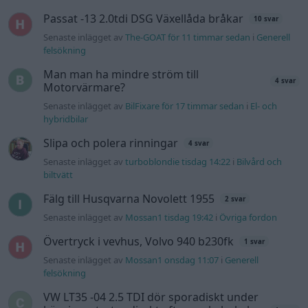
Passat -13 2.0tdi DSG Växellåda bråkar
10 svar
Senaste inlägget av
The-GOAT för 11 timmar sedan
i
Generell
felsökning
Man man ha mindre ström till
4 svar
Motorvärmare?
Senaste inlägget av
BilFixare för 17 timmar sedan
i
El- och
hybridbilar
Slipa och polera rinningar
4 svar
Senaste inlägget av
turboblondie tisdag 14:22
i
Bilvård och
biltvätt
Fälg till Husqvarna Novolett 1955
2 svar
Senaste inlägget av
Mossan1 tisdag 19:42
i
Övriga fordon
Övertryck i vevhus, Volvo 940 b230fk
1 svar
Senaste inlägget av
Mossan1 onsdag 11:07
i
Generell
felsökning
VW LT35 -04 2.5 TDI dör sporadiskt under