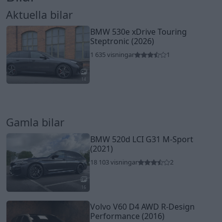
Aktuella bilar
BMW 530e xDrive Touring
Steptronic (2026)
1 635 visningar
1
14
Gamla bilar
BMW 520d LCI G31 M-Sport
(2021)
18 103 visningar
2
16
Volvo V60 D4 AWD R-Design
Performance (2016)