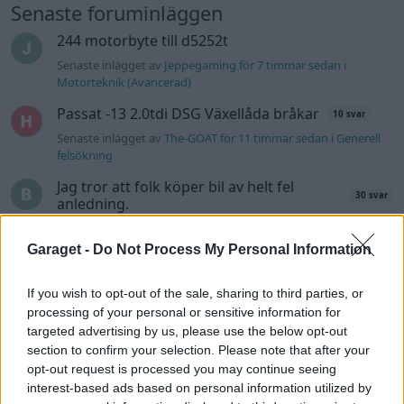
Senaste foruminläggen
244 motorbyte till d5252t
Senaste inlägget av
Jeppegaming för 7 timmar sedan
i
Motorteknik (Avancerad)
Passat -13 2.0tdi DSG Växellåda bråkar
10 svar
Senaste inlägget av
The-GOAT för 11 timmar sedan
i
Generell
felsökning
Jag tror att folk köper bil av helt fel
30 svar
anledning.
Senaste inlägget av
The-GOAT för 13 timmar sedan
i
Allmänt
Garaget -
Do Not Process My Personal Information
Man man ha mindre ström till
4 svar
Motorvärmare?
If you wish to opt-out of the sale, sharing to third parties, or
Senaste inlägget av
BilFixare för 17 timmar sedan
i
El- och
processing of your personal or sensitive information for
hybridbilar
targeted advertising by us, please use the below opt-out
Inget bromstryck efter byte av bromsok
section to confirm your selection. Please note that after your
6 svar
(Golf V 1.6)
opt-out request is processed you may continue seeing
interest-based ads based on personal information utilized by
Senaste inlägget av
jaka54 för 22 timmar sedan
i
Chassi,