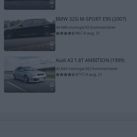
10
BMW 325i M-SPORT E90 (2007)
34 698 visningar
92 kommentarer
96
9 aug. 21
15
Audi A3 1.8T AMBITION (1999)
42 643 visningar
262 kommentarer
877
9 aug. 21
15