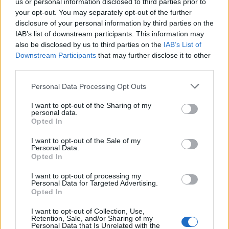
us or personal information disclosed to third parties prior to
bromsar, transmission och däck
your opt-out. You may separately opt-out of the further
Kia Ceed 2017 batteritorsk med jämna
disclosure of your personal information by third parties on the
46 svar
mellanrum. Varför?
IAB’s list of downstream participants. This information may
Senaste inlägget av
Ansan onsdag 15:29
i
Generell felsökning
also be disclosed by us to third parties on the
IAB’s List of
Downstream Participants
that may further disclose it to other
Övertryck i vevhus, Volvo 940 b230fk
1 svar
third parties.
Senaste inlägget av
Mossan1 onsdag 11:07
i
Generell
felsökning
Personal Data Processing Opt Outs
Fälg till Husqvarna Novolett 1955
2 svar
I want to opt-out of the Sharing of my
personal data.
Senaste inlägget av
Mossan1 tisdag 19:42
i
Övriga fordon
Opted In
Slipa och polera rinningar
4 svar
I want to opt-out of the Sale of my
Personal Data.
Senaste inlägget av
turboblondie tisdag 14:22
i
Bilvård och
Opted In
biltvätt
VW LT35 -04 2.5 TDI dör sporadiskt under
I want to opt-out of processing my
Personal Data for Targeted Advertising.
körning, startar direkt efter nyckelcykel.
1 svar
Opted In
Delar bytta utan resultat.
Senaste inlägget av
Jesper328 tisdag 12:52
i
Generell
I want to opt-out of Collection, Use,
Retention, Sale, and/or Sharing of my
felsökning
Personal Data that Is Unrelated with the