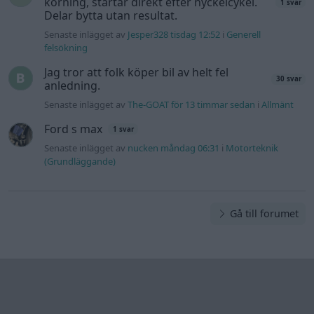
körning, startar direkt efter nyckelcykel.
1 svar
Delar bytta utan resultat.
Senaste inlägget av
Jesper328 tisdag 12:52
i
Generell
felsökning
Jag tror att folk köper bil av helt fel
30 svar
anledning.
Senaste inlägget av
The-GOAT för 13 timmar sedan
i
Allmänt
Ford s max
1 svar
Senaste inlägget av
nucken måndag 06:31
i
Motorteknik
(Grundläggande)
Gå till forumet