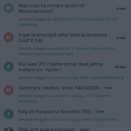
Man man ha mindre ström till
4 svar
Motorvärmare?
Senaste inlägget av
BilFixare för 12 timmar sedan
i
El- och
hybridbilar
Inget bromstryck efter byte av bromsok
6 svar
(Golf V 1.6)
Senaste inlägget av
jaka54 för 17 timmar sedan
i
Chassi,
bromsar, transmission och däck
Kia Ceed 2017 batteritorsk med jämna
46 svar
mellanrum. Varför?
Senaste inlägget av
Ansan onsdag 15:29
i
Generell felsökning
Övertryck i vevhus, Volvo 940 b230fk
1 svar
Senaste inlägget av
Mossan1 onsdag 11:07
i
Generell
felsökning
Fälg till Husqvarna Novolett 1955
2 svar
Senaste inlägget av
Mossan1 tisdag 19:42
i
Övriga fordon
Slipa och polera rinningar
4 svar