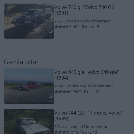
Volvo 740 gl
"Volvo 740 GL"
(1991)
2 661 visningar
14 kommentarer
6
15 mars 15
5
Gamla bilar
Volvo 945 gle
"volvo 940 gle"
(1994)
11 427 visningar
40 kommentarer
39
18 dec. 14
20
Volvo 744 GLT
"Kimmes volvo"
(1989)
8 344 visningar
44 kommentarer
14
6 okt. 10