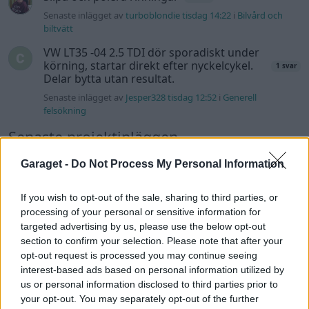
Senaste inlägget av
turboblondie tisdag 14:22
i
Bilvård och
biltvätt
VW LT35 -04 2.5 TDI dör sporadiskt under
körning, startar direkt efter nyckelcykel.
1 svar
Delar bytta utan resultat.
Senaste inlägget av
Jesper328 tisdag 12:52
i
Generell
felsökning
Senaste projektinläggen
Manta b som ska räddas (kaross eller
Garaget -
Do Not Process My Personal Information
122 svar
delar sökes)
Senaste inlägget av
Tyfors för 3 timmar sedan
i
Projekt
If you wish to opt-out of the sale, sharing to third parties, or
processing of your personal or sensitive information for
Huggern goes big block with 427 ZL-1!
551 svar
targeted advertising by us, please use the below opt-out
Senaste inlägget av
hugger69 för 4 timmar sedan
i
Projekt
section to confirm your selection. Please note that after your
Camaro som bruksbil?!
opt-out request is processed you may continue seeing
57 svar
interest-based ads based on personal information utilized by
Senaste inlägget av
Ev_volvo142 för 5 timmar sedan
i
Projekt
us or personal information disclosed to third parties prior to
Volkswagen split bus t1 1962
your opt-out. You may separately opt-out of the further
2559 svar