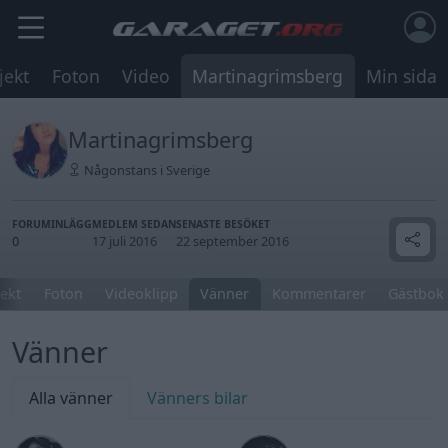
jekt
Foton
Video
Martinagrimsberg
Min sida
Martinagrimsberg
Någonstans i Sverige
FORUMINLÄGG
MEDLEM SEDAN
SENASTE BESÖKET
0
17 juli 2016
22 september 2016
jekt
Foton
Videoklipp
Vänner
Kommentarer
Gästbok
Vänner
Alla vänner
Vänners bilar