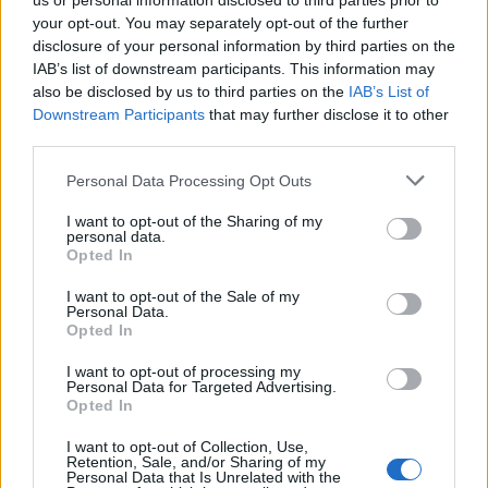
us or personal information disclosed to third parties prior to
Senaste inlägget av
hugger69 torsdag 23:01
i
Projekt
your opt-out. You may separately opt-out of the further
Camaro som bruksbil?!
disclosure of your personal information by third parties on the
57 svar
IAB’s list of downstream participants. This information may
Senaste inlägget av
Ev_volvo142 torsdag 22:10
i
Projekt
also be disclosed by us to third parties on the
IAB’s List of
Volkswagen split bus t1 1962
Downstream Participants
that may further disclose it to other
2559 svar
third parties.
Senaste inlägget av
Dr_snuggels torsdag 21:09
i
Projekt
Golf Mk2 16v Turbo
Personal Data Processing Opt Outs
137 svar
Senaste inlägget av
16vt4m torsdag 19:51
i
Projekt
I want to opt-out of the Sharing of my
personal data.
Vw 1956 oval prosjekt
11 svar
Opted In
Senaste inlägget av
jarleb torsdag 17:26
i
Projekt
I want to opt-out of the Sale of my
Personal Data.
Volvo 245 ?Turbo?
40 svar
Opted In
Senaste inlägget av
Marurb1 onsdag 23:42
i
Projekt
I want to opt-out of processing my
Renovering av en Honda Civic Aerodeck
Personal Data for Targeted Advertising.
181 svar
VTi
Opted In
Senaste inlägget av
Xebers76 onsdag 20:48
i
Projekt
I want to opt-out of Collection, Use,
Retention, Sale, and/or Sharing of my
Nyaste forumtrådarna
Personal Data that Is Unrelated with the