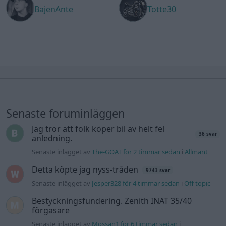
BajenAnte
Totte30
Senaste foruminläggen
Jag tror att folk köper bil av helt fel
36 svar
anledning.
Senaste inlägget av
The-GOAT för 2 timmar sedan
i
Allmänt
Detta köpte jag nyss-tråden
9743 svar
Senaste inlägget av
Jesper328 för 4 timmar sedan
i
Off topic
Bestyckningsfundering. Zenith INAT 35/40
förgasare
Senaste inlägget av
Mossan1 för 6 timmar sedan
i