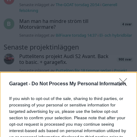
Senaste inlägget av
The-GOAT torsdag 20:54
i
Generell
felsökning
Man man ha mindre ström till
4 svar
Motorvärmare?
Senaste inlägget av
BilFixare torsdag 14:37
i
El- och hybridbilar
Senaste projektinläggen
Puttelitens projekt Audi S2 Avant. Back
900 svar
to basic. + garagefix.
Senaste inlägget av
Putteliten för 18 timmar sedan
i
Projekt
Volkswagen Golf MK4 v6 4motion OEM++
Garaget -
Do Not Process My Personal Information
14 svar
med JDM inspiration.
Senaste inlägget av
Stol3n_Identity Igår 10:06
i
Projekt
If you wish to opt-out of the sale, sharing to third parties, or
processing of your personal or sensitive information for
Manta b som ska räddas (kaross eller
122 svar
delar sökes)
targeted advertising by us, please use the below opt-out
section to confirm your selection. Please note that after your
Senaste inlägget av
Tyfors torsdag 23:25
i
Projekt
opt-out request is processed you may continue seeing
Huggern goes big block with 427 ZL-1!
interest-based ads based on personal information utilized by
551 svar