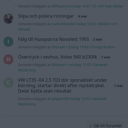
Senaste inlägget av
BilFixare torsdag 14:37
i
El- och hybridbilar
Slipa och polera rinningar
4 svar
Senaste inlägget av
turboblondie tisdag 14:22
i
Bilvård och
biltvätt
Fälg till Husqvarna Novolett 1955
2 svar
Senaste inlägget av
Mossan1 tisdag 19:42
i
Övriga fordon
Övertryck i vevhus, Volvo 940 b230fk
1 svar
Senaste inlägget av
Mossan1 onsdag 11:07
i
Generell
felsökning
VW LT35 -04 2.5 TDI dör sporadiskt under
körning, startar direkt efter nyckelcykel.
1 svar
Delar bytta utan resultat.
Senaste inlägget av
Jesper328 tisdag 12:52
i
Generell
felsökning
Gå till forumet