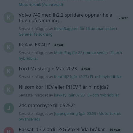
Motorteknik (Avancerad)
Volvo 740 med lh2.2 spridare öppnar hela
2 svar
tiden på tändning.
Senaste inlägget av
KlevaRaggarn för 16 timmar sedan
i
Generell felsökning
ID 4 vs EX 40 ?
4 svar
Senaste inlägget av
MickeEng för 22 timmar sedan
i
El- och
hybridbilar
Ford Mustang e Mac 2023
4 svar
Senaste inlägget av
KenthIJ2 Igår 12:37
i
El- och hybridbilar
Ni som kör HEV eller PHEV ? är ni nöjda?
Senaste inlägget av
kaykay Igår 07:23
i
El- och hybridbilar
244 motorbyte till d5252t
Senaste inlägget av
Jeppegaming Igår 00:53
i
Motorteknik
(Avancerad)
Passat -13 2.0tdi DSG Växellåda bråkar
10 svar